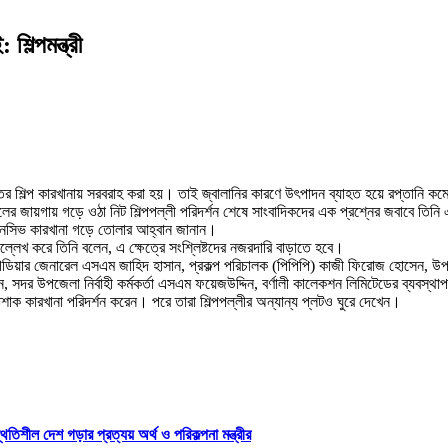
িল্পমন্ত্রী
্যক্তিখাতের শিল্প কারখানায় সরবরাহ করা হয়। তাই জ্বালানির কারণে উৎপাদন ব্যাহত হয়ে রপ্ত
িলের জায়গায় গড়ে ওঠা নিট শিল্পপল্লী পরিদর্শন শেষে সাংবাদিকদের এক প্রশ্নের জবাবে তি
নটেনসিভ কারখানা গড়ে তোলার আহ্বান জানান।
উল্লেখ করে তিনি বলেন, এ ক্ষেত্রে সংশ্লিষ্টদের নজরদারি বাড়াতে হবে।
রিগেডিয়ার জেনারেল এসএম জাহিদ হাসান, প্রকল্প পরিচালক (পিপিপি) কাজী ফিরোজ হোসেন, উ
ন, সদর উপজেলা নির্বাহী কর্মকর্তা এসএম ফয়েজউদ্দিন, বর্ণালী কালেকশন লিমিটেডের ব্যবস্থা
 পোশাক কারখানা পরিদর্শন করেন। পরে তারা শিল্পপল্লীর অন্যান্য প্লটও ঘুরে দেখেন।
তিশীল দেশ গড়ার প্রত্যয় অর্থ ও পরিকল্পনা মন্ত্রীর