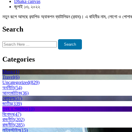
Dhaka canvas
জুলাই ১৩, ২০২২
নতুন রূপে আসছে র‌্যাপিড অ্যাকশন ব্যাটালিয়ন (র‌্যাব)। এ বাহিনীর নাম, লোগো ও পোশাক 
Search
Search
Categories
Music
(1)
Travel
(6)
Uncategorized
(829)
অর্থনীতি
(54)
আন্তর্জাতিক
(36)
খেলাধুলা
(57)
জাতীয়
(339)
তথ্য ও প্রযুক্তি
(10)
বিনোদন
(47)
রাজনীতি
(202)
রাজনীতি
(285)
লাইফস্টাইল
(15)