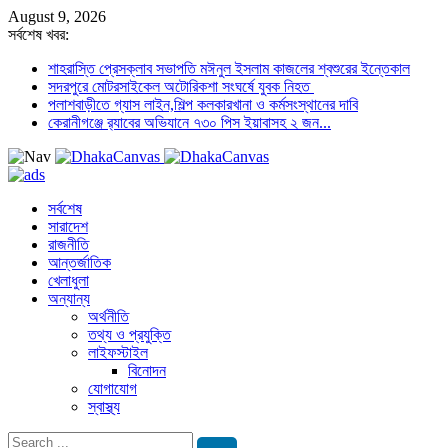
August 9, 2026
সর্বশেষ খবর:
শাহরাস্তি প্রেসক্লাব সভাপতি মঈনুল ইসলাম কাজলের শ্বশুরের ইন্তেকাল
সদরপুরে মোটরসাইকেল অটোরিকশা সংঘর্ষে যুবক নিহত
পলাশবাড়ীতে গ্যাস লাইন,শিল্প কলকারখানা ও কর্মসংস্থানের দাবি
কেরানীগঞ্জে র‍্যাবের অভিযানে ৭৩০ পিস ইয়াবাসহ ২ জন...
সর্বশেষ
সারাদেশ
রাজনীতি
আন্তর্জাতিক
খেলাধুলা
অন্যান্য
অর্থনীতি
তথ্য ও প্রযুক্তি
লাইফস্টাইল
বিনোদন
যোগাযোগ
স্বাস্থ্য