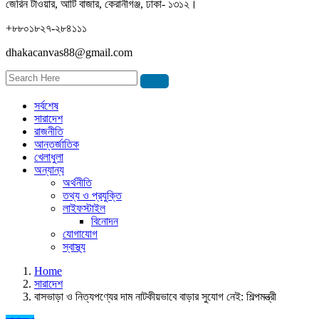
জেরিন টাওয়ার, আটি বাজার, কেরানীগঞ্জ, ঢাকা- ১৩১২।
+৮৮০১৮২৭-২৮৪১১১
dhakacanvas88@gmail.com
সর্বশেষ
সারাদেশ
রাজনীতি
আন্তর্জাতিক
খেলাধুলা
অন্যান্য
অর্থনীতি
তথ্য ও প্রযুক্তি
লাইফস্টাইল
বিনোদন
যোগাযোগ
স্বাস্থ্য
Home
সারাদেশ
বাসভাড়া ও নিত্যপণ্যের দাম নাটকীয়ভাবে বাড়ার সুযোগ নেই: শিল্পমন্ত্রী