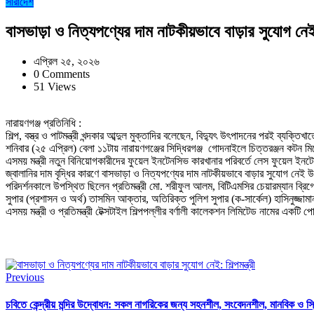
সারাদেশ
বাসভাড়া ও নিত্যপণ্যের দাম নাটকীয়ভাবে বাড়ার সুযোগ নেই: শ
এপ্রিল ২৫, ২০২৬
0 Comments
51 Views
নারায়ণগঞ্জ প্রতিনিধি :
শিল্প, বস্ত্র ও পাটমন্ত্রী খন্দকার আব্দুল মুক্তাদির বলেছেন, বিদ্যুৎ উৎপাদনের পরই ব
শনিবার (২৫ এপ্রিল) বেলা ১১টায় নারায়ণগঞ্জের সিদ্ধিরগঞ্জ গোদনাইলে চিত্তরঞ্জন কটন ম
এসময় মন্ত্রী নতুন বিনিয়োগকারীদের ফুয়েল ইনটেনসিভ কারখানার পরিবর্তে লেস ফুয়েল ই
জ্বালানির দাম বৃদ্ধির কারণে বাসভাড়া ও নিত্যপণ্যের দাম নাটকীয়ভাবে বাড়ার সুযোগ নেই 
পরিদর্শনকালে উপস্থিত ছিলেন প্রতিমন্ত্রী মো. শরীফুল আলম, বিটিএমসির চেয়ারম্যান ব্
সুপার (প্রশাসন ও অর্থ) তাসমিন আক্তার, অতিরিক্ত পুলিশ সুপার (ক-সার্কেল) হাসিনুজ্জামা
এসময় মন্ত্রী ও প্রতিমন্ত্রী টেক্সটাইল শিল্পপল্লীর বর্ণালী কালেকশন লিমিটেড নামের একটি
Previous
চবিতে কেন্দ্রীয় মন্দির উদ্বোধন: সকল নাগরিকের জন্য সহনশীল, সংবেদনশীল, মানবিক ও স্থি