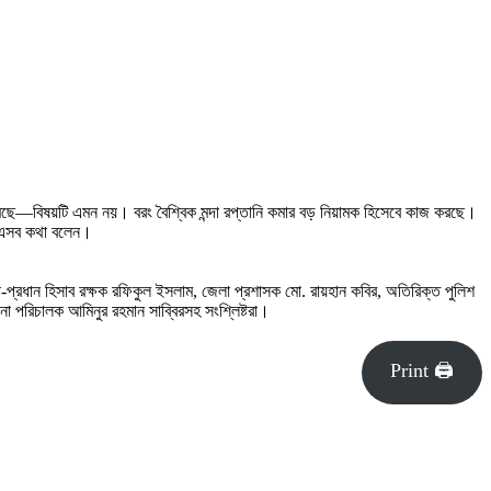
ানি কমেছে—বিষয়টি এমন নয়। বরং বৈশ্বিক মন্দা রপ্তানি কমার বড় নিয়ামক হিসেবে কাজ করছে।
নি এসব কথা বলেন।
প-প্রধান হিসাব রক্ষক রফিকুল ইসলাম, জেলা প্রশাসক মো. রায়হান কবির, অতিরিক্ত পুলিশ
পনা পরিচালক আমিনুর রহমান সাব্বিরসহ সংশ্লিষ্টরা।
Print 🖨