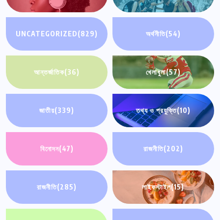
UNCATEGORIZED
(829)
অর্থনীতি
(54)
আন্তর্জাতিক
(36)
খেলাধুলা
(57)
জাতীয়
(339)
তথ্য ও প্রযুক্তি
(10)
বিনোদন
(47)
রাজনীতি
(202)
রাজনীতি
(285)
লাইফস্টাইল
(15)