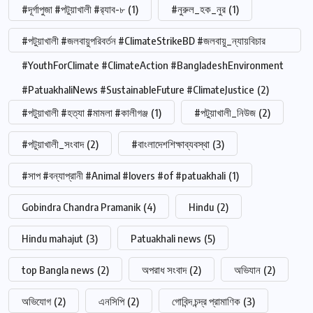
#দূর্গাপুজা #পটুয়াখালী #র‍্যাব-৮
(1)
#নুরুল_হক_নুর
(1)
#পটুয়াখালী #জলবায়ুপরিবর্তন #ClimateStrikeBD #জলবায়ু_ন্যায়বিচার
#YouthForClimate #ClimateAction #BangladeshEnvironment
#PatuakhaliNews #SustainableFuture #ClimateJustice
(2)
#পটুয়াখালী #হত্যা #মামলা #কালীগঞ্জ
(1)
#পটুয়াখালী_নিউজ
(2)
#পটুয়াখালী_সংবাদ
(2)
#বাংলাদেশশিক্ষাব্যবস্থা
(3)
#সাপ #বন্যাপ্রানী #Animal #lovers #of #patuakhali
(1)
Gobindra Chandra Pramanik
(4)
Hindu
(2)
Hindu mahajut
(3)
Patuakhali news
(5)
top Bangla news
(2)
অপরাধ সংবাদ
(2)
অভিযান
(2)
অভিযোগ
(2)
এনসিপি
(2)
গোবিন্দ চন্দ্র প্রামাণিক
(3)