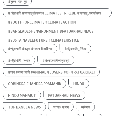
#নুরুল_হক_নুর
#পটুয়াখালী #জলবায়ুপরিবর্তন #CLIMATESTRIKEBD #জলবায়ু_ন্যায়বিচার
#YOUTHFORCLIMATE #CLIMATEACTION
#BANGLADESHENVIRONMENT #PATUAKHALINEWS
#SUSTAINABLEFUTURE #CLIMATEJUSTICE
#পটুয়াখালী #হত্যা #মামলা #কালীগঞ্জ
#পটুয়াখালী_নিউজ
#পটুয়াখালী_সংবাদ
#বাংলাদেশশিক্ষাব্যবস্থা
#সাপ #বন্যাপ্রানী #ANIMAL #LOVERS #OF #PATUAKHALI
GOBINDRA CHANDRA PRAMANIK
HINDU
HINDU MAHAJUT
PATUAKHALI NEWS
TOP BANGLA NEWS
অপরাধ সংবাদ
অভিযান