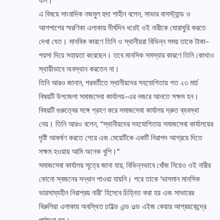
যান।
এ বিষয়ে সাংবাদিক নজমুল হুদা শাহীন বলেন, সাভার বাসস্ট্যান্ড ও
আশপাশের স্মরণিকা এলাকায় দীর্ঘদিন ধরেই ওই নারীকে ঘোরাঘুরি করতে
দেখা যেত। মানবিক কারণে তিনি ও স্থানীয়রা বিভিন্ন সময় তাকে টাকা-
পয়সা দিয়ে সহায়তা করেছেন। তবে মানসিক সমস্যার কারণে তিনি কোথাও
স্থায়ীভাবে অবস্থান করতেন না।
তিনি আরও জানান, পরবর্তীতে স্থানীয়দের সহযোগিতায় গত ২৩ মার্চ
বিষয়টি উপজেলা সমাজসেবা কার্যালয়-এর নজরে আনতে সক্ষম হন।
বিষয়টি গুরুত্বের সঙ্গে গ্রহণ করে সমাজসেবা কার্যালয় দ্রুত ব্যবস্থা
নেয়। তিনি আরও বলেন, “স্থানীয়দের সহযোগিতায় সমাজসেবা কার্যালয়ের
দৃষ্টি আকর্ষণ করতে পেরে এবং মেয়েটিকে একটি নিরাপদ আশ্রয়ে দিতে
সক্ষম হওয়ায় আমি অনেক খুশি।”
সমাজসেবা কার্যালয় সূত্রে জানা যায়, বিভিন্নভাবে খোঁজ নিয়েও ওই নারীর
কোনো স্বজনের সন্ধান পাওয়া যায়নি। পরে তাকে ‘ভাসমান মানসিক
ভারসাম্যহীন নিরাশ্রয় নারী’ হিসেবে চিহ্নিত করা হয় এবং সাভারের
বিরুলিয়া এলাকায় অবস্থিত চাইল্ড এন্ড ওল্ড এইজ কেয়ার আশ্রয়কেন্দ্রে