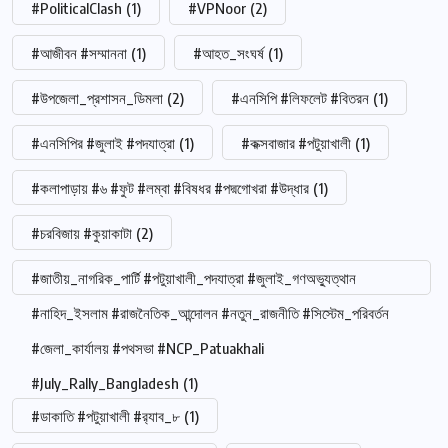
#PoliticalClash
(1)
#VPNoor
(2)
#আজীবন #সম্মাননা
(1)
#আহত_সংঘর্ষ
(1)
#উপজেলা_প্রশাসন_ডিমলা
(2)
#এনসিপি #লিফলেট #বিতরন
(1)
#এনসিপির #জুলাই #পদযাত্রা
(1)
#কক্সবাজার #পটুয়াখালী
(1)
#কলাপাড়ায় #৬ #ফুট #লম্বা #বিষধর #পদ্মগোখরা #উদ্ধার
(1)
#চরবিজায় #কুয়াকাটা
(2)
#জাতীয়_নাগরিক_পার্টি #পটুয়াখালী_পদযাত্রা #জুলাই_গণঅভ্যুত্থান
#নাহিদ_ইসলাম #রাজনৈতিক_আন্দোলন #নতুন_রাজনীতি #সিস্টেম_পরিবর্তন
#জেলা_কার্যালয় #পথসভা #NCP_Patuakhali
#July_Rally_Bangladesh
(1)
#ডাকাতি #পটুয়াখালী #র‍্যাব_৮
(1)