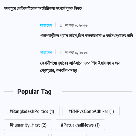
সদরপুরে মোটরসাইকেল অটোরিকশা সংঘর্ষে যুবক নিহত
সারাদেশ
আগস্ট ৯, ২০২৬
পলাশবাড়ীতে গ্যাস লাইন,শিল্প কলকারখানা ও কর্মসংস্থানের দাবি
সারাদেশ
আগস্ট ৯, ২০২৬
কেরানীগঞ্জে র‍্যাবের অভিযানে ৭৩০ পিস ইয়াবাসহ ২ জন
গ্রেপ্তার, ককটেল-অস্ত্র
Popular Tag
#BangladeshPolitics
(1)
#BNPvsGonoAdhikar
(1)
#humanity_first
(2)
#PatuakhaliNews
(1)