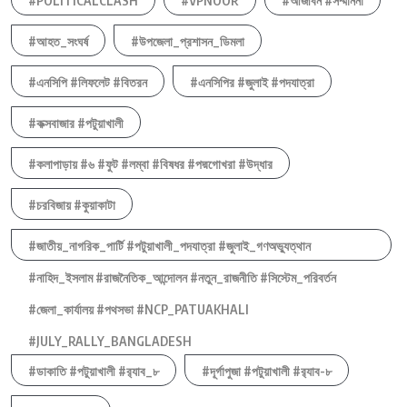
#POLITICALCLASH
#VPNOOR
#আজীবন #সম্মাননা
#আহত_সংঘর্ষ
#উপজেলা_প্রশাসন_ডিমলা
#এনসিপি #লিফলেট #বিতরন
#এনসিপির #জুলাই #পদযাত্রা
#কক্সবাজার #পটুয়াখালী
#কলাপাড়ায় #৬ #ফুট #লম্বা #বিষধর #পদ্মগোখরা #উদ্ধার
#চরবিজায় #কুয়াকাটা
#জাতীয়_নাগরিক_পার্টি #পটুয়াখালী_পদযাত্রা #জুলাই_গণঅভ্যুত্থান
#নাহিদ_ইসলাম #রাজনৈতিক_আন্দোলন #নতুন_রাজনীতি #সিস্টেম_পরিবর্তন
#জেলা_কার্যালয় #পথসভা #NCP_PATUAKHALI
#JULY_RALLY_BANGLADESH
#ডাকাতি #পটুয়াখালী #র‍্যাব_৮
#দূর্গাপুজা #পটুয়াখালী #র‍্যাব-৮