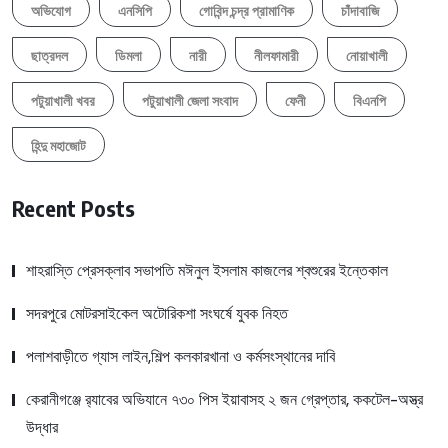
অভিযোগ
এনসিপি
গোবিন্দ চন্দ্র প্রামাণিক
চাঁদাবাজি
ছাত্রদল
ডিমলা
নারী
নীলফামারী
নোয়াখালী
পটুয়াখালী খবর
পটুয়াখালী জেলা সংবাদ
ফেনী
বিএনপি
হিন্দু মহাজোট
Recent Posts
শাহরাস্তি প্রেসক্লাব সভাপতি মঈনুল ইসলাম কাজলের শ্বশুরের ইন্তেকাল
সদরপুরে মোটরসাইকেল অটোরিকশা সংঘর্ষে যুবক নিহত
পলাশবাড়ীতে গ্যাস লাইন,শিল্প কলকারখানা ও কর্মসংস্থানের দাবি
কেরানীগঞ্জে র‍্যাবের অভিযানে ৭৩০ পিস ইয়াবাসহ ২ জন গ্রেপ্তার, ককটেল-অস্ত্র
উদ্ধার