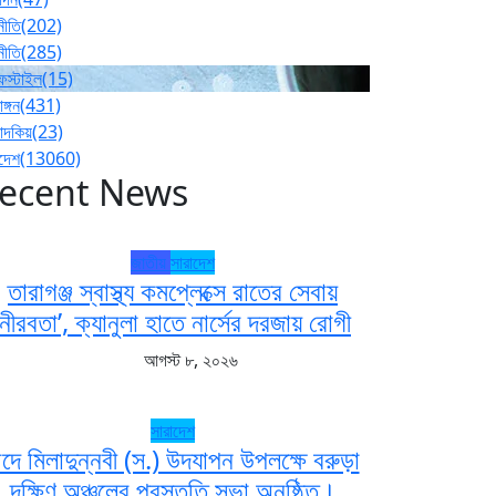
নীতি
(202)
নীতি
(285)
ফস্টাইল
(15)
াঙ্গন
(431)
পাদকিয়
(23)
াদেশ
(13060)
ecent News
জাতীয়
সারাদেশ
তারাগঞ্জ স্বাস্থ্য কমপ্লেক্সে রাতের সেবায়
‘নীরবতা’, ক্যানুলা হাতে নার্সের দরজায় রোগী
আগস্ট ৮, ২০২৬
সারাদেশ
দে মিলাদুন্নবী (স.) উদযাপন উপলক্ষে বরুড়া
দক্ষিণ অঞ্চলের প্রস্তুতি সভা অনুষ্ঠিত।