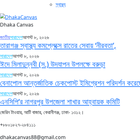
স্বাস্থ্য
Dhaka Canvas
জাতীয়
সারাদেশ
আগস্ট ৮, ২০২৬
তারাগঞ্জ স্বাস্থ্য কমপ্লেক্সে রাতের সেবায় ‘নীরবতা’,
সারাদেশ
আগস্ট ৮, ২০২৬
ঈদে মিলাদুন্নবী (স.) উদযাপন উপলক্ষে বরুড়া
সারাদেশ
আগস্ট ৮, ২০২৬
বেনাপোল আন্তর্জাতিক চেকপোস্ট ইমিগ্রেশন পরিদর্শন করে
সারাদেশ
আগস্ট ৮, ২০২৬
এনসিপি’র নাগরপুর উপজেলা শাখার আহ্বায়ক কমিটি
জেরিন টাওয়ার, আটি বাজার, কেরানীগঞ্জ, ঢাকা- ১৩১২।
+৮৮০১৮২৭-২৮৪১১১
dhakacanvas88@gmail.com