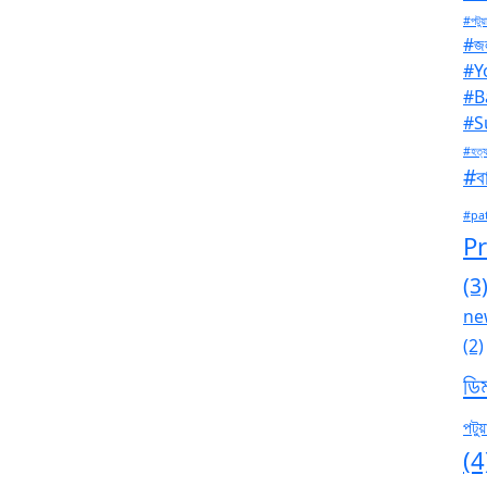
#পটুয়
#জল
#Y
#B
#S
#হত্য
#বা
#pa
P
(3
ne
(2)
ডি
পটুয়
(4