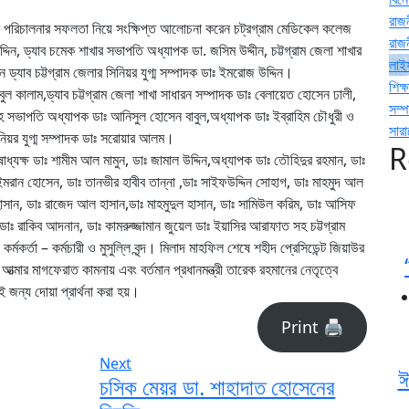
রাজ
ট্র পরিচালনার সফলতা নিয়ে সংক্ষিপ্ত আলোচনা করেন চট্রগ্রাম মেডিকেল কলেজ
রাজ
দিন, ড্যাব চমেক শাখার সভাপতি অধ্যাপক ডা. জসিম উদ্দীন, চট্টগ্রাম জেলা শাখার
লাই
্যাব চট্টগ্রাম জেলার সিনিয়র যুগ্ম সম্পাদক ডাঃ ইমরোজ উদ্দিন।
শিক্ষ
ুল কালাম,ড্যাব চট্টগ্রাম জেলা শাখা সাধারন সম্পাদক ডাঃ বেলায়েত হোসেন ঢালী,
সম্
সহ সভাপতি অধ্যাপক ডাঃ আনিসুল হোসেন বাবুল,অধ্যাপক ডাঃ ইব্রাহিম চৌধুরী ও
সার
িনিয়র যুগ্ম সম্পাদক ডাঃ সরোয়ার আলম।
R
্যক্ষ ডাঃ শামীম আল মামুন, ডাঃ জামাল উদ্দিন,অধ্যাপক ডাঃ তৌহিদুর রহমান, ডাঃ
ইমরান হোসেন, ডাঃ তানভীর হাবীব তান্না ,ডাঃ সাইফউদ্দিন সোহাগ, ডাঃ মাহমুদ আল
সান, ডাঃ রাজেদ আল হাসান,ডাঃ মাহমুদুল হাসান, ডাঃ সামিউল করিম, ডাঃ আসিফ
াঃ রাকিব আদনান, ডাঃ কামরুজ্জামান জুয়েল ডাঃ ইয়াসির আরাফাত সহ চট্টগ্রাম
কর্তা – কর্মচারী ও মুসুল্লি বৃন্দ। মিলাদ মাহফিল শেষে শহীদ প্রেসিডেন্ট জিয়াউর
মার মাগফেরাত কামনায় এবং বর্তমান প্রধানমন্ত্রী তারেক রহমানের নেতৃত্বে
ই জন্য দোয়া প্রার্থনা করা হয়।
Print 🖨
Next
ঈ
চসিক মেয়র ডা. শাহাদাত হোসেনের