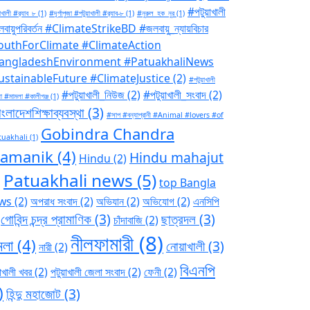
#পটুয়াখালী
াখালী #র‍্যাব_৮
(1)
#দূর্গাপুজা #পটুয়াখালী #র‍্যাব-৮
(1)
#নুরুল_হক_নুর
(1)
বায়ুপরিবর্তন #ClimateStrikeBD #জলবায়ু_ন্যায়বিচার
outhForClimate #ClimateAction
angladeshEnvironment #PatuakhaliNews
ustainableFuture #ClimateJustice
(2)
#পটুয়াখালী
#পটুয়াখালী_নিউজ
(2)
#পটুয়াখালী_সংবাদ
(2)
া #মামলা #কালীগঞ্জ
(1)
ংলাদেশশিক্ষাব্যবস্থা
(3)
#সাপ #বন্যাপ্রানী #Animal #lovers #of
Gobindra Chandra
tuakhali
(1)
ramanik
(4)
Hindu mahajut
Hindu
(2)
Patuakhali news
(5)
)
top Bangla
ws
(2)
অপরাধ সংবাদ
(2)
অভিযান
(2)
অভিযোগ
(2)
এনসিপি
গোবিন্দ চন্দ্র প্রামাণিক
(3)
ছাত্রদল
(3)
চাঁদাবাজি
(2)
নীলফামারী
(8)
মলা
(4)
নোয়াখালী
(3)
নারী
(2)
বিএনপি
াখালী খবর
(2)
পটুয়াখালী জেলা সংবাদ
(2)
ফেনী
(2)
)
হিন্দু মহাজোট
(3)