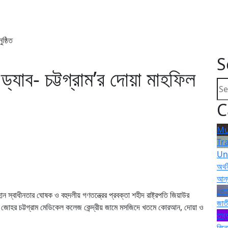
নুষ্ঠিত
S
ে ড্যাব- চট্টগ্রাম’র দোয়া মাহফিল
C
Mu
Tr
Un
অর্থ
আন্
খেলা
ন স্বাধীনতার ঘোষক ও বহুদলীয় গণতন্ত্রের প্রবক্তা শহীদ রাষ্ট্রপতি জিয়াউর
জাত
াদ জোহর চট্টগ্রাম মেডিকেল কলেজ কেন্দ্রীয় জামে মসজিদে খতমে কোরআন, দোয়া ও
তথ্য
বিন