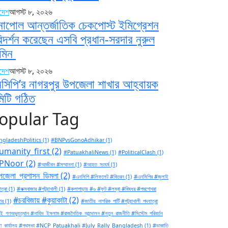
াদেশ
আগস্ট ৮, ২০২৬
নাপোল আন্তর্জাতিক চেকপোস্ট ইমিগ্রেশন
িদর্শন করেছেন এসবি প্রধান-সরদার নুরুল
মিন
াদেশ
আগস্ট ৮, ২০২৬
সিপি’র নাগরপুর উপজেলা শাখার আহ্বায়ক
িটি গঠিত
opular Tag
gladeshPolitics
(1)
#BNPvsGonoAdhikar
(1)
umanity_first
(2)
#PatuakhaliNews
(1)
#PoliticalClash
(1)
PNoor
(2)
#আজীবন #সম্মাননা
(1)
#আহত_সংঘর্ষ
(1)
জেলা_প্রশাসন_ডিমলা
(2)
#এনসিপি #লিফলেট #বিতরন
(1)
#এনসিপির #জুলাই
ত্রা
(1)
#কক্সবাজার #পটুয়াখালী
(1)
#কলাপাড়ায় #৬ #ফুট #লম্বা #বিষধর #পদ্মগোখরা
#চরবিজায় #কুয়াকাটা
(2)
ার
(1)
#জাতীয়_নাগরিক_পার্টি #পটুয়াখালী_পদযাত্রা
ই_গণঅভ্যুত্থান #নাহিদ_ইসলাম #রাজনৈতিক_আন্দোলন #নতুন_রাজনীতি #সিস্টেম_পরিবর্তন
া_কার্যালয় #পথসভা #NCP_Patuakhali #July_Rally_Bangladesh
(1)
#ডাকাতি