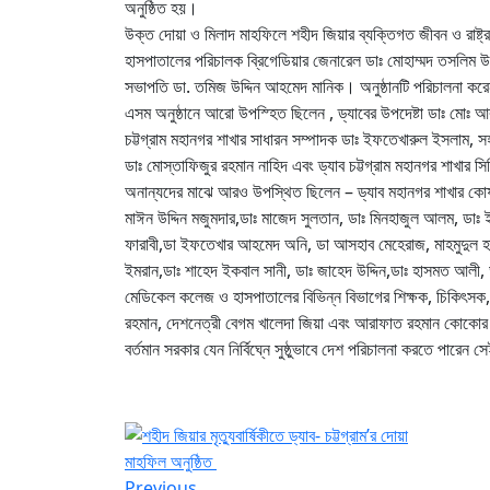
অনুষ্ঠিত হয়।
উক্ত দোয়া ও মিলাদ মাহফিলে শহীদ জিয়ার ব্যক্তিগত জীবন ও রাষ্
হাসপাতালের পরিচালক ব্রিগেডিয়ার জেনারেল ডাঃ মোহাম্মদ তসলিম উদ্
সভাপতি ডা. তমিজ উদ্দিন আহমেদ মানিক। অনুষ্ঠানটি পরিচালনা করেন ড
এসম অনুষ্ঠানে আরো উপস্হিত ছিলেন , ড্যাবের উপদেষ্টা ডাঃ মোঃ আব
চট্টগ্রাম মহানগর শাখার সাধারন সম্পাদক ডাঃ ইফতেখারুল ইসলাম, 
ডাঃ মোস্তাফিজুর রহমান নাহিদ এবং ড্যাব চট্টগ্রাম মহানগর শাখার স
অনান্যদের মাঝে আর‌ও উপস্থিত ছিলেন – ড্যাব মহানগর শাখার কোষাধ
মাঈন উদ্দিন মজুমদার,ডাঃ মাজেদ সুলতান, ডাঃ মিনহাজুল আলম, ডাঃ 
ফারাবী,ডা ইফতেখার আহমেদ অনি, ডা আসহাব মেহেরাজ, মাহমুদুল হা
ইমরান,ডাঃ শাহেদ ইকবাল সানী, ডাঃ জাহেদ উদ্দিন,ডাঃ হাসমত আলী, ড
মেডিকেল কলেজ ও হাসপাতালের বিভিন্ন বিভাগের শিক্ষক, চিকিৎসক, কর্ম
রহমান, দেশনেত্রী বেগম খালেদা জিয়া এবং আরাফাত রহমান কোকোর আত্
বর্তমান সরকার যেন নির্বিঘ্নে সুষ্ঠুভাবে দেশ পরিচালনা করতে পারেন সে
Previous