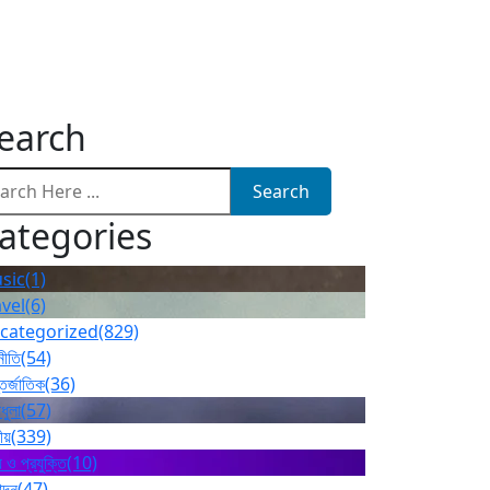
earch
Search
ategories
sic
(1)
avel
(6)
categorized
(829)
নীতি
(54)
তর্জাতিক
(36)
ধুলা
(57)
ীয়
(339)
 ও প্রযুক্তি
(10)
োদন
(47)