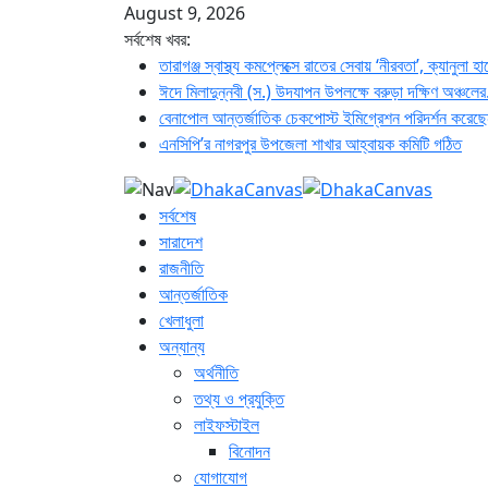
August 9, 2026
সর্বশেষ খবর:
তারাগঞ্জ স্বাস্থ্য কমপ্লেক্সে রাতের সেবায় ‘নীরবতা’, ক্যানুলা হা
ঈদে মিলাদুন্নবী (স.) উদযাপন উপলক্ষে বরুড়া দক্ষিণ অঞ্চলের.
বেনাপোল আন্তর্জাতিক চেকপোস্ট ইমিগ্রেশন পরিদর্শন করেছে
এনসিপি’র নাগরপুর উপজেলা শাখার আহ্বায়ক কমিটি গঠিত
সর্বশেষ
সারাদেশ
রাজনীতি
আন্তর্জাতিক
খেলাধুলা
অন্যান্য
অর্থনীতি
তথ্য ও প্রযুক্তি
লাইফস্টাইল
বিনোদন
যোগাযোগ