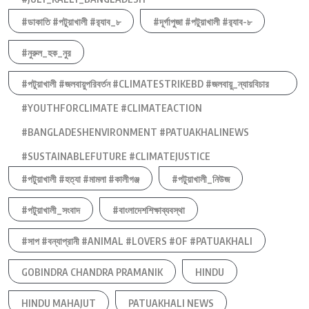
#ডাকাতি #পটুয়াখালী #র‍্যাব_৮
#দূর্গাপুজা #পটুয়াখালী #র‍্যাব-৮
#নুরুল_হক_নুর
#পটুয়াখালী #জলবায়ুপরিবর্তন #CLIMATESTRIKEBD #জলবায়ু_ন্যায়বিচার
#YOUTHFORCLIMATE #CLIMATEACTION
#BANGLADESHENVIRONMENT #PATUAKHALINEWS
#SUSTAINABLEFUTURE #CLIMATEJUSTICE
#পটুয়াখালী #হত্যা #মামলা #কালীগঞ্জ
#পটুয়াখালী_নিউজ
#পটুয়াখালী_সংবাদ
#বাংলাদেশশিক্ষাব্যবস্থা
#সাপ #বন্যাপ্রানী #ANIMAL #LOVERS #OF #PATUAKHALI
GOBINDRA CHANDRA PRAMANIK
HINDU
HINDU MAHAJUT
PATUAKHALI NEWS