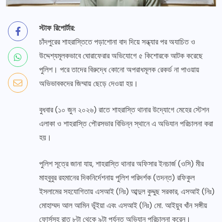
স্টাফ রিপোর্টার:
চাঁদপুরের শাহরাস্তিতে পড়াশোনা বাদ দিয়ে সন্ধ্যার পর অযাচিত ও
উদ্দেশ্যমূলকভাবে ঘোরাফেরার অভিযোগে ৫ কিশোরকে আটক করেছে
পুলিশ। পরে তাদের বিরুদ্ধে কোনো অপরাধমূলক রেকর্ড না পাওয়ায়
অভিভাবকদের জিম্মায় ছেড়ে দেওয়া হয়।
বুধবার (১০ জুন ২০২৬) রাতে শাহরাস্তি থানার উদ্যোগে মেহের স্টেশন
এলাকা ও শাহরাস্তি পৌরসভার বিভিন্ন স্থানে এ অভিযান পরিচালনা করা
হয়।
পুলিশ সূত্রে জানা যায়, শাহরাস্তি থানার অফিসার ইনচার্জ (ওসি) মীর
মাহবুবুর রহমানের দিকনির্দেশনায় পুলিশ পরিদর্শক (তদন্ত) রফিকুল
ইসলামের সহযোগিতায় এসআই (নিঃ) আব্দুল কুদ্দুছ সরকার, এসআই (নিঃ)
মোহাম্মদ আল আমিন ভূঁইয়া এবং এসআই (নিঃ) মো. আইয়ুব খাঁন সঙ্গীয়
ফোর্সসহ রাত ৮টা থেকে ৯টা পর্যন্ত অভিযান পরিচালনা করেন।