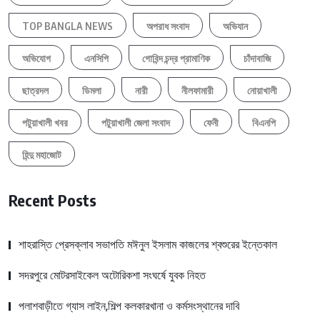
TOP BANGLA NEWS
অপরাধ সংবাদ
অভিযান
অভিযোগ
এনসিপি
গোবিন্দ চন্দ্র প্রামাণিক
চাঁদাবাজি
ছাত্রদল
ডিমলা
নারী
নীলফামারী
নোয়াখালী
পটুয়াখালী খবর
পটুয়াখালী জেলা সংবাদ
ফেনী
বিএনপি
হিন্দু মহাজোট
Recent Posts
শাহরাস্তি প্রেসক্লাব সভাপতি মঈনুল ইসলাম কাজলের শ্বশুরের ইন্তেকাল
সদরপুরে মোটরসাইকেল অটোরিকশা সংঘর্ষে যুবক নিহত
পলাশবাড়ীতে গ্যাস লাইন,শিল্প কলকারখানা ও কর্মসংস্থানের দাবি