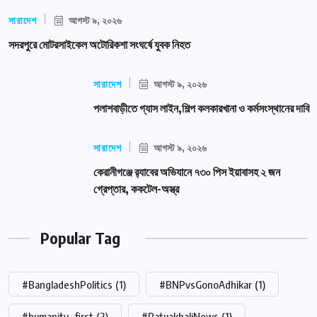
সারাদেশ
আগস্ট ৯, ২০২৬
সদরপুরে মোটরসাইকেল অটোরিকশা সংঘর্ষে যুবক নিহত
সারাদেশ
আগস্ট ৯, ২০২৬
পলাশবাড়ীতে গ্যাস লাইন,শিল্প কলকারখানা ও কর্মসংস্থানের দাবি
সারাদেশ
আগস্ট ৯, ২০২৬
কেরানীগঞ্জে র‍্যাবের অভিযানে ৭৩০ পিস ইয়াবাসহ ২ জন
গ্রেপ্তার, ককটেল-অস্ত্র
Popular Tag
#BangladeshPolitics
(1)
#BNPvsGonoAdhikar
(1)
#humanity_first
(2)
#PatuakhaliNews
(1)