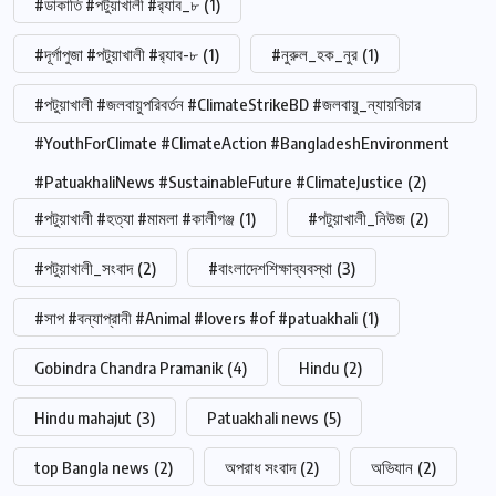
#ডাকাতি #পটুয়াখালী #র‍্যাব_৮
(1)
#দূর্গাপুজা #পটুয়াখালী #র‍্যাব-৮
(1)
#নুরুল_হক_নুর
(1)
#পটুয়াখালী #জলবায়ুপরিবর্তন #ClimateStrikeBD #জলবায়ু_ন্যায়বিচার
#YouthForClimate #ClimateAction #BangladeshEnvironment
#PatuakhaliNews #SustainableFuture #ClimateJustice
(2)
#পটুয়াখালী #হত্যা #মামলা #কালীগঞ্জ
(1)
#পটুয়াখালী_নিউজ
(2)
#পটুয়াখালী_সংবাদ
(2)
#বাংলাদেশশিক্ষাব্যবস্থা
(3)
#সাপ #বন্যাপ্রানী #Animal #lovers #of #patuakhali
(1)
Gobindra Chandra Pramanik
(4)
Hindu
(2)
Hindu mahajut
(3)
Patuakhali news
(5)
top Bangla news
(2)
অপরাধ সংবাদ
(2)
অভিযান
(2)