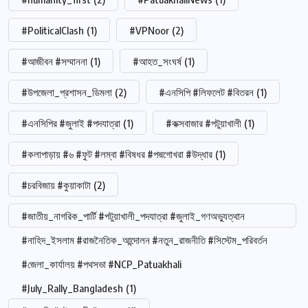
#PoliticalClash
(1)
#VPNoor
(2)
#আজীবন #সম্মাননা
(1)
#আহত_সংঘর্ষ
(1)
#উপজেলা_প্রশাসন_ডিমলা
(2)
#এনসিপি #লিফলেট #বিতরন
(1)
#এনসিপির #জুলাই #পদযাত্রা
(1)
#কক্সবাজার #পটুয়াখালী
(1)
#কলাপাড়ায় #৬ #ফুট #লম্বা #বিষধর #পদ্মগোখরা #উদ্ধার
(1)
#চরবিজায় #কুয়াকাটা
(2)
#জাতীয়_নাগরিক_পার্টি #পটুয়াখালী_পদযাত্রা #জুলাই_গণঅভ্যুত্থান
#নাহিদ_ইসলাম #রাজনৈতিক_আন্দোলন #নতুন_রাজনীতি #সিস্টেম_পরিবর্তন
#জেলা_কার্যালয় #পথসভা #NCP_Patuakhali
#July_Rally_Bangladesh
(1)