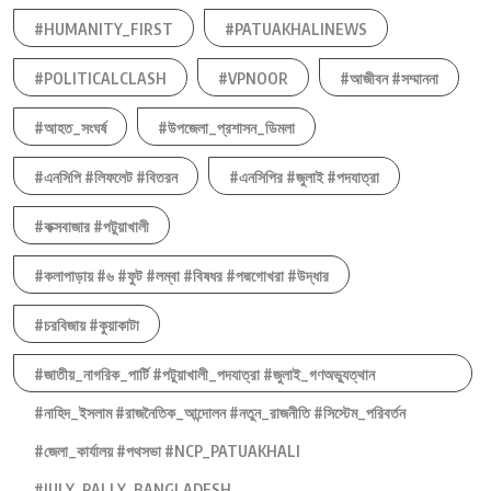
#HUMANITY_FIRST
#PATUAKHALINEWS
#POLITICALCLASH
#VPNOOR
#আজীবন #সম্মাননা
#আহত_সংঘর্ষ
#উপজেলা_প্রশাসন_ডিমলা
#এনসিপি #লিফলেট #বিতরন
#এনসিপির #জুলাই #পদযাত্রা
#কক্সবাজার #পটুয়াখালী
#কলাপাড়ায় #৬ #ফুট #লম্বা #বিষধর #পদ্মগোখরা #উদ্ধার
#চরবিজায় #কুয়াকাটা
#জাতীয়_নাগরিক_পার্টি #পটুয়াখালী_পদযাত্রা #জুলাই_গণঅভ্যুত্থান
#নাহিদ_ইসলাম #রাজনৈতিক_আন্দোলন #নতুন_রাজনীতি #সিস্টেম_পরিবর্তন
#জেলা_কার্যালয় #পথসভা #NCP_PATUAKHALI
#JULY_RALLY_BANGLADESH