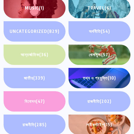
MUSIC
(1)
TRAVEL
(6)
UNCATEGORIZED
(829)
অর্থনীতি
(54)
আন্তর্জাতিক
(36)
খেলাধুলা
(57)
জাতীয়
(339)
তথ্য ও প্রযুক্তি
(10)
বিনোদন
(47)
রাজনীতি
(202)
রাজনীতি
(285)
লাইফস্টাইল
(15)