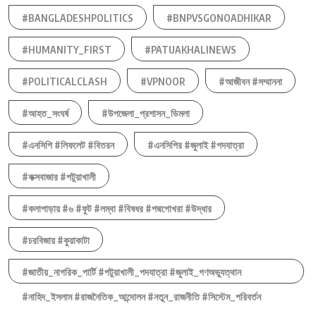
#BANGLADESHPOLITICS
#BNPVSGONOADHIKAR
#HUMANITY_FIRST
#PATUAKHALINEWS
#POLITICALCLASH
#VPNOOR
#আজীবন #সম্মাননা
#আহত_সংঘর্ষ
#উপজেলা_প্রশাসন_ডিমলা
#এনসিপি #লিফলেট #বিতরন
#এনসিপির #জুলাই #পদযাত্রা
#কক্সবাজার #পটুয়াখালী
#কলাপাড়ায় #৬ #ফুট #লম্বা #বিষধর #পদ্মগোখরা #উদ্ধার
#চরবিজায় #কুয়াকাটা
#জাতীয়_নাগরিক_পার্টি #পটুয়াখালী_পদযাত্রা #জুলাই_গণঅভ্যুত্থান
#নাহিদ_ইসলাম #রাজনৈতিক_আন্দোলন #নতুন_রাজনীতি #সিস্টেম_পরিবর্তন