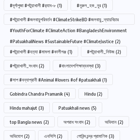
#দূর্গাপুজা #পটুয়াখালী #র‍্যাব-৮
(1)
#নুরুল_হক_নুর
(1)
#পটুয়াখালী #জলবায়ুপরিবর্তন #ClimateStrikeBD #জলবায়ু_ন্যায়বিচার
#YouthForClimate #ClimateAction #BangladeshEnvironment
#PatuakhaliNews #SustainableFuture #ClimateJustice
(2)
#পটুয়াখালী #হত্যা #মামলা #কালীগঞ্জ
(1)
#পটুয়াখালী_নিউজ
(2)
#পটুয়াখালী_সংবাদ
(2)
#বাংলাদেশশিক্ষাব্যবস্থা
(3)
#সাপ #বন্যাপ্রানী #Animal #lovers #of #patuakhali
(1)
Gobindra Chandra Pramanik
(4)
Hindu
(2)
Hindu mahajut
(3)
Patuakhali news
(5)
top Bangla news
(2)
অপরাধ সংবাদ
(2)
অভিযান
(2)
অভিযোগ
(2)
এনসিপি
(2)
গোবিন্দ চন্দ্র প্রামাণিক
(3)