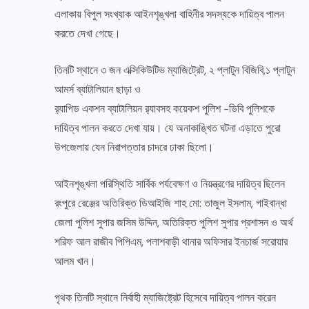
এলাকায় বিপুল সংখ্যাক আইনশৃঙ্খলা বাহিনীর সদস্যকে দায়িত্ব পালন
করতে দেখা গেছে।
তিনটি স্থানে ৩ জন এক্সিকিউটিভ ম্যাজিট্রেট, ২ প্লাটুন বিজিবি,১ প্লাটুন
আমর্স ব্যাটালিয়ান ছাড়া ও
র‍্যাপিড একশন ব্যাটালিয়ন র‍্যাবসহ কয়েকশ পুলিশ -ডিবি পুলিশকে
দায়িত্ব পালন করতে দেখা যায়। যে অনাকাঙ্খিত ঘটনা এড়াতে পুরো
উপজেলায় যেন নিরাপত্তার চাদরে ঢাকা ছিলো।
আইনশৃঙ্খলা পরিস্থিতি সার্বিক পর্যবেক্ষণ ও নিয়ন্ত্রণের দায়িত্ব ছিলেন
রংপুরে রেঞ্জের অতিরিক্ত ডিআইজি শাহ মো: তাজুল ইসলাম, গাইবান্ধা
জেলা পুলিশ সুপার জসিম উদ্দিন, অতিরিক্ত পুলিশ সুপার প্রশাসন ও অর্থ
শরিফ আল রাজীব পিপিএম, পলাশবাড়ী থানার অফিসার ইনচার্জ সরোয়ার
আলম খান।
পৃথক তিনটি স্থানে নির্বাহী ম্যাজিষ্ট্রেট হিসেবে দায়িত্ব পালন করেন