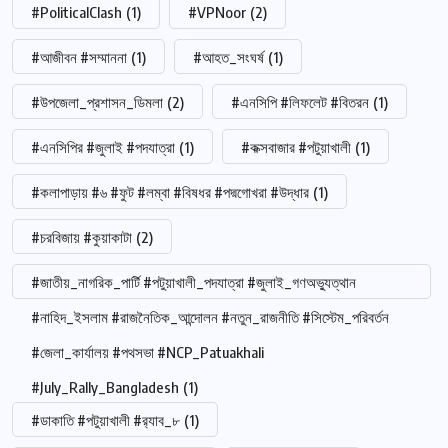
#PoliticalClash
(1)
#VPNoor
(2)
#আজীবন #সম্মাননা
(1)
#আহত_সংঘর্ষ
(1)
#উপজেলা_প্রশাসন_ডিমলা
(2)
#এনসিপি #লিফলেট #বিতরন
(1)
#এনসিপির #জুলাই #পদযাত্রা
(1)
#কক্সবাজার #পটুয়াখালী
(1)
#কলাপাড়ায় #৬ #ফুট #লম্বা #বিষধর #পদ্মগোখরা #উদ্ধার
(1)
#চরবিজায় #কুয়াকাটা
(2)
#জাতীয়_নাগরিক_পার্টি #পটুয়াখালী_পদযাত্রা #জুলাই_গণঅভ্যুত্থান
#নাহিদ_ইসলাম #রাজনৈতিক_আন্দোলন #নতুন_রাজনীতি #সিস্টেম_পরিবর্তন
#জেলা_কার্যালয় #পথসভা #NCP_Patuakhali
#July_Rally_Bangladesh
(1)
#ডাকাতি #পটুয়াখালী #র‍্যাব_৮
(1)