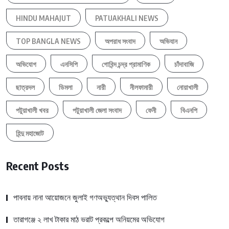
HINDU MAHAJUT
PATUAKHALI NEWS
TOP BANGLA NEWS
অপরাধ সংবাদ
অভিযান
অভিযোগ
এনসিপি
গোবিন্দ চন্দ্র প্রামাণিক
চাঁদাবাজি
ছাত্রদল
ডিমলা
নারী
নীলফামারী
নোয়াখালী
পটুয়াখালী খবর
পটুয়াখালী জেলা সংবাদ
ফেনী
বিএনপি
হিন্দু মহাজোট
Recent Posts
পাবনায় নানা আয়োজনে জুলাই গণঅভ্যুত্থান দিবস পালিত
তারাগঞ্জে ২ লাখ টাকার মাঠ ভরাট প্রকল্পে অনিয়মের অভিযোগ