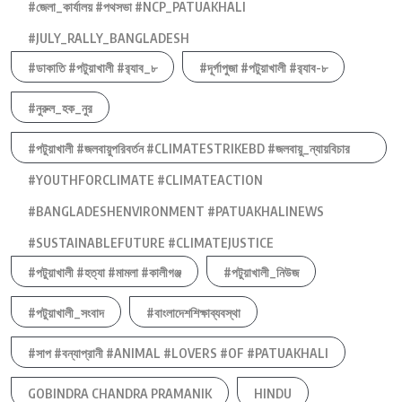
#জেলা_কার্যালয় #পথসভা #NCP_PATUAKHALI
#JULY_RALLY_BANGLADESH
#ডাকাতি #পটুয়াখালী #র‍্যাব_৮
#দূর্গাপুজা #পটুয়াখালী #র‍্যাব-৮
#নুরুল_হক_নুর
#পটুয়াখালী #জলবায়ুপরিবর্তন #CLIMATESTRIKEBD #জলবায়ু_ন্যায়বিচার
#YOUTHFORCLIMATE #CLIMATEACTION
#BANGLADESHENVIRONMENT #PATUAKHALINEWS
#SUSTAINABLEFUTURE #CLIMATEJUSTICE
#পটুয়াখালী #হত্যা #মামলা #কালীগঞ্জ
#পটুয়াখালী_নিউজ
#পটুয়াখালী_সংবাদ
#বাংলাদেশশিক্ষাব্যবস্থা
#সাপ #বন্যাপ্রানী #ANIMAL #LOVERS #OF #PATUAKHALI
GOBINDRA CHANDRA PRAMANIK
HINDU