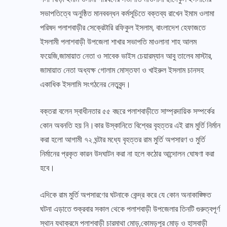
সভাপতিত্বে অনুষ্ঠিত মানববন্ধন কর্মসূচিতে বক্তব্য রাখেন ইমাম ওলামা
পরিষদ পলাশবাড়ীর সেক্রেটারি রফিকুল ইসলাম, বাংলাদেশ হেফাজতে
ইসলামী পলাশবাড়ী উপজেলা শাখার সভাপতি মাওলানা শাহ আলম
ফয়েজি,জামায়াত নেতা ও সাবেক ভাইস চেয়ারম্যান আবু তালেব মাস্টার,
জামায়াত নেতা অধ্যক্ষ গোলাম মোস্তফা ও খাইরুল ইসলাম চানসহ
একাধিক ইসলামি সংগঠনের নেতৃবৃন্দ।
বক্তরা বলেন স্বাধীনতার ৫৫ বছরে পলাশবাড়ীতে সাম্প্রদায়িক সম্পর্কের
কোন অবনতি হয় নি।কার উস্কানিতে বিশ্বের বৃহত্তর এই রাম মুর্তি নির্মান
করা হলো আগামী ৭২ ঘন্টার মধ্যে বৃহত্তর রাম মুর্তি অপসারণ ও মুর্তি
নির্মানের প্রকৃত কারন উদঘাটন করা না হলে কঠোর আন্দোলন ঘোষণা করা
হবে।
এদিকে রাম মুর্তি অপসারণের ঘটনাকে কেন্দ্র করে যে কোন অনাকাঙ্ক্ষিত
ঘটনা এড়াতে শুক্রবার সকাল থেকে পলাশবাড়ী উপজেলার তিনটি গুরুত্বপূর্ণ
স্থান যথাক্রমে পলাশবাড়ী চারমাথা মোড়,কোমড়পুর মোড় ও হাসবাড়ী