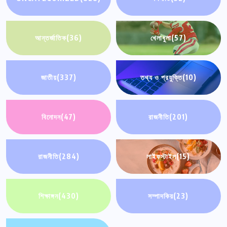
আন্তর্জাতিক
(36)
খেলাধুলা
(57)
জাতীয়
(337)
তথ্য ও প্রযুক্তি
(10)
বিনোদন
(47)
রাজনীতি
(201)
রাজনীতি
(284)
লাইফস্টাইল
(15)
শিক্ষাঙ্গন
(430)
সম্পাদকিয়
(23)