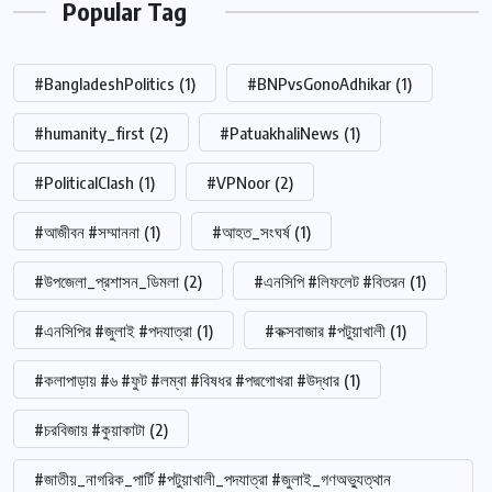
Popular Tag
#BangladeshPolitics
(1)
#BNPvsGonoAdhikar
(1)
#humanity_first
(2)
#PatuakhaliNews
(1)
#PoliticalClash
(1)
#VPNoor
(2)
#আজীবন #সম্মাননা
(1)
#আহত_সংঘর্ষ
(1)
#উপজেলা_প্রশাসন_ডিমলা
(2)
#এনসিপি #লিফলেট #বিতরন
(1)
#এনসিপির #জুলাই #পদযাত্রা
(1)
#কক্সবাজার #পটুয়াখালী
(1)
#কলাপাড়ায় #৬ #ফুট #লম্বা #বিষধর #পদ্মগোখরা #উদ্ধার
(1)
#চরবিজায় #কুয়াকাটা
(2)
#জাতীয়_নাগরিক_পার্টি #পটুয়াখালী_পদযাত্রা #জুলাই_গণঅভ্যুত্থান