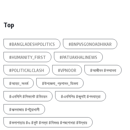
Top
#BANGLADESHPOLITICS
#BNPVSGONOADHIKAR
#HUMANITY_FIRST
#PATUAKHALINEWS
#POLITICALCLASH
#VPNOOR
#আজীবন #সম্মাননা
#আহত_সংঘর্ষ
#উপজেলা_প্রশাসন_ডিমলা
#এনসিপি #লিফলেট #বিতরন
#এনসিপির #জুলাই #পদযাত্রা
#কক্সবাজার #পটুয়াখালী
#কলাপাড়ায় #৬ #ফুট #লম্বা #বিষধর #পদ্মগোখরা #উদ্ধার