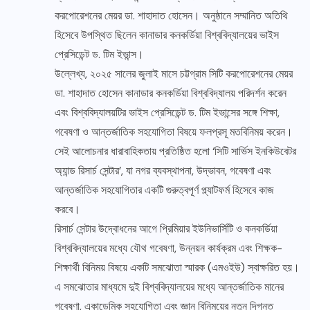
করপোরেশনের মেয়র ডা. শাহাদাত হোসেন। অনুষ্ঠানে সম্মানিত অতিথি
হিসেবে উপস্থিত ছিলেন কানাডার কনকর্ডিয়া বিশ্ববিদ্যালয়ের ভাইস
প্রেসিডেন্ট ড. টিম ইভান্স।
উল্লেখ্য, ২০২৫ সালের জুলাই মাসে চট্টগ্রাম সিটি করপোরেশনের মেয়র
ডা. শাহাদাত হোসেন কানাডার কনকর্ডিয়া বিশ্ববিদ্যালয় পরিদর্শন করেন
এবং বিশ্ববিদ্যালয়টির ভাইস প্রেসিডেন্ট ড. টিম ইভান্সের সঙ্গে শিক্ষা,
গবেষণা ও আন্তর্জাতিক সহযোগিতা বিষয়ে ফলপ্রসূ মতবিনিময় করেন।
সেই আলোচনার ধারাবাহিকতায় প্রতিষ্ঠিত হলো ‘সিটি সার্ভিস ইনকিউবেটর
অ্যান্ড রিসার্চ সেন্টার’, যা নগর ব্যবস্থাপনা, উদ্ভাবন, গবেষণা এবং
আন্তর্জাতিক সহযোগিতার একটি গুরুত্বপূর্ণ প্ল্যাটফর্ম হিসেবে কাজ
করবে।
রিসার্চ সেন্টার উদ্বোধনের আগে প্রিমিয়ার ইউনিভার্সিটি ও কনকর্ডিয়া
বিশ্ববিদ্যালয়ের মধ্যে যৌথ গবেষণা, উন্নয়ন কার্যক্রম এবং শিক্ষক-
শিক্ষার্থী বিনিময় বিষয়ে একটি সমঝোতা স্মারক (এমওইউ) স্বাক্ষরিত হয়।
এ সমঝোতার মাধ্যমে দুই বিশ্ববিদ্যালয়ের মধ্যে আন্তর্জাতিক মানের
গবেষণা, একাডেমিক সহযোগিতা এবং জ্ঞান বিনিময়ের নতুন দিগন্ত