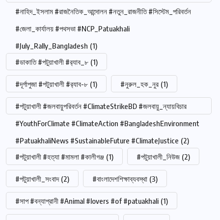
#নাহিদ_ইসলাম #রাজনৈতিক_আন্দোলন #নতুন_রাজনীতি #সিস্টেম_পরিবর্তন
#জেলা_কার্যালয় #পথসভা #NCP_Patuakhali
#July_Rally_Bangladesh
(1)
#ডাকাতি #পটুয়াখালী #র‍্যাব_৮
(1)
#দূর্গাপুজা #পটুয়াখালী #র‍্যাব-৮
(1)
#নুরুল_হক_নুর
(1)
#পটুয়াখালী #জলবায়ুপরিবর্তন #ClimateStrikeBD #জলবায়ু_ন্যায়বিচার
#YouthForClimate #ClimateAction #BangladeshEnvironment
#PatuakhaliNews #SustainableFuture #ClimateJustice
(2)
#পটুয়াখালী #হত্যা #মামলা #কালীগঞ্জ
(1)
#পটুয়াখালী_নিউজ
(2)
#পটুয়াখালী_সংবাদ
(2)
#বাংলাদেশশিক্ষাব্যবস্থা
(3)
#সাপ #বন্যাপ্রানী #Animal #lovers #of #patuakhali
(1)