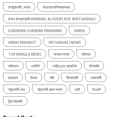
#পটুয়াখালী_সংবাদ
#বাংলাদেশশিক্ষাব্যবস্থা
#সাপ #বন্যাপ্রানী #ANIMAL #LOVERS #OF #PATUAKHALI
GOBINDRA CHANDRA PRAMANIK
HINDU
HINDU MAHAJUT
PATUAKHALI NEWS
TOP BANGLA NEWS
অপরাধ সংবাদ
অভিযান
অভিযোগ
এনসিপি
গোবিন্দ চন্দ্র প্রামাণিক
চাঁদাবাজি
ছাত্রদল
ডিমলা
নারী
নীলফামারী
নোয়াখালী
পটুয়াখালী খবর
পটুয়াখালী জেলা সংবাদ
ফেনী
বিএনপি
হিন্দু মহাজোট