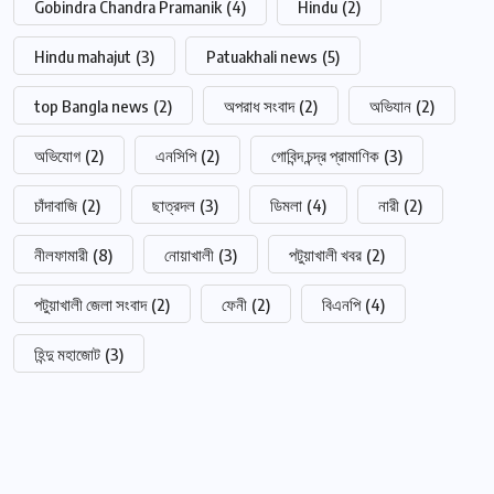
Gobindra Chandra Pramanik
(4)
Hindu
(2)
Hindu mahajut
(3)
Patuakhali news
(5)
top Bangla news
(2)
অপরাধ সংবাদ
(2)
অভিযান
(2)
অভিযোগ
(2)
এনসিপি
(2)
গোবিন্দ চন্দ্র প্রামাণিক
(3)
চাঁদাবাজি
(2)
ছাত্রদল
(3)
ডিমলা
(4)
নারী
(2)
নীলফামারী
(8)
নোয়াখালী
(3)
পটুয়াখালী খবর
(2)
পটুয়াখালী জেলা সংবাদ
(2)
ফেনী
(2)
বিএনপি
(4)
হিন্দু মহাজোট
(3)