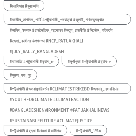
#চরবিজায় #কুয়াকাটা
#জাতীয়_নাগরিক_পার্টি #পটুয়াখালী_পদযাত্রা #জুলাই_গণঅভ্যুত্থান
#নাহিদ_ইসলাম #রাজনৈতিক_আন্দোলন #নতুন_রাজনীতি #সিস্টেম_পরিবর্তন
#জেলা_কার্যালয় #পথসভা #NCP_PATUAKHALI
#JULY_RALLY_BANGLADESH
#ডাকাতি #পটুয়াখালী #র‍্যাব_৮
#দূর্গাপুজা #পটুয়াখালী #র‍্যাব-৮
#নুরুল_হক_নুর
#পটুয়াখালী #জলবায়ুপরিবর্তন #CLIMATESTRIKEBD #জলবায়ু_ন্যায়বিচার
#YOUTHFORCLIMATE #CLIMATEACTION
#BANGLADESHENVIRONMENT #PATUAKHALINEWS
#SUSTAINABLEFUTURE #CLIMATEJUSTICE
#পটুয়াখালী #হত্যা #মামলা #কালীগঞ্জ
#পটুয়াখালী_নিউজ