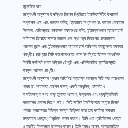
উন্মোচিত হবে।
উদ্বোধনী অনুষ্ঠানে উপস্থিত ছিলেন প্রিমিয়ার ইউনিভার্সিটির উপাচার্য
অধ্যাপক এস. এম. নছরুল কদির, ট্রেজারার অধ্যাপক ড. জাহেদ হোছাইন
সিকদার, রেজিস্ট্রার মোহাম্মদ ইফতেখার মনির, ইন্টারন্যাশনাল অ্যাফেয়ার্স
অফিসের ডিরেক্টর সাদাত জামান খান, স্থাপত্য বিভাগের চেয়ারম্যান
হোসেন মুরাদ এবং ইন্টারন্যাশনাল অ্যাফেয়ার্স অফিসের কাউন্সেলর ফাইজা
চৌধুরী। চট্টগ্রাম সিটি করপোরেশনের পক্ষে উপস্থিত ছিলেন আঞ্চলিক
নির্বাহী কর্মকর্তা জনাব রক্তিম চৌধুরী এবং এক্সিকিউটিভ ম্যাজিস্ট্রেট
মঈনুল হোসেন চৌধুরী।
উদ্বোধনী অনুষ্ঠানে প্রধান অতিথির বক্তব্যে চট্টগ্রাম সিটি করপোরেশনের
মেয়র ডা. শাহাদাত হোসেন বলেন, একটি আধুনিক, টেকসই ও
নাগরিকবান্ধব নগর গড়ে তুলতে গবেষণা, উদ্ভাবন এবং প্রযুক্তিনির্ভর
সমাধানের কোনো বিকল্প নেই। ‘সিটি সার্ভিস ইনকিউবেটর অ্যান্ড রিসার্চ
সেন্টার’ নগরসেবার বিভিন্ন সমস্যা চিহ্নিত করে তার কার্যকর সমাধান
উদ্ভাবনে গুরুত্বপূর্ণ ভূমিকা পালন করবে। তিনি এই প্রতিষ্ঠানের গুরুত্ব
ও করণীয় বিশদভাবে উল্লেখ করেন। তিনি আরও বলেন, আন্তর্জাতিক