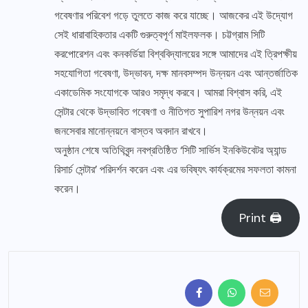
গবেষণার পরিবেশ গড়ে তুলতে কাজ করে যাচ্ছে। আজকের এই উদ্যোগ
সেই ধারাবাহিকতার একটি গুরুত্বপূর্ণ মাইলফলক। চট্টগ্রাম সিটি
করপোরেশন এবং কনকর্ডিয়া বিশ্ববিদ্যালয়ের সঙ্গে আমাদের এই ত্রিপক্ষীয়
সহযোগিতা গবেষণা, উদ্ভাবন, দক্ষ মানবসম্পদ উন্নয়ন এবং আন্তর্জাতিক
একাডেমিক সংযোগকে আরও সমৃদ্ধ করবে। আমরা বিশ্বাস করি, এই
সেন্টার থেকে উদ্ভাবিত গবেষণা ও নীতিগত সুপারিশ নগর উন্নয়ন এবং
জনসেবার মানোন্নয়নে বাস্তব অবদান রাখবে।
অনুষ্ঠান শেষে অতিথিবৃন্দ নবপ্রতিষ্ঠিত ‘সিটি সার্ভিস ইনকিউবেটর অ্যান্ড
রিসার্চ সেন্টার’ পরিদর্শন করেন এবং এর ভবিষ্যৎ কার্যক্রমের সফলতা কামনা
করেন।
Print 🖨