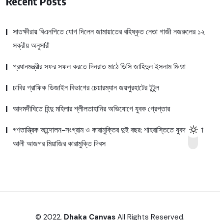
Recent Posts
সাতক্ষীরায় বিএনপিতে যোগ দিলেন জামায়াতের বহিষ্কৃত নেতা গাজী নজরুলের ১২
সক্রীয় অনুসারী
প্রধানমন্ত্রীর সফর সফল করতে দিনরাত মাঠে ডিসি জাহিদুল ইসলাম মিঞা
ঢাবির গ্রাফিক ডিজাইন বিভাগের চেয়ারম্যান জয়পুরহাটের টুটুল
আদমদীঘিতে হিন্দু মহিলার শ্লীলতাহানির অভিযোগে যুবক গ্রেপ্তার
গণতান্ত্রিক আন্দোলন-সংগ্রাম ও কারামুক্তির দুই বছর: শাহরাস্তিতে যুবদল নেতা
আলী আজগর মিয়াজির কারামুক্তি দিবস
© 2022,
Dhaka Canvas
All Rights Reserved.