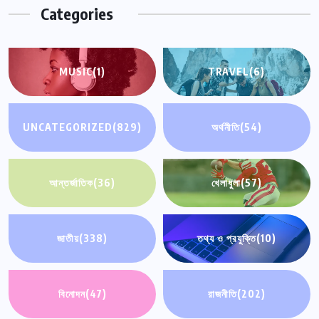
Categories
MUSIC
(1)
TRAVEL
(6)
UNCATEGORIZED
(829)
অর্থনীতি
(54)
আন্তর্জাতিক
(36)
খেলাধুলা
(57)
জাতীয়
(338)
তথ্য ও প্রযুক্তি
(10)
বিনোদন
(47)
রাজনীতি
(202)