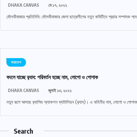
DHAKA CANVAS
মে ১৭, ২০২২
মৌলভীবাজার প্রতিনিধি: মৌলভীবাজার জেলা ছাত্রলীগের নতুন কমিটিতে প্রচার সম্পাদক পদে
সারাদেশ
বদলে যাচ্ছে র‌্যাব: পরিবর্তন হচ্ছে নাম, লোগো ও পোশাক
DHAKA CANVAS
জুলাই ১৩, ২০২২
নতুন রূপে আসছে র‌্যাপিড অ্যাকশন ব্যাটালিয়ন (র‌্যাব)। এ বাহিনীর নাম, লোগো ও পোশাক প
Search