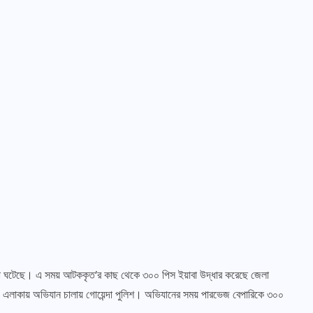
ঘটনা ঘটেছে। এ সময় আটককৃত’র কাছ থেকে ৩০০ পিস ইয়াবা উদ্ধার করেছে জেলা
ীগঞ্জ এলাকায় অভিযান চালায় গোয়েন্দা পুলিশ। অভিযানের সময় পারভেজ বেপারিকে ৩০০