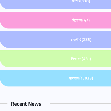
জাতীয়
(338)
বিনোদন
(47)
রাজনীতি
(285)
শিক্ষাঙ্গন
(431)
সারাদেশ
(13039)
Recent News