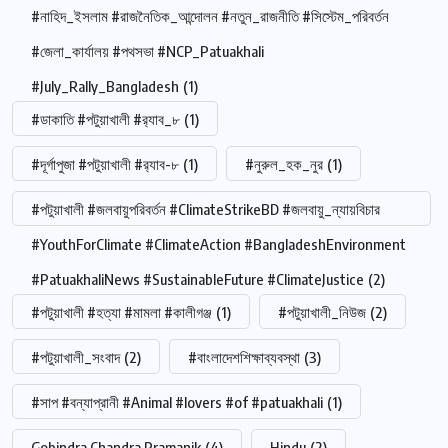
#নাহিদ_ইসলাম #রাজনৈতিক_আন্দোলন #নতুন_রাজনীতি #সিস্টেম_পরিবর্তন
#জেলা_কার্যালয় #পথসভা #NCP_Patuakhali
#July_Rally_Bangladesh
(1)
#ডাকাতি #পটুয়াখালী #র‍্যাব_৮
(1)
#দূর্গাপুজা #পটুয়াখালী #র‍্যাব-৮
(1)
#নুরুল_হক_নুর
(1)
#পটুয়াখালী #জলবায়ুপরিবর্তন #ClimateStrikeBD #জলবায়ু_ন্যায়বিচার
#YouthForClimate #ClimateAction #BangladeshEnvironment
#PatuakhaliNews #SustainableFuture #ClimateJustice
(2)
#পটুয়াখালী #হত্যা #মামলা #কালীগঞ্জ
(1)
#পটুয়াখালী_নিউজ
(2)
#পটুয়াখালী_সংবাদ
(2)
#বাংলাদেশশিক্ষাব্যবস্থা
(3)
#সাপ #বন্যাপ্রানী #Animal #lovers #of #patuakhali
(1)
Gobindra Chandra Pramanik
(4)
Hindu
(2)