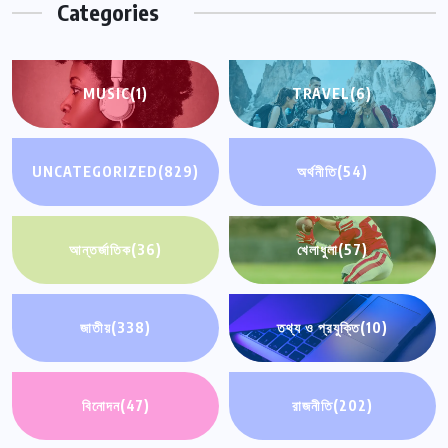
Categories
MUSIC
(1)
TRAVEL
(6)
UNCATEGORIZED
(829)
অর্থনীতি
(54)
আন্তর্জাতিক
(36)
খেলাধুলা
(57)
জাতীয়
(338)
তথ্য ও প্রযুক্তি
(10)
বিনোদন
(47)
রাজনীতি
(202)