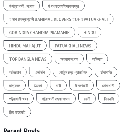
#পটুয়াখালী_সংবাদ
#বাংলাদেশশিক্ষাব্যবস্থা
#সাপ #বন্যাপ্রানী #ANIMAL #LOVERS #OF #PATUAKHALI
GOBINDRA CHANDRA PRAMANIK
HINDU
HINDU MAHAJUT
PATUAKHALI NEWS
TOP BANGLA NEWS
অপরাধ সংবাদ
অভিযান
অভিযোগ
এনসিপি
গোবিন্দ চন্দ্র প্রামাণিক
চাঁদাবাজি
ছাত্রদল
ডিমলা
নারী
নীলফামারী
নোয়াখালী
পটুয়াখালী খবর
পটুয়াখালী জেলা সংবাদ
ফেনী
বিএনপি
হিন্দু মহাজোট
Recent Posts