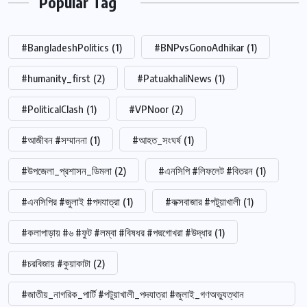
Popular Tag
#BangladeshPolitics
(1)
#BNPvsGonoAdhikar
(1)
#humanity_first
(2)
#PatuakhaliNews
(1)
#PoliticalClash
(1)
#VPNoor
(2)
#আজীবন #সম্মাননা
(1)
#আহত_সংঘর্ষ
(1)
#উপজেলা_প্রশাসন_ডিমলা
(2)
#এনসিপি #লিফলেট #বিতরন
(1)
#এনসিপির #জুলাই #পদযাত্রা
(1)
#কক্সবাজার #পটুয়াখালী
(1)
#কলাপাড়ায় #৬ #ফুট #লম্বা #বিষধর #পদ্মগোখরা #উদ্ধার
(1)
#চরবিজায় #কুয়াকাটা
(2)
#জাতীয়_নাগরিক_পার্টি #পটুয়াখালী_পদযাত্রা #জুলাই_গণঅভ্যুত্থান