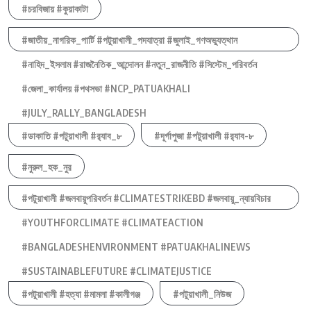
#চরবিজায় #কুয়াকাটা
#জাতীয়_নাগরিক_পার্টি #পটুয়াখালী_পদযাত্রা #জুলাই_গণঅভ্যুত্থান
#নাহিদ_ইসলাম #রাজনৈতিক_আন্দোলন #নতুন_রাজনীতি #সিস্টেম_পরিবর্তন
#জেলা_কার্যালয় #পথসভা #NCP_PATUAKHALI
#JULY_RALLY_BANGLADESH
#ডাকাতি #পটুয়াখালী #র‍্যাব_৮
#দূর্গাপুজা #পটুয়াখালী #র‍্যাব-৮
#নুরুল_হক_নুর
#পটুয়াখালী #জলবায়ুপরিবর্তন #CLIMATESTRIKEBD #জলবায়ু_ন্যায়বিচার
#YOUTHFORCLIMATE #CLIMATEACTION
#BANGLADESHENVIRONMENT #PATUAKHALINEWS
#SUSTAINABLEFUTURE #CLIMATEJUSTICE
#পটুয়াখালী #হত্যা #মামলা #কালীগঞ্জ
#পটুয়াখালী_নিউজ