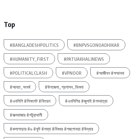
Top
#BANGLADESHPOLITICS
#BNPVSGONOADHIKAR
#HUMANITY_FIRST
#PATUAKHALINEWS
#POLITICALCLASH
#VPNOOR
#আজীবন #সম্মাননা
#আহত_সংঘর্ষ
#উপজেলা_প্রশাসন_ডিমলা
#এনসিপি #লিফলেট #বিতরন
#এনসিপির #জুলাই #পদযাত্রা
#কক্সবাজার #পটুয়াখালী
#কলাপাড়ায় #৬ #ফুট #লম্বা #বিষধর #পদ্মগোখরা #উদ্ধার