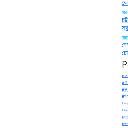
কো
সার
চট
স্
সার
বে
চো
P
#Ban
#h
#V
#উপ
#পদযা
#উদ্ধ
#জুলা
#জেল