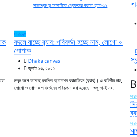
শা
সারাদেশ
াদক
বদলে যাচ্ছে র‌্যাব: পরিবর্তন হচ্ছে নাম, লোগো ও
পোশাক
স্
Dhaka canvas
জুলাই ১৩, ২০২২
িতে
নতুন রূপে আসছে র‌্যাপিড অ্যাকশন ব্যাটালিয়ন (র‌্যাব)। এ বাহিনীর নাম,
B
লোগো ও পোশাক পরিবর্তনের পরিকল্পনা করা হয়েছে। শুধু তা-ই নয়,
সার
সি
ব্
সার
শা