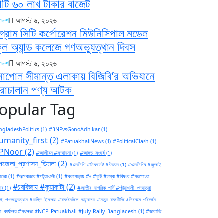
টি ৬০ লাখ টাকার বাজেট
াদেশ
আগস্ট ৬, ২০২৬
্টগ্রাম সিটি কর্পোরেশন মিউনিসিপাল মডেল
কুল অ্যান্ড কলেজে গণঅভ্যুত্থান দিবস
াদেশ
আগস্ট ৬, ২০২৬
নাপোল সীমান্ত এলাকায় বিজিবি’র অভিযানে
রাচালান পণ্য আটক
opular Tag
gladeshPolitics
(1)
#BNPvsGonoAdhikar
(1)
umanity_first
(2)
#PatuakhaliNews
(1)
#PoliticalClash
(1)
PNoor
(2)
#আজীবন #সম্মাননা
(1)
#আহত_সংঘর্ষ
(1)
জেলা_প্রশাসন_ডিমলা
(2)
#এনসিপি #লিফলেট #বিতরন
(1)
#এনসিপির #জুলাই
ত্রা
(1)
#কক্সবাজার #পটুয়াখালী
(1)
#কলাপাড়ায় #৬ #ফুট #লম্বা #বিষধর #পদ্মগোখরা
#চরবিজায় #কুয়াকাটা
(2)
ার
(1)
#জাতীয়_নাগরিক_পার্টি #পটুয়াখালী_পদযাত্রা
ই_গণঅভ্যুত্থান #নাহিদ_ইসলাম #রাজনৈতিক_আন্দোলন #নতুন_রাজনীতি #সিস্টেম_পরিবর্তন
া_কার্যালয় #পথসভা #NCP_Patuakhali #July_Rally_Bangladesh
(1)
#ডাকাতি