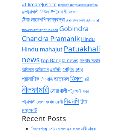
#ClimateJustice
#পটুয়াখালী #হত্যা #মামলা #কালীগঞ্জ
#পটুয়াখালী_নিউজ
#পটুয়াখালী_সংবাদ
#বাংলাদেশশিক্ষাব্যবস্থা
#সাপ #বন্যাপ্রানী #Animal
Gobindra
#lovers #of #patuakhali
Chandra Pramanik
Hindu
Patuakhali
Hindu mahajut
news
top Bangla news
অপরাধ সংবাদ
গোবিন্দ চন্দ্র
অভিযান
অভিযোগ
এনসিপি
ডিমলা
প্রামাণিক
ছাত্রদল
চাঁদাবাজি
নারী
নীলফামারী
নোয়াখালী
পটুয়াখালী খবর
বিএনপি
হিন্দু
পটুয়াখালী জেলা সংবাদ
ফেনী
মহাজোট
Recent Posts
সিরাজগঞ্জে ১০৪ বোতল স্ক্যাফসহ নারী মাদক