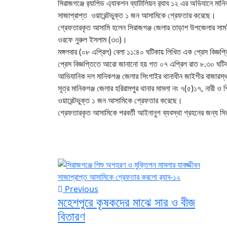
সিরাজগঞ্জে র‌্যাপিড এ্যাকশন ব্যাটালিয়ন র‌্যাব ১২ এর অভিযানে ম
সাজাপ্রাপ্ত ওয়ারেন্টভুক্ত ১ জন আসামিকে গ্রেফতার করেছে।
গ্রেফতারকৃত আসামি হলেন সিরাজগঞ্জ জেলার তাড়াশ উপজেলার সামই
ওরফে নুরুল ইসলাম (৩৩)।
মঙ্গলবার (০৮ এপ্রিল) বেলা ১১:৪০ ঘটিকায় লিখিত এক প্রেস বিজ্ঞপ্
প্রেস বিজ্ঞপ্তিতে আরো জানানো হয় গত ০৭ এপ্রিল রাত ৮.৩০ ঘটিকা
আভিযানিক দল মানিকগঞ্জ জেলার সিংগাইর থানাধীন জাইগীর বাজারস্থ প
সূত্র মানিকগঞ্জ জেলার হরিরামপুর থানার মামলা নং ৭(৫)১৭, নারী ও
ওয়ারেন্টভুক্ত ১ জন আসামিকে গ্রেফতার করেছে।
গ্রেফতারকৃত আসামিকে পরবর্তী আইনানুগ ব্যবস্থা গ্রহনের জন্য স
Previous
মহেশপুরে কৃষকদের মাঝে সার ও বীজ
বিতারণ