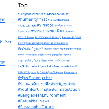
Top
#BangladeshPolitics
#BNPvsGonoAdhikar
াদক
#humanity_first
#PatuakhaliNews
#VPNoor
#PoliticalClash
#আজীবন #সম্মাননা
#উপজেলা_প্রশাসন_ডিমলা
#আহত_সংঘর্ষ
#এনসিপি
#লিফলেট #বিতরন
#এনসিপির #জুলাই #পদযাত্রা
#কক্সবাজার #পটুয়াখালী
ের ৪৬
#কলাপাড়ায় #৬ #ফুট #লম্বা #বিষধর #পদ্মগোখরা #উদ্ধার
#চরবিজায় #কুয়াকাটা
#জাতীয়_নাগরিক_পার্টি #পটুয়াখালী_পদযাত্রা
#জুলাই_গণঅভ্যুত্থান #নাহিদ_ইসলাম #রাজনৈতিক_আন্দোলন
ডেল
#নতুন_রাজনীতি #সিস্টেম_পরিবর্তন #জেলা_কার্যালয় #পথসভা
#NCP_Patuakhali #July_Rally_Bangladesh
#ডাকাতি
#পটুয়াখালী #র‍্যাব_৮
#দূর্গাপুজা #পটুয়াখালী #র‍্যাব-৮
#নুরুল_হক_নুর
#পটুয়াখালী #জলবায়ুপরিবর্তন
#ClimateStrikeBD #জলবায়ু_ন্যায়বিচার
#YouthForClimate #ClimateAction
#BangladeshEnvironment
#PatuakhaliNews
#SustainableFuture