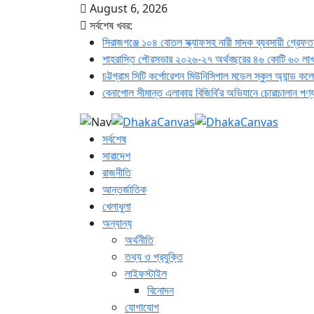
August 6, 2026
সর্বশেষ খবর:
সিরাজগঞ্জে ১০৪ বোতল স্ক্যাফসহ নারী মাদক ব্যবসায়ী গ্রেফত
শাহরাস্তি পৌরসভার ২০২৬-২৭ অর্থবছরের ৪৬ কোটি ৬০ লাখ
চট্টগ্রাম সিটি কর্পোরেশন মিউনিসিপাল মডেল স্কুল অ্যান্ড কল
বেনাপোল সীমান্ত এলাকায় বিজিবি’র অভিযানে চোরাচালান প
সর্বশেষ
সারাদেশ
রাজনীতি
আন্তর্জাতিক
খেলাধুলা
অন্যান্য
অর্থনীতি
তথ্য ও প্রযুক্তি
লাইফস্টাইল
বিনোদন
যোগাযোগ