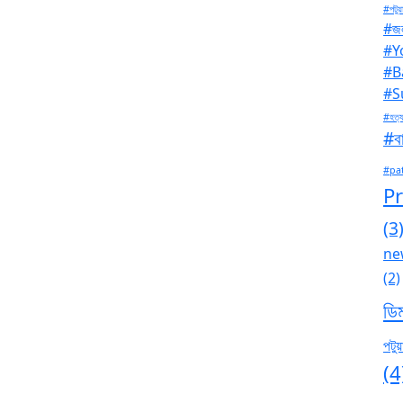
#পটুয়
#জল
#Y
#B
#S
#হত্য
#বা
#pa
P
(3
ne
(2)
ডি
পটুয়
(4