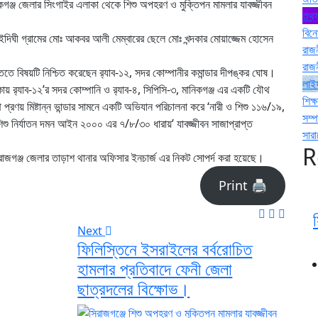
ানিকগঞ্জ জেলার সিংগাইর এলাকা থেকে শিশু অপহরণ ও মুক্তিপন মামলার যাবজ্জীবন
তথ্য
বিন
দিঘী গ্রামের মোঃ আকবর আলী মেম্বারের ছেলে মোঃ খন্দকার মোয়াজ্জেম হোসেন
রাজ
রাজ
তিতে বিষয়টি নিশ্চিত করেছেন র‌্যাব-১২, সদর কোম্পানীর কমান্ডার দীপঙ্কর ঘোষ।
লাই
য় র‌্যাব-১২’র সদর কোম্পানি ও র‌্যাব-৪, সিপিসি-৩, মানিকগঞ্জ এর একটি যৌথ
শিক্ষ
্রণয় মিষ্টান্ন ভান্ডার সামনে একটি অভিযান পরিচালনা করে ‘নারী ও শিশু ১১৬/১৯,
সম্
 শিশু নির্যাতন দমন আইন ২০০০ এর ৭/৮/৩০ ধারায়’ যাবজ্জীবন সাজাপ্রাপ্ত
সার
R
িরাজগঞ্জ জেলার তাড়াশ থানার অফিসার ইনচার্জ এর নিকট সোপর্দ করা হয়েছে।
Print 🖨
Next
ফিলিস্তিনে ইসরাইলের বর্বরোচিত
হামলার প্রতিবাদে ফেনী জেলা
ছাত্রদলের বিক্ষোভ।