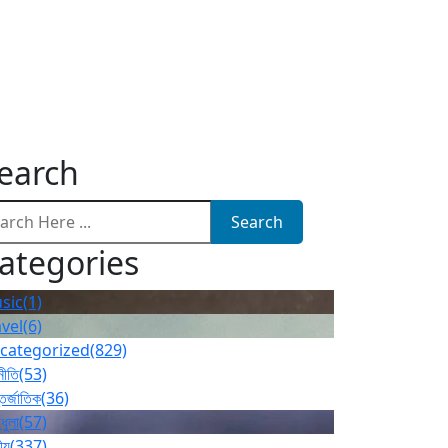
earch
Search
ategories
sic
(1)
avel
(6)
categorized
(829)
নীতি
(53)
তর্জাতিক
(36)
ধুলা
(57)
ীয়
(337)