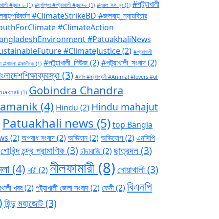
#পটুয়াখালী
াখালী #র‍্যাব_৮
(1)
#দূর্গাপুজা #পটুয়াখালী #র‍্যাব-৮
(1)
#নুরুল_হক_নুর
(1)
বায়ুপরিবর্তন #ClimateStrikeBD #জলবায়ু_ন্যায়বিচার
outhForClimate #ClimateAction
angladeshEnvironment #PatuakhaliNews
ustainableFuture #ClimateJustice
(2)
#পটুয়াখালী
#পটুয়াখালী_নিউজ
(2)
#পটুয়াখালী_সংবাদ
(2)
া #মামলা #কালীগঞ্জ
(1)
ংলাদেশশিক্ষাব্যবস্থা
(3)
#সাপ #বন্যাপ্রানী #Animal #lovers #of
Gobindra Chandra
tuakhali
(1)
ramanik
(4)
Hindu mahajut
Hindu
(2)
Patuakhali news
(5)
)
top Bangla
ws
(2)
অপরাধ সংবাদ
(2)
অভিযান
(2)
অভিযোগ
(2)
এনসিপি
গোবিন্দ চন্দ্র প্রামাণিক
(3)
ছাত্রদল
(3)
চাঁদাবাজি
(2)
নীলফামারী
(8)
মলা
(4)
নোয়াখালী
(3)
নারী
(2)
বিএনপি
াখালী খবর
(2)
পটুয়াখালী জেলা সংবাদ
(2)
ফেনী
(2)
)
হিন্দু মহাজোট
(3)