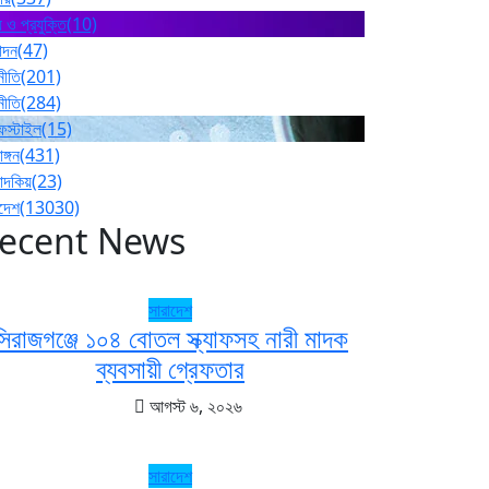
 ও প্রযুক্তি
(10)
োদন
(47)
নীতি
(201)
নীতি
(284)
ফস্টাইল
(15)
াঙ্গন
(431)
পাদকিয়
(23)
াদেশ
(13030)
ecent News
সারাদেশ
সিরাজগঞ্জে ১০৪ বোতল স্ক্যাফসহ নারী মাদক
ব্যবসায়ী গ্রেফতার
আগস্ট ৬, ২০২৬
সারাদেশ