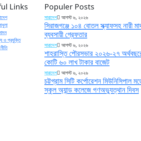
ul Links
Populer Posts
রাদেশ
সারাদেশ
আগস্ট ৬, ২০২৬
সিরাজগঞ্জে ১০৪ বোতল স্ক্যাফসহ নারী ম
াধুলা
নোদন
ব্যবসায়ী গ্রেফতার
য ও প্রযুক্তি
সারাদেশ
আগস্ট ৬, ২০২৬
জনীতি
শাহরাস্তি পৌরসভার ২০২৬-২৭ অর্থবছর
কোটি ৬০ লাখ টাকার বাজেট
সারাদেশ
আগস্ট ৬, ২০২৬
চট্টগ্রাম সিটি কর্পোরেশন মিউনিসিপাল ম
স্কুল অ্যান্ড কলেজে গণঅভ্যুত্থান দিবস