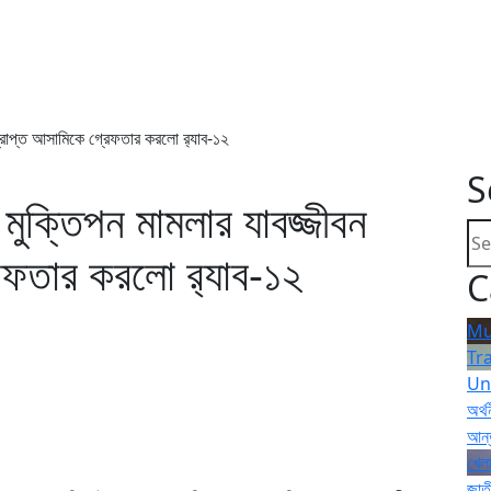
প্রাপ্ত আসামিকে গ্রেফতার করলো র‌্যাব-১২
S
মুক্তিপন মামলার যাবজ্জীবন
েফতার করলো র‌্যাব-১২
C
Mu
Tr
Un
অর্থ
আন্
খেলা
জাত