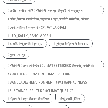
#জাতীয়_নাগরিক_পার্টি #পটুয়াখালী_পদযাত্রা #জুলাই_গণঅভ্যুত্থান
#নাহিদ_ইসলাম #রাজনৈতিক_আন্দোলন #নতুন_রাজনীতি #সিস্টেম_পরিবর্তন
#জেলা_কার্যালয় #পথসভা #NCP_PATUAKHALI
#JULY_RALLY_BANGLADESH
#ডাকাতি #পটুয়াখালী #র‍্যাব_৮
#দূর্গাপুজা #পটুয়াখালী #র‍্যাব-৮
#নুরুল_হক_নুর
#পটুয়াখালী #জলবায়ুপরিবর্তন #CLIMATESTRIKEBD #জলবায়ু_ন্যায়বিচার
#YOUTHFORCLIMATE #CLIMATEACTION
#BANGLADESHENVIRONMENT #PATUAKHALINEWS
#SUSTAINABLEFUTURE #CLIMATEJUSTICE
#পটুয়াখালী #হত্যা #মামলা #কালীগঞ্জ
#পটুয়াখালী_নিউজ