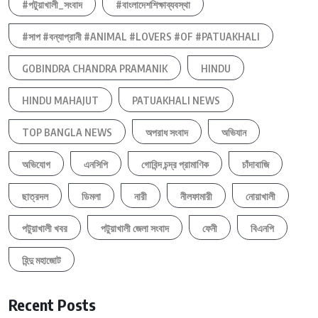
#পটুয়াখালী_সংবাদ
#বাংলাদেশশিক্ষাব্যবস্থা
#সাপ #বন্যাপ্রানী #ANIMAL #LOVERS #OF #PATUAKHALI
GOBINDRA CHANDRA PRAMANIK
HINDU
HINDU MAHAJUT
PATUAKHALI NEWS
TOP BANGLA NEWS
অপরাধ সংবাদ
অভিযান
অভিযোগ
এনসিপি
গোবিন্দ চন্দ্র প্রামাণিক
চাঁদাবাজি
ছাত্রদল
ডিমলা
নারী
নীলফামারী
নোয়াখালী
পটুয়াখালী খবর
পটুয়াখালী জেলা সংবাদ
ফেনী
বিএনপি
হিন্দু মহাজোট
Recent Posts