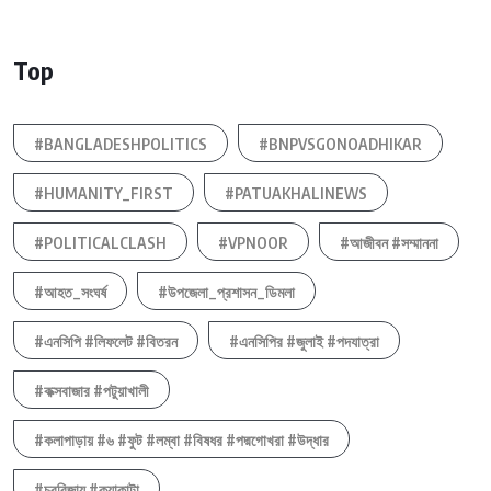
Top
#BANGLADESHPOLITICS
#BNPVSGONOADHIKAR
#HUMANITY_FIRST
#PATUAKHALINEWS
#POLITICALCLASH
#VPNOOR
#আজীবন #সম্মাননা
#আহত_সংঘর্ষ
#উপজেলা_প্রশাসন_ডিমলা
#এনসিপি #লিফলেট #বিতরন
#এনসিপির #জুলাই #পদযাত্রা
#কক্সবাজার #পটুয়াখালী
#কলাপাড়ায় #৬ #ফুট #লম্বা #বিষধর #পদ্মগোখরা #উদ্ধার
#চরবিজায় #কুয়াকাটা