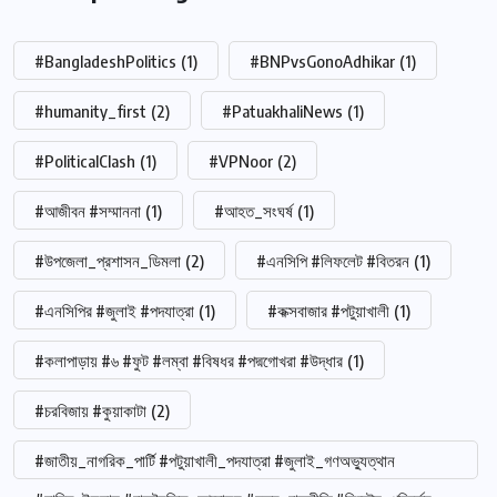
#BangladeshPolitics
(1)
#BNPvsGonoAdhikar
(1)
#humanity_first
(2)
#PatuakhaliNews
(1)
#PoliticalClash
(1)
#VPNoor
(2)
#আজীবন #সম্মাননা
(1)
#আহত_সংঘর্ষ
(1)
#উপজেলা_প্রশাসন_ডিমলা
(2)
#এনসিপি #লিফলেট #বিতরন
(1)
#এনসিপির #জুলাই #পদযাত্রা
(1)
#কক্সবাজার #পটুয়াখালী
(1)
#কলাপাড়ায় #৬ #ফুট #লম্বা #বিষধর #পদ্মগোখরা #উদ্ধার
(1)
#চরবিজায় #কুয়াকাটা
(2)
#জাতীয়_নাগরিক_পার্টি #পটুয়াখালী_পদযাত্রা #জুলাই_গণঅভ্যুত্থান