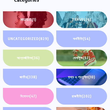
MUSIC
(1)
TRAVEL
(6)
UNCATEGORIZED
(829)
অর্থনীতি
(54)
আন্তর্জাতিক
(36)
খেলাধুলা
(57)
জাতীয়
(338)
তথ্য ও প্রযুক্তি
(10)
বিনোদন
(47)
রাজনীতি
(202)