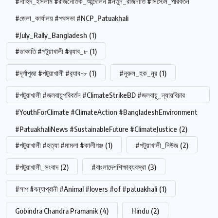
#নাহিদ_ইসলাম #রাজনৈতিক_আন্দোলন #নতুন_রাজনীতি #সিস্টেম_পরিবর্তন
#জেলা_কার্যালয় #পথসভা #NCP_Patuakhali
#July_Rally_Bangladesh
(1)
#ডাকাতি #পটুয়াখালী #র‍্যাব_৮
(1)
#দূর্গাপুজা #পটুয়াখালী #র‍্যাব-৮
(1)
#নুরুল_হক_নুর
(1)
#পটুয়াখালী #জলবায়ুপরিবর্তন #ClimateStrikeBD #জলবায়ু_ন্যায়বিচার
#YouthForClimate #ClimateAction #BangladeshEnvironment
#PatuakhaliNews #SustainableFuture #ClimateJustice
(2)
#পটুয়াখালী #হত্যা #মামলা #কালীগঞ্জ
(1)
#পটুয়াখালী_নিউজ
(2)
#পটুয়াখালী_সংবাদ
(2)
#বাংলাদেশশিক্ষাব্যবস্থা
(3)
#সাপ #বন্যাপ্রানী #Animal #lovers #of #patuakhali
(1)
Gobindra Chandra Pramanik
(4)
Hindu
(2)