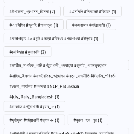
#উপজেলা_প্রশাসন_ডিমলা
(2)
#এনসিপি #লিফলেট #বিতরন
(1)
#এনসিপির #জুলাই #পদযাত্রা
(1)
#কক্সবাজার #পটুয়াখালী
(1)
#কলাপাড়ায় #৬ #ফুট #লম্বা #বিষধর #পদ্মগোখরা #উদ্ধার
(1)
#চরবিজায় #কুয়াকাটা
(2)
#জাতীয়_নাগরিক_পার্টি #পটুয়াখালী_পদযাত্রা #জুলাই_গণঅভ্যুত্থান
#নাহিদ_ইসলাম #রাজনৈতিক_আন্দোলন #নতুন_রাজনীতি #সিস্টেম_পরিবর্তন
#জেলা_কার্যালয় #পথসভা #NCP_Patuakhali
#July_Rally_Bangladesh
(1)
#ডাকাতি #পটুয়াখালী #র‍্যাব_৮
(1)
#দূর্গাপুজা #পটুয়াখালী #র‍্যাব-৮
(1)
#নুরুল_হক_নুর
(1)
#পটুয়াখালী #জলবায়ুপরিবর্তন #ClimateStrikeBD #জলবায়ু_ন্যায়বিচার