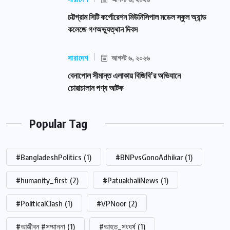
চট্টগ্রাম সিটি কর্পোরেশন মিউনিসিপাল মডেল স্কুল অ্যান্ড
কলেজে গণঅভ্যুত্থান দিবস
সারাদেশ
আগস্ট ৬, ২০২৬
বেনাপোল সীমান্ত এলাকায় বিজিবি’র অভিযানে
চোরাচালান পণ্য আটক
Popular Tag
#BangladeshPolitics
(1)
#BNPvsGonoAdhikar
(1)
#humanity_first
(2)
#PatuakhaliNews
(1)
#PoliticalClash
(1)
#VPNoor
(2)
#আজীবন #সম্মাননা
(1)
#আহত_সংঘর্ষ
(1)