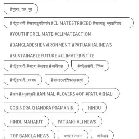
#নুরুল_হক_নুর
#পটুয়াখালী #জলবায়ুপরিবর্তন #CLIMATESTRIKEBD #জলবায়ু_ন্যায়বিচার
#YOUTHFORCLIMATE #CLIMATEACTION
#BANGLADESHENVIRONMENT #PATUAKHALINEWS
#SUSTAINABLEFUTURE #CLIMATEJUSTICE
#পটুয়াখালী #হত্যা #মামলা #কালীগঞ্জ
#পটুয়াখালী_নিউজ
#পটুয়াখালী_সংবাদ
#বাংলাদেশশিক্ষাব্যবস্থা
#সাপ #বন্যাপ্রানী #ANIMAL #LOVERS #OF #PATUAKHALI
GOBINDRA CHANDRA PRAMANIK
HINDU
HINDU MAHAJUT
PATUAKHALI NEWS
TOP BANGLA NEWS
অপরাধ সংবাদ
অভিযান