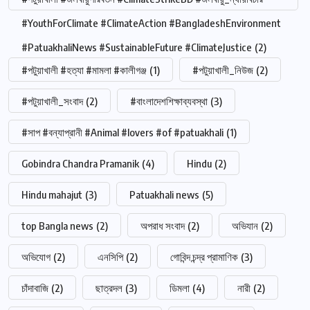
#YouthForClimate #ClimateAction #BangladeshEnvironment
#PatuakhaliNews #SustainableFuture #ClimateJustice
(2)
#পটুয়াখালী #হত্যা #মামলা #কালীগঞ্জ
(1)
#পটুয়াখালী_নিউজ
(2)
#পটুয়াখালী_সংবাদ
(2)
#বাংলাদেশশিক্ষাব্যবস্থা
(3)
#সাপ #বন্যাপ্রানী #Animal #lovers #of #patuakhali
(1)
Gobindra Chandra Pramanik
(4)
Hindu
(2)
Hindu mahajut
(3)
Patuakhali news
(5)
top Bangla news
(2)
অপরাধ সংবাদ
(2)
অভিযান
(2)
অভিযোগ
(2)
এনসিপি
(2)
গোবিন্দ চন্দ্র প্রামাণিক
(3)
চাঁদাবাজি
(2)
ছাত্রদল
(3)
ডিমলা
(4)
নারী
(2)