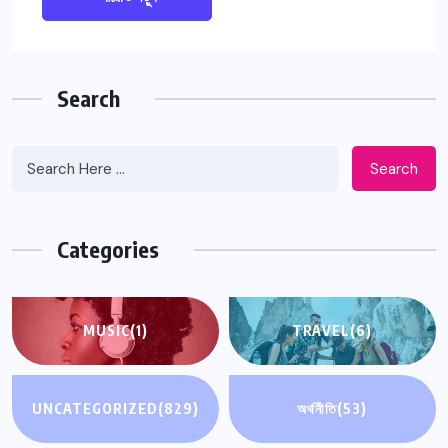
Search
Search
Categories
MUSIC
(1)
TRAVEL
(6)
UNCATEGORIZED
(829)
অর্থনীতি
(53)