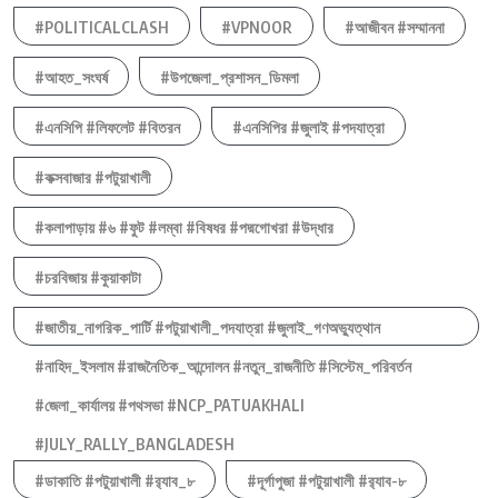
#POLITICALCLASH
#VPNOOR
#আজীবন #সম্মাননা
#আহত_সংঘর্ষ
#উপজেলা_প্রশাসন_ডিমলা
#এনসিপি #লিফলেট #বিতরন
#এনসিপির #জুলাই #পদযাত্রা
#কক্সবাজার #পটুয়াখালী
#কলাপাড়ায় #৬ #ফুট #লম্বা #বিষধর #পদ্মগোখরা #উদ্ধার
#চরবিজায় #কুয়াকাটা
#জাতীয়_নাগরিক_পার্টি #পটুয়াখালী_পদযাত্রা #জুলাই_গণঅভ্যুত্থান
#নাহিদ_ইসলাম #রাজনৈতিক_আন্দোলন #নতুন_রাজনীতি #সিস্টেম_পরিবর্তন
#জেলা_কার্যালয় #পথসভা #NCP_PATUAKHALI
#JULY_RALLY_BANGLADESH
#ডাকাতি #পটুয়াখালী #র‍্যাব_৮
#দূর্গাপুজা #পটুয়াখালী #র‍্যাব-৮