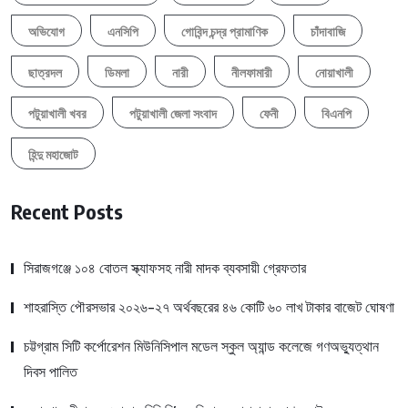
অভিযোগ
এনসিপি
গোবিন্দ চন্দ্র প্রামাণিক
চাঁদাবাজি
ছাত্রদল
ডিমলা
নারী
নীলফামারী
নোয়াখালী
পটুয়াখালী খবর
পটুয়াখালী জেলা সংবাদ
ফেনী
বিএনপি
হিন্দু মহাজোট
Recent Posts
সিরাজগঞ্জে ১০৪ বোতল স্ক্যাফসহ নারী মাদক ব্যবসায়ী গ্রেফতার
শাহরাস্তি পৌরসভার ২০২৬-২৭ অর্থবছরের ৪৬ কোটি ৬০ লাখ টাকার বাজেট ঘোষণা
চট্টগ্রাম সিটি কর্পোরেশন মিউনিসিপাল মডেল স্কুল অ্যান্ড কলেজে গণঅভ্যুত্থান
দিবস পালিত