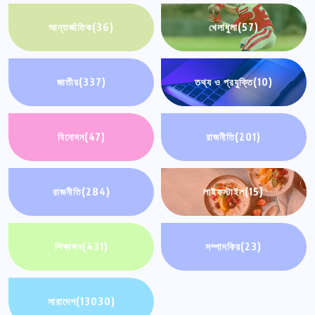
আন্তর্জাতিক
(36)
খেলাধুলা
(57)
জাতীয়
(337)
তথ্য ও প্রযুক্তি
(10)
বিনোদন
(47)
রাজনীতি
(201)
রাজনীতি
(284)
লাইফস্টাইল
(15)
শিক্ষাঙ্গন
(431)
সম্পাদকিয়
(23)
সারাদেশ
(13030)