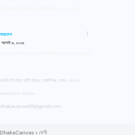
চট্টগ্রাম সিটি কর্পোরেশন মিউনিসিপাল মডেল স্কুল
সারাদেশ
আগস্ট ৬, ২০২৬
বেনাপোল সীমান্ত এলাকায় বিজিবি’র অভিযানে চোরাচালান
জেরিন টাওয়ার, আটি বাজার, কেরানীগঞ্জ, ঢাকা- ১৩১২।
+৮৮০১৮২৭-২৮৪১১১
dhakacanvas88@gmail.com
DhakaCanvas
ফেনী
>