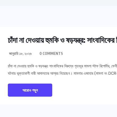
চাঁদা না দেওয়ায় হুমকি ও ষড়যন্ত্র: সাংবাদিকের 
জানুয়ারি ১৮, ২০২৬
0 COMMENTS
চাঁদা না দেওয়ায় হুমকি ও ষড়যন্ত্র: সাংবাদিকের বিরুদ্ধে গৃহবধূর মামলা স্টাফ রিপোর্টা
ঘটনায় ভুক্তভোগী নারী আদালতের আশ্রয় নিয়েছেন। মামলার এজাহার (মামলা নং DCR-8
আরোও পড়ুন