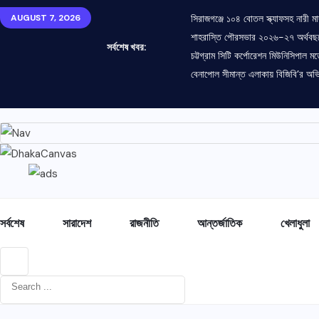
AUGUST 7, 2026
সিরাজগঞ্জে ১০৪ বোতল স্ক্যাফসহ নারী ম
শাহরাস্তি পৌরসভার ২০২৬-২৭ অর্থবছর
সর্বশেষ খবর:
চট্টগ্রাম সিটি কর্পোরেশন মিউনিসিপাল মড
বেনাপোল সীমান্ত এলাকায় বিজিবি’র অ
সর্বশেষ
সারাদেশ
রাজনীতি
আন্তর্জাতিক
খেলাধুলা