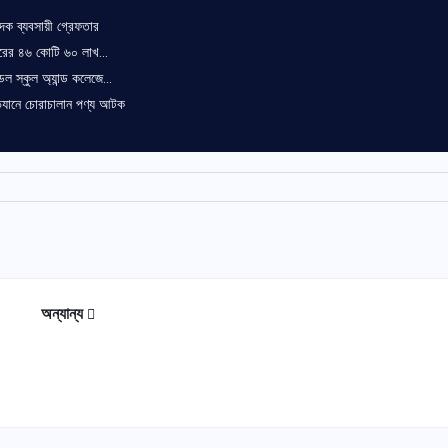
াদক ব্যবসায়ী গ্রেফতার
ের ৪৬ কোটি ৬০ লাখ...
েল স্কুল অ্যান্ড কলেজে...
ভিযানে চোরাচালান পণ্য আটক
অন্যান্য