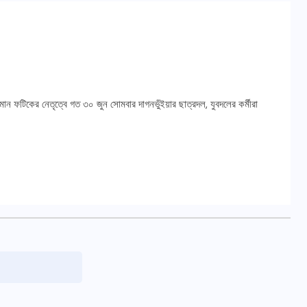
ান ফটিকের নেতৃত্বে গত ৩০ জুন সোমবার দাগনভুঁইয়ার ছাত্রদল, যুবদলের কর্মীরা