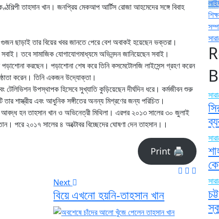
লাই
ণ্ঠশিল্পী তাহসান খান। জনপ্রিয় মেকআপ আর্টিস রোজা আহমেদের সঙ্গে বিবাহ
শিক্ষ
সম্
সার
গুজন ছাড়াই তার বিয়ের খবর জানতে পেরে বেশ অবাকই হয়েছেন ভক্তরা।
R
র সবাই। তবে সামাজিক যোগাযোগমাধ্যমে অভিনন্দন জানিয়েছেন সবাই।
পর পড়াশোনা করছেন। পড়াশোনা শেষ করে তিনি কসমেটোলজি লাইসেন্স গ্রহণ করেন
B
রতিষ্ঠাতা করেন। তিনি একজন উদ্যোক্তা।
 টেলিভিশন উপস্থাপক হিসেবে সুখ্যাতি কুড়িয়েছেন দীর্ঘদিন ধরে। কর্মজীবন শুরু
সার
এটি তার শাস্ত্রীয় এবং আধুনিক সঙ্গীতের অনন্য মিশ্রণের জন্য পরিচিত।
সি
ে আবদ্ধ হন তাহসান খান ও অভিনেত্রী মিথিলা। এরপর ২০১৩ সালের ৩০ জুলাই
ব্
তান। পরে ২০১৭ সালের ৪ অক্টোবর বিচ্ছেদের ঘোষণা দেন তাহসান।।
সার
শা
Print 🖨
কো
সার
Next
চট
বিয়ে এখনো হয়নি-তাহসান খান
স্