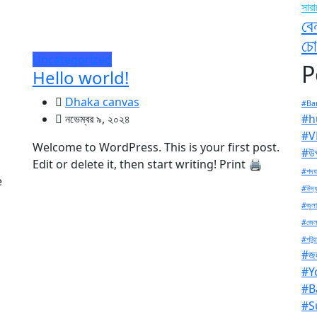
সার
বে
চো
Uncategorized
P
Hello world!
Dhaka canvas
#Ban
#h
নভেম্বর ৯, ২০২৪
#V
Welcome to WordPress. This is your first post.
#উপ
Edit or delete it, then start writing! Print 🖨
#পদযা
e
#উদ্ধ
#জুলা
#জেল
#পটুয়
#জল
#Y
#B
#S