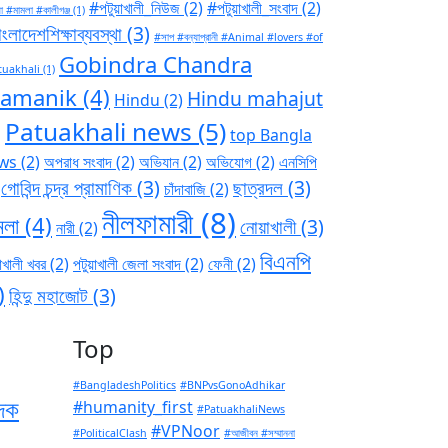
#পটুয়াখালী_নিউজ
(2)
#পটুয়াখালী_সংবাদ
(2)
া #মামলা #কালীগঞ্জ
(1)
ংলাদেশশিক্ষাব্যবস্থা
(3)
#সাপ #বন্যাপ্রানী #Animal #lovers #of
Gobindra Chandra
tuakhali
(1)
ramanik
(4)
Hindu mahajut
Hindu
(2)
Patuakhali news
(5)
)
top Bangla
ws
(2)
অপরাধ সংবাদ
(2)
অভিযান
(2)
অভিযোগ
(2)
এনসিপি
গোবিন্দ চন্দ্র প্রামাণিক
(3)
ছাত্রদল
(3)
চাঁদাবাজি
(2)
নীলফামারী
(8)
মলা
(4)
নোয়াখালী
(3)
নারী
(2)
বিএনপি
াখালী খবর
(2)
পটুয়াখালী জেলা সংবাদ
(2)
ফেনী
(2)
)
হিন্দু মহাজোট
(3)
Top
#BangladeshPolitics
#BNPvsGonoAdhikar
াদক
#humanity_first
#PatuakhaliNews
#VPNoor
#PoliticalClash
#আজীবন #সম্মাননা