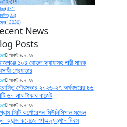
ফস্টাইল
(15)
াঙ্গন
(431)
পাদকিয়
(23)
াদেশ
(13030)
ecent News
log Posts
াদেশ
আগস্ট ৬, ২০২৬
রাজগঞ্জে ১০৪ বোতল স্ক্যাফসহ নারী মাদক
যবসায়ী গ্রেফতার
াদেশ
আগস্ট ৬, ২০২৬
হরাস্তি পৌরসভার ২০২৬-২৭ অর্থবছরের ৪৬
টি ৬০ লাখ টাকার বাজেট
াদেশ
আগস্ট ৬, ২০২৬
্টগ্রাম সিটি কর্পোরেশন মিউনিসিপাল মডেল
কুল অ্যান্ড কলেজে গণঅভ্যুত্থান দিবস