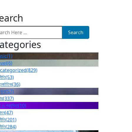
earch
Search
ategories
sic
(1)
avel
(6)
categorized
(829)
নীতি
(53)
তর্জাতিক
(36)
ধুলা
(57)
ীয়
(337)
 ও প্রযুক্তি
(10)
োদন
(47)
নীতি
(201)
নীতি
(284)