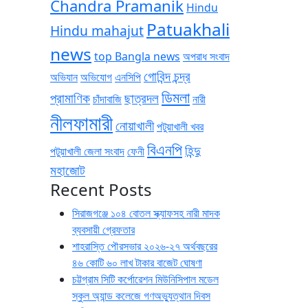
Chandra Pramanik
Hindu
Patuakhali
Hindu mahajut
news
top Bangla news
অপরাধ সংবাদ
গোবিন্দ চন্দ্র
অভিযান
অভিযোগ
এনসিপি
ডিমলা
প্রামাণিক
ছাত্রদল
চাঁদাবাজি
নারী
নীলফামারী
নোয়াখালী
পটুয়াখালী খবর
বিএনপি
হিন্দু
পটুয়াখালী জেলা সংবাদ
ফেনী
মহাজোট
Recent Posts
সিরাজগঞ্জে ১০৪ বোতল স্ক্যাফসহ নারী মাদক
ব্যবসায়ী গ্রেফতার
শাহরাস্তি পৌরসভার ২০২৬-২৭ অর্থবছরের
৪৬ কোটি ৬০ লাখ টাকার বাজেট ঘোষণা
চট্টগ্রাম সিটি কর্পোরেশন মিউনিসিপাল মডেল
স্কুল অ্যান্ড কলেজে গণঅভ্যুত্থান দিবস