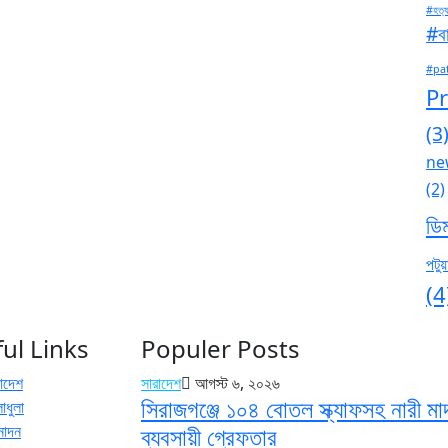
#হত্য
#বা
#pa
P
(3
ne
(2)
ডি
পটুয়
(4
ul Links
Populer Posts
রাদেশ
সারাদেশ
আগস্ট ৬, ২০২৬
সিরাজগঞ্জে ১০৪ বোতল স্ক্যাফসহ নারী ম
াধুলা
নোদন
ব্যবসায়ী গ্রেফতার