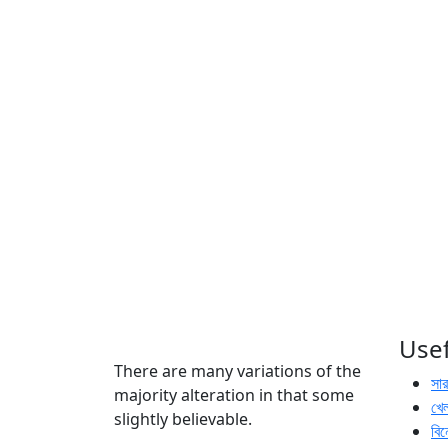
Usef
There are many variations of the
সা
majority alteration in that some
খেল
slightly believable.
বি