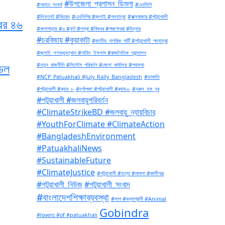
#উপজেলা_প্রশাসন_ডিমলা
#আহত_সংঘর্ষ
#এনসিপি
#লিফলেট #বিতরন
#এনসিপির #জুলাই #পদযাত্রা
#কক্সবাজার #পটুয়াখালী
ের ৪৬
#কলাপাড়ায় #৬ #ফুট #লম্বা #বিষধর #পদ্মগোখরা #উদ্ধার
#চরবিজায় #কুয়াকাটা
#জাতীয়_নাগরিক_পার্টি #পটুয়াখালী_পদযাত্রা
#জুলাই_গণঅভ্যুত্থান #নাহিদ_ইসলাম #রাজনৈতিক_আন্দোলন
ডেল
#নতুন_রাজনীতি #সিস্টেম_পরিবর্তন #জেলা_কার্যালয় #পথসভা
#NCP_Patuakhali #July_Rally_Bangladesh
#ডাকাতি
#পটুয়াখালী #র‍্যাব_৮
#দূর্গাপুজা #পটুয়াখালী #র‍্যাব-৮
#নুরুল_হক_নুর
#পটুয়াখালী #জলবায়ুপরিবর্তন
#ClimateStrikeBD #জলবায়ু_ন্যায়বিচার
#YouthForClimate #ClimateAction
#BangladeshEnvironment
#PatuakhaliNews
#SustainableFuture
#ClimateJustice
#পটুয়াখালী #হত্যা #মামলা #কালীগঞ্জ
#পটুয়াখালী_নিউজ
#পটুয়াখালী_সংবাদ
#বাংলাদেশশিক্ষাব্যবস্থা
#সাপ #বন্যাপ্রানী #Animal
Gobindra
#lovers #of #patuakhali