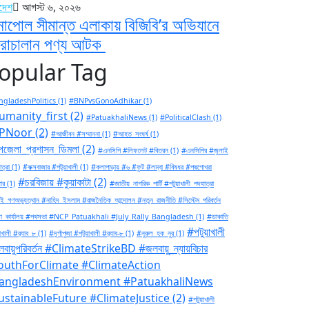
াদেশ
আগস্ট ৬, ২০২৬
নাপোল সীমান্ত এলাকায় বিজিবি’র অভিযানে
রাচালান পণ্য আটক
opular Tag
gladeshPolitics
(1)
#BNPvsGonoAdhikar
(1)
umanity_first
(2)
#PatuakhaliNews
(1)
#PoliticalClash
(1)
PNoor
(2)
#আজীবন #সম্মাননা
(1)
#আহত_সংঘর্ষ
(1)
জেলা_প্রশাসন_ডিমলা
(2)
#এনসিপি #লিফলেট #বিতরন
(1)
#এনসিপির #জুলাই
ত্রা
(1)
#কক্সবাজার #পটুয়াখালী
(1)
#কলাপাড়ায় #৬ #ফুট #লম্বা #বিষধর #পদ্মগোখরা
#চরবিজায় #কুয়াকাটা
(2)
ার
(1)
#জাতীয়_নাগরিক_পার্টি #পটুয়াখালী_পদযাত্রা
ই_গণঅভ্যুত্থান #নাহিদ_ইসলাম #রাজনৈতিক_আন্দোলন #নতুন_রাজনীতি #সিস্টেম_পরিবর্তন
া_কার্যালয় #পথসভা #NCP_Patuakhali #July_Rally_Bangladesh
(1)
#ডাকাতি
#পটুয়াখালী
াখালী #র‍্যাব_৮
(1)
#দূর্গাপুজা #পটুয়াখালী #র‍্যাব-৮
(1)
#নুরুল_হক_নুর
(1)
বায়ুপরিবর্তন #ClimateStrikeBD #জলবায়ু_ন্যায়বিচার
outhForClimate #ClimateAction
angladeshEnvironment #PatuakhaliNews
ustainableFuture #ClimateJustice
(2)
#পটুয়াখালী