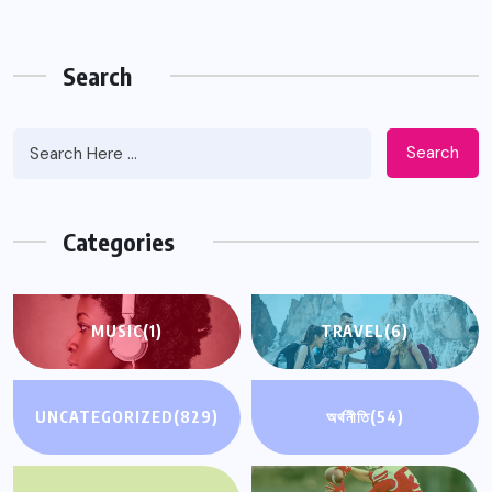
Search
Search
Categories
MUSIC
(1)
TRAVEL
(6)
UNCATEGORIZED
(829)
অর্থনীতি
(54)