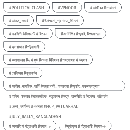
#POLITICALCLASH
#VPNOOR
#আজীবন #সম্মাননা
#আহত_সংঘর্ষ
#উপজেলা_প্রশাসন_ডিমলা
#এনসিপি #লিফলেট #বিতরন
#এনসিপির #জুলাই #পদযাত্রা
#কক্সবাজার #পটুয়াখালী
#কলাপাড়ায় #৬ #ফুট #লম্বা #বিষধর #পদ্মগোখরা #উদ্ধার
#চরবিজায় #কুয়াকাটা
#জাতীয়_নাগরিক_পার্টি #পটুয়াখালী_পদযাত্রা #জুলাই_গণঅভ্যুত্থান
#নাহিদ_ইসলাম #রাজনৈতিক_আন্দোলন #নতুন_রাজনীতি #সিস্টেম_পরিবর্তন
#জেলা_কার্যালয় #পথসভা #NCP_PATUAKHALI
#JULY_RALLY_BANGLADESH
#ডাকাতি #পটুয়াখালী #র‍্যাব_৮
#দূর্গাপুজা #পটুয়াখালী #র‍্যাব-৮