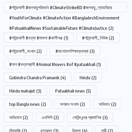
#পটুয়াখালী #জলবায়ুপরিবর্তন #ClimateStrikeBD #জলবায়ু_ন্যায়বিচার
#YouthForClimate #ClimateAction #BangladeshEnvironment
#PatuakhaliNews #SustainableFuture #ClimateJustice
(2)
#পটুয়াখালী #হত্যা #মামলা #কালীগঞ্জ
(1)
#পটুয়াখালী_নিউজ
(2)
#পটুয়াখালী_সংবাদ
(2)
#বাংলাদেশশিক্ষাব্যবস্থা
(3)
#সাপ #বন্যাপ্রানী #Animal #lovers #of #patuakhali
(1)
Gobindra Chandra Pramanik
(4)
Hindu
(2)
Hindu mahajut
(3)
Patuakhali news
(5)
top Bangla news
(2)
অপরাধ সংবাদ
(2)
অভিযান
(2)
অভিযোগ
(2)
এনসিপি
(2)
গোবিন্দ চন্দ্র প্রামাণিক
(3)
চাঁদাবাজি
(2)
ছাত্রদল
(3)
ডিমলা
(4)
নারী
(2)