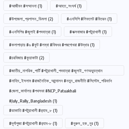
#আজীবন #সম্মাননা
(1)
#আহত_সংঘর্ষ
(1)
#উপজেলা_প্রশাসন_ডিমলা
(2)
#এনসিপি #লিফলেট #বিতরন
(1)
#এনসিপির #জুলাই #পদযাত্রা
(1)
#কক্সবাজার #পটুয়াখালী
(1)
#কলাপাড়ায় #৬ #ফুট #লম্বা #বিষধর #পদ্মগোখরা #উদ্ধার
(1)
#চরবিজায় #কুয়াকাটা
(2)
#জাতীয়_নাগরিক_পার্টি #পটুয়াখালী_পদযাত্রা #জুলাই_গণঅভ্যুত্থান
#নাহিদ_ইসলাম #রাজনৈতিক_আন্দোলন #নতুন_রাজনীতি #সিস্টেম_পরিবর্তন
#জেলা_কার্যালয় #পথসভা #NCP_Patuakhali
#July_Rally_Bangladesh
(1)
#ডাকাতি #পটুয়াখালী #র‍্যাব_৮
(1)
#দূর্গাপুজা #পটুয়াখালী #র‍্যাব-৮
(1)
#নুরুল_হক_নুর
(1)