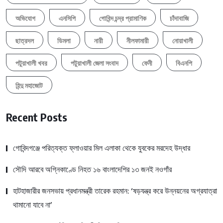
অভিযোগ
এনসিপি
গোবিন্দ চন্দ্র প্রামাণিক
চাঁদাবাজি
ছাত্রদল
ডিমলা
নারী
নীলফামারী
নোয়াখালী
পটুয়াখালী খবর
পটুয়াখালী জেলা সংবাদ
ফেনী
বিএনপি
হিন্দু মহাজোট
Recent Posts
গোবিন্দগঞ্জে পরিত্যক্ত ফ্লাওয়ার মিল এলাকা থেকে যুবকের মরদেহ উদ্ধার
সৌদি আরবে অগ্নিকাণ্ডে নিহত ১৬ বাংলাদেশির ১৩ জনই নওগাঁর
হাটহাজারীর জনসভায় প্রধানমন্ত্রী তারেক রহমান: ‘ষড়যন্ত্র করে উন্নয়নের অগ্রযাত্রা
থামানো যাবে না’