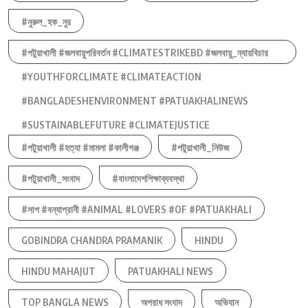
#নুরুল_হক_নুর
#পটুয়াখালী #জলবায়ুপরিবর্তন #CLIMATESTRIKEBD #জলবায়ু_ন্যায়বিচার
#YOUTHFORCLIMATE #CLIMATEACTION
#BANGLADESHENVIRONMENT #PATUAKHALINEWS
#SUSTAINABLEFUTURE #CLIMATEJUSTICE
#পটুয়াখালী #হত্যা #মামলা #কালীগঞ্জ
#পটুয়াখালী_নিউজ
#পটুয়াখালী_সংবাদ
#বাংলাদেশশিক্ষাব্যবস্থা
#সাপ #বন্যাপ্রানী #ANIMAL #LOVERS #OF #PATUAKHALI
GOBINDRA CHANDRA PRAMANIK
HINDU
HINDU MAHAJUT
PATUAKHALI NEWS
TOP BANGLA NEWS
অপরাধ সংবাদ
অভিযান