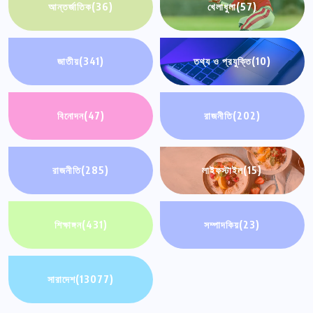
আন্তর্জাতিক
(36)
খেলাধুলা
(57)
জাতীয়
(341)
তথ্য ও প্রযুক্তি
(10)
বিনোদন
(47)
রাজনীতি
(202)
রাজনীতি
(285)
লাইফস্টাইল
(15)
শিক্ষাঙ্গন
(431)
সম্পাদকিয়
(23)
সারাদেশ
(13077)