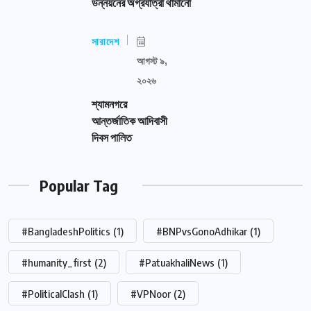
উন্নয়নের অগ্রযাত্রা থামানো
সারাদেশ
আগস্ট ৯,
২০২৬
শ্যামনগরে
আন্তর্জাতিক আদিবাসী
দিবস পালিত
Popular Tag
#BangladeshPolitics
(1)
#BNPvsGonoAdhikar
(1)
#humanity_first
(2)
#PatuakhaliNews
(1)
#PoliticalClash
(1)
#VPNoor
(2)