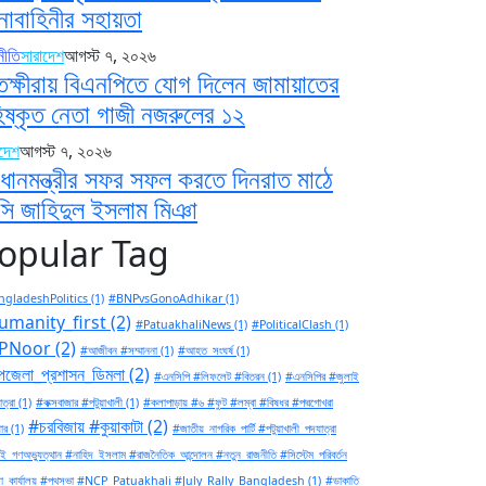
নাবাহিনীর সহায়তা
নীতি
সারাদেশ
আগস্ট ৭, ২০২৬
তক্ষীরায় বিএনপিতে যোগ দিলেন জামায়াতের
িষ্কৃত নেতা গাজী নজরুলের ১২
াদেশ
আগস্ট ৭, ২০২৬
রধানমন্ত্রীর সফর সফল করতে দিনরাত মাঠে
সি জাহিদুল ইসলাম মিঞা
opular Tag
gladeshPolitics
(1)
#BNPvsGonoAdhikar
(1)
umanity_first
(2)
#PatuakhaliNews
(1)
#PoliticalClash
(1)
PNoor
(2)
#আজীবন #সম্মাননা
(1)
#আহত_সংঘর্ষ
(1)
জেলা_প্রশাসন_ডিমলা
(2)
#এনসিপি #লিফলেট #বিতরন
(1)
#এনসিপির #জুলাই
ত্রা
(1)
#কক্সবাজার #পটুয়াখালী
(1)
#কলাপাড়ায় #৬ #ফুট #লম্বা #বিষধর #পদ্মগোখরা
#চরবিজায় #কুয়াকাটা
(2)
ার
(1)
#জাতীয়_নাগরিক_পার্টি #পটুয়াখালী_পদযাত্রা
ই_গণঅভ্যুত্থান #নাহিদ_ইসলাম #রাজনৈতিক_আন্দোলন #নতুন_রাজনীতি #সিস্টেম_পরিবর্তন
া_কার্যালয় #পথসভা #NCP_Patuakhali #July_Rally_Bangladesh
(1)
#ডাকাতি