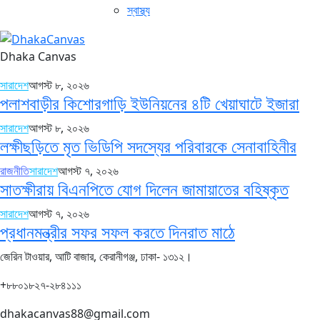
স্বাস্থ্য
Dhaka Canvas
সারাদেশ
আগস্ট ৮, ২০২৬
পলাশবাড়ীর কিশোরগাড়ি ইউনিয়নের ৪টি খেয়াঘাটে ইজারা
সারাদেশ
আগস্ট ৮, ২০২৬
লক্ষীছড়িতে মৃত ভিডিপি সদস্যের পরিবারকে সেনাবাহিনীর
রাজনীতি
সারাদেশ
আগস্ট ৭, ২০২৬
সাতক্ষীরায় বিএনপিতে যোগ দিলেন জামায়াতের বহিষ্কৃত
সারাদেশ
আগস্ট ৭, ২০২৬
প্রধানমন্ত্রীর সফর সফল করতে দিনরাত মাঠে
জেরিন টাওয়ার, আটি বাজার, কেরানীগঞ্জ, ঢাকা- ১৩১২।
+৮৮০১৮২৭-২৮৪১১১
dhakacanvas88@gmail.com