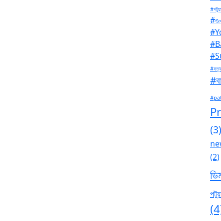
#পটুয়
#জল
#Y
#B
#S
#হত্য
#বা
#pa
P
(3
ne
(2)
ডি
পটুয়
(4