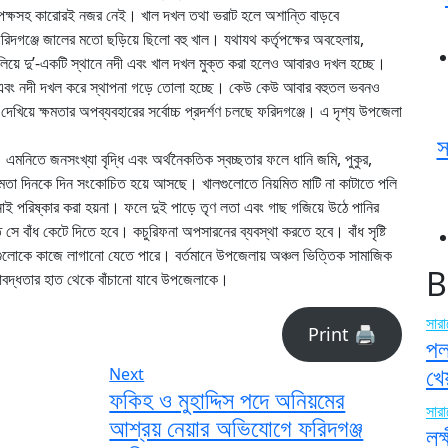
ৃপক্ষসহ কারোরই নজর নেই। খাল দখল তথা ভরাট হলে অশান্তি বাড়বে
 ফরিদগঞ্জে জালের মতো ছড়িয়ে ছিলো বহু খাল। যথাযথ কর্তৃপক্ষের অবহেলায়,
লিয়ে দু’-একটি স্থানে নদী এবং খাল দখল মুক্ত করা হলেও আবারও দখল হচ্ছে।
 এবং নদী দখল করে স্থাপনা গড়ে তোলা হচ্ছে। কেউ কেউ আবার বহুতল ভবনও
েখিয়ে ক্ষমতার অপব্যবহারের সর্বোচ্চ প্রদর্শণ চলছে ফরিদগঞ্জে। এ দৃশ্য উপজেলা
স
। এমনিতে জনসংখ্যা বৃদ্ধি এবং অর্থনৈকতিক স্বচ্ছতার ফলে ধানি জমি, পুকুর,
ণ ক্ষমতা দিনকে দিন সংকোচিত হয়ে আসছে। খালগুলোতে নিয়মিত মাটি না কাটাতে পলি
ই পরিষ্কার করা হয়না। ফলে দুই পাড়ে তৃণ লতা এবং গাছ গজিয়ে উঠে পানির
ত সে বাঁধ কেটে দিতে হবে। কচুরিফনা অপসারনের ব্যবস্থা করতে হবে। বাঁধ সৃষ্টি
ুলোকে কাজে লাগানো যেতে পারে। বর্তমানে উপজেলায় অঞ্চল ভিত্তিক সামাজিক
B
াবদ্ধতার হাত থেকে বাঁচানো যাবে উপজেলাকে।
সার
Print 🖨
পল
খে
Next
ফকিহ ও মুহাদ্দিস পদে অনিয়মের
সার
আশ্রয় নেয়ার অভিযোগে ফরিদগঞ্জ
লক