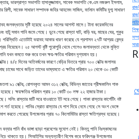
্তার, ভারপ্রাপ্ত সভাপতি হাসানুজ্জামান, সাবেক সভাপতি কে.এম নজরুল ইসলাম,
রাজ
ল্পী, সাবেক সাধারণ সম্পাদক জহির আহমেদ সাজিদ, বর্তমান কমিটির যুগ্ম সাধারণ
রাজ
লাই
ভয়াবহ জলবদ্ধতার সৃষ্টি হয়েছে ২০২৪ সালের আগস্ট মাসে। টানা কয়েকদিনের
শিক্ষ
হাটু সমান পানি জমে গেছে। ডুবে গেছে রাস্তা ঘাট, বাড়ি ঘর, মাছের ঘের, পুকুর
সম্
 পরিস্থিতি এতোটাই ভয়াবহ আকার ধারণ করেছে যে প্রশাসন ২৭টি আশ্রয় কেন্দ্র
সার
আশ্রয় নিয়েছেন। ২৫ আগস্ট বৃষ্টি পুরোপুরি থেমে গেলেও জলাবন্ধতা থেকে মুক্তি
R
 পানি যখন কমতে শুরু করে তখন ক্ষয়-ক্ষতির পরিমান দৃশ্যমান হয়।
্টর। ৪/৫ দিনের অতিবর্ষনের কারণে বেড়ির ভিতরে প্রায় ৭০০ হেক্টর জলাসয়
া মাছ চাষের সাথে জড়িত তাদের ভাষ্যমতে এ ক্ষতির পরিমান ২০ থেকে ৩০ কোটি
তলা ৯১ হেক্টর, রোপনকৃত আমন ৩১২ হেক্টর, বিভিন্ন জাতের গ্রীষ্মকালিন শাক
খ
 হয়েছে। ক্ষয়ক্ষতির পরিমান প্রায় ১০ কোটি ৩০ লক্ষ ২২ হাজার টাকা।
েছে। সলিং রাস্তার মাটি সরে যাওয়াতে ইট সরে গেছে। পাকা রাস্তার কার্পেটিং নষ্ট
 গর্ত হয়েছে। পানির স্রোত রাস্তার যে পাশ দিয়ে নেমে গেছে সে অংশ ভেঙ্গে
াপ করতে পেরেছে উপজেলার প্রায় ৭০ কিলোমিটার রাস্তা ক্ষতিগ্রস্থ হয়েছে।
যার পানি বাঁধ ভাঙ্গা ছাড়া প্রবেশের সুযোগ নেই। কিন্তু পানি নিঃস্কাষনের
ির নিচে থাকতে হয়। সিআইপির অভ্যন্তরীণ বিশেষ করে ফরিদগঞ্জ উপজেলার