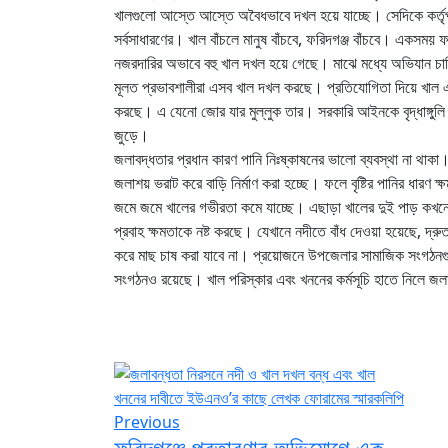
খালগুলো আস্তে আস্তে অবৈধভাবে দখল হয়ে যাচ্ছে। সেদিকে কর্ত
সর্বসাধারণের। খাল বাঁচলে মানুষ বাঁচবে, ফরিদগঞ্জ বাঁচবে। একসময়
নজরদারির অভাবে বহু খাল দখল হয়ে গেছে। মাঝে মধ্যে অভিযান চা
মূলত প্রভাবশালীরা এসব খাল দখল করছে। প্রতিযোগিতা দিয়ে খাল
করছে। এ যেনো জোর যার মুল্লুক তার। সরকারি আইনকে বৃদ্ধাঙ্গুলি দ
জুড়ে।
জলাবদ্ধতার প্রধান কারণ পানি নিঃষ্কাষনের ভালো ব্যবস্থা না থাকা
জলাশয় ভরাট করে বাড়ি নির্মাণ করা হচ্ছে। ফলে বৃষ্টির পানির ধার
জমে জমে খালের গভীরতা কমে যাচ্ছে। এছাড়া খালের দুই পাড় কখনো
প্রবাহ ক্ষমতাকে নষ্ট করছে। যেখানে নদীতে বাঁধ দেওয়া হয়েছে, দ্রু
করে মাছ চাষ করা যাবে না। প্রয়োজনে উপজেলার সামাজিক সংগঠনগ
সংগঠনও রয়েছে। খাল পরিস্কার এবং খননের কর্মসূচি হাতে নিলে জল
Previous
ফরিদগঞ্জে প্রতারণার অভিযোগে এক