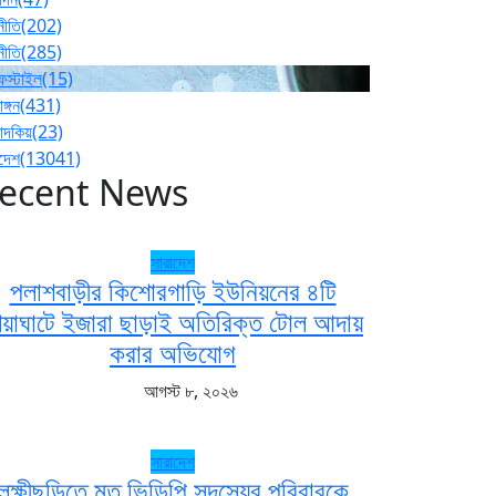
নীতি
(202)
নীতি
(285)
ফস্টাইল
(15)
াঙ্গন
(431)
পাদকিয়
(23)
াদেশ
(13041)
ecent News
সারাদেশ
পলাশবাড়ীর কিশোরগাড়ি ইউনিয়নের ৪টি
েয়াঘাটে ইজারা ছাড়াই অতিরিক্ত টোল আদায়
করার অভিযোগ
আগস্ট ৮, ২০২৬
সারাদেশ
লক্ষীছড়িতে মৃত ভিডিপি সদস্যের পরিবারকে