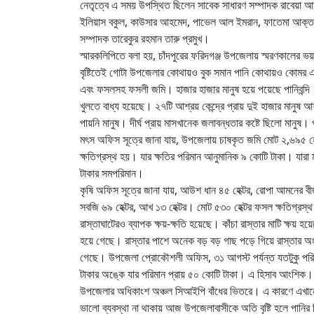
নেতৃত্বে এ সময় উপস্থিত ছিলেন সাবেক সাধারণ সম্পাদক রাবেয়া আক
ইলিয়াস বকুল, কাউসার আহমেদ, পাভেল আল ইমরান, ফাতেমা আক্তার শি
সম্পাদক তারেকুর রহমান তারু প্রমুখ।
স্মারকলিপিতে বলা হয়, চাঁদপুরের ফরিদগঞ্জ উপজেলায় স্মরণকালের 
বৃষ্টিতেই গোটা উপজেলার কোথায়ও বুক সমান পানি কোথায়ও কোমর এবং 
এবং ফসলসহ ফসলী জমি। হাজার হাজার মানুষ হয়ে পয়েছে পানিবন্দি।
খুলতে বাধ্য হয়েছে। ২৭টি আশ্রয় কেন্দ্রে প্রায় দুই হাজার মানুষ 
পায়নি মানুষ। দীর্ঘ প্রায় মাসখানেক জলাবন্ধতার কষ্টে ছিলো মানুষ।
মৎস অফিস সূত্রে জানা যায়, উপজেলায় চাষকৃত জমি মোট ২,৬৯৫ হেক
ক্ষতিগ্রস্থ হয়। যার ক্ষতির পরিমান আনুমানিক ৯ কোটি টাকা। যার
টাকার সমপরিমান।
কৃষি অফিস সূত্রে জানা যায়, আউশ ধান ৪৫ হেক্টর, রোপা আমনের বীজ
সবজি ৬৯ হেক্টর, আখ ১৩ হেক্টর। মোট ৫৩০ হেক্টর ফসল ক্ষতিগ্রস্থ
রাস্তাঘাটেরও ব্যাপক ক্ষয়-ক্ষতি হয়েছে। কাঁচা রাস্তার মাটি ক্ষয় হয়
হয়ে গেছে। রাস্তার পাশে অনেক বড় বড় গাছ পড়ে গিয়ে রাস্তার অংশ
গেছে। উপজেলা প্রোকৌশলী অফিস, ৩১ আগস্ট পর্যন্ত যতটুকু পরিম
টাকার অঙ্কে যার পরিমান প্রায় ৫০ কোটি টাকা। এ হিসাব আংশিক।
উপজেলার অধিকাংশ অঞ্চল সিআইপি বাঁধের ভিতরে। এ কারণে এখানে বন্
ভালো ব্যবস্থা না থাকায় আজ উপজেলাবাসীকে অতি বৃষ্টি হলে পান