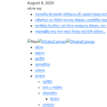
August 8, 2026
সর্বশেষ খবর:
পলাশবাড়ীর কিশোরগাড়ি ইউনিয়নের ৪টি খেয়াঘাটে ইজারা ছাড়
লক্ষীছড়িতে মৃত ভিডিপি সদস্যের পরিবারকে সেনাবাহিনীর সহা
সাতক্ষীরায় বিএনপিতে যোগ দিলেন জামায়াতের বহিষ্কৃত নেতা 
প্রধানমন্ত্রীর সফর সফল করতে দিনরাত মাঠে ডিসি জাহিদুল...
সর্বশেষ
সারাদেশ
রাজনীতি
আন্তর্জাতিক
খেলাধুলা
অন্যান্য
অর্থনীতি
তথ্য ও প্রযুক্তি
লাইফস্টাইল
বিনোদন
যোগাযোগ