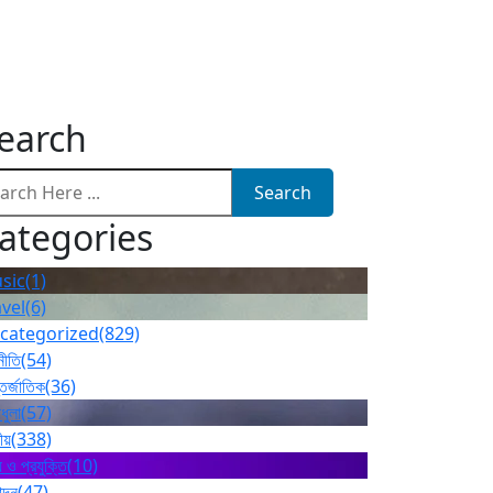
earch
Search
ategories
sic
(1)
avel
(6)
categorized
(829)
নীতি
(54)
তর্জাতিক
(36)
ধুলা
(57)
ীয়
(338)
 ও প্রযুক্তি
(10)
োদন
(47)