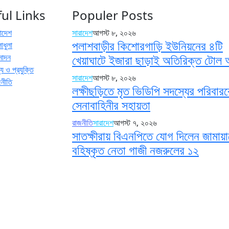
ul Links
Populer Posts
রাদেশ
সারাদেশ
আগস্ট ৮, ২০২৬
পলাশবাড়ীর কিশোরগাড়ি ইউনিয়নের ৪টি
াধুলা
নোদন
খেয়াঘাটে ইজারা ছাড়াই অতিরিক্ত টোল
য ও প্রযুক্তি
সারাদেশ
আগস্ট ৮, ২০২৬
জনীতি
লক্ষীছড়িতে মৃত ভিডিপি সদস্যের পরিবার
সেনাবাহিনীর সহায়তা
রাজনীতি
সারাদেশ
আগস্ট ৭, ২০২৬
সাতক্ষীরায় বিএনপিতে যোগ দিলেন জামায়
বহিষ্কৃত নেতা গাজী নজরুলের ১২