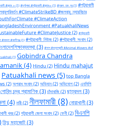
#পটুয়াখালী
াখালী #র‍্যাব_৮
(1)
#দূর্গাপুজা #পটুয়াখালী #র‍্যাব-৮
(1)
#নুরুল_হক_নুর
(1)
বায়ুপরিবর্তন #ClimateStrikeBD #জলবায়ু_ন্যায়বিচার
outhForClimate #ClimateAction
angladeshEnvironment #PatuakhaliNews
ustainableFuture #ClimateJustice
(2)
#পটুয়াখালী
#পটুয়াখালী_নিউজ
(2)
#পটুয়াখালী_সংবাদ
(2)
া #মামলা #কালীগঞ্জ
(1)
ংলাদেশশিক্ষাব্যবস্থা
(3)
#সাপ #বন্যাপ্রানী #Animal #lovers #of
Gobindra Chandra
tuakhali
(1)
ramanik
(4)
Hindu mahajut
Hindu
(2)
Patuakhali news
(5)
)
top Bangla
ws
(2)
অপরাধ সংবাদ
(2)
অভিযান
(2)
অভিযোগ
(2)
এনসিপি
গোবিন্দ চন্দ্র প্রামাণিক
(3)
ছাত্রদল
(3)
চাঁদাবাজি
(2)
নীলফামারী
(8)
মলা
(4)
নোয়াখালী
(3)
নারী
(2)
বিএনপি
াখালী খবর
(2)
পটুয়াখালী জেলা সংবাদ
(2)
ফেনী
(2)
)
হিন্দু মহাজোট
(3)