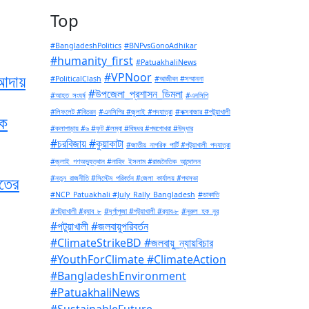
Top
#BangladeshPolitics
#BNPvsGonoAdhikar
#humanity_first
#PatuakhaliNews
 আদায়
#VPNoor
#PoliticalClash
#আজীবন #সম্মাননা
#উপজেলা_প্রশাসন_ডিমলা
#আহত_সংঘর্ষ
#এনসিপি
#লিফলেট #বিতরন
#এনসিপির #জুলাই #পদযাত্রা
#কক্সবাজার #পটুয়াখালী
কে
#কলাপাড়ায় #৬ #ফুট #লম্বা #বিষধর #পদ্মগোখরা #উদ্ধার
#চরবিজায় #কুয়াকাটা
#জাতীয়_নাগরিক_পার্টি #পটুয়াখালী_পদযাত্রা
#জুলাই_গণঅভ্যুত্থান #নাহিদ_ইসলাম #রাজনৈতিক_আন্দোলন
াতের
#নতুন_রাজনীতি #সিস্টেম_পরিবর্তন #জেলা_কার্যালয় #পথসভা
#NCP_Patuakhali #July_Rally_Bangladesh
#ডাকাতি
#পটুয়াখালী #র‍্যাব_৮
#দূর্গাপুজা #পটুয়াখালী #র‍্যাব-৮
#নুরুল_হক_নুর
#পটুয়াখালী #জলবায়ুপরিবর্তন
#ClimateStrikeBD #জলবায়ু_ন্যায়বিচার
#YouthForClimate #ClimateAction
#BangladeshEnvironment
#PatuakhaliNews