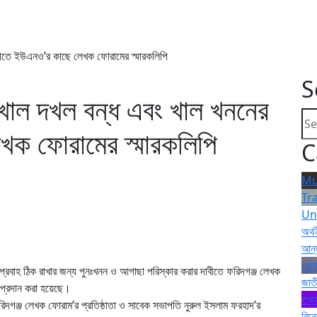
বীতে ইউএনও’র কাছে লেখক ফোরামের স্মারকলিপি
S
 খাল দখল বন্ধ এবং খাল খননের
খক ফোরামের স্মারকলিপি
C
Mu
Tr
Un
অর্থ
আন্
খেলা
প্রবাহ ঠিক রাখার জন্য পুনঃখনন ও আগাছা পরিস্কার করার দাবীতে ফরিদগঞ্জ লেখক
জাত
ি প্রদান করা হয়েছে।
তথ্য
 ফরিদগঞ্জ লেখক ফোরাম’র প্রতিষ্ঠাতা ও সাবেক সভাপতি নুরুল ইসলাম ফরহাদ’র
বিন