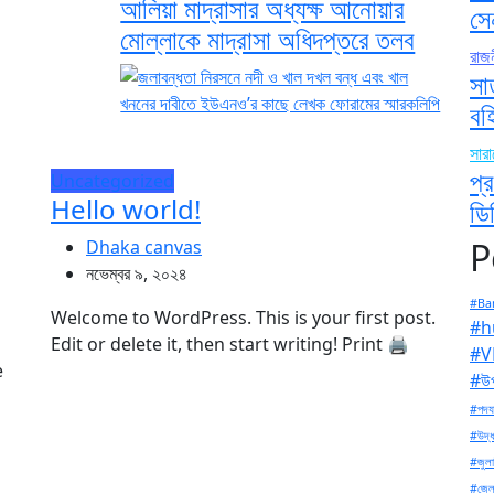
আলিয়া মাদ্রাসার অধ্যক্ষ আনোয়ার
সে
মোল্লাকে মাদ্রাসা অধিদপ্তরে তলব
রাজ
সা
বহ
সার
প্
Uncategorized
Hello world!
ডি
P
Dhaka canvas
নভেম্বর ৯, ২০২৪
#Ban
Welcome to WordPress. This is your first post.
#h
Edit or delete it, then start writing! Print 🖨
#V
e
#উপ
#পদযা
#উদ্ধ
#জুলা
#জেল