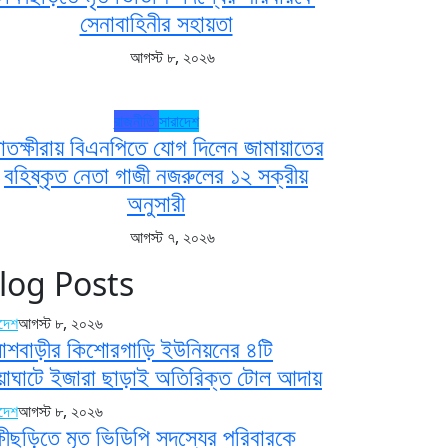
সেনাবাহিনীর সহায়তা
আগস্ট ৮, ২০২৬
রাজনীতি
সারাদেশ
াতক্ষীরায় বিএনপিতে যোগ দিলেন জামায়াতের
বহিষ্কৃত নেতা গাজী নজরুলের ১২ সক্রীয়
অনুসারী
আগস্ট ৭, ২০২৬
log Posts
াদেশ
আগস্ট ৮, ২০২৬
াশবাড়ীর কিশোরগাড়ি ইউনিয়নের ৪টি
য়াঘাটে ইজারা ছাড়াই অতিরিক্ত টোল আদায়
াদেশ
আগস্ট ৮, ২০২৬
্ষীছড়িতে মৃত ভিডিপি সদস্যের পরিবারকে