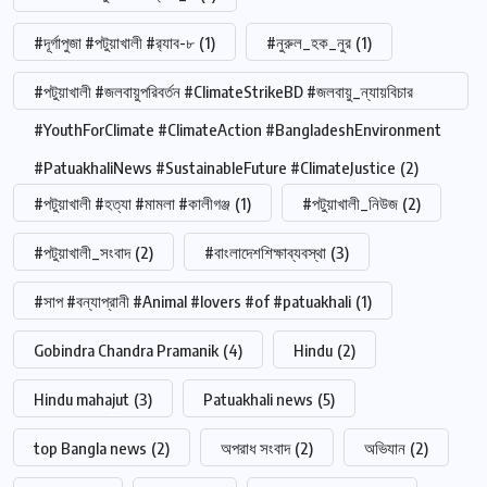
#দূর্গাপুজা #পটুয়াখালী #র‍্যাব-৮
(1)
#নুরুল_হক_নুর
(1)
#পটুয়াখালী #জলবায়ুপরিবর্তন #ClimateStrikeBD #জলবায়ু_ন্যায়বিচার
#YouthForClimate #ClimateAction #BangladeshEnvironment
#PatuakhaliNews #SustainableFuture #ClimateJustice
(2)
#পটুয়াখালী #হত্যা #মামলা #কালীগঞ্জ
(1)
#পটুয়াখালী_নিউজ
(2)
#পটুয়াখালী_সংবাদ
(2)
#বাংলাদেশশিক্ষাব্যবস্থা
(3)
#সাপ #বন্যাপ্রানী #Animal #lovers #of #patuakhali
(1)
Gobindra Chandra Pramanik
(4)
Hindu
(2)
Hindu mahajut
(3)
Patuakhali news
(5)
top Bangla news
(2)
অপরাধ সংবাদ
(2)
অভিযান
(2)