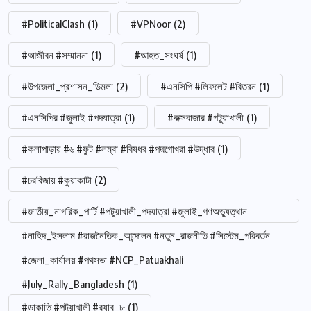
#PoliticalClash
(1)
#VPNoor
(2)
#আজীবন #সম্মাননা
(1)
#আহত_সংঘর্ষ
(1)
#উপজেলা_প্রশাসন_ডিমলা
(2)
#এনসিপি #লিফলেট #বিতরন
(1)
#এনসিপির #জুলাই #পদযাত্রা
(1)
#কক্সবাজার #পটুয়াখালী
(1)
#কলাপাড়ায় #৬ #ফুট #লম্বা #বিষধর #পদ্মগোখরা #উদ্ধার
(1)
#চরবিজায় #কুয়াকাটা
(2)
#জাতীয়_নাগরিক_পার্টি #পটুয়াখালী_পদযাত্রা #জুলাই_গণঅভ্যুত্থান
#নাহিদ_ইসলাম #রাজনৈতিক_আন্দোলন #নতুন_রাজনীতি #সিস্টেম_পরিবর্তন
#জেলা_কার্যালয় #পথসভা #NCP_Patuakhali
#July_Rally_Bangladesh
(1)
#ডাকাতি #পটুয়াখালী #র‍্যাব_৮
(1)