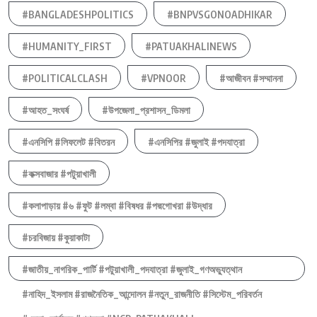
#BANGLADESHPOLITICS
#BNPVSGONOADHIKAR
#HUMANITY_FIRST
#PATUAKHALINEWS
#POLITICALCLASH
#VPNOOR
#আজীবন #সম্মাননা
#আহত_সংঘর্ষ
#উপজেলা_প্রশাসন_ডিমলা
#এনসিপি #লিফলেট #বিতরন
#এনসিপির #জুলাই #পদযাত্রা
#কক্সবাজার #পটুয়াখালী
#কলাপাড়ায় #৬ #ফুট #লম্বা #বিষধর #পদ্মগোখরা #উদ্ধার
#চরবিজায় #কুয়াকাটা
#জাতীয়_নাগরিক_পার্টি #পটুয়াখালী_পদযাত্রা #জুলাই_গণঅভ্যুত্থান
#নাহিদ_ইসলাম #রাজনৈতিক_আন্দোলন #নতুন_রাজনীতি #সিস্টেম_পরিবর্তন