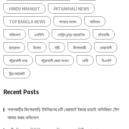
HINDU MAHAJUT
PATUAKHALI NEWS
TOP BANGLA NEWS
অপরাধ সংবাদ
অভিযান
অভিযোগ
এনসিপি
গোবিন্দ চন্দ্র প্রামাণিক
চাঁদাবাজি
ছাত্রদল
ডিমলা
নারী
নীলফামারী
নোয়াখালী
পটুয়াখালী খবর
পটুয়াখালী জেলা সংবাদ
ফেনী
বিএনপি
হিন্দু মহাজোট
Recent Posts
পলাশবাড়ীর কিশোরগাড়ি ইউনিয়নের ৪টি খেয়াঘাটে ইজারা ছাড়াই অতিরিক্ত টোল
আদায় করার অভিযোগ