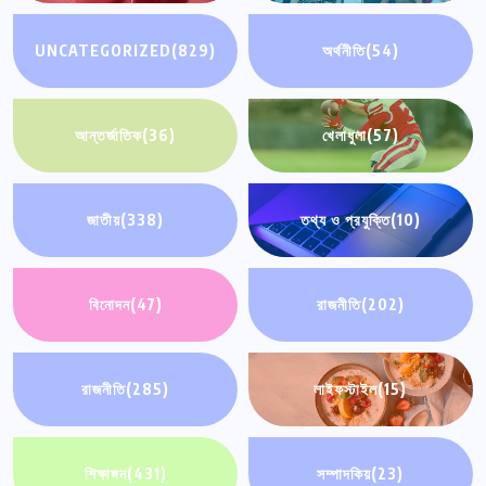
UNCATEGORIZED
(829)
অর্থনীতি
(54)
আন্তর্জাতিক
(36)
খেলাধুলা
(57)
জাতীয়
(338)
তথ্য ও প্রযুক্তি
(10)
বিনোদন
(47)
রাজনীতি
(202)
রাজনীতি
(285)
লাইফস্টাইল
(15)
শিক্ষাঙ্গন
(431)
সম্পাদকিয়
(23)