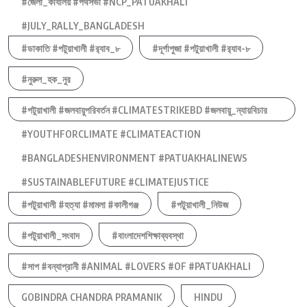
#জেলা_কার্যালয় #পথসভা #NCP_PATUAKHALI
#JULY_RALLY_BANGLADESH
#ডাকাতি #পটুয়াখালী #র‍্যাব_৮
#দূর্গাপুজা #পটুয়াখালী #র‍্যাব-৮
#নুরুল_হক_নুর
#পটুয়াখালী #জলবায়ুপরিবর্তন #CLIMATESTRIKEBD #জলবায়ু_ন্যায়বিচার
#YOUTHFORCLIMATE #CLIMATEACTION
#BANGLADESHENVIRONMENT #PATUAKHALINEWS
#SUSTAINABLEFUTURE #CLIMATEJUSTICE
#পটুয়াখালী #হত্যা #মামলা #কালীগঞ্জ
#পটুয়াখালী_নিউজ
#পটুয়াখালী_সংবাদ
#বাংলাদেশশিক্ষাব্যবস্থা
#সাপ #বন্যাপ্রানী #ANIMAL #LOVERS #OF #PATUAKHALI
GOBINDRA CHANDRA PRAMANIK
HINDU