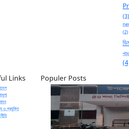
P
(3
ne
(2)
ডি
পটুয়
(4
ul Links
Populer Posts
রাদেশ
াধুলা
নোদন
য ও প্রযুক্তি
জনীতি