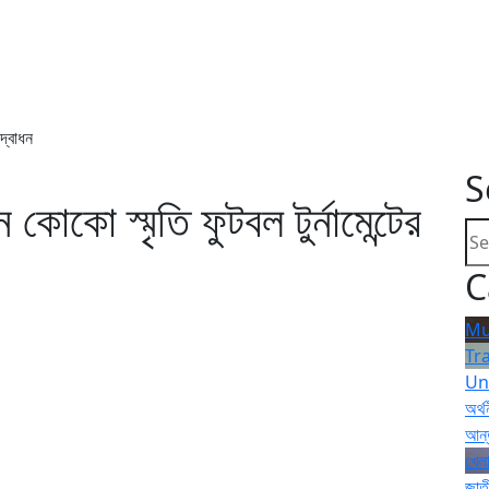
দ্বোধন
S
কো স্মৃতি ফুটবল টুর্নামেন্টের
C
Mu
Tr
Un
অর্থ
আন্
খেলা
জাত