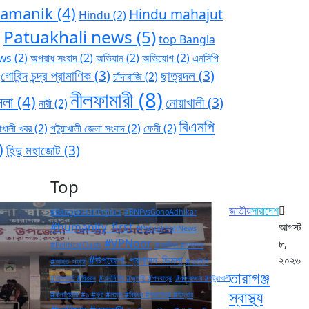
ramanik
(4)
Hindu mahajut
Hindu
(2)
Patuakhali news
(5)
)
top Bangla
ws
(2)
অপরাধ সংবাদ
(2)
অভিযান
(2)
অভিযোগ
(2)
এনসিপি
গোবিন্দ চন্দ্র প্রামাণিক
(3)
ছাত্রদল
(3)
চাঁদাবাজি
(2)
নীলফামারী
(8)
মলা
(4)
নোয়াখালী
(3)
নারী
(2)
বিএনপি
াখালী খবর
(2)
পটুয়াখালী জেলা সংবাদ
(2)
ফেনী
(2)
)
হিন্দু মহাজোট
(3)
Top
জাতীয়
সারাদেশ
#BangladeshPolitics
#BNPvsGonoAdhikar
#humanity_first
আগস্ট
#PatuakhaliNews
#VPNoor
৮,
#PoliticalClash
#আজীবন #সম্মাননা
#উপজেলা_প্রশাসন_ডিমলা
২০২৬
#আহত_সংঘর্ষ
#এনসিপি
তারাগঞ্জ
#লিফলেট #বিতরন
#এনসিপির #জুলাই #পদযাত্রা
#কক্সবাজার #পটুয়াখালী
স্বাস্থ্য
#কলাপাড়ায় #৬ #ফুট #লম্বা #বিষধর #পদ্মগোখরা #উদ্ধার