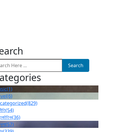
earch
Search
ategories
sic
(1)
avel
(6)
categorized
(829)
নীতি
(54)
তর্জাতিক
(36)
ধুলা
(57)
ীয়
(339)