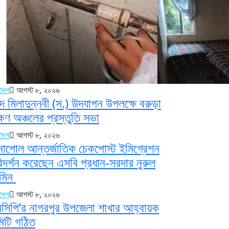
াদেশ
আগস্ট ৮, ২০২৬
ে মিলাদুন্নবী (স.) উদযাপন উপলক্ষে বরুড়া
্ষিণ অঞ্চলের প্রস্তুতি সভা
াদেশ
আগস্ট ৮, ২০২৬
নাপোল আন্তর্জাতিক চেকপোস্ট ইমিগ্রেশন
িদর্শন করেছেন এসবি প্রধান-সরদার নুরুল
মিন
াদেশ
আগস্ট ৮, ২০২৬
সিপি’র নাগরপুর উপজেলা শাখার আহ্বায়ক
িটি গঠিত