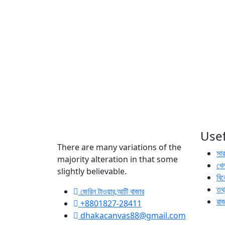
Usef
There are many variations of the
সা
majority alteration in that some
খেল
slightly believable.
বি
তথ্
জেরিন টাওয়ার,আটি বাজার
রা
+8801827-28411
dhakacanvas88@gmail.com