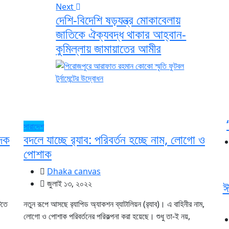
Next
দেশি-বিদেশি ষড়যন্ত্র মোকাবেলায়
জাতিকে ঐক্যবদ্ধ থাকার আহ্বান-
কুমিল্লায় জামায়াতের আমীর
সারাদেশ
াদক
বদলে যাচ্ছে র‌্যাব: পরিবর্তন হচ্ছে নাম, লোগো ও
পোশাক
Dhaka canvas
জুলাই ১৩, ২০২২
ঈ
িতে
নতুন রূপে আসছে র‌্যাপিড অ্যাকশন ব্যাটালিয়ন (র‌্যাব)। এ বাহিনীর নাম,
লোগো ও পোশাক পরিবর্তনের পরিকল্পনা করা হয়েছে। শুধু তা-ই নয়,