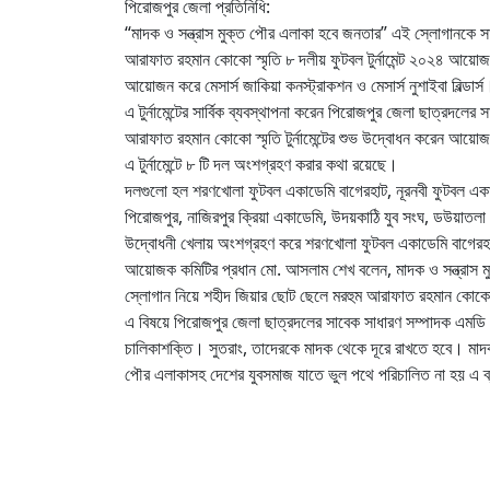
পিরোজপুর জেলা প্রতিনিধি:
“মাদক ও সন্ত্রাস মুক্ত পৌর এলাকা হবে জনতার” এই স্লোগানকে স
আরাফাত রহমান কোকো স্মৃতি ৮ দলীয় ফুটবল টুর্নামেন্ট ২০২৪ আয়োজন 
আয়োজন করে মেসার্স জাকিয়া কনস্ট্রাকশন ও মেসার্স নুশাইবা বিল্ডার্স
এ টুর্নামেন্টের সার্বিক ব্যবস্থাপনা করেন পিরোজপুর জেলা ছাত্রদল
আরাফাত রহমান কোকো স্মৃতি টুর্নামেন্টের শুভ উদ্বোধন করেন আয়ো
এ টুর্নামেন্টে ৮ টি দল অংশগ্রহণ করার কথা রয়েছে।
দলগুলো হল শরণখোলা ফুটবল একাডেমি বাগেরহাট, নূরনবী ফুটবল একাডেম
পিরোজপুর, নাজিরপুর ক্রিয়া একাডেমি, উদয়কাঠি যুব সংঘ, ডউয়াতল
উদ্বোধনী খেলায় অংশগ্রহণ করে শরণখোলা ফুটবল একাডেমি বাগেরহ
আয়োজক কমিটির প্রধান মো. আসলাম শেখ বলেন, মাদক ও সন্ত্রাস ম
স্লোগান নিয়ে শহীদ জিয়ার ছোট ছেলে মরহুম আরাফাত রহমান কোকো স
এ বিষয়ে পিরোজপুর জেলা ছাত্রদলের সাবেক সাধারণ সম্পাদক এমডি 
চালিকাশক্তি। সুতরাং, তাদেরকে মাদক থেকে দূরে রাখতে হবে। ম
পৌর এলাকাসহ দেশের যুবসমাজ যাতে ভুল পথে পরিচালিত না হয় এ ব