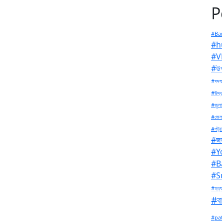
P
#Ban
#h
#V
#উপ
#পদযা
#উদ্ধ
#জুলা
#জেল
#পটুয়
#জল
#Y
#B
#S
#হত্য
#বা
#pa