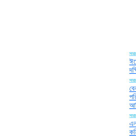
সার
ঈদ
দক
সার
বে
পর
আ
সার
এন
কম