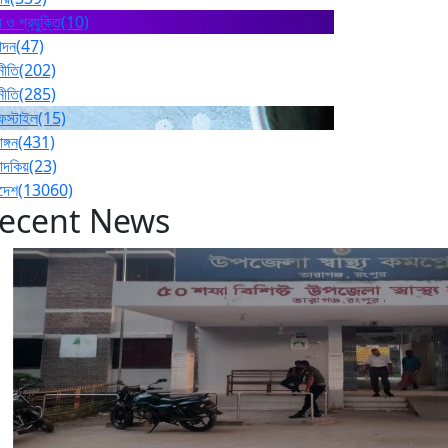
 ও প্রযুক্তি
(10)
োদন
(47)
নীতি
(202)
নীতি
(285)
ফস্টাইল
(15)
াঙ্গন
(431)
পাদকিয়
(23)
াদেশ
(13060)
ecent News