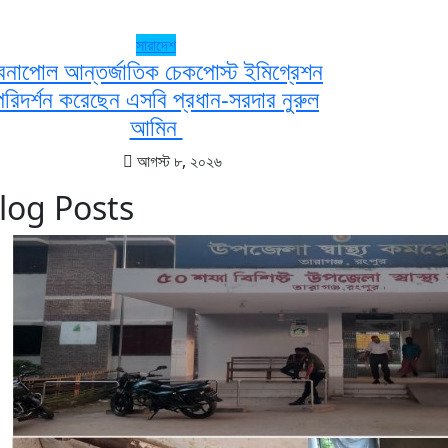
সারাদেশ
েনাপোল আন্তর্জাতিক চেকপোস্ট ইমিগ্রেশন
পরিদর্শন করেছেন এসবি প্রধান-সরদার নুরুল
আমিন
আগস্ট ৮, ২০২৬
log Posts