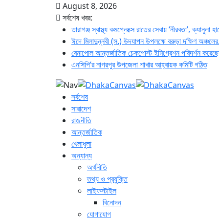
August 8, 2026
সর্বশেষ খবর:
তারাগঞ্জ স্বাস্থ্য কমপ্লেক্সে রাতের সেবায় ‘নীরবতা’, ক্যানুলা হা
ঈদে মিলাদুন্নবী (স.) উদযাপন উপলক্ষে বরুড়া দক্ষিণ অঞ্চলের.
বেনাপোল আন্তর্জাতিক চেকপোস্ট ইমিগ্রেশন পরিদর্শন করেছে
এনসিপি’র নাগরপুর উপজেলা শাখার আহ্বায়ক কমিটি গঠিত
সর্বশেষ
সারাদেশ
রাজনীতি
আন্তর্জাতিক
খেলাধুলা
অন্যান্য
অর্থনীতি
তথ্য ও প্রযুক্তি
লাইফস্টাইল
বিনোদন
যোগাযোগ