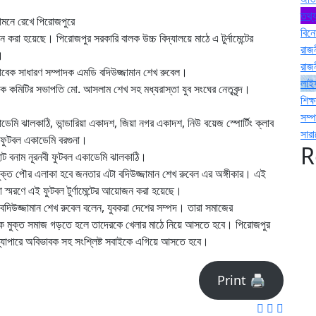
তথ্য
ামনে রেখে পিরোজপুরে
বিন
করা হয়েছে। পিরোজপুর সরকারি বালক উচ্চ বিদ্যালয়ে মাঠে এ টুর্নামেন্টের
রাজ
।
রাজ
ের সাবেক সাধারণ সম্পাদক এমডি বদিউজ্জামান শেখ রুবেল।
লাই
জক কমিটির সভাপতি মো. আসলাম শেখ সহ মধ্যরাস্তা যুব সংঘের নেতৃবৃন্দ।
শিক্ষ
সম্
ি ঝালকাঠি, ভান্ডারিয়া একাদশ, জিয়া নগর একাদশ, নিউ বয়েজ স্পোর্টিং ক্লাব
সার
া ফুটবল একাডেমি বরগুনা।
R
াট বনাম নূরনবী ফুটবল একাডেমি ঝালকাঠি।
ুক্ত পৌর এলাকা হবে জনতার এটা বদিউজ্জামান শেখ রুবেল এর অঙ্গীকার। এই
্মরণে এই ফুটবল টুর্ণামেন্টের আয়োজন করা হয়েছে।
বদিউজ্জামান শেখ রুবেল বলেন, যুবকরা দেশের সম্পদ। তারা সমাজের
াদক মুক্ত সমাজ গড়তে হলে তাদেরকে খেলার মাঠে নিয়ে আসতে হবে। পিরোজপুর
্যাপারে অবিভাবক সহ সংশ্লিষ্ট সবাইকে এগিয়ে আসতে হবে।
Print 🖨