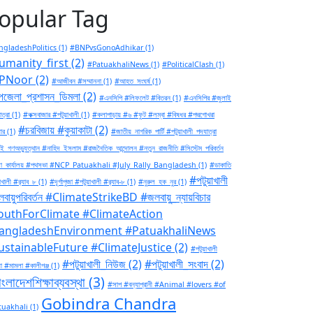
opular Tag
gladeshPolitics
(1)
#BNPvsGonoAdhikar
(1)
umanity_first
(2)
#PatuakhaliNews
(1)
#PoliticalClash
(1)
PNoor
(2)
#আজীবন #সম্মাননা
(1)
#আহত_সংঘর্ষ
(1)
জেলা_প্রশাসন_ডিমলা
(2)
#এনসিপি #লিফলেট #বিতরন
(1)
#এনসিপির #জুলাই
ত্রা
(1)
#কক্সবাজার #পটুয়াখালী
(1)
#কলাপাড়ায় #৬ #ফুট #লম্বা #বিষধর #পদ্মগোখরা
#চরবিজায় #কুয়াকাটা
(2)
ার
(1)
#জাতীয়_নাগরিক_পার্টি #পটুয়াখালী_পদযাত্রা
ই_গণঅভ্যুত্থান #নাহিদ_ইসলাম #রাজনৈতিক_আন্দোলন #নতুন_রাজনীতি #সিস্টেম_পরিবর্তন
া_কার্যালয় #পথসভা #NCP_Patuakhali #July_Rally_Bangladesh
(1)
#ডাকাতি
#পটুয়াখালী
াখালী #র‍্যাব_৮
(1)
#দূর্গাপুজা #পটুয়াখালী #র‍্যাব-৮
(1)
#নুরুল_হক_নুর
(1)
বায়ুপরিবর্তন #ClimateStrikeBD #জলবায়ু_ন্যায়বিচার
outhForClimate #ClimateAction
angladeshEnvironment #PatuakhaliNews
ustainableFuture #ClimateJustice
(2)
#পটুয়াখালী
#পটুয়াখালী_নিউজ
(2)
#পটুয়াখালী_সংবাদ
(2)
া #মামলা #কালীগঞ্জ
(1)
ংলাদেশশিক্ষাব্যবস্থা
(3)
#সাপ #বন্যাপ্রানী #Animal #lovers #of
Gobindra Chandra
tuakhali
(1)