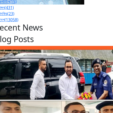
ফস্টাইল
(15)
াঙ্গন
(431)
পাদকিয়
(23)
াদেশ
(13058)
ecent News
log Posts