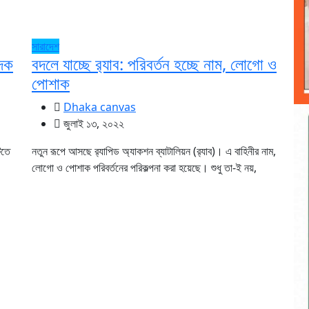
সারাদেশ
াদক
বদলে যাচ্ছে র‌্যাব: পরিবর্তন হচ্ছে নাম, লোগো ও
পোশাক
Dhaka canvas
জুলাই ১৩, ২০২২
িতে
নতুন রূপে আসছে র‌্যাপিড অ্যাকশন ব্যাটালিয়ন (র‌্যাব)। এ বাহিনীর নাম,
লোগো ও পোশাক পরিবর্তনের পরিকল্পনা করা হয়েছে। শুধু তা-ই নয়,