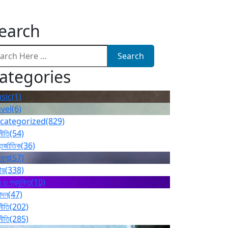
earch
Search
ategories
sic
(1)
avel
(6)
categorized
(829)
নীতি
(54)
তর্জাতিক
(36)
ধুলা
(57)
ীয়
(338)
 ও প্রযুক্তি
(10)
োদন
(47)
নীতি
(202)
নীতি
(285)