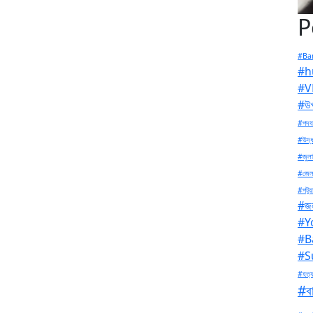
P
#Ban
#h
#V
#উপ
#পদযা
#উদ্ধ
#জুলা
#জেল
#পটুয়
#জল
#Y
#B
#S
#হত্য
#বা