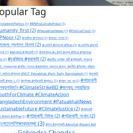
opular Tag
gladeshPolitics
(1)
#BNPvsGonoAdhikar
(1)
umanity_first
(2)
#PatuakhaliNews
(1)
#PoliticalClash
(1)
PNoor
(2)
#আজীবন #সম্মাননা
(1)
#আহত_সংঘর্ষ
(1)
জেলা_প্রশাসন_ডিমলা
(2)
#এনসিপি #লিফলেট #বিতরন
(1)
#এনসিপির #জুলাই
ত্রা
(1)
#কক্সবাজার #পটুয়াখালী
(1)
#কলাপাড়ায় #৬ #ফুট #লম্বা #বিষধর #পদ্মগোখরা
#চরবিজায় #কুয়াকাটা
(2)
ার
(1)
#জাতীয়_নাগরিক_পার্টি #পটুয়াখালী_পদযাত্রা
ই_গণঅভ্যুত্থান #নাহিদ_ইসলাম #রাজনৈতিক_আন্দোলন #নতুন_রাজনীতি #সিস্টেম_পরিবর্তন
া_কার্যালয় #পথসভা #NCP_Patuakhali #July_Rally_Bangladesh
(1)
#ডাকাতি
#পটুয়াখালী
াখালী #র‍্যাব_৮
(1)
#দূর্গাপুজা #পটুয়াখালী #র‍্যাব-৮
(1)
#নুরুল_হক_নুর
(1)
বায়ুপরিবর্তন #ClimateStrikeBD #জলবায়ু_ন্যায়বিচার
outhForClimate #ClimateAction
angladeshEnvironment #PatuakhaliNews
ustainableFuture #ClimateJustice
(2)
#পটুয়াখালী
#পটুয়াখালী_নিউজ
(2)
#পটুয়াখালী_সংবাদ
(2)
া #মামলা #কালীগঞ্জ
(1)
ংলাদেশশিক্ষাব্যবস্থা
(3)
#সাপ #বন্যাপ্রানী #Animal #lovers #of
Gobindra Chandra