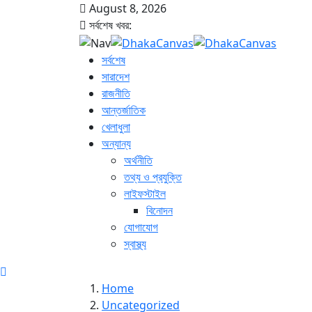
August 8, 2026
সর্বশেষ খবর:
সর্বশেষ
সারাদেশ
রাজনীতি
আন্তর্জাতিক
খেলাধুলা
অন্যান্য
অর্থনীতি
তথ্য ও প্রযুক্তি
লাইফস্টাইল
বিনোদন
যোগাযোগ
স্বাস্থ্য
Home
Uncategorized