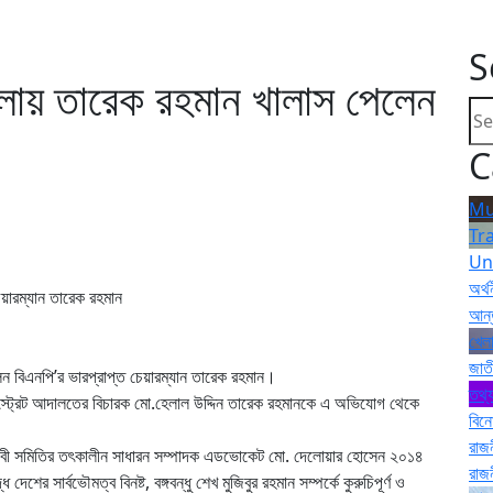
S
ামলায় তারেক রহমান খালাস পেলেন
C
Mu
Tr
Un
অর্থ
েয়ারম্যান তারেক রহমান
আন্
খেলা
জাত
েন বিএনপি’র ভারপ্রাপ্ত চেয়ারম্যান তারেক রহমান।
তথ্য
জিস্ট্রেট আদালতের বিচারক মো.হেলাল উদ্দিন তারেক রহমানকে এ অভিযোগ থেকে
বিন
রাজ
ীবী সমিতির তৎকালীন সাধারন সম্পাদক এডভোকেট মো. দেলোয়ার হোসেন ২০১৪
রাজ
শের সার্বভৌমত্ব বিনষ্ট, বঙ্গবন্ধু শেখ মুজিবুর রহমান সম্পর্কে কুরুচিপূর্ণ ও