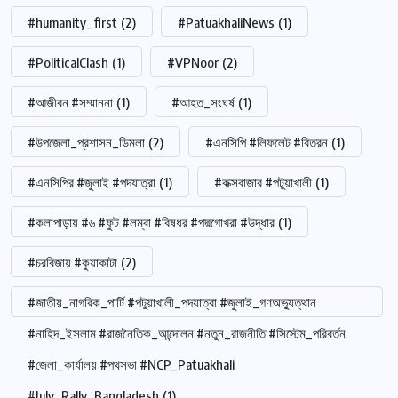
#humanity_first
(2)
#PatuakhaliNews
(1)
#PoliticalClash
(1)
#VPNoor
(2)
#আজীবন #সম্মাননা
(1)
#আহত_সংঘর্ষ
(1)
#উপজেলা_প্রশাসন_ডিমলা
(2)
#এনসিপি #লিফলেট #বিতরন
(1)
#এনসিপির #জুলাই #পদযাত্রা
(1)
#কক্সবাজার #পটুয়াখালী
(1)
#কলাপাড়ায় #৬ #ফুট #লম্বা #বিষধর #পদ্মগোখরা #উদ্ধার
(1)
#চরবিজায় #কুয়াকাটা
(2)
#জাতীয়_নাগরিক_পার্টি #পটুয়াখালী_পদযাত্রা #জুলাই_গণঅভ্যুত্থান
#নাহিদ_ইসলাম #রাজনৈতিক_আন্দোলন #নতুন_রাজনীতি #সিস্টেম_পরিবর্তন
#জেলা_কার্যালয় #পথসভা #NCP_Patuakhali
#July_Rally_Bangladesh
(1)