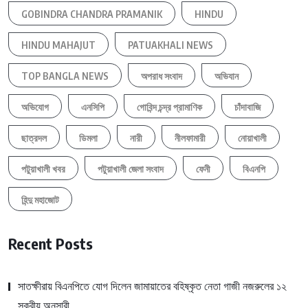
GOBINDRA CHANDRA PRAMANIK
HINDU
HINDU MAHAJUT
PATUAKHALI NEWS
TOP BANGLA NEWS
অপরাধ সংবাদ
অভিযান
অভিযোগ
এনসিপি
গোবিন্দ চন্দ্র প্রামাণিক
চাঁদাবাজি
ছাত্রদল
ডিমলা
নারী
নীলফামারী
নোয়াখালী
পটুয়াখালী খবর
পটুয়াখালী জেলা সংবাদ
ফেনী
বিএনপি
হিন্দু মহাজোট
Recent Posts
সাতক্ষীরায় বিএনপিতে যোগ দিলেন জামায়াতের বহিষ্কৃত নেতা গাজী নজরুলের ১২
সক্রীয় অনুসারী