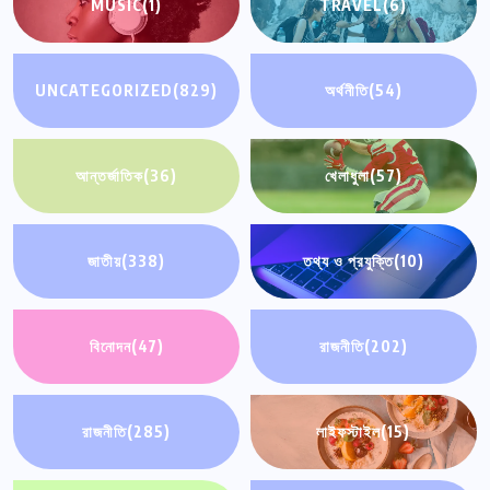
MUSIC
(1)
TRAVEL
(6)
UNCATEGORIZED
(829)
অর্থনীতি
(54)
আন্তর্জাতিক
(36)
খেলাধুলা
(57)
জাতীয়
(338)
তথ্য ও প্রযুক্তি
(10)
বিনোদন
(47)
রাজনীতি
(202)
রাজনীতি
(285)
লাইফস্টাইল
(15)