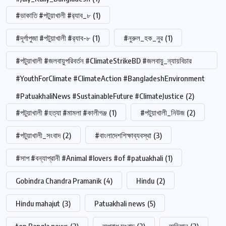
#ডাকাতি #পটুয়াখালী #র‍্যাব_৮
(1)
#দূর্গাপুজা #পটুয়াখালী #র‍্যাব-৮
(1)
#নুরুল_হক_নুর
(1)
#পটুয়াখালী #জলবায়ুপরিবর্তন #ClimateStrikeBD #জলবায়ু_ন্যায়বিচার
#YouthForClimate #ClimateAction #BangladeshEnvironment
#PatuakhaliNews #SustainableFuture #ClimateJustice
(2)
#পটুয়াখালী #হত্যা #মামলা #কালীগঞ্জ
(1)
#পটুয়াখালী_নিউজ
(2)
#পটুয়াখালী_সংবাদ
(2)
#বাংলাদেশশিক্ষাব্যবস্থা
(3)
#সাপ #বন্যাপ্রানী #Animal #lovers #of #patuakhali
(1)
Gobindra Chandra Pramanik
(4)
Hindu
(2)
Hindu mahajut
(3)
Patuakhali news
(5)
top Bangla news
(2)
অপরাধ সংবাদ
(2)
অভিযান
(2)