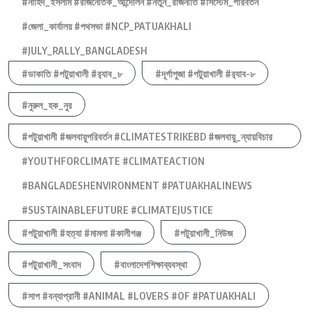
#নাহিদ_ইসলাম #রাজনৈতিক_আন্দোলন #নতুন_রাজনীতি #সিস্টেম_পরিবর্তন
#জেলা_কার্যালয় #পথসভা #NCP_PATUAKHALI
#JULY_RALLY_BANGLADESH
#ডাকাতি #পটুয়াখালী #র‍্যাব_৮
#দূর্গাপুজা #পটুয়াখালী #র‍্যাব-৮
#নুরুল_হক_নুর
#পটুয়াখালী #জলবায়ুপরিবর্তন #CLIMATESTRIKEBD #জলবায়ু_ন্যায়বিচার
#YOUTHFORCLIMATE #CLIMATEACTION
#BANGLADESHENVIRONMENT #PATUAKHALINEWS
#SUSTAINABLEFUTURE #CLIMATEJUSTICE
#পটুয়াখালী #হত্যা #মামলা #কালীগঞ্জ
#পটুয়াখালী_নিউজ
#পটুয়াখালী_সংবাদ
#বাংলাদেশশিক্ষাব্যবস্থা
#সাপ #বন্যাপ্রানী #ANIMAL #LOVERS #OF #PATUAKHALI