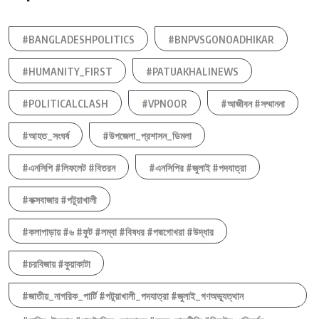
#BANGLADESHPOLITICS
#BNPVSGONOADHIKAR
#HUMANITY_FIRST
#PATUAKHALINEWS
#POLITICALCLASH
#VPNOOR
#আজীবন #সম্মাননা
#আহত_সংঘর্ষ
#উপজেলা_প্রশাসন_ডিমলা
#এনসিপি #লিফলেট #বিতরন
#এনসিপির #জুলাই #পদযাত্রা
#কক্সবাজার #পটুয়াখালী
#কলাপাড়ায় #৬ #ফুট #লম্বা #বিষধর #পদ্মগোখরা #উদ্ধার
#চরবিজায় #কুয়াকাটা
#জাতীয়_নাগরিক_পার্টি #পটুয়াখালী_পদযাত্রা #জুলাই_গণঅভ্যুত্থান