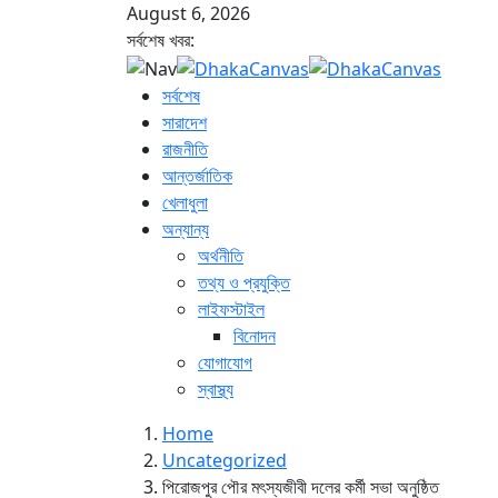
August 6, 2026
সর্বশেষ খবর:
সর্বশেষ
সারাদেশ
রাজনীতি
আন্তর্জাতিক
খেলাধুলা
অন্যান্য
অর্থনীতি
তথ্য ও প্রযুক্তি
লাইফস্টাইল
বিনোদন
যোগাযোগ
স্বাস্থ্য
Home
Uncategorized
পিরোজপুর পৌর মৎস্যজীবী দলের কর্মী সভা অনুষ্ঠিত