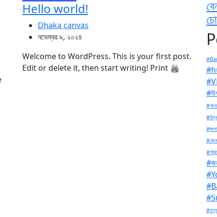
বে
Hello world!
চো
Dhaka canvas
P
নভেম্বর ৯, ২০২৪
Welcome to WordPress. This is your first post.
#Ban
Edit or delete it, then start writing! Print 🖨
#h
e
#V
#উপ
#পদযা
#উদ্ধ
#জুলা
#জেল
#পটুয়
#জল
#Y
#B
#S
#হত্য