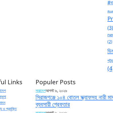
#বা
#pa
P
(3
ne
(2)
ডি
পটুয়
(4
ul Links
Populer Posts
রাদেশ
সারাদেশ
আগস্ট ৬, ২০২৬
সিরাজগঞ্জে ১০৪ বোতল স্ক্যাফসহ নারী ম
াধুলা
নোদন
ব্যবসায়ী গ্রেফতার
য ও প্রযুক্তি
সারাদেশ
আগস্ট ৬, ২০২৬