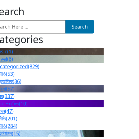
earch
Search
ategories
sic
(1)
avel
(6)
categorized
(829)
নীতি
(53)
তর্জাতিক
(36)
ধুলা
(57)
ীয়
(337)
 ও প্রযুক্তি
(10)
োদন
(47)
নীতি
(201)
নীতি
(284)
ফস্টাইল
(15)