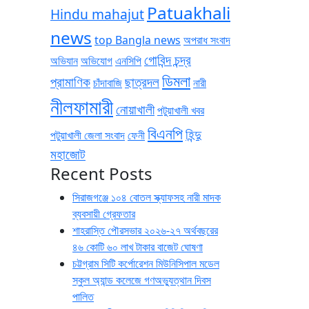
Patuakhali
Hindu mahajut
news
top Bangla news
অপরাধ সংবাদ
গোবিন্দ চন্দ্র
অভিযান
অভিযোগ
এনসিপি
ডিমলা
প্রামাণিক
ছাত্রদল
চাঁদাবাজি
নারী
নীলফামারী
নোয়াখালী
পটুয়াখালী খবর
বিএনপি
হিন্দু
পটুয়াখালী জেলা সংবাদ
ফেনী
মহাজোট
Recent Posts
সিরাজগঞ্জে ১০৪ বোতল স্ক্যাফসহ নারী মাদক
ব্যবসায়ী গ্রেফতার
শাহরাস্তি পৌরসভার ২০২৬-২৭ অর্থবছরের
৪৬ কোটি ৬০ লাখ টাকার বাজেট ঘোষণা
চট্টগ্রাম সিটি কর্পোরেশন মিউনিসিপাল মডেল
স্কুল অ্যান্ড কলেজে গণঅভ্যুত্থান দিবস
পালিত