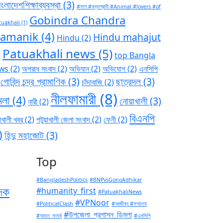
ংলাদেশশিক্ষাব্যবস্থা
(3)
#সাপ #বন্যাপ্রানী #Animal #lovers #of
Gobindra Chandra
tuakhali
(1)
ramanik
(4)
Hindu mahajut
Hindu
(2)
Patuakhali news
(5)
)
top Bangla
ws
(2)
অপরাধ সংবাদ
(2)
অভিযান
(2)
অভিযোগ
(2)
এনসিপি
গোবিন্দ চন্দ্র প্রামাণিক
(3)
ছাত্রদল
(3)
চাঁদাবাজি
(2)
নীলফামারী
(8)
মলা
(4)
নোয়াখালী
(3)
নারী
(2)
বিএনপি
াখালী খবর
(2)
পটুয়াখালী জেলা সংবাদ
(2)
ফেনী
(2)
)
হিন্দু মহাজোট
(3)
Top
#BangladeshPolitics
#BNPvsGonoAdhikar
াদক
#humanity_first
#PatuakhaliNews
#VPNoor
#PoliticalClash
#আজীবন #সম্মাননা
#উপজেলা_প্রশাসন_ডিমলা
#আহত_সংঘর্ষ
#এনসিপি