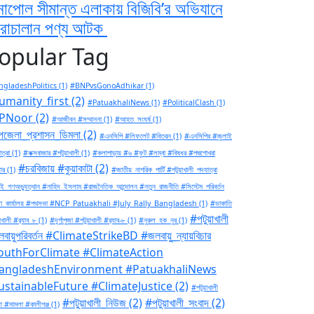
নাপোল সীমান্ত এলাকায় বিজিবি’র অভিযানে
রাচালান পণ্য আটক
opular Tag
gladeshPolitics
(1)
#BNPvsGonoAdhikar
(1)
umanity_first
(2)
#PatuakhaliNews
(1)
#PoliticalClash
(1)
PNoor
(2)
#আজীবন #সম্মাননা
(1)
#আহত_সংঘর্ষ
(1)
জেলা_প্রশাসন_ডিমলা
(2)
#এনসিপি #লিফলেট #বিতরন
(1)
#এনসিপির #জুলাই
ত্রা
(1)
#কক্সবাজার #পটুয়াখালী
(1)
#কলাপাড়ায় #৬ #ফুট #লম্বা #বিষধর #পদ্মগোখরা
#চরবিজায় #কুয়াকাটা
(2)
ার
(1)
#জাতীয়_নাগরিক_পার্টি #পটুয়াখালী_পদযাত্রা
ই_গণঅভ্যুত্থান #নাহিদ_ইসলাম #রাজনৈতিক_আন্দোলন #নতুন_রাজনীতি #সিস্টেম_পরিবর্তন
া_কার্যালয় #পথসভা #NCP_Patuakhali #July_Rally_Bangladesh
(1)
#ডাকাতি
#পটুয়াখালী
াখালী #র‍্যাব_৮
(1)
#দূর্গাপুজা #পটুয়াখালী #র‍্যাব-৮
(1)
#নুরুল_হক_নুর
(1)
বায়ুপরিবর্তন #ClimateStrikeBD #জলবায়ু_ন্যায়বিচার
outhForClimate #ClimateAction
angladeshEnvironment #PatuakhaliNews
ustainableFuture #ClimateJustice
(2)
#পটুয়াখালী
#পটুয়াখালী_নিউজ
(2)
#পটুয়াখালী_সংবাদ
(2)
া #মামলা #কালীগঞ্জ
(1)