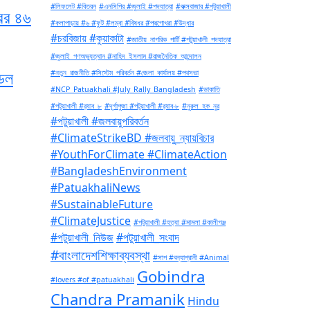
#লিফলেট #বিতরন
#এনসিপির #জুলাই #পদযাত্রা
#কক্সবাজার #পটুয়াখালী
ের ৪৬
#কলাপাড়ায় #৬ #ফুট #লম্বা #বিষধর #পদ্মগোখরা #উদ্ধার
#চরবিজায় #কুয়াকাটা
#জাতীয়_নাগরিক_পার্টি #পটুয়াখালী_পদযাত্রা
#জুলাই_গণঅভ্যুত্থান #নাহিদ_ইসলাম #রাজনৈতিক_আন্দোলন
ডেল
#নতুন_রাজনীতি #সিস্টেম_পরিবর্তন #জেলা_কার্যালয় #পথসভা
#NCP_Patuakhali #July_Rally_Bangladesh
#ডাকাতি
#পটুয়াখালী #র‍্যাব_৮
#দূর্গাপুজা #পটুয়াখালী #র‍্যাব-৮
#নুরুল_হক_নুর
#পটুয়াখালী #জলবায়ুপরিবর্তন
#ClimateStrikeBD #জলবায়ু_ন্যায়বিচার
#YouthForClimate #ClimateAction
#BangladeshEnvironment
#PatuakhaliNews
#SustainableFuture
#ClimateJustice
#পটুয়াখালী #হত্যা #মামলা #কালীগঞ্জ
#পটুয়াখালী_নিউজ
#পটুয়াখালী_সংবাদ
#বাংলাদেশশিক্ষাব্যবস্থা
#সাপ #বন্যাপ্রানী #Animal
Gobindra
#lovers #of #patuakhali
Chandra Pramanik
Hindu