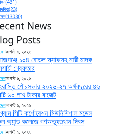
াঙ্গন
(431)
পাদকিয়
(23)
াদেশ
(13030)
ecent News
log Posts
াদেশ
আগস্ট ৬, ২০২৬
রাজগঞ্জে ১০৪ বোতল স্ক্যাফসহ নারী মাদক
যবসায়ী গ্রেফতার
াদেশ
আগস্ট ৬, ২০২৬
হরাস্তি পৌরসভার ২০২৬-২৭ অর্থবছরের ৪৬
টি ৬০ লাখ টাকার বাজেট
াদেশ
আগস্ট ৬, ২০২৬
্টগ্রাম সিটি কর্পোরেশন মিউনিসিপাল মডেল
কুল অ্যান্ড কলেজে গণঅভ্যুত্থান দিবস
াদেশ
আগস্ট ৬, ২০২৬