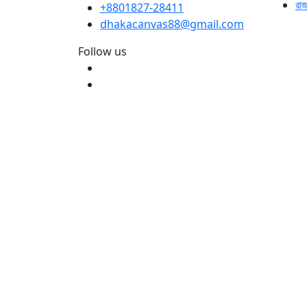
রা
+8801827-28411
dhakacanvas88@gmail.com
Follow us