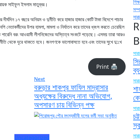
শিক্ষ
বায়ক সাইফুল ইসলাম মাতুব্বর।
সম্
সার
র দীর্ঘদিন ১৭ বছরে অনিয়ম ও দুর্নীতি করে হাজার হাজার কোটি টাকা বিদেশে পাচার
R
পি নেতাকর্মীদের উপর হামলা, মামলা ও নির্যাতন করে তাদের ধ্বংস করতে চেয়েছিল
রতে পারেনি বরং আওয়ামী লীগনিজেদের অস্তিত্ব সংকটে পড়েছে। এসময় তারা আরও
B
র্নীতি থেকে দূরে থাকতে হবে। জনগণকে ভালোবাসতে হবে এবং তাদের সুখে দু:খে
সার
সি
Print 🖨
ব্
Next
সার
বরুড়ার শাকপুর ফাযিল মাদ্রাসার
শা
অধ্যক্ষের বিরুদ্ধে নানা অভিযোগ,
কো
অপসারণ চায় বিভিন্ন পক্ষ
সার
চট
স্
সার
Uncategorized