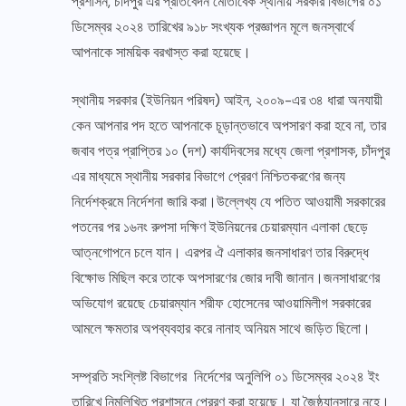
প্রশাসন, চাঁদপুর এর প্রতিবেদন মোতাবেক স্থানীয় সরকার বিভাগের ০১
ডিসেম্বর ২০২৪ তারিখের ৯১৮ সংখ্যক প্রজ্ঞাপন মূলে জনস্বার্থে
আপনাকে সাময়িক বরখাস্ত করা হয়েছে।
স্থানীয় সরকার (ইউনিয়ন পরিষদ) আইন, ২০০৯-এর ৩৪ ধারা অনযায়ী
কেন আপনার পদ হতে আপনাকে চূড়ান্তভাবে অপসারণ করা হবে না, তার
জবাব পত্র প্রাপ্তির ১০ (দশ) কার্যদিবসের মধ্যে জেলা প্রশাসক, চাঁদপুর
এর মাধ্যমে স্থানীয় সরকার বিভাগে প্রেরণ নিশ্চিতকরণের জন্য
নির্দেশক্রমে নির্দেশনা জারি করা।উল্লেখ্য যে পতিত আওয়ামী সরকারের
পতনের পর ১৬নং রুপসা দক্ষিণ ইউনিয়নের চেয়ারম্যান এলাকা ছেড়ে
আত্নগোপনে চলে যান। এরপর ঐ এলাকার জনসাধারণ তার বিরুদ্ধে
বিক্ষোভ মিছিল করে তাকে অপসারণের জোর দাবী জানান।জনসাধারণের
অভিযোগ রয়েছে চেয়ারম্যান শরীফ হোসেনের আওয়ামিলীগ সরকারের
আমলে ক্ষমতার অপব্যবহার করে নানাহ অনিয়ম সাথে জড়িত ছিলো।
সম্প্রতি সংশ্লিষ্ট বিভাগের নির্দেশের অনুলিপি ০১ ডিসেম্বর ২০২৪ ইং
তারিখে নিন্মলিখিত প্রশাসনে প্রেরণ করা হয়েছে। যা জৈষ্ঠ্যানুসারে নহে।