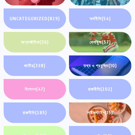
UNCATEGORIZED
(829)
অর্থনীতি
(54)
আন্তর্জাতিক
(36)
খেলাধুলা
(57)
জাতীয়
(338)
তথ্য ও প্রযুক্তি
(10)
বিনোদন
(47)
রাজনীতি
(202)
রাজনীতি
(285)
লাইফস্টাইল
(15)