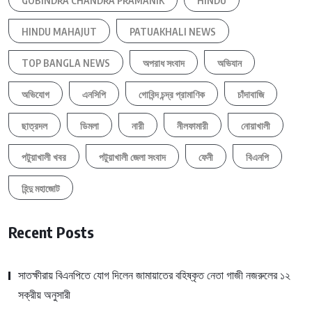
GOBINDRA CHANDRA PRAMANIK
HINDU
HINDU MAHAJUT
PATUAKHALI NEWS
TOP BANGLA NEWS
অপরাধ সংবাদ
অভিযান
অভিযোগ
এনসিপি
গোবিন্দ চন্দ্র প্রামাণিক
চাঁদাবাজি
ছাত্রদল
ডিমলা
নারী
নীলফামারী
নোয়াখালী
পটুয়াখালী খবর
পটুয়াখালী জেলা সংবাদ
ফেনী
বিএনপি
হিন্দু মহাজোট
Recent Posts
সাতক্ষীরায় বিএনপিতে যোগ দিলেন জামায়াতের বহিষ্কৃত নেতা গাজী নজরুলের ১২
সক্রীয় অনুসারী