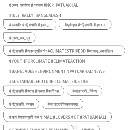
#জেলা_কার্যালয় #পথসভা #NCP_PATUAKHALI
#JULY_RALLY_BANGLADESH
#ডাকাতি #পটুয়াখালী #র‍্যাব_৮
#দূর্গাপুজা #পটুয়াখালী #র‍্যাব-৮
#নুরুল_হক_নুর
#পটুয়াখালী #জলবায়ুপরিবর্তন #CLIMATESTRIKEBD #জলবায়ু_ন্যায়বিচার
#YOUTHFORCLIMATE #CLIMATEACTION
#BANGLADESHENVIRONMENT #PATUAKHALINEWS
#SUSTAINABLEFUTURE #CLIMATEJUSTICE
#পটুয়াখালী #হত্যা #মামলা #কালীগঞ্জ
#পটুয়াখালী_নিউজ
#পটুয়াখালী_সংবাদ
#বাংলাদেশশিক্ষাব্যবস্থা
#সাপ #বন্যাপ্রানী #ANIMAL #LOVERS #OF #PATUAKHALI