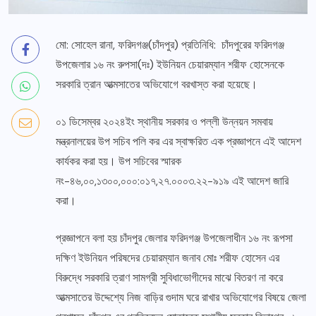
মো: সোহেল রানা, ফরিদগঞ্জ(চাঁদপুর) প্রতিনিধি: চাঁদপুরের ফরিদগঞ্জ
উপজেলার ১৬ নং রুপসা(দঃ) ইউনিয়ন চেয়ারম্যান শরীফ হোসেনকে
সরকারি ত্রান আত্মসাতের অভিযোগে বরখাস্ত করা হয়েছে।
০১ ডিসেম্বর ২০২৪ইং স্থানীয় সরকার ও পল্লী উন্নয়ন সমবায়
মন্ত্রনালয়ের উপ সচিব পলি কর এর স্বাক্ষরিত এক প্রজ্ঞাপনে এই আদেশ
কার্যকর করা হয়। উপ সচিবের স্মারক
নং-৪৬,০০,১৩০০,০০০:০১৭,২৭.০০০৩.২২-৯১৯ এই আদেশ জারি
করা।
প্রজ্ঞাপনে বলা হয় চাঁদপুর জেলার ফরিদগঞ্জ উপজেলাধীন ১৬ নং রূপসা
দক্ষিণ ইউনিয়ন পরিষদের চেয়ারম্যান জনাব মোঃ শরীফ হোসেন এর
বিরুদ্ধে সরকারি ত্রাণ সামগ্রী সুবিধাভোগীদের মাঝে বিতরণ না করে
আত্মসাতের উদ্দেশ্যে নিজ বাড়ির গুদাম ঘরে রাখার অভিযোগের বিষয়ে জেলা