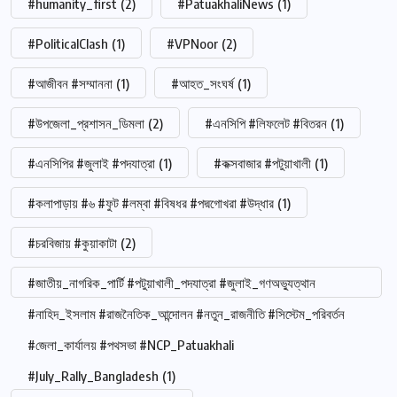
#humanity_first
(2)
#PatuakhaliNews
(1)
#PoliticalClash
(1)
#VPNoor
(2)
#আজীবন #সম্মাননা
(1)
#আহত_সংঘর্ষ
(1)
#উপজেলা_প্রশাসন_ডিমলা
(2)
#এনসিপি #লিফলেট #বিতরন
(1)
#এনসিপির #জুলাই #পদযাত্রা
(1)
#কক্সবাজার #পটুয়াখালী
(1)
#কলাপাড়ায় #৬ #ফুট #লম্বা #বিষধর #পদ্মগোখরা #উদ্ধার
(1)
#চরবিজায় #কুয়াকাটা
(2)
#জাতীয়_নাগরিক_পার্টি #পটুয়াখালী_পদযাত্রা #জুলাই_গণঅভ্যুত্থান
#নাহিদ_ইসলাম #রাজনৈতিক_আন্দোলন #নতুন_রাজনীতি #সিস্টেম_পরিবর্তন
#জেলা_কার্যালয় #পথসভা #NCP_Patuakhali
#July_Rally_Bangladesh
(1)