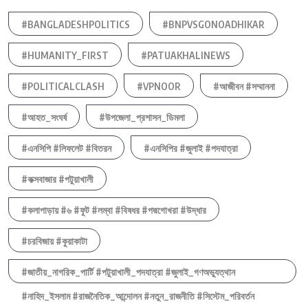
#BANGLADESHPOLITICS
#BNPVSGONOADHIKAR
#HUMANITY_FIRST
#PATUAKHALINEWS
#POLITICALCLASH
#VPNOOR
#আজীবন #সম্মাননা
#আহত_সংঘর্ষ
#উপজেলা_প্রশাসন_ডিমলা
#এনসিপি #লিফলেট #বিতরন
#এনসিপির #জুলাই #পদযাত্রা
#কক্সবাজার #পটুয়াখালী
#কলাপাড়ায় #৬ #ফুট #লম্বা #বিষধর #পদ্মগোখরা #উদ্ধার
#চরবিজায় #কুয়াকাটা
#জাতীয়_নাগরিক_পার্টি #পটুয়াখালী_পদযাত্রা #জুলাই_গণঅভ্যুত্থান
#নাহিদ_ইসলাম #রাজনৈতিক_আন্দোলন #নতুন_রাজনীতি #সিস্টেম_পরিবর্তন