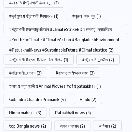
#ডাকাতি #পটুয়াখালী #র‍্যাব_৮
(1)
#দূর্গাপুজা #পটুয়াখালী #র‍্যাব-৮
(1)
#নুরুল_হক_নুর
(1)
#পটুয়াখালী #জলবায়ুপরিবর্তন #ClimateStrikeBD #জলবায়ু_ন্যায়বিচার
#YouthForClimate #ClimateAction #BangladeshEnvironment
#PatuakhaliNews #SustainableFuture #ClimateJustice
(2)
#পটুয়াখালী #হত্যা #মামলা #কালীগঞ্জ
(1)
#পটুয়াখালী_নিউজ
(2)
#পটুয়াখালী_সংবাদ
(2)
#বাংলাদেশশিক্ষাব্যবস্থা
(3)
#সাপ #বন্যাপ্রানী #Animal #lovers #of #patuakhali
(1)
Gobindra Chandra Pramanik
(4)
Hindu
(2)
Hindu mahajut
(3)
Patuakhali news
(5)
top Bangla news
(2)
অপরাধ সংবাদ
(2)
অভিযান
(2)