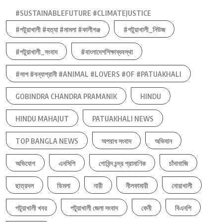
#SUSTAINABLEFUTURE #CLIMATEJUSTICE
#পটুয়াখালী #হত্যা #মামলা #কালীগঞ্জ
#পটুয়াখালী_নিউজ
#পটুয়াখালী_সংবাদ
#বাংলাদেশশিক্ষাব্যবস্থা
#সাপ #বন্যাপ্রানী #ANIMAL #LOVERS #OF #PATUAKHALI
GOBINDRA CHANDRA PRAMANIK
HINDU
HINDU MAHAJUT
PATUAKHALI NEWS
TOP BANGLA NEWS
অপরাধ সংবাদ
অভিযান
অভিযোগ
এনসিপি
গোবিন্দ চন্দ্র প্রামাণিক
চাঁদাবাজি
ছাত্রদল
ডিমলা
নারী
নীলফামারী
নোয়াখালী
পটুয়াখালী খবর
পটুয়াখালী জেলা সংবাদ
ফেনী
বিএনপি