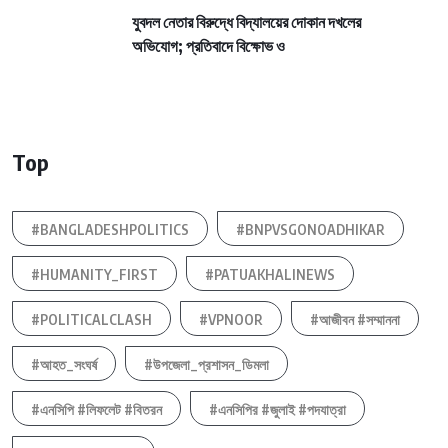
যুবদল নেতার বিরুদ্ধে বিদ্যালয়ের দোকান দখলের
অভিযোগ; প্রতিবাদে বিক্ষোভ ও
Top
#BANGLADESHPOLITICS
#BNPVSGONOADHIKAR
#HUMANITY_FIRST
#PATUAKHALINEWS
#POLITICALCLASH
#VPNOOR
#আজীবন #সম্মাননা
#আহত_সংঘর্ষ
#উপজেলা_প্রশাসন_ডিমলা
#এনসিপি #লিফলেট #বিতরন
#এনসিপির #জুলাই #পদযাত্রা