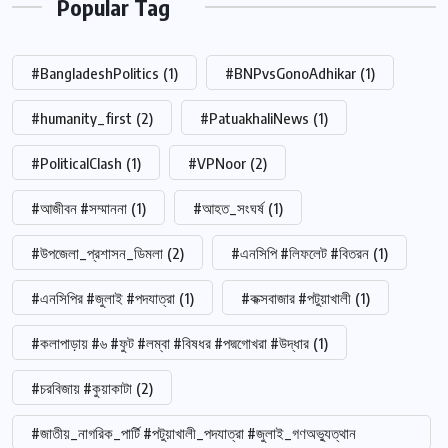
Popular Tag
#BangladeshPolitics
(1)
#BNPvsGonoAdhikar
(1)
#humanity_first
(2)
#PatuakhaliNews
(1)
#PoliticalClash
(1)
#VPNoor
(2)
#আজীবন #সম্মাননা
(1)
#আহত_সংঘর্ষ
(1)
#উপজেলা_প্রশাসন_ডিমলা
(2)
#এনসিপি #লিফলেট #বিতরন
(1)
#এনসিপির #জুলাই #পদযাত্রা
(1)
#কক্সবাজার #পটুয়াখালী
(1)
#কলাপাড়ায় #৬ #ফুট #লম্বা #বিষধর #পদ্মগোখরা #উদ্ধার
(1)
#চরবিজায় #কুয়াকাটা
(2)
#জাতীয়_নাগরিক_পার্টি #পটুয়াখালী_পদযাত্রা #জুলাই_গণঅভ্যুত্থান