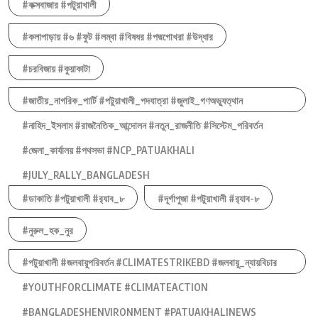
#কক্সবাজার #পটুয়াখালী
#কলাপাড়ায় #৬ #ফুট #লম্বা #বিষধর #পদ্মগোখরা #উদ্ধার
#চরবিজায় #কুয়াকাটা
#জাতীয়_নাগরিক_পার্টি #পটুয়াখালী_পদযাত্রা #জুলাই_গণঅভ্যুত্থান
#নাহিদ_ইসলাম #রাজনৈতিক_আন্দোলন #নতুন_রাজনীতি #সিস্টেম_পরিবর্তন
#জেলা_কার্যালয় #পথসভা #NCP_PATUAKHALI
#JULY_RALLY_BANGLADESH
#ডাকাতি #পটুয়াখালী #র‍্যাব_৮
#দূর্গাপুজা #পটুয়াখালী #র‍্যাব-৮
#নুরুল_হক_নুর
#পটুয়াখালী #জলবায়ুপরিবর্তন #CLIMATESTRIKEBD #জলবায়ু_ন্যায়বিচার
#YOUTHFORCLIMATE #CLIMATEACTION
#BANGLADESHENVIRONMENT #PATUAKHALINEWS