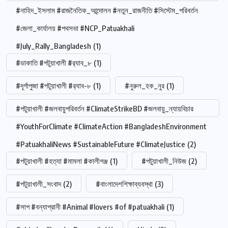
#নাহিদ_ইসলাম #রাজনৈতিক_আন্দোলন #নতুন_রাজনীতি #সিস্টেম_পরিবর্তন
#জেলা_কার্যালয় #পথসভা #NCP_Patuakhali
#July_Rally_Bangladesh
(1)
#ডাকাতি #পটুয়াখালী #র‍্যাব_৮
(1)
#দূর্গাপুজা #পটুয়াখালী #র‍্যাব-৮
(1)
#নুরুল_হক_নুর
(1)
#পটুয়াখালী #জলবায়ুপরিবর্তন #ClimateStrikeBD #জলবায়ু_ন্যায়বিচার
#YouthForClimate #ClimateAction #BangladeshEnvironment
#PatuakhaliNews #SustainableFuture #ClimateJustice
(2)
#পটুয়াখালী #হত্যা #মামলা #কালীগঞ্জ
(1)
#পটুয়াখালী_নিউজ
(2)
#পটুয়াখালী_সংবাদ
(2)
#বাংলাদেশশিক্ষাব্যবস্থা
(3)
#সাপ #বন্যাপ্রানী #Animal #lovers #of #patuakhali
(1)