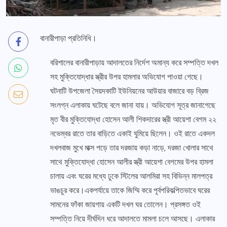
বানারীপাড়া প্রতিনিধি।
বরিশালের বানারীপাড়ায় আদালতের নির্দেশ অমান্য করে সম্পত্তি দখল
সহ মুক্তিযোদ্ধার স্ত্রীর উপর হামলার অভিযোগ পাওয়া গেছে।
ঘটনাটি উপজেলা সৈয়দকাটি ইউনিয়নের আউয়ার বাজারে বড় ব্রিজ
সংলগ্ন এলাকায় ঘটেছে বলে জানা যায়। অভিযোগ সূত্র জানাগেছে
মৃত বীর মুক্তিযোদ্ধা হোসেন আলী শিকদারের স্ত্রী আয়েশা বেগম ২২
নভেম্বর রাতে তার বাড়িতে একাই ঘুমিয়ে ছিলেন। ওই রাতে একদল
দখলবাজ মুখে মাক্স পড়ে তার দরজায় কড়া নাড়ে, দরজা খোলার সাথে
সাথে মুক্তিযোদ্ধা হোসেন আলীর স্ত্রী আয়েশা বেগমের উপর হামলা
চালায় এবং ঘরের মধ্যে ঢুকে স্টিলের আলমিরা সহ বিভিন্ন মালপত্র
ভাঙচুর করে।একপর্যায়ে তাকে জিম্মি করে পূর্বপরিকল্পিতভাবে ঘরের
সামনের ফাঁকা জায়গায় একটি দখল ঘর তোলেন। প্রসঙ্গত ওই
সম্পত্তি নিয়ে দীর্ঘদিন ধরে আদালতে মামলা চলে আসছে। এলাকার