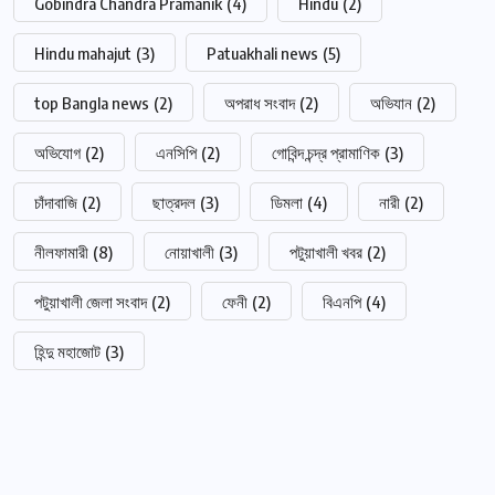
Gobindra Chandra Pramanik
(4)
Hindu
(2)
Hindu mahajut
(3)
Patuakhali news
(5)
top Bangla news
(2)
অপরাধ সংবাদ
(2)
অভিযান
(2)
অভিযোগ
(2)
এনসিপি
(2)
গোবিন্দ চন্দ্র প্রামাণিক
(3)
চাঁদাবাজি
(2)
ছাত্রদল
(3)
ডিমলা
(4)
নারী
(2)
নীলফামারী
(8)
নোয়াখালী
(3)
পটুয়াখালী খবর
(2)
পটুয়াখালী জেলা সংবাদ
(2)
ফেনী
(2)
বিএনপি
(4)
হিন্দু মহাজোট
(3)