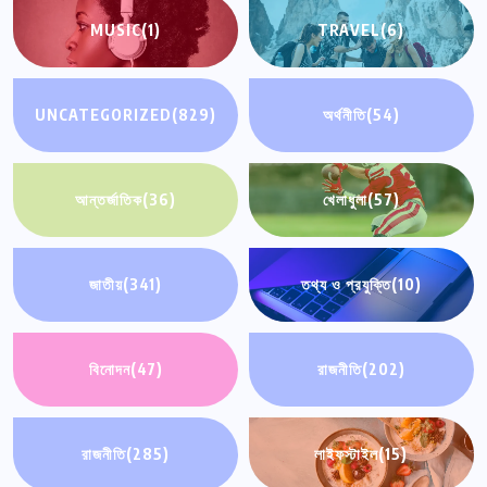
MUSIC
(1)
TRAVEL
(6)
UNCATEGORIZED
(829)
অর্থনীতি
(54)
আন্তর্জাতিক
(36)
খেলাধুলা
(57)
জাতীয়
(341)
তথ্য ও প্রযুক্তি
(10)
বিনোদন
(47)
রাজনীতি
(202)
রাজনীতি
(285)
লাইফস্টাইল
(15)