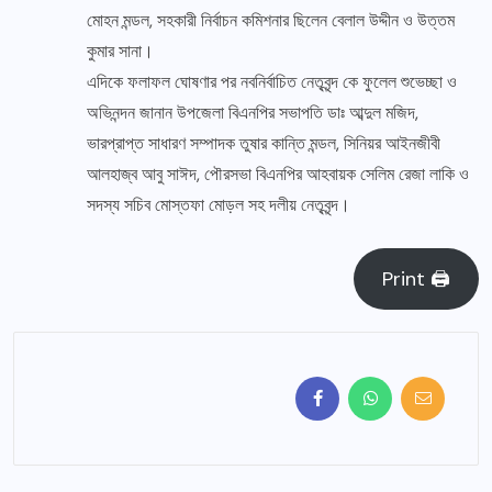
মোহন মন্ডল, সহকারী নির্বাচন কমিশনার ছিলেন বেলাল উদ্দীন ও উত্তম
কুমার সানা।
এদিকে ফলাফল ঘোষণার পর নবনির্বাচিত নেতৃবৃন্দ কে ফুলেল শুভেচ্ছা ও
অভিনন্দন জানান উপজেলা বিএনপির সভাপতি ডাঃ আব্দুল মজিদ,
ভারপ্রাপ্ত সাধারণ সম্পাদক তুষার কান্তি মন্ডল, সিনিয়র আইনজীবী
আলহাজ্ব আবু সাঈদ, পৌরসভা বিএনপির আহবায়ক সেলিম রেজা লাকি ও
সদস্য সচিব মোস্তফা মোড়ল সহ দলীয় নেতৃবৃন্দ।
Print 🖨