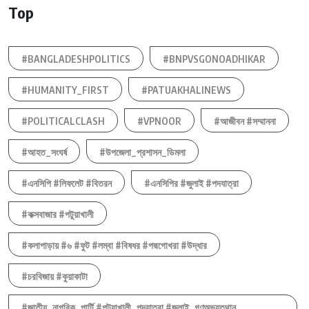
Top
#BANGLADESHPOLITICS
#BNPVSGONOADHIKAR
#HUMANITY_FIRST
#PATUAKHALINEWS
#POLITICALCLASH
#VPNOOR
#আজীবন #সম্মাননা
#আহত_সংঘর্ষ
#উপজেলা_প্রশাসন_ডিমলা
#এনসিপি #লিফলেট #বিতরন
#এনসিপির #জুলাই #পদযাত্রা
#কক্সবাজার #পটুয়াখালী
#কলাপাড়ায় #৬ #ফুট #লম্বা #বিষধর #পদ্মগোখরা #উদ্ধার
#চরবিজায় #কুয়াকাটা
#জাতীয়_নাগরিক_পার্টি #পটুয়াখালী_পদযাত্রা #জুলাই_গণঅভ্যুত্থান