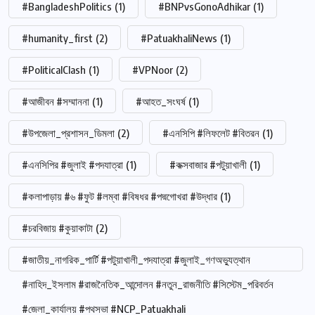
#BangladeshPolitics
(1)
#BNPvsGonoAdhikar
(1)
#humanity_first
(2)
#PatuakhaliNews
(1)
#PoliticalClash
(1)
#VPNoor
(2)
#আজীবন #সম্মাননা
(1)
#আহত_সংঘর্ষ
(1)
#উপজেলা_প্রশাসন_ডিমলা
(2)
#এনসিপি #লিফলেট #বিতরন
(1)
#এনসিপির #জুলাই #পদযাত্রা
(1)
#কক্সবাজার #পটুয়াখালী
(1)
#কলাপাড়ায় #৬ #ফুট #লম্বা #বিষধর #পদ্মগোখরা #উদ্ধার
(1)
#চরবিজায় #কুয়াকাটা
(2)
#জাতীয়_নাগরিক_পার্টি #পটুয়াখালী_পদযাত্রা #জুলাই_গণঅভ্যুত্থান
#নাহিদ_ইসলাম #রাজনৈতিক_আন্দোলন #নতুন_রাজনীতি #সিস্টেম_পরিবর্তন
#জেলা_কার্যালয় #পথসভা #NCP_Patuakhali