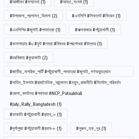
#আজীবন #সম্মাননা
(1)
#আহত_সংঘর্ষ
(1)
#উপজেলা_প্রশাসন_ডিমলা
(2)
#এনসিপি #লিফলেট #বিতরন
(1)
#এনসিপির #জুলাই #পদযাত্রা
(1)
#কক্সবাজার #পটুয়াখালী
(1)
#কলাপাড়ায় #৬ #ফুট #লম্বা #বিষধর #পদ্মগোখরা #উদ্ধার
(1)
#চরবিজায় #কুয়াকাটা
(2)
#জাতীয়_নাগরিক_পার্টি #পটুয়াখালী_পদযাত্রা #জুলাই_গণঅভ্যুত্থান
#নাহিদ_ইসলাম #রাজনৈতিক_আন্দোলন #নতুন_রাজনীতি #সিস্টেম_পরিবর্তন
#জেলা_কার্যালয় #পথসভা #NCP_Patuakhali
#July_Rally_Bangladesh
(1)
#ডাকাতি #পটুয়াখালী #র‍্যাব_৮
(1)
#দূর্গাপুজা #পটুয়াখালী #র‍্যাব-৮
(1)
#নুরুল_হক_নুর
(1)