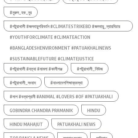
#নুরুল_হক_নুর
#পটুয়াখালী #জলবায়ুপরিবর্তন #CLIMATESTRIKEBD #জলবায়ু_ন্যায়বিচার
#YOUTHFORCLIMATE #CLIMATEACTION
#BANGLADESHENVIRONMENT #PATUAKHALINEWS
#SUSTAINABLEFUTURE #CLIMATEJUSTICE
#পটুয়াখালী #হত্যা #মামলা #কালীগঞ্জ
#পটুয়াখালী_নিউজ
#পটুয়াখালী_সংবাদ
#বাংলাদেশশিক্ষাব্যবস্থা
#সাপ #বন্যাপ্রানী #ANIMAL #LOVERS #OF #PATUAKHALI
GOBINDRA CHANDRA PRAMANIK
HINDU
HINDU MAHAJUT
PATUAKHALI NEWS