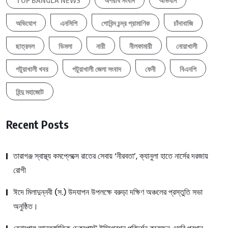
TOP BANGLA NEWS
অপরাধ সংবাদ
অভিযান
অভিযোগ
এনসিপি
গোবিন্দ চন্দ্র প্রামাণিক
চাঁদাবাজি
ছাত্রদল
ডিমলা
নারী
নীলফামারী
নোয়াখালী
পটুয়াখালী খবর
পটুয়াখালী জেলা সংবাদ
ফেনী
বিএনপি
হিন্দু মহাজোট
Recent Posts
তারাগঞ্জ স্বাস্থ্য কমপ্লেক্সে রাতের সেবায় ‘নীরবতা’, ক্যানুলা হাতে নার্সের দরজায়
রোগী
ঈদে মিলাদুন্নবী (স.) উদযাপন উপলক্ষে বরুড়া দক্ষিণ অঞ্চলের প্রস্তুতি সভা
অনুষ্ঠিত।