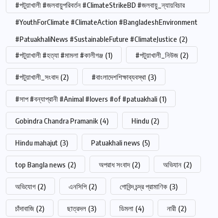
#পটুয়াখালী #জলবায়ুপরিবর্তন #ClimateStrikeBD #জলবায়ু_ন্যায়বিচার
#YouthForClimate #ClimateAction #BangladeshEnvironment
#PatuakhaliNews #SustainableFuture #ClimateJustice
(2)
#পটুয়াখালী #হত্যা #মামলা #কালীগঞ্জ
(1)
#পটুয়াখালী_নিউজ
(2)
#পটুয়াখালী_সংবাদ
(2)
#বাংলাদেশশিক্ষাব্যবস্থা
(3)
#সাপ #বন্যাপ্রানী #Animal #lovers #of #patuakhali
(1)
Gobindra Chandra Pramanik
(4)
Hindu
(2)
Hindu mahajut
(3)
Patuakhali news
(5)
top Bangla news
(2)
অপরাধ সংবাদ
(2)
অভিযান
(2)
অভিযোগ
(2)
এনসিপি
(2)
গোবিন্দ চন্দ্র প্রামাণিক
(3)
চাঁদাবাজি
(2)
ছাত্রদল
(3)
ডিমলা
(4)
নারী
(2)