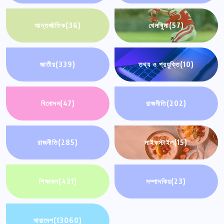
আন্তর্জাতিক
(36)
খেলাধুলা
(57)
জাতীয়
(339)
তথ্য ও প্রযুক্তি
(10)
বিনোদন
(47)
রাজনীতি
(202)
রাজনীতি
(285)
লাইফস্টাইল
(15)
শিক্ষাঙ্গন
(431)
সম্পাদকিয়
(23)
সারাদেশ
(13060)