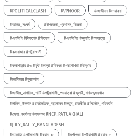
#POLITICALCLASH
#VPNOOR
#আজীবন #সম্মাননা
#আহত_সংঘর্ষ
#উপজেলা_প্রশাসন_ডিমলা
#এনসিপি #লিফলেট #বিতরন
#এনসিপির #জুলাই #পদযাত্রা
#কক্সবাজার #পটুয়াখালী
#কলাপাড়ায় #৬ #ফুট #লম্বা #বিষধর #পদ্মগোখরা #উদ্ধার
#চরবিজায় #কুয়াকাটা
#জাতীয়_নাগরিক_পার্টি #পটুয়াখালী_পদযাত্রা #জুলাই_গণঅভ্যুত্থান
#নাহিদ_ইসলাম #রাজনৈতিক_আন্দোলন #নতুন_রাজনীতি #সিস্টেম_পরিবর্তন
#জেলা_কার্যালয় #পথসভা #NCP_PATUAKHALI
#JULY_RALLY_BANGLADESH
#ডাকাতি #পটুয়াখালী #র‍্যাব_৮
#দূর্গাপুজা #পটুয়াখালী #র‍্যাব-৮