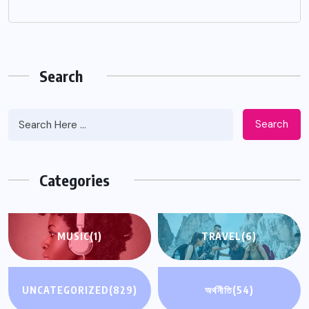
Search
Search
Categories
MUSIC
(1)
TRAVEL
(6)
UNCATEGORIZED
(829)
অর্থনীতি
(54)