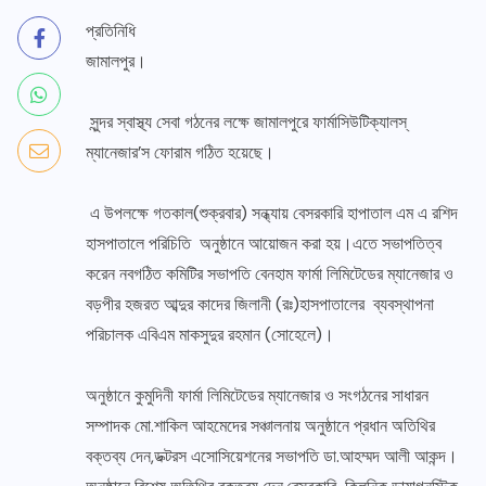
প্রতিনিধি
জামালপুর।
সুন্দর স্বাস্থ্য সেবা গঠনের লক্ষে জামালপুরে ফার্মাসিউটিক্যালস্
ম্যানেজার’স ফোরাম গঠিত হয়েছে।
এ উপলক্ষে গতকাল(শুক্রবার) সন্ধ্যায় বেসরকারি হাপাতাল এম এ রশিদ
হাসপাতালে পরিচিতি অনুষ্ঠানে আয়োজন করা হয়।এতে সভাপতিত্ব
করেন নবগঠিত কমিটির সভাপতি বেনহাম ফার্মা লিমিটেডের ম্যানেজার ও
বড়পীর হজরত আব্দুর কাদের জিলানী (রঃ)হাসপাতালের ব্যবস্থাপনা
পরিচালক এবিএম মাকসুদুর রহমান (সোহেলে)।
অনুষ্ঠানে কুমুদিনী ফার্মা লিমিটেডের ম্যানেজার ও সংগঠনের সাধারন
সম্পাদক মো.শাকিল আহমেদের সঞ্চালনায় অনুষ্ঠানে প্রধান অতিথির
বক্তব্য দেন,ডক্টরস এসোসিয়েশনের সভাপতি ডা.আহম্মদ আলী আকন্দ।