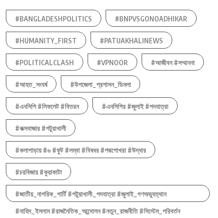
#BANGLADESHPOLITICS
#BNPVSGONOADHIKAR
#HUMANITY_FIRST
#PATUAKHALINEWS
#POLITICALCLASH
#VPNOOR
#আজীবন #সম্মাননা
#আহত_সংঘর্ষ
#উপজেলা_প্রশাসন_ডিমলা
#এনসিপি #লিফলেট #বিতরন
#এনসিপির #জুলাই #পদযাত্রা
#কক্সবাজার #পটুয়াখালী
#কলাপাড়ায় #৬ #ফুট #লম্বা #বিষধর #পদ্মগোখরা #উদ্ধার
#চরবিজায় #কুয়াকাটা
#জাতীয়_নাগরিক_পার্টি #পটুয়াখালী_পদযাত্রা #জুলাই_গণঅভ্যুত্থান
#নাহিদ_ইসলাম #রাজনৈতিক_আন্দোলন #নতুন_রাজনীতি #সিস্টেম_পরিবর্তন