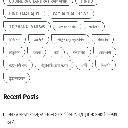
GOBINDRA CHANDRA PRAMANIK
HINDU
HINDU MAHAJUT
PATUAKHALI NEWS
TOP BANGLA NEWS
অপরাধ সংবাদ
অভিযান
অভিযোগ
এনসিপি
গোবিন্দ চন্দ্র প্রামাণিক
চাঁদাবাজি
ছাত্রদল
ডিমলা
নারী
নীলফামারী
নোয়াখালী
পটুয়াখালী খবর
পটুয়াখালী জেলা সংবাদ
ফেনী
বিএনপি
হিন্দু মহাজোট
Recent Posts
তারাগঞ্জ স্বাস্থ্য কমপ্লেক্সে রাতের সেবায় ‘নীরবতা’, ক্যানুলা হাতে নার্সের দরজায়
রোগী