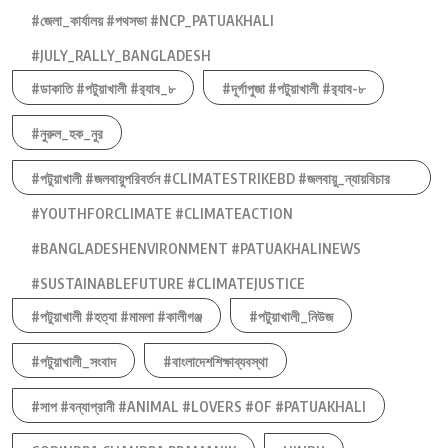
#জেলা_কার্যালয় #পথসভা #NCP_PATUAKHALI
#JULY_RALLY_BANGLADESH
#ডাকাতি #পটুয়াখালী #র‍্যাব_৮
#দূর্গাপুজা #পটুয়াখালী #র‍্যাব-৮
#নুরুল_হক_নুর
#পটুয়াখালী #জলবায়ুপরিবর্তন #CLIMATESTRIKEBD #জলবায়ু_ন্যায়বিচার
#YOUTHFORCLIMATE #CLIMATEACTION
#BANGLADESHENVIRONMENT #PATUAKHALINEWS
#SUSTAINABLEFUTURE #CLIMATEJUSTICE
#পটুয়াখালী #হত্যা #মামলা #কালীগঞ্জ
#পটুয়াখালী_নিউজ
#পটুয়াখালী_সংবাদ
#বাংলাদেশশিক্ষাব্যবস্থা
#সাপ #বন্যাপ্রানী #ANIMAL #LOVERS #OF #PATUAKHALI