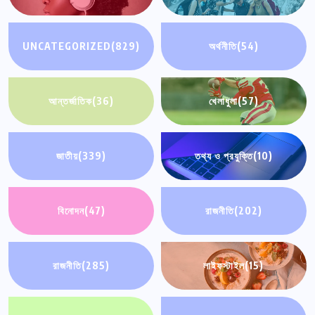
UNCATEGORIZED
(829)
অর্থনীতি
(54)
আন্তর্জাতিক
(36)
খেলাধুলা
(57)
জাতীয়
(339)
তথ্য ও প্রযুক্তি
(10)
বিনোদন
(47)
রাজনীতি
(202)
রাজনীতি
(285)
লাইফস্টাইল
(15)