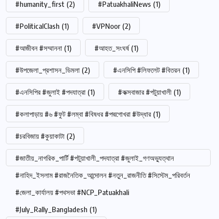
#humanity_first
(2)
#PatuakhaliNews
(1)
#PoliticalClash
(1)
#VPNoor
(2)
#আজীবন #সম্মাননা
(1)
#আহত_সংঘর্ষ
(1)
#উপজেলা_প্রশাসন_ডিমলা
(2)
#এনসিপি #লিফলেট #বিতরন
(1)
#এনসিপির #জুলাই #পদযাত্রা
(1)
#কক্সবাজার #পটুয়াখালী
(1)
#কলাপাড়ায় #৬ #ফুট #লম্বা #বিষধর #পদ্মগোখরা #উদ্ধার
(1)
#চরবিজায় #কুয়াকাটা
(2)
#জাতীয়_নাগরিক_পার্টি #পটুয়াখালী_পদযাত্রা #জুলাই_গণঅভ্যুত্থান
#নাহিদ_ইসলাম #রাজনৈতিক_আন্দোলন #নতুন_রাজনীতি #সিস্টেম_পরিবর্তন
#জেলা_কার্যালয় #পথসভা #NCP_Patuakhali
#July_Rally_Bangladesh
(1)