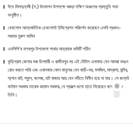
ঈদে মিলাদুন্নবী (স.) উদযাপন উপলক্ষে বরুড়া দক্ষিণ অঞ্চলের প্রস্তুতি সভা
অনুষ্ঠিত।
বেনাপোল আন্তর্জাতিক চেকপোস্ট ইমিগ্রেশন পরিদর্শন করেছেন এসবি প্রধান-
সরদার নুরুল আমিন
এনসিপি’র নাগরপুর উপজেলা শাখার আহ্বায়ক কমিটি গঠিত
কুড়িগ্রাম জেলার শুরু চিলমারী ও রাজীবপুর নয় এই টোটাল এলাকায় যেন আমরা ভাঙন
রোধ করতে পারি এবং এখানকার কোন মানুষের যেন বাড়ী-ঘর, মসজিদ, মাদ্রাসা, মন্দির,
শ্মশান ঘাট, স্কুল, কলেজ, হাট বাজার আর যেন নদীতে বিলীন হয়ে না যায়। সে জন্যই
বর্তমান সরকার তারেক রহমান সরকার, যে প্রকল্প গুলো হাতে নিয়েছেন বলে জানান
তিনি।