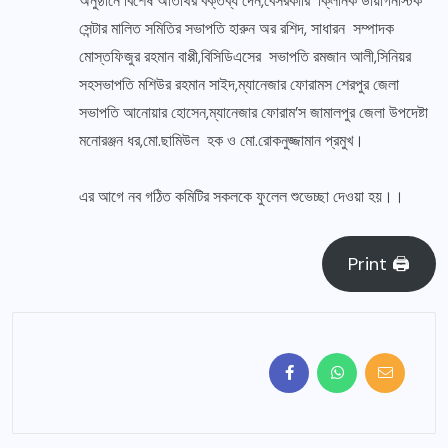
অনুষ্ঠানে বিশেষ অতিথির বক্তব্য দেন,বেসরকারি ক্লিনিক ডায়াগনস্টিক
সেন্টার মালিত সমিতির সভাপতি হারুন অর রশিদ, সাধারন সম্পাদক
মোস্তফিজুর রহমান বাপ্পী,বিসিডিএসের সভাপতি রমজান আলী,সিনিয়র
সহসভাপতি মশিউর রহমান সাইদ,ম্যানেজার ফোরামস শেরপুর জেলা
সভাপতি আনোয়ার হোসেন,ম্যানেজার ফোরাম’স জামালপুর জেলা উপদেষ্টা
মনোরঞ্জন ধর,মো.ছামিউল হক ও মো.রোকনুজ্জামান প্রমুখ।
এর আগে নব গঠিত কমিটির সকলকে ফুলেল শুভেচ্ছা দেওয়া হয়।।
Print 🖨