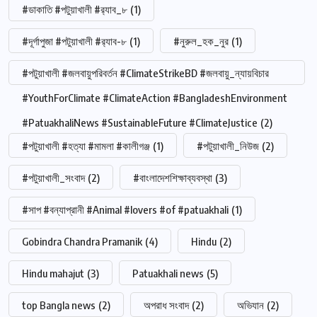
#ডাকাতি #পটুয়াখালী #র‍্যাব_৮
(1)
#দূর্গাপুজা #পটুয়াখালী #র‍্যাব-৮
(1)
#নুরুল_হক_নুর
(1)
#পটুয়াখালী #জলবায়ুপরিবর্তন #ClimateStrikeBD #জলবায়ু_ন্যায়বিচার
#YouthForClimate #ClimateAction #BangladeshEnvironment
#PatuakhaliNews #SustainableFuture #ClimateJustice
(2)
#পটুয়াখালী #হত্যা #মামলা #কালীগঞ্জ
(1)
#পটুয়াখালী_নিউজ
(2)
#পটুয়াখালী_সংবাদ
(2)
#বাংলাদেশশিক্ষাব্যবস্থা
(3)
#সাপ #বন্যাপ্রানী #Animal #lovers #of #patuakhali
(1)
Gobindra Chandra Pramanik
(4)
Hindu
(2)
Hindu mahajut
(3)
Patuakhali news
(5)
top Bangla news
(2)
অপরাধ সংবাদ
(2)
অভিযান
(2)