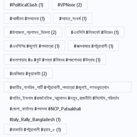
#PoliticalClash
(1)
#VPNoor
(2)
#আজীবন #সম্মাননা
(1)
#আহত_সংঘর্ষ
(1)
#উপজেলা_প্রশাসন_ডিমলা
(2)
#এনসিপি #লিফলেট #বিতরন
(1)
#এনসিপির #জুলাই #পদযাত্রা
(1)
#কক্সবাজার #পটুয়াখালী
(1)
#কলাপাড়ায় #৬ #ফুট #লম্বা #বিষধর #পদ্মগোখরা #উদ্ধার
(1)
#চরবিজায় #কুয়াকাটা
(2)
#জাতীয়_নাগরিক_পার্টি #পটুয়াখালী_পদযাত্রা #জুলাই_গণঅভ্যুত্থান
#নাহিদ_ইসলাম #রাজনৈতিক_আন্দোলন #নতুন_রাজনীতি #সিস্টেম_পরিবর্তন
#জেলা_কার্যালয় #পথসভা #NCP_Patuakhali
#July_Rally_Bangladesh
(1)
#ডাকাতি #পটুয়াখালী #র‍্যাব_৮
(1)