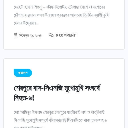
মেহেদী হাসান শিপলু – স্টাফ রিপোর্টার, চৌগাছা (যশোর) যশোরের
চৌগাছায় কন্দাল ফসল উন্নয়ন প্রকল্পের আওতায় তিনদিন ব্যাপী কৃষি
মেলার উদ্বোধন...
ডিসেম্বর ২৯, ২০২৪
0 COMMENT
সারাদেশ
শেরপুরে বাস-সিএনজি মুখোমুখি সংঘর্ষে
নিহত-৬!
মোঃ আমিনুল ইসলাম শেরপুরঃ শেরপুরে যাত্রীবাহী বাস ও যাত্রীবাহী
সিএনজি মুখোমুখি সংঘর্ষে ঘটনাস্থলেই সিএনজিতে থাকা চালকসহ ৬