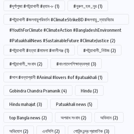
#দূর্গাপুজা #পটুয়াখালী #র‍্যাব-৮
(1)
#নুরুল_হক_নুর
(1)
#পটুয়াখালী #জলবায়ুপরিবর্তন #ClimateStrikeBD #জলবায়ু_ন্যায়বিচার
#YouthForClimate #ClimateAction #BangladeshEnvironment
#PatuakhaliNews #SustainableFuture #ClimateJustice
(2)
#পটুয়াখালী #হত্যা #মামলা #কালীগঞ্জ
(1)
#পটুয়াখালী_নিউজ
(2)
#পটুয়াখালী_সংবাদ
(2)
#বাংলাদেশশিক্ষাব্যবস্থা
(3)
#সাপ #বন্যাপ্রানী #Animal #lovers #of #patuakhali
(1)
Gobindra Chandra Pramanik
(4)
Hindu
(2)
Hindu mahajut
(3)
Patuakhali news
(5)
top Bangla news
(2)
অপরাধ সংবাদ
(2)
অভিযান
(2)
অভিযোগ
(2)
এনসিপি
(2)
গোবিন্দ চন্দ্র প্রামাণিক
(3)