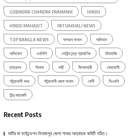
GOBINDRA CHANDRA PRAMANIK
HINDU
HINDU MAHAJUT
PATUAKHALI NEWS
TOP BANGLA NEWS
অপরাধ সংবাদ
অভিযান
অভিযোগ
এনসিপি
গোবিন্দ চন্দ্র প্রামাণিক
চাঁদাবাজি
ছাত্রদল
ডিমলা
নারী
নীলফামারী
নোয়াখালী
পটুয়াখালী খবর
পটুয়াখালী জেলা সংবাদ
ফেনী
বিএনপি
হিন্দু মহাজোট
Recent Posts
মাটির মা ফাউন্ডেশন দিনাজপুর জেলা শাখার আহ্বায়ক কমিটি গঠিত।