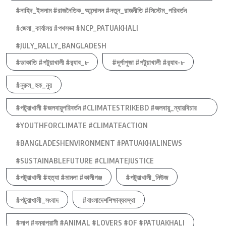
#নাহিদ_ইসলাম #রাজনৈতিক_আন্দোলন #নতুন_রাজনীতি #সিস্টেম_পরিবর্তন
#জেলা_কার্যালয় #পথসভা #NCP_PATUAKHALI
#JULY_RALLY_BANGLADESH
#ডাকাতি #পটুয়াখালী #র‍্যাব_৮
#দূর্গাপুজা #পটুয়াখালী #র‍্যাব-৮
#নুরুল_হক_নুর
#পটুয়াখালী #জলবায়ুপরিবর্তন #CLIMATESTRIKEBD #জলবায়ু_ন্যায়বিচার
#YOUTHFORCLIMATE #CLIMATEACTION
#BANGLADESHENVIRONMENT #PATUAKHALINEWS
#SUSTAINABLEFUTURE #CLIMATEJUSTICE
#পটুয়াখালী #হত্যা #মামলা #কালীগঞ্জ
#পটুয়াখালী_নিউজ
#পটুয়াখালী_সংবাদ
#বাংলাদেশশিক্ষাব্যবস্থা
#সাপ #বন্যাপ্রানী #ANIMAL #LOVERS #OF #PATUAKHALI