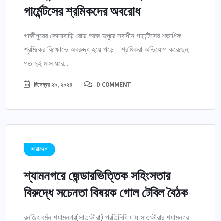
গার্মেন্টসের শ্রমিকদের অবরোধ
গাজীপুরের কোনাবাড়ি রোড আজ দুপুরে স্বাধীন গার্মেন্টসের শতাধিক
শ্রমিকের বিক্ষোভে অবরুদ্ধ হয়ে পড়ে। শ্রমিকরা অভিযোগ করেছেন,
গত দুই মাস ধরে...
ডিসেম্বর ২৯, ২০২৪
0 COMMENT
সারাদেশ
শ্যামনগরে জেন্ডারভিত্তিক সহিংসতার
বিরুদ্ধে সচেনতা বিষয়ক গোল টেবিল বৈঠক
রনজিৎ বর্মন শ্যামনগর(সাতক্ষীরা) প্রতিনিধি ঃ সাতক্ষীরার শ্যামনগর