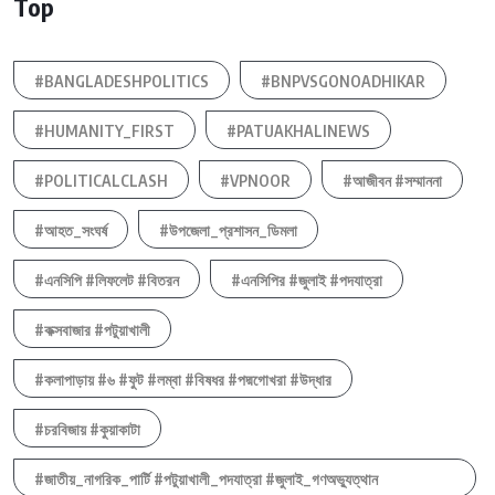
Top
#BANGLADESHPOLITICS
#BNPVSGONOADHIKAR
#HUMANITY_FIRST
#PATUAKHALINEWS
#POLITICALCLASH
#VPNOOR
#আজীবন #সম্মাননা
#আহত_সংঘর্ষ
#উপজেলা_প্রশাসন_ডিমলা
#এনসিপি #লিফলেট #বিতরন
#এনসিপির #জুলাই #পদযাত্রা
#কক্সবাজার #পটুয়াখালী
#কলাপাড়ায় #৬ #ফুট #লম্বা #বিষধর #পদ্মগোখরা #উদ্ধার
#চরবিজায় #কুয়াকাটা
#জাতীয়_নাগরিক_পার্টি #পটুয়াখালী_পদযাত্রা #জুলাই_গণঅভ্যুত্থান