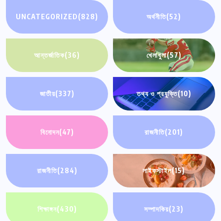
UNCATEGORIZED
(828)
অর্থনীতি
(52)
আন্তর্জাতিক
(36)
খেলাধুলা
(57)
জাতীয়
(337)
তথ্য ও প্রযুক্তি
(10)
বিনোদন
(47)
রাজনীতি
(201)
রাজনীতি
(284)
লাইফস্টাইল
(15)
শিক্ষাঙ্গন
(430)
সম্পাদকিয়
(23)