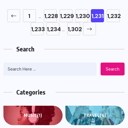
1
1,228
1,229
1,230
1,231
1,232
…
1,233
1,234
1,302
…
Search
Search
Categories
MUSIC
(1)
TRAVEL
(6)