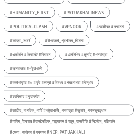
#HUMANITY_FIRST
#PATUAKHALINEWS
#POLITICALCLASH
#VPNOOR
#আজীবন #সম্মাননা
#আহত_সংঘর্ষ
#উপজেলা_প্রশাসন_ডিমলা
#এনসিপি #লিফলেট #বিতরন
#এনসিপির #জুলাই #পদযাত্রা
#কক্সবাজার #পটুয়াখালী
#কলাপাড়ায় #৬ #ফুট #লম্বা #বিষধর #পদ্মগোখরা #উদ্ধার
#চরবিজায় #কুয়াকাটা
#জাতীয়_নাগরিক_পার্টি #পটুয়াখালী_পদযাত্রা #জুলাই_গণঅভ্যুত্থান
#নাহিদ_ইসলাম #রাজনৈতিক_আন্দোলন #নতুন_রাজনীতি #সিস্টেম_পরিবর্তন
#জেলা_কার্যালয় #পথসভা #NCP_PATUAKHALI