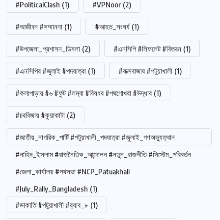
#PoliticalClash
(1)
#VPNoor
(2)
#আজীবন #সম্মাননা
(1)
#আহত_সংঘর্ষ
(1)
#উপজেলা_প্রশাসন_ডিমলা
(2)
#এনসিপি #লিফলেট #বিতরন
(1)
#এনসিপির #জুলাই #পদযাত্রা
(1)
#কক্সবাজার #পটুয়াখালী
(1)
#কলাপাড়ায় #৬ #ফুট #লম্বা #বিষধর #পদ্মগোখরা #উদ্ধার
(1)
#চরবিজায় #কুয়াকাটা
(2)
#জাতীয়_নাগরিক_পার্টি #পটুয়াখালী_পদযাত্রা #জুলাই_গণঅভ্যুত্থান
#নাহিদ_ইসলাম #রাজনৈতিক_আন্দোলন #নতুন_রাজনীতি #সিস্টেম_পরিবর্তন
#জেলা_কার্যালয় #পথসভা #NCP_Patuakhali
#July_Rally_Bangladesh
(1)
#ডাকাতি #পটুয়াখালী #র‍্যাব_৮
(1)