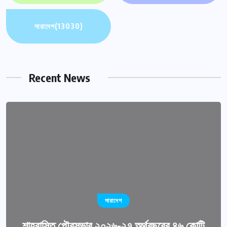
সারাদেশ
(13030)
Recent News
সারাদেশ
শাহরাস্তি পৌরসভার ২০২৬-২৭ অর্থবছরের ৪৬ কোটি