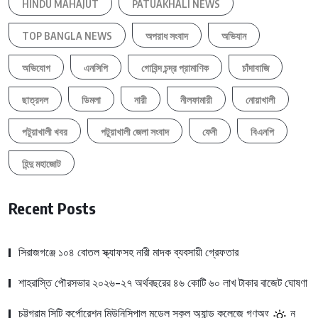
HINDU MAHAJUT
PATUAKHALI NEWS
TOP BANGLA NEWS
অপরাধ সংবাদ
অভিযান
অভিযোগ
এনসিপি
গোবিন্দ চন্দ্র প্রামাণিক
চাঁদাবাজি
ছাত্রদল
ডিমলা
নারী
নীলফামারী
নোয়াখালী
পটুয়াখালী খবর
পটুয়াখালী জেলা সংবাদ
ফেনী
বিএনপি
হিন্দু মহাজোট
Recent Posts
সিরাজগঞ্জে ১০৪ বোতল স্ক্যাফসহ নারী মাদক ব্যবসায়ী গ্রেফতার
শাহরাস্তি পৌরসভার ২০২৬-২৭ অর্থবছরের ৪৬ কোটি ৬০ লাখ টাকার বাজেট ঘোষণা
চট্টগ্রাম সিটি কর্পোরেশন মিউনিসিপাল মডেল স্কুল অ্যান্ড কলেজে গণঅভ্যুত্থান