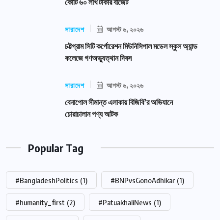
কোটি ৬০ লাখ টাকার বাজেট
সারাদেশ
আগস্ট ৬, ২০২৬
চট্টগ্রাম সিটি কর্পোরেশন মিউনিসিপাল মডেল স্কুল অ্যান্ড
কলেজে গণঅভ্যুত্থান দিবস
সারাদেশ
আগস্ট ৬, ২০২৬
বেনাপোল সীমান্ত এলাকায় বিজিবি’র অভিযানে
চোরাচালান পণ্য আটক
Popular Tag
#BangladeshPolitics
(1)
#BNPvsGonoAdhikar
(1)
#humanity_first
(2)
#PatuakhaliNews
(1)