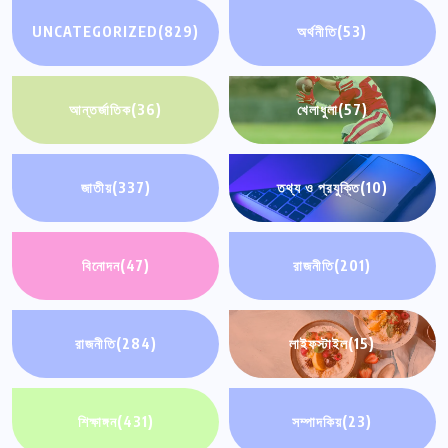
UNCATEGORIZED
(829)
অর্থনীতি
(53)
আন্তর্জাতিক
(36)
খেলাধুলা
(57)
জাতীয়
(337)
তথ্য ও প্রযুক্তি
(10)
বিনোদন
(47)
রাজনীতি
(201)
রাজনীতি
(284)
লাইফস্টাইল
(15)
শিক্ষাঙ্গন
(431)
সম্পাদকিয়
(23)