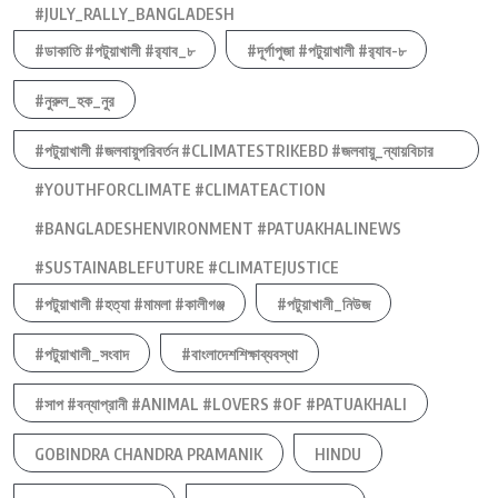
#JULY_RALLY_BANGLADESH
#ডাকাতি #পটুয়াখালী #র‍্যাব_৮
#দূর্গাপুজা #পটুয়াখালী #র‍্যাব-৮
#নুরুল_হক_নুর
#পটুয়াখালী #জলবায়ুপরিবর্তন #CLIMATESTRIKEBD #জলবায়ু_ন্যায়বিচার
#YOUTHFORCLIMATE #CLIMATEACTION
#BANGLADESHENVIRONMENT #PATUAKHALINEWS
#SUSTAINABLEFUTURE #CLIMATEJUSTICE
#পটুয়াখালী #হত্যা #মামলা #কালীগঞ্জ
#পটুয়াখালী_নিউজ
#পটুয়াখালী_সংবাদ
#বাংলাদেশশিক্ষাব্যবস্থা
#সাপ #বন্যাপ্রানী #ANIMAL #LOVERS #OF #PATUAKHALI
GOBINDRA CHANDRA PRAMANIK
HINDU