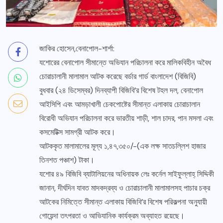
জাকির হোসেন,বেনাপোল-শার্শা:
যশোরের বেনাপোল সীমান্তে অভিযান পরিচালনা করে মালিকবিহীন অবৈধ
চোরাচালানী মালামাল আটক করেছে বর্ডার গার্ড বাংলাদেশ (বিজিবি)
বুধবার (২৪ ডিসেম্বর) দিনব্যাপী বিজিবি’র বিশেষ টহল দল, বেনাপোল
আইসিপি এবং আমড়াখালী চেকপোষ্টের সীমান্ত এলাকায় চোরাচালান
বিরোধী অভিযান পরিচালনা করে ভারতীয় শাড়ী, শাল চাদর, পান মসলা এবং
কসমেটিক্স সামগ্রী আটক করে।
আটককৃত মালামালের মূল্য ১,৪৭,৩৫০/-(এক লক্ষ সাতচল্লিশ হাজার
তিনশত পঞ্চাশ) টাকা।
যশোর ৪৯ বিজিবি ব্যাটালিয়নের অধিনায়ক লেঃ কর্নেল সাইফুল্লাহ্ সিদ্দিকী
জানান, দীর্ঘদিন যাবত মাদকদ্রব্য ও চোরাচালানী মালামালসহ পাচার চক্র
আটকের নিমিত্তে সীমান্ত এলাকায় বিজিবি’র বিশেষ পরিকল্পনা অনুযায়ী
গোয়েন্দা তৎপরতা ও আভিযানিক কার্যক্রম অব্যাহত রয়েছে।