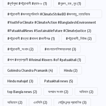
#দূর্গাপুজা #পটুয়াখালী #র‍্যাব-৮
(1)
#নুরুল_হক_নুর
(1)
#পটুয়াখালী #জলবায়ুপরিবর্তন #ClimateStrikeBD #জলবায়ু_ন্যায়বিচার
#YouthForClimate #ClimateAction #BangladeshEnvironment
#PatuakhaliNews #SustainableFuture #ClimateJustice
(2)
#পটুয়াখালী #হত্যা #মামলা #কালীগঞ্জ
(1)
#পটুয়াখালী_নিউজ
(2)
#পটুয়াখালী_সংবাদ
(2)
#বাংলাদেশশিক্ষাব্যবস্থা
(3)
#সাপ #বন্যাপ্রানী #Animal #lovers #of #patuakhali
(1)
Gobindra Chandra Pramanik
(4)
Hindu
(2)
Hindu mahajut
(3)
Patuakhali news
(5)
top Bangla news
(2)
অপরাধ সংবাদ
(2)
অভিযান
(2)
অভিযোগ
(2)
এনসিপি
(2)
গোবিন্দ চন্দ্র প্রামাণিক
(3)