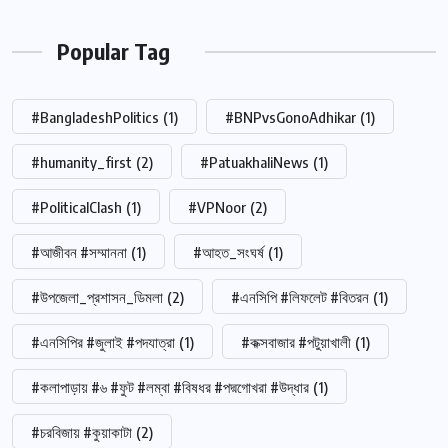
Popular Tag
#BangladeshPolitics
(1)
#BNPvsGonoAdhikar
(1)
#humanity_first
(2)
#PatuakhaliNews
(1)
#PoliticalClash
(1)
#VPNoor
(2)
#আজীবন #সম্মাননা
(1)
#আহত_সংঘর্ষ
(1)
#উপজেলা_প্রশাসন_ডিমলা
(2)
#এনসিপি #লিফলেট #বিতরন
(1)
#এনসিপির #জুলাই #পদযাত্রা
(1)
#কক্সবাজার #পটুয়াখালী
(1)
#কলাপাড়ায় #৬ #ফুট #লম্বা #বিষধর #পদ্মগোখরা #উদ্ধার
(1)
#চরবিজায় #কুয়াকাটা
(2)