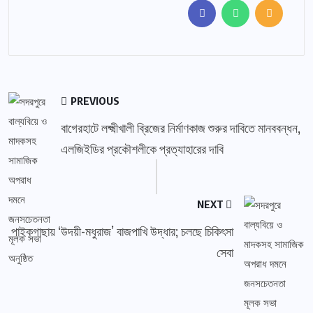
PREVIOUS
বাগেরহাটে লক্ষ্মীখালী ব্রিজের নির্মাণকাজ শুরুর দাবিতে মানববন্ধন,
এলজিইডির প্রকৌশলীকে প্রত্যাহারের দাবি
NEXT
পাইকগাছায় ‘উদয়ী-মধুরাজ’ বাজপাখি উদ্ধার; চলছে চিকিৎসা
সেবা