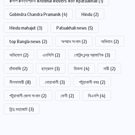
#সাপ #বন্যাপ্রানী #Animal #lovers #of #patuakhali
(1)
Gobindra Chandra Pramanik
(4)
Hindu
(2)
Hindu mahajut
(3)
Patuakhali news
(5)
top Bangla news
(2)
অপরাধ সংবাদ
(2)
অভিযান
(2)
অভিযোগ
(2)
এনসিপি
(2)
গোবিন্দ চন্দ্র প্রামাণিক
(3)
চাঁদাবাজি
(2)
ছাত্রদল
(3)
ডিমলা
(4)
নারী
(2)
নীলফামারী
(8)
নোয়াখালী
(3)
পটুয়াখালী খবর
(2)
পটুয়াখালী জেলা সংবাদ
(2)
ফেনী
(2)
বিএনপি
(4)
হিন্দু মহাজোট
(3)