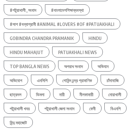
#পটুয়াখালী_সংবাদ
#বাংলাদেশশিক্ষাব্যবস্থা
#সাপ #বন্যাপ্রানী #ANIMAL #LOVERS #OF #PATUAKHALI
GOBINDRA CHANDRA PRAMANIK
HINDU
HINDU MAHAJUT
PATUAKHALI NEWS
TOP BANGLA NEWS
অপরাধ সংবাদ
অভিযান
অভিযোগ
এনসিপি
গোবিন্দ চন্দ্র প্রামাণিক
চাঁদাবাজি
ছাত্রদল
ডিমলা
নারী
নীলফামারী
নোয়াখালী
পটুয়াখালী খবর
পটুয়াখালী জেলা সংবাদ
ফেনী
বিএনপি
হিন্দু মহাজোট