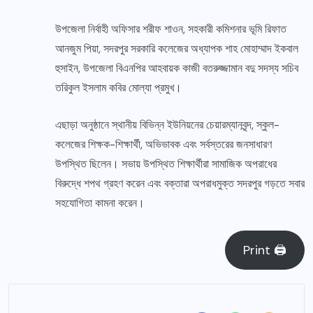
উপজেলা নির্বাহী অফিসার শরীফ শাওন, সহকারী কমিশনার ভূমি রিফাত
আনজুম পিয়া, সদরপুর সরকারি কলেজের অধ্যাপক শাহ মোহাম্মাদ ইকবাল
হুসাইন, উপজেলা বিএনপির আহবায়ক কাজী বতরুজ্জামান বদু সদস্য সচিব
তরিকুল ইসলাম কবির মোল্যা প্রমুখ।
​এছাড়া অনুষ্ঠানে স্থানীয় বিভিন্ন ইউনিয়নের চেয়ারম্যানবৃন্দ, স্কুল-
কলেজের শিক্ষক-শিক্ষার্থী, অভিভাবক এবং সর্বস্তরের জনসাধারণ
উপস্থিত ছিলেন। সভায় উপস্থিত শিক্ষার্থীরা সামাজিক অপরাধের
বিরুদ্ধে শপথ গ্রহণ করেন এবং বক্তারা অপরাধমুক্ত সদরপুর গড়তে সবার
সহযোগিতা কামনা করেন।
Print 🖨