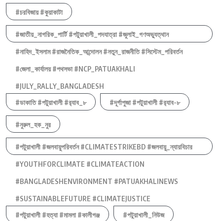
#চরবিজায় #কুয়াকাটা
#জাতীয়_নাগরিক_পার্টি #পটুয়াখালী_পদযাত্রা #জুলাই_গণঅভ্যুত্থান
#নাহিদ_ইসলাম #রাজনৈতিক_আন্দোলন #নতুন_রাজনীতি #সিস্টেম_পরিবর্তন
#জেলা_কার্যালয় #পথসভা #NCP_PATUAKHALI
#JULY_RALLY_BANGLADESH
#ডাকাতি #পটুয়াখালী #র‍্যাব_৮
#দূর্গাপুজা #পটুয়াখালী #র‍্যাব-৮
#নুরুল_হক_নুর
#পটুয়াখালী #জলবায়ুপরিবর্তন #CLIMATESTRIKEBD #জলবায়ু_ন্যায়বিচার
#YOUTHFORCLIMATE #CLIMATEACTION
#BANGLADESHENVIRONMENT #PATUAKHALINEWS
#SUSTAINABLEFUTURE #CLIMATEJUSTICE
#পটুয়াখালী #হত্যা #মামলা #কালীগঞ্জ
#পটুয়াখালী_নিউজ