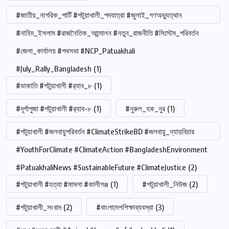
#জাতীয়_নাগরিক_পার্টি #পটুয়াখালী_পদযাত্রা #জুলাই_গণঅভ্যুত্থান
#নাহিদ_ইসলাম #রাজনৈতিক_আন্দোলন #নতুন_রাজনীতি #সিস্টেম_পরিবর্তন
#জেলা_কার্যালয় #পথসভা #NCP_Patuakhali
#July_Rally_Bangladesh
(1)
#ডাকাতি #পটুয়াখালী #র‍্যাব_৮
(1)
#দূর্গাপুজা #পটুয়াখালী #র‍্যাব-৮
(1)
#নুরুল_হক_নুর
(1)
#পটুয়াখালী #জলবায়ুপরিবর্তন #ClimateStrikeBD #জলবায়ু_ন্যায়বিচার
#YouthForClimate #ClimateAction #BangladeshEnvironment
#PatuakhaliNews #SustainableFuture #ClimateJustice
(2)
#পটুয়াখালী #হত্যা #মামলা #কালীগঞ্জ
(1)
#পটুয়াখালী_নিউজ
(2)
#পটুয়াখালী_সংবাদ
(2)
#বাংলাদেশশিক্ষাব্যবস্থা
(3)