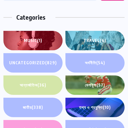
Categories
MUSIC
(1)
TRAVEL
(6)
UNCATEGORIZED
(829)
অর্থনীতি
(54)
আন্তর্জাতিক
(36)
খেলাধুলা
(57)
জাতীয়
(338)
তথ্য ও প্রযুক্তি
(10)