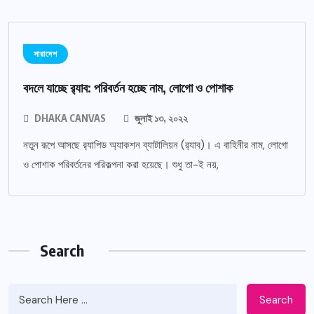
সারাদেশ
বদলে যাচ্ছে র‌্যাব: পরিবর্তন হচ্ছে নাম, লোগো ও পোশাক
DHAKA CANVAS
জুলাই ১৩, ২০২২
নতুন রূপে আসছে র‌্যাপিড অ্যাকশন ব্যাটালিয়ন (র‌্যাব)। এ বাহিনীর নাম, লোগো
ও পোশাক পরিবর্তনের পরিকল্পনা করা হয়েছে। শুধু তা-ই নয়,
Search
Search