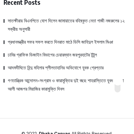
Recent Posts
সাতক্ষীরায় বিএনপিতে যোগ দিলেন জামায়াতের বহিষ্কৃত নেতা গাজী নজরুলের ১২
সক্রীয় অনুসারী
প্রধানমন্ত্রীর সফর সফল করতে দিনরাত মাঠে ডিসি জাহিদুল ইসলাম মিঞা
ঢাবির গ্রাফিক ডিজাইন বিভাগের চেয়ারম্যান জয়পুরহাটের টুটুল
আদমদীঘিতে হিন্দু মহিলার শ্লীলতাহানির অভিযোগে যুবক গ্রেপ্তার
গণতান্ত্রিক আন্দোলন-সংগ্রাম ও কারামুক্তির দুই বছর: শাহরাস্তিতে যুবদল নেতা
আলী আজগর মিয়াজির কারামুক্তি দিবস
© 2022,
Dhaka Canvas
All Rights Reserved.