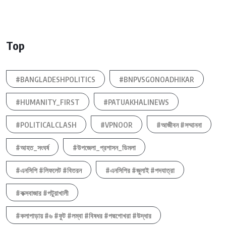
Top
#BANGLADESHPOLITICS
#BNPVSGONOADHIKAR
#HUMANITY_FIRST
#PATUAKHALINEWS
#POLITICALCLASH
#VPNOOR
#আজীবন #সম্মাননা
#আহত_সংঘর্ষ
#উপজেলা_প্রশাসন_ডিমলা
#এনসিপি #লিফলেট #বিতরন
#এনসিপির #জুলাই #পদযাত্রা
#কক্সবাজার #পটুয়াখালী
#কলাপাড়ায় #৬ #ফুট #লম্বা #বিষধর #পদ্মগোখরা #উদ্ধার