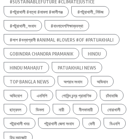
#SUSTAINABLEFUTURE #CLIMATEJUSTICE
#পটুয়াখালী #হত্যা #মামলা #কালীগঞ্জ
#পটুয়াখালী_নিউজ
#পটুয়াখালী_সংবাদ
#বাংলাদেশশিক্ষাব্যবস্থা
#সাপ #বন্যাপ্রানী #ANIMAL #LOVERS #OF #PATUAKHALI
GOBINDRA CHANDRA PRAMANIK
HINDU
HINDU MAHAJUT
PATUAKHALI NEWS
TOP BANGLA NEWS
অপরাধ সংবাদ
অভিযান
অভিযোগ
এনসিপি
গোবিন্দ চন্দ্র প্রামাণিক
চাঁদাবাজি
ছাত্রদল
ডিমলা
নারী
নীলফামারী
নোয়াখালী
পটুয়াখালী খবর
পটুয়াখালী জেলা সংবাদ
ফেনী
বিএনপি
হিন্দু মহাজোট