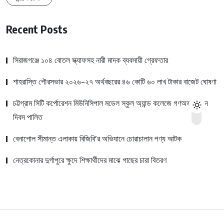
Recent Posts
সিরাজগঞ্জে ১০৪ বোতল স্ক্যাফসহ নারী মাদক ব্যবসায়ী গ্রেফতার
শাহরাস্তি পৌরসভার ২০২৬-২৭ অর্থবছরের ৪৬ কোটি ৬০ লাখ টাকার বাজেট ঘোষণা
চট্টগ্রাম সিটি কর্পোরেশন মিউনিসিপাল মডেল স্কুল অ্যান্ড কলেজে গণঅভ্যুত্থান
দিবস পালিত
বেনাপোল সীমান্ত এলাকায় বিজিবি’র অভিযানে চোরাচালান পণ্য আটক
নেত্রকোনার দুর্গাপুরে ক্ষুদে শিক্ষার্থীদের মাঝে গাছের চারা বিতরণ