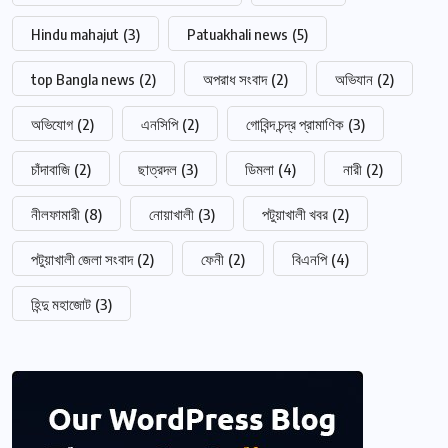
Hindu mahajut
(3)
Patuakhali news
(5)
top Bangla news
(2)
অপরাধ সংবাদ
(2)
অভিযান
(2)
অভিযোগ
(2)
এনসিপি
(2)
গোবিন্দ চন্দ্র প্রামাণিক
(3)
চাঁদাবাজি
(2)
ছাত্রদল
(3)
ডিমলা
(4)
নারী
(2)
নীলফামারী
(8)
নোয়াখালী
(3)
পটুয়াখালী খবর
(2)
পটুয়াখালী জেলা সংবাদ
(2)
ফেনী
(2)
বিএনপি
(4)
হিন্দু মহাজোট
(3)