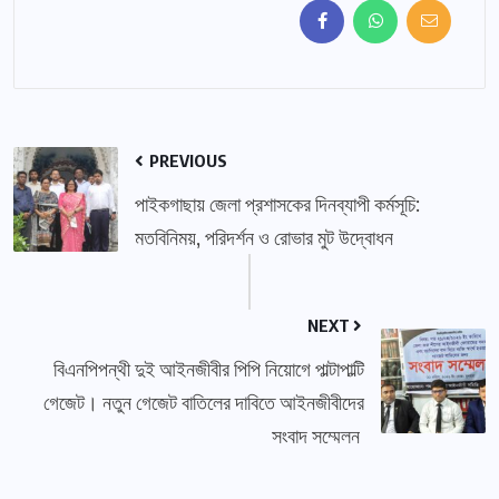
PREVIOUS
পাইকগাছায় জেলা প্রশাসকের দিনব্যাপী কর্মসূচি:
মতবিনিময়, পরিদর্শন ও রোভার মুট উদ্বোধন
NEXT
বিএনপিপন্থী দুই আইনজীবীর পিপি নিয়োগে পাল্টাপাল্টি
গেজেট। নতুন গেজেট বাতিলের দাবিতে আইনজীবীদের
সংবাদ সম্মেলন