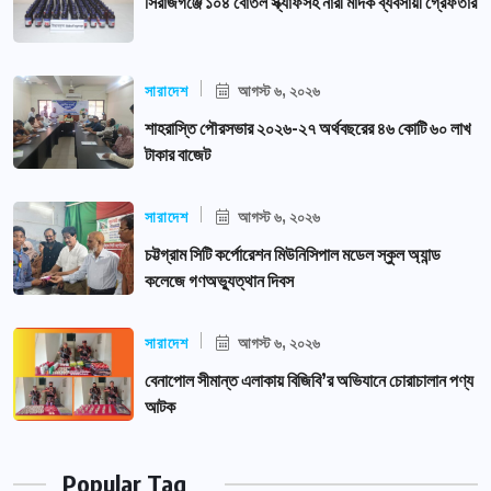
সিরাজগঞ্জে ১০৪ বোতল স্ক্যাফসহ নারী মাদক ব্যবসায়ী গ্রেফতার
সারাদেশ
আগস্ট ৬, ২০২৬
শাহরাস্তি পৌরসভার ২০২৬-২৭ অর্থবছরের ৪৬ কোটি ৬০ লাখ
টাকার বাজেট
সারাদেশ
আগস্ট ৬, ২০২৬
চট্টগ্রাম সিটি কর্পোরেশন মিউনিসিপাল মডেল স্কুল অ্যান্ড
কলেজে গণঅভ্যুত্থান দিবস
সারাদেশ
আগস্ট ৬, ২০২৬
বেনাপোল সীমান্ত এলাকায় বিজিবি’র অভিযানে চোরাচালান পণ্য
আটক
Popular Tag