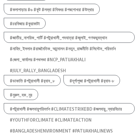
#কলাপাড়ায় #৬ #ফুট #লম্বা #বিষধর #পদ্মগোখরা #উদ্ধার
#চরবিজায় #কুয়াকাটা
#জাতীয়_নাগরিক_পার্টি #পটুয়াখালী_পদযাত্রা #জুলাই_গণঅভ্যুত্থান
#নাহিদ_ইসলাম #রাজনৈতিক_আন্দোলন #নতুন_রাজনীতি #সিস্টেম_পরিবর্তন
#জেলা_কার্যালয় #পথসভা #NCP_PATUAKHALI
#JULY_RALLY_BANGLADESH
#ডাকাতি #পটুয়াখালী #র‍্যাব_৮
#দূর্গাপুজা #পটুয়াখালী #র‍্যাব-৮
#নুরুল_হক_নুর
#পটুয়াখালী #জলবায়ুপরিবর্তন #CLIMATESTRIKEBD #জলবায়ু_ন্যায়বিচার
#YOUTHFORCLIMATE #CLIMATEACTION
#BANGLADESHENVIRONMENT #PATUAKHALINEWS