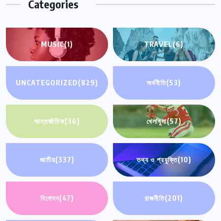
Categories
MUSIC
(1)
TRAVEL
(6)
UNCATEGORIZED
(829)
অর্থনীতি
(53)
আন্তর্জাতিক
(36)
খেলাধুলা
(57)
জাতীয়
(337)
তথ্য ও প্রযুক্তি
(10)
বিনোদন
(47)
রাজনীতি
(201)