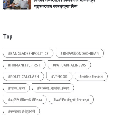
অ্যান্ড কলেজে গণঅভ্যুত্থান দিবস
Top
#BANGLADESHPOLITICS
#BNPVSGONOADHIKAR
#HUMANITY_FIRST
#PATUAKHALINEWS
#POLITICALCLASH
#VPNOOR
#আজীবন #সম্মাননা
#আহত_সংঘর্ষ
#উপজেলা_প্রশাসন_ডিমলা
#এনসিপি #লিফলেট #বিতরন
#এনসিপির #জুলাই #পদযাত্রা
#কক্সবাজার #পটুয়াখালী