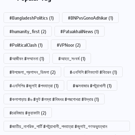
#BangladeshPolitics
(1)
#BNPvsGonoAdhikar
(1)
#humanity_first
(2)
#PatuakhaliNews
(1)
#PoliticalClash
(1)
#VPNoor
(2)
#আজীবন #সম্মাননা
(1)
#আহত_সংঘর্ষ
(1)
#উপজেলা_প্রশাসন_ডিমলা
(2)
#এনসিপি #লিফলেট #বিতরন
(1)
#এনসিপির #জুলাই #পদযাত্রা
(1)
#কক্সবাজার #পটুয়াখালী
(1)
#কলাপাড়ায় #৬ #ফুট #লম্বা #বিষধর #পদ্মগোখরা #উদ্ধার
(1)
#চরবিজায় #কুয়াকাটা
(2)
#জাতীয়_নাগরিক_পার্টি #পটুয়াখালী_পদযাত্রা #জুলাই_গণঅভ্যুত্থান