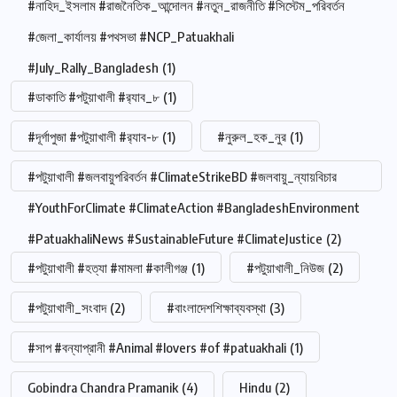
#নাহিদ_ইসলাম #রাজনৈতিক_আন্দোলন #নতুন_রাজনীতি #সিস্টেম_পরিবর্তন
#জেলা_কার্যালয় #পথসভা #NCP_Patuakhali
#July_Rally_Bangladesh
(1)
#ডাকাতি #পটুয়াখালী #র‍্যাব_৮
(1)
#দূর্গাপুজা #পটুয়াখালী #র‍্যাব-৮
(1)
#নুরুল_হক_নুর
(1)
#পটুয়াখালী #জলবায়ুপরিবর্তন #ClimateStrikeBD #জলবায়ু_ন্যায়বিচার
#YouthForClimate #ClimateAction #BangladeshEnvironment
#PatuakhaliNews #SustainableFuture #ClimateJustice
(2)
#পটুয়াখালী #হত্যা #মামলা #কালীগঞ্জ
(1)
#পটুয়াখালী_নিউজ
(2)
#পটুয়াখালী_সংবাদ
(2)
#বাংলাদেশশিক্ষাব্যবস্থা
(3)
#সাপ #বন্যাপ্রানী #Animal #lovers #of #patuakhali
(1)
Gobindra Chandra Pramanik
(4)
Hindu
(2)