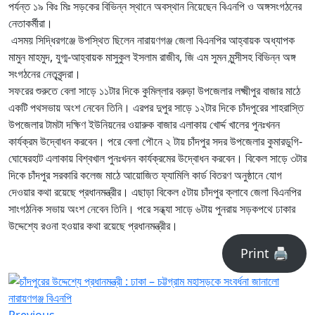
পর্যন্ত ১৯ কিঃ মিঃ সড়কের বিভিন্ন স্থানে অবস্থান নিয়েছেন বিএনপি ও অঙ্গসংগঠনের
নেতাকর্মীরা।
এসময় সিদ্ধিরগঞ্জে উপস্থিত ছিলেন নারায়ণগঞ্জ জেলা বিএনপির আহ্বায়ক অধ্যাপক
মামুন মাহমুদ, যুগ্ম-আহ্বায়ক মাসুকুল ইসলাম রাজীব, জি এম সুমন মুন্সীসহ বিভিন্ন অঙ্গ
সংগঠনের নেতৃবৃন্দরা।
সফরের শুরুতে বেলা সাড়ে ১১টার দিকে কুমিল্লার বরুড়া উপজেলার লক্ষ্মীপুর বাজার মাঠে
একটি পথসভায় অংশ নেবেন তিনি। এরপর দুপুর সাড়ে ১২টার দিকে চাঁদপুরের শাহরাস্তি
উপজেলার টামটা দক্ষিণ ইউনিয়নের ওয়ারুক বাজার এলাকায় খোর্দ্দ খালের পুনঃখনন
কার্যক্রম উদ্বোধন করবেন। পরে বেলা পৌনে ২ টায় চাঁদপুর সদর উপজেলার কুমারডুগি-
ঘোষেরহাট এলাকায় বিশ্বখাল পুনঃখনন কার্যক্রমের উদ্বোধন করবেন। বিকেল সাড়ে ৩টার
দিকে চাঁদপুর সরকারি কলেজ মাঠে আয়োজিত ফ্যামিলি কার্ড বিতরণ অনুষ্ঠানে যোগ
দেওয়ার কথা রয়েছে প্রধানমন্ত্রীর। এছাড়া বিকেল ৫টায় চাঁদপুর ক্লাবে জেলা বিএনপির
সাংগঠনিক সভায় অংশ নেবেন তিনি। পরে সন্ধ্যা সাড়ে ৬টায় পুনরায় সড়কপথে ঢাকার
উদ্দেশ্যে রওনা হওয়ার কথা রয়েছে প্রধানমন্ত্রীর।
Print 🖨