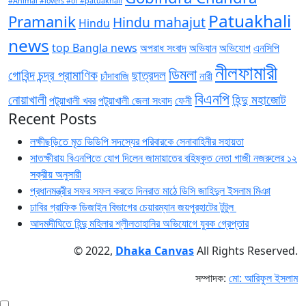
#Animal #lovers #of #patuakhali
Patuakhali
Pramanik
Hindu mahajut
Hindu
news
top Bangla news
অপরাধ সংবাদ
অভিযান
অভিযোগ
এনসিপি
নীলফামারী
ডিমলা
গোবিন্দ চন্দ্র প্রামাণিক
ছাত্রদল
চাঁদাবাজি
নারী
বিএনপি
নোয়াখালী
হিন্দু মহাজোট
পটুয়াখালী খবর
পটুয়াখালী জেলা সংবাদ
ফেনী
Recent Posts
লক্ষীছড়িতে মৃত ভিডিপি সদস্যের পরিবারকে সেনাবাহিনীর সহায়তা
সাতক্ষীরায় বিএনপিতে যোগ দিলেন জামায়াতের বহিষ্কৃত নেতা গাজী নজরুলের ১২
সক্রীয় অনুসারী
প্রধানমন্ত্রীর সফর সফল করতে দিনরাত মাঠে ডিসি জাহিদুল ইসলাম মিঞা
ঢাবির গ্রাফিক ডিজাইন বিভাগের চেয়ারম্যান জয়পুরহাটের টুটুল
আদমদীঘিতে হিন্দু মহিলার শ্লীলতাহানির অভিযোগে যুবক গ্রেপ্তার
© 2022,
Dhaka Canvas
All Rights Reserved.
সম্পাদক:
মো: আরিফুল ইসলাম