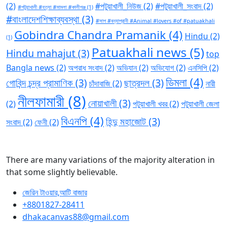
(2)
#পটুয়াখালী_নিউজ
(2)
#পটুয়াখালী_সংবাদ
(2)
#পটুয়াখালী #হত্যা #মামলা #কালীগঞ্জ
(1)
#বাংলাদেশশিক্ষাব্যবস্থা
(3)
#সাপ #বন্যাপ্রানী #Animal #lovers #of #patuakhali
Gobindra Chandra Pramanik
(4)
Hindu
(2)
(1)
Patuakhali news
(5)
Hindu mahajut
(3)
top
Bangla news
(2)
অপরাধ সংবাদ
(2)
অভিযান
(2)
অভিযোগ
(2)
এনসিপি
(2)
ডিমলা
(4)
গোবিন্দ চন্দ্র প্রামাণিক
(3)
ছাত্রদল
(3)
চাঁদাবাজি
(2)
নারী
নীলফামারী
(8)
নোয়াখালী
(3)
(2)
পটুয়াখালী খবর
(2)
পটুয়াখালী জেলা
বিএনপি
(4)
হিন্দু মহাজোট
(3)
সংবাদ
(2)
ফেনী
(2)
There are many variations of the majority alteration in
that some slightly believable.
জেরিন টাওয়ার,আটি বাজার
+8801827-28411
dhakacanvas88@gmail.com