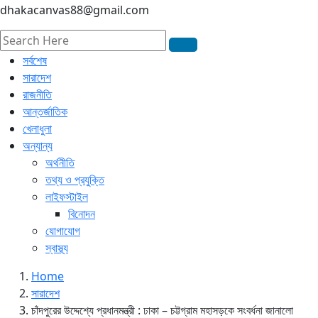
dhakacanvas88@gmail.com
সর্বশেষ
সারাদেশ
রাজনীতি
আন্তর্জাতিক
খেলাধুলা
অন্যান্য
অর্থনীতি
তথ্য ও প্রযুক্তি
লাইফস্টাইল
বিনোদন
যোগাযোগ
স্বাস্থ্য
Home
সারাদেশ
চাঁদপুরের উদ্দেশ্যে প্রধানমন্ত্রী : ঢাকা – চট্টগ্রাম মহাসড়কে সংবর্ধনা জানালো