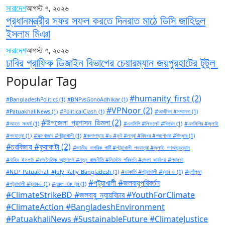
সারাদেশ
আগস্ট ৭, ২০২৬
প্রধানমন্ত্রীর সফর সফল করতে দিনরাত মাঠে ডিসি জাহিদুল
ইসলাম মিঞা
সারাদেশ
আগস্ট ৭, ২০২৬
ঢাবির গ্রাফিক ডিজাইন বিভাগের চেয়ারম্যান জয়পুরহাটের টুটুল
Popular Tag
#humanity_first
(2)
#BangladeshPolitics
(1)
#BNPvsGonoAdhikar
(1)
#VPNoor
(2)
#PatuakhaliNews
(1)
#PoliticalClash
(1)
#আজীবন #সম্মাননা
(1)
#উপজেলা_প্রশাসন_ডিমলা
(2)
#আহত_সংঘর্ষ
(1)
#এনসিপি #লিফলেট #বিতরন
(1)
#এনসিপির #জুলাই
#পদযাত্রা
(1)
#কক্সবাজার #পটুয়াখালী
(1)
#কলাপাড়ায় #৬ #ফুট #লম্বা #বিষধর #পদ্মগোখরা #উদ্ধার
(1)
#চরবিজায় #কুয়াকাটা
(2)
#জাতীয়_নাগরিক_পার্টি #পটুয়াখালী_পদযাত্রা #জুলাই_গণঅভ্যুত্থান
#নাহিদ_ইসলাম #রাজনৈতিক_আন্দোলন #নতুন_রাজনীতি #সিস্টেম_পরিবর্তন #জেলা_কার্যালয় #পথসভা
#NCP_Patuakhali #July_Rally_Bangladesh
(1)
#ডাকাতি #পটুয়াখালী #র‍্যাব_৮
(1)
#দূর্গাপুজা
#পটুয়াখালী #জলবায়ুপরিবর্তন
#পটুয়াখালী #র‍্যাব-৮
(1)
#নুরুল_হক_নুর
(1)
#ClimateStrikeBD #জলবায়ু_ন্যায়বিচার #YouthForClimate
#ClimateAction #BangladeshEnvironment
#PatuakhaliNews #SustainableFuture #ClimateJustice