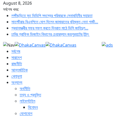
August 8, 2026
সর্বশেষ খবর:
লক্ষীছড়িতে মৃত ভিডিপি সদস্যের পরিবারকে সেনাবাহিনীর সহায়তা
সাতক্ষীরায় বিএনপিতে যোগ দিলেন জামায়াতের বহিষ্কৃত নেতা গাজী...
প্রধানমন্ত্রীর সফর সফল করতে দিনরাত মাঠে ডিসি জাহিদুল...
ঢাবির গ্রাফিক ডিজাইন বিভাগের চেয়ারম্যান জয়পুরহাটের টুটুল
সর্বশেষ
সারাদেশ
রাজনীতি
আন্তর্জাতিক
খেলাধুলা
অন্যান্য
অর্থনীতি
তথ্য ও প্রযুক্তি
লাইফস্টাইল
বিনোদন
যোগাযোগ