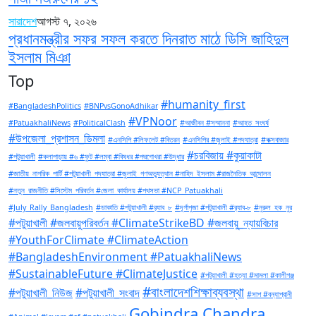
সারাদেশ
আগস্ট ৭, ২০২৬
প্রধানমন্ত্রীর সফর সফল করতে দিনরাত মাঠে ডিসি জাহিদুল
ইসলাম মিঞা
Top
#humanity_first
#BangladeshPolitics
#BNPvsGonoAdhikar
#VPNoor
#PatuakhaliNews
#PoliticalClash
#আজীবন #সম্মাননা
#আহত_সংঘর্ষ
#উপজেলা_প্রশাসন_ডিমলা
#এনসিপি #লিফলেট #বিতরন
#এনসিপির #জুলাই #পদযাত্রা
#কক্সবাজার
#চরবিজায় #কুয়াকাটা
#পটুয়াখালী
#কলাপাড়ায় #৬ #ফুট #লম্বা #বিষধর #পদ্মগোখরা #উদ্ধার
#জাতীয়_নাগরিক_পার্টি #পটুয়াখালী_পদযাত্রা #জুলাই_গণঅভ্যুত্থান #নাহিদ_ইসলাম #রাজনৈতিক_আন্দোলন
#নতুন_রাজনীতি #সিস্টেম_পরিবর্তন #জেলা_কার্যালয় #পথসভা #NCP_Patuakhali
#July_Rally_Bangladesh
#ডাকাতি #পটুয়াখালী #র‍্যাব_৮
#দূর্গাপুজা #পটুয়াখালী #র‍্যাব-৮
#নুরুল_হক_নুর
#পটুয়াখালী #জলবায়ুপরিবর্তন #ClimateStrikeBD #জলবায়ু_ন্যায়বিচার
#YouthForClimate #ClimateAction
#BangladeshEnvironment #PatuakhaliNews
#SustainableFuture #ClimateJustice
#পটুয়াখালী #হত্যা #মামলা #কালীগঞ্জ
#বাংলাদেশশিক্ষাব্যবস্থা
#পটুয়াখালী_নিউজ
#পটুয়াখালী_সংবাদ
#সাপ #বন্যাপ্রানী
Gobindra Chandra