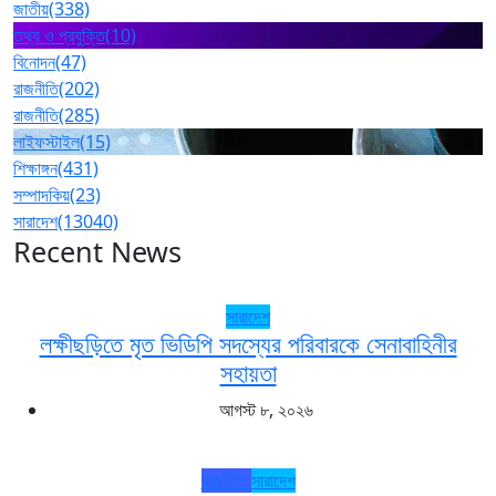
জাতীয়
(338)
তথ্য ও প্রযুক্তি
(10)
বিনোদন
(47)
রাজনীতি
(202)
রাজনীতি
(285)
লাইফস্টাইল
(15)
শিক্ষাঙ্গন
(431)
সম্পাদকিয়
(23)
সারাদেশ
(13040)
Recent News
সারাদেশ
লক্ষীছড়িতে মৃত ভিডিপি সদস্যের পরিবারকে সেনাবাহিনীর
সহায়তা
আগস্ট ৮, ২০২৬
রাজনীতি
সারাদেশ