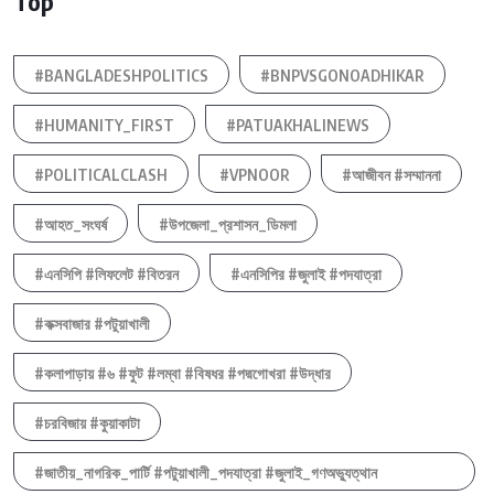
Top
#BANGLADESHPOLITICS
#BNPVSGONOADHIKAR
#HUMANITY_FIRST
#PATUAKHALINEWS
#POLITICALCLASH
#VPNOOR
#আজীবন #সম্মাননা
#আহত_সংঘর্ষ
#উপজেলা_প্রশাসন_ডিমলা
#এনসিপি #লিফলেট #বিতরন
#এনসিপির #জুলাই #পদযাত্রা
#কক্সবাজার #পটুয়াখালী
#কলাপাড়ায় #৬ #ফুট #লম্বা #বিষধর #পদ্মগোখরা #উদ্ধার
#চরবিজায় #কুয়াকাটা
#জাতীয়_নাগরিক_পার্টি #পটুয়াখালী_পদযাত্রা #জুলাই_গণঅভ্যুত্থান