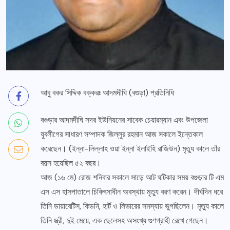
আবু বকর সিদ্দিক বক্করঃ আদমদীঘি (বগুড়া) প্রতিনিধি
বগুড়ার আদমদীঘি সদর ইউনিয়নের সাবেক চেয়ারম্যান এবং উপজেলা
যুবলীগের সাধারণ সম্পাদক জিল্লুর রহমান আজ সকালে ইন্তেকাল
করেছেন। (ইন্না-লিল্লাহ ওয়া ইন্না ইলাইহি রাজিউন) মৃত্যু কালে তাঁর
বয়স হয়েছিল ৫২ বছর।
আজ (১৬ মে) রোজ শনিবার সকালে সাড়ে আট ঘটিকার সময় বগুড়ার টি এম
এস এস হাসপাতালে চিকিৎসাধীন অবস্থায় মৃত্যু বরণ করেন। দীর্ঘদিন ধরে
তিনি ডায়াবেটিস, কিডনি, হার্ট ও লিভারের সমস্যায় ভুগছিলেন। মৃত্যু কালে
তিনি স্ত্রী, দুই মেয়ে, এক ছেলেসহ অসংখ্য গুণগ্রাহী রেখে গেছেন।