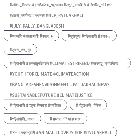
#নাহিদ_ইসলাম #রাজনৈতিক_আন্দোলন #নতুন_রাজনীতি #সিস্টেম_পরিবর্তন
#জেলা_কার্যালয় #পথসভা #NCP_PATUAKHALI
#JULY_RALLY_BANGLADESH
#ডাকাতি #পটুয়াখালী #র‍্যাব_৮
#দূর্গাপুজা #পটুয়াখালী #র‍্যাব-৮
#নুরুল_হক_নুর
#পটুয়াখালী #জলবায়ুপরিবর্তন #CLIMATESTRIKEBD #জলবায়ু_ন্যায়বিচার
#YOUTHFORCLIMATE #CLIMATEACTION
#BANGLADESHENVIRONMENT #PATUAKHALINEWS
#SUSTAINABLEFUTURE #CLIMATEJUSTICE
#পটুয়াখালী #হত্যা #মামলা #কালীগঞ্জ
#পটুয়াখালী_নিউজ
#পটুয়াখালী_সংবাদ
#বাংলাদেশশিক্ষাব্যবস্থা
#সাপ #বন্যাপ্রানী #ANIMAL #LOVERS #OF #PATUAKHALI