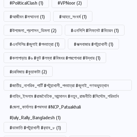
#PoliticalClash
(1)
#VPNoor
(2)
#আজীবন #সম্মাননা
(1)
#আহত_সংঘর্ষ
(1)
#উপজেলা_প্রশাসন_ডিমলা
(2)
#এনসিপি #লিফলেট #বিতরন
(1)
#এনসিপির #জুলাই #পদযাত্রা
(1)
#কক্সবাজার #পটুয়াখালী
(1)
#কলাপাড়ায় #৬ #ফুট #লম্বা #বিষধর #পদ্মগোখরা #উদ্ধার
(1)
#চরবিজায় #কুয়াকাটা
(2)
#জাতীয়_নাগরিক_পার্টি #পটুয়াখালী_পদযাত্রা #জুলাই_গণঅভ্যুত্থান
#নাহিদ_ইসলাম #রাজনৈতিক_আন্দোলন #নতুন_রাজনীতি #সিস্টেম_পরিবর্তন
#জেলা_কার্যালয় #পথসভা #NCP_Patuakhali
#July_Rally_Bangladesh
(1)
#ডাকাতি #পটুয়াখালী #র‍্যাব_৮
(1)