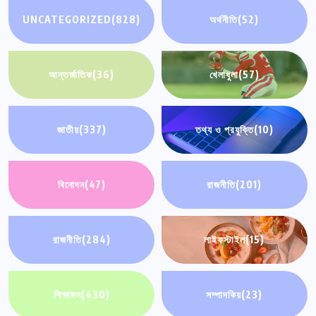
UNCATEGORIZED
(828)
অর্থনীতি
(52)
আন্তর্জাতিক
(36)
খেলাধুলা
(57)
জাতীয়
(337)
তথ্য ও প্রযুক্তি
(10)
বিনোদন
(47)
রাজনীতি
(201)
রাজনীতি
(284)
লাইফস্টাইল
(15)
শিক্ষাঙ্গন
(430)
সম্পাদকিয়
(23)