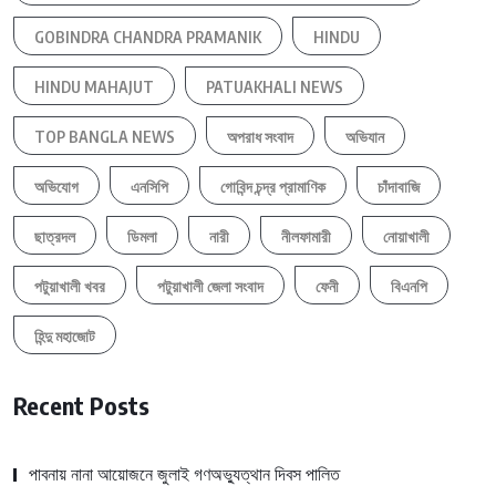
GOBINDRA CHANDRA PRAMANIK
HINDU
HINDU MAHAJUT
PATUAKHALI NEWS
TOP BANGLA NEWS
অপরাধ সংবাদ
অভিযান
অভিযোগ
এনসিপি
গোবিন্দ চন্দ্র প্রামাণিক
চাঁদাবাজি
ছাত্রদল
ডিমলা
নারী
নীলফামারী
নোয়াখালী
পটুয়াখালী খবর
পটুয়াখালী জেলা সংবাদ
ফেনী
বিএনপি
হিন্দু মহাজোট
Recent Posts
পাবনায় নানা আয়োজনে জুলাই গণঅভ্যুত্থান দিবস পালিত