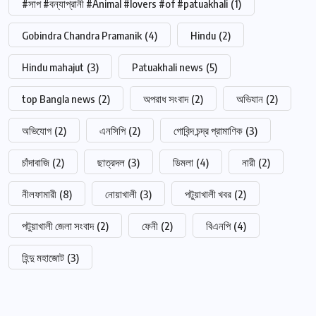
#সাপ #বন্যাপ্রানী #Animal #lovers #of #patuakhali
(1)
Gobindra Chandra Pramanik
(4)
Hindu
(2)
Hindu mahajut
(3)
Patuakhali news
(5)
top Bangla news
(2)
অপরাধ সংবাদ
(2)
অভিযান
(2)
অভিযোগ
(2)
এনসিপি
(2)
গোবিন্দ চন্দ্র প্রামাণিক
(3)
চাঁদাবাজি
(2)
ছাত্রদল
(3)
ডিমলা
(4)
নারী
(2)
নীলফামারী
(8)
নোয়াখালী
(3)
পটুয়াখালী খবর
(2)
পটুয়াখালী জেলা সংবাদ
(2)
ফেনী
(2)
বিএনপি
(4)
হিন্দু মহাজোট
(3)