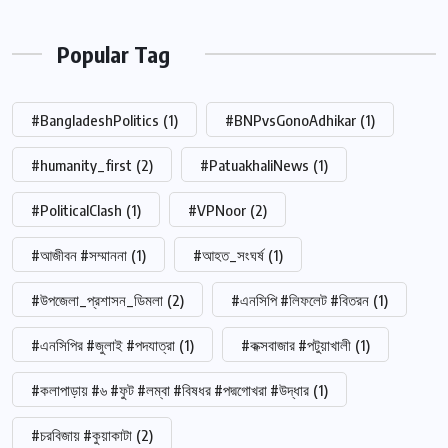
Popular Tag
#BangladeshPolitics
(1)
#BNPvsGonoAdhikar
(1)
#humanity_first
(2)
#PatuakhaliNews
(1)
#PoliticalClash
(1)
#VPNoor
(2)
#আজীবন #সম্মাননা
(1)
#আহত_সংঘর্ষ
(1)
#উপজেলা_প্রশাসন_ডিমলা
(2)
#এনসিপি #লিফলেট #বিতরন
(1)
#এনসিপির #জুলাই #পদযাত্রা
(1)
#কক্সবাজার #পটুয়াখালী
(1)
#কলাপাড়ায় #৬ #ফুট #লম্বা #বিষধর #পদ্মগোখরা #উদ্ধার
(1)
#চরবিজায় #কুয়াকাটা
(2)