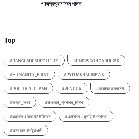
গণঅভ্যুত্থান দিবস পালিত
Top
#BANGLADESHPOLITICS
#BNPVSGONOADHIKAR
#HUMANITY_FIRST
#PATUAKHALINEWS
#POLITICALCLASH
#VPNOOR
#আজীবন #সম্মাননা
#আহত_সংঘর্ষ
#উপজেলা_প্রশাসন_ডিমলা
#এনসিপি #লিফলেট #বিতরন
#এনসিপির #জুলাই #পদযাত্রা
#কক্সবাজার #পটুয়াখালী