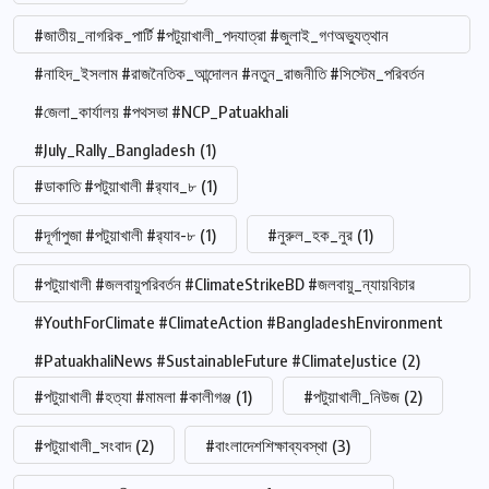
#জাতীয়_নাগরিক_পার্টি #পটুয়াখালী_পদযাত্রা #জুলাই_গণঅভ্যুত্থান
#নাহিদ_ইসলাম #রাজনৈতিক_আন্দোলন #নতুন_রাজনীতি #সিস্টেম_পরিবর্তন
#জেলা_কার্যালয় #পথসভা #NCP_Patuakhali
#July_Rally_Bangladesh
(1)
#ডাকাতি #পটুয়াখালী #র‍্যাব_৮
(1)
#দূর্গাপুজা #পটুয়াখালী #র‍্যাব-৮
(1)
#নুরুল_হক_নুর
(1)
#পটুয়াখালী #জলবায়ুপরিবর্তন #ClimateStrikeBD #জলবায়ু_ন্যায়বিচার
#YouthForClimate #ClimateAction #BangladeshEnvironment
#PatuakhaliNews #SustainableFuture #ClimateJustice
(2)
#পটুয়াখালী #হত্যা #মামলা #কালীগঞ্জ
(1)
#পটুয়াখালী_নিউজ
(2)
#পটুয়াখালী_সংবাদ
(2)
#বাংলাদেশশিক্ষাব্যবস্থা
(3)