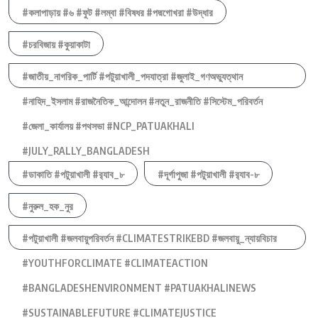
#কলাপাড়ায় #৬ #ফুট #লম্বা #বিষধর #পদ্মগোখরা #উদ্ধার
#চরবিজায় #কুয়াকাটা
#জাতীয়_নাগরিক_পার্টি #পটুয়াখালী_পদযাত্রা #জুলাই_গণঅভ্যুত্থান
#নাহিদ_ইসলাম #রাজনৈতিক_আন্দোলন #নতুন_রাজনীতি #সিস্টেম_পরিবর্তন
#জেলা_কার্যালয় #পথসভা #NCP_PATUAKHALI
#JULY_RALLY_BANGLADESH
#ডাকাতি #পটুয়াখালী #র‍্যাব_৮
#দূর্গাপুজা #পটুয়াখালী #র‍্যাব-৮
#নুরুল_হক_নুর
#পটুয়াখালী #জলবায়ুপরিবর্তন #CLIMATESTRIKEBD #জলবায়ু_ন্যায়বিচার
#YOUTHFORCLIMATE #CLIMATEACTION
#BANGLADESHENVIRONMENT #PATUAKHALINEWS
#SUSTAINABLEFUTURE #CLIMATEJUSTICE