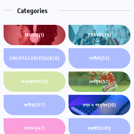
Categories
MUSIC
(1)
TRAVEL
(6)
UNCATEGORIZED
(828)
অর্থনীতি
(52)
আন্তর্জাতিক
(36)
খেলাধুলা
(57)
জাতীয়
(337)
তথ্য ও প্রযুক্তি
(10)
বিনোদন
(47)
রাজনীতি
(201)