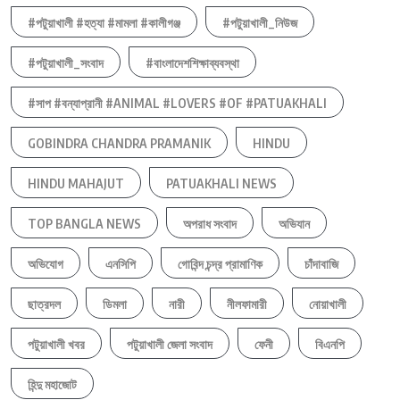
#পটুয়াখালী #হত্যা #মামলা #কালীগঞ্জ
#পটুয়াখালী_নিউজ
#পটুয়াখালী_সংবাদ
#বাংলাদেশশিক্ষাব্যবস্থা
#সাপ #বন্যাপ্রানী #ANIMAL #LOVERS #OF #PATUAKHALI
GOBINDRA CHANDRA PRAMANIK
HINDU
HINDU MAHAJUT
PATUAKHALI NEWS
TOP BANGLA NEWS
অপরাধ সংবাদ
অভিযান
অভিযোগ
এনসিপি
গোবিন্দ চন্দ্র প্রামাণিক
চাঁদাবাজি
ছাত্রদল
ডিমলা
নারী
নীলফামারী
নোয়াখালী
পটুয়াখালী খবর
পটুয়াখালী জেলা সংবাদ
ফেনী
বিএনপি
হিন্দু মহাজোট