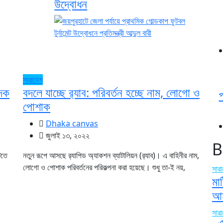
উদ্বোধন
সারাদেশ
াদক
বদলে যাচ্ছে র‌্যাব: পরিবর্তন হচ্ছে নাম, লোগো ও
পোশাক
Dhaka canvas
জুলাই ১৩, ২০২২
B
িতে
নতুন রূপে আসছে র‌্যাপিড অ্যাকশন ব্যাটালিয়ন (র‌্যাব)। এ বাহিনীর নাম,
লোগো ও পোশাক পরিবর্তনের পরিকল্পনা করা হয়েছে। শুধু তা-ই নয়,
সার
মা
আহ
সার