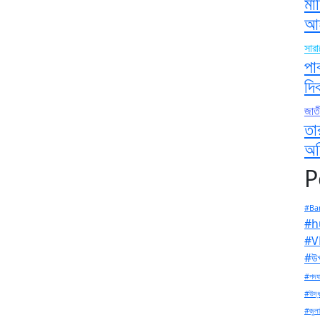
মা
আহ
সার
পা
দি
জাত
তা
অন
P
#Ban
#h
#V
#উপ
#পদযা
#উদ্ধ
#জুলা