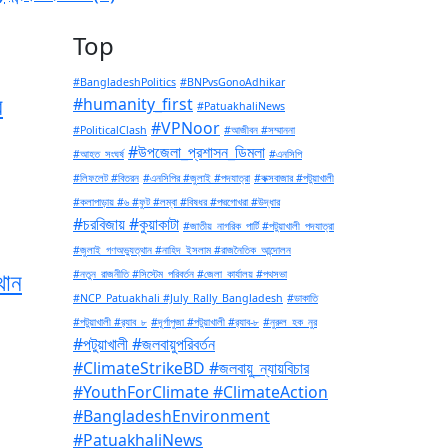
Top
#BangladeshPolitics
#BNPvsGonoAdhikar
র
#humanity_first
#PatuakhaliNews
#VPNoor
#PoliticalClash
#আজীবন #সম্মাননা
#উপজেলা_প্রশাসন_ডিমলা
#আহত_সংঘর্ষ
#এনসিপি
#লিফলেট #বিতরন
#এনসিপির #জুলাই #পদযাত্রা
#কক্সবাজার #পটুয়াখালী
#কলাপাড়ায় #৬ #ফুট #লম্বা #বিষধর #পদ্মগোখরা #উদ্ধার
#চরবিজায় #কুয়াকাটা
#জাতীয়_নাগরিক_পার্টি #পটুয়াখালী_পদযাত্রা
#জুলাই_গণঅভ্যুত্থান #নাহিদ_ইসলাম #রাজনৈতিক_আন্দোলন
থান
#নতুন_রাজনীতি #সিস্টেম_পরিবর্তন #জেলা_কার্যালয় #পথসভা
#NCP_Patuakhali #July_Rally_Bangladesh
#ডাকাতি
#পটুয়াখালী #র‍্যাব_৮
#দূর্গাপুজা #পটুয়াখালী #র‍্যাব-৮
#নুরুল_হক_নুর
#পটুয়াখালী #জলবায়ুপরিবর্তন
#ClimateStrikeBD #জলবায়ু_ন্যায়বিচার
#YouthForClimate #ClimateAction
#BangladeshEnvironment
#PatuakhaliNews