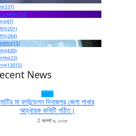
ীয়
(337)
 ও প্রযুক্তি
(10)
োদন
(47)
নীতি
(201)
নীতি
(284)
ফস্টাইল
(15)
াঙ্গন
(430)
পাদকিয়
(23)
াদেশ
(13015)
ecent News
সারাদেশ
মাটির মা ফাউন্ডেশন দিনাজপুর জেলা শাখার
আহ্বায়ক কমিটি গঠিত।
আগস্ট ৬, ২০২৬