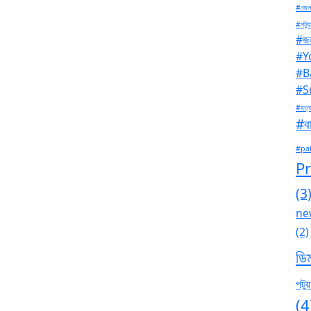
#জেল
#পটুয়
#জল
#Y
#B
#S
#হত্য
#বা
#pa
P
(3
ne
(2)
ডি
পটুয়
(4