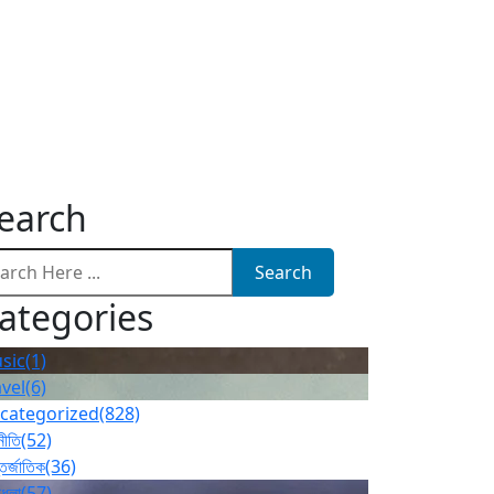
earch
Search
ategories
sic
(1)
avel
(6)
categorized
(828)
নীতি
(52)
তর্জাতিক
(36)
ধুলা
(57)