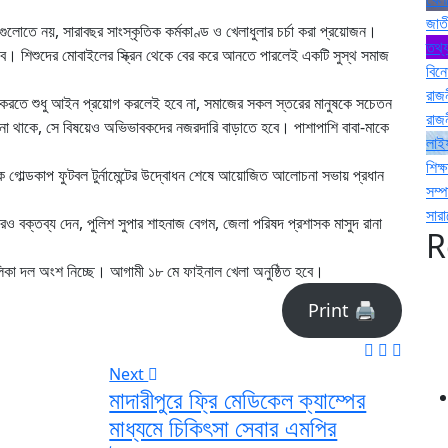
জাত
িবসগুলোতে নয়, সারাবছর সাংস্কৃতিক কর্মকাণ্ড ও খেলাধুলার চর্চা করা প্রয়োজন।
তথ্য
্ভব। শিশুদের মোবাইলের স্ক্রিন থেকে বের করে আনতে পারলেই একটি সুস্থ সমাজ
বিন
রাজ
করতে শুধু আইন প্রয়োগ করলেই হবে না, সমাজের সকল স্তরের মানুষকে সচেতন
রাজ
 না থাকে, সে বিষয়েও অভিভাবকদের নজরদারি বাড়াতে হবে। পাশাপাশি বাবা-মাকে
লাই
শিক্ষ
মিক গোল্ডকাপ ফুটবল টুর্নামেন্টের উদ্বোধন শেষে আয়োজিত আলোচনা সভায় প্রধান
সম্
সার
ও বক্তব্য দেন, পুলিশ সুপার শাহনাজ বেগম, জেলা পরিষদ প্রশাসক মাসুদ রানা
R
 বালিকা দল অংশ নিচ্ছে। আগামী ১৮ মে ফাইনাল খেলা অনুষ্ঠিত হবে।
Print 🖨
Next
মাদারীপুরে ফ্রি মেডিকেল ক্যাম্পের
মাধ্যমে চিকিৎসা সেবার এমপির