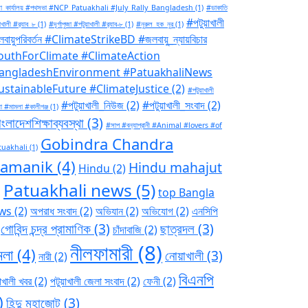
া_কার্যালয় #পথসভা #NCP_Patuakhali #July_Rally_Bangladesh
(1)
#ডাকাতি
#পটুয়াখালী
াখালী #র‍্যাব_৮
(1)
#দূর্গাপুজা #পটুয়াখালী #র‍্যাব-৮
(1)
#নুরুল_হক_নুর
(1)
বায়ুপরিবর্তন #ClimateStrikeBD #জলবায়ু_ন্যায়বিচার
outhForClimate #ClimateAction
angladeshEnvironment #PatuakhaliNews
ustainableFuture #ClimateJustice
(2)
#পটুয়াখালী
#পটুয়াখালী_নিউজ
(2)
#পটুয়াখালী_সংবাদ
(2)
া #মামলা #কালীগঞ্জ
(1)
ংলাদেশশিক্ষাব্যবস্থা
(3)
#সাপ #বন্যাপ্রানী #Animal #lovers #of
Gobindra Chandra
tuakhali
(1)
ramanik
(4)
Hindu mahajut
Hindu
(2)
Patuakhali news
(5)
)
top Bangla
ws
(2)
অপরাধ সংবাদ
(2)
অভিযান
(2)
অভিযোগ
(2)
এনসিপি
গোবিন্দ চন্দ্র প্রামাণিক
(3)
ছাত্রদল
(3)
চাঁদাবাজি
(2)
নীলফামারী
(8)
মলা
(4)
নোয়াখালী
(3)
নারী
(2)
বিএনপি
াখালী খবর
(2)
পটুয়াখালী জেলা সংবাদ
(2)
ফেনী
(2)
)
হিন্দু মহাজোট
(3)