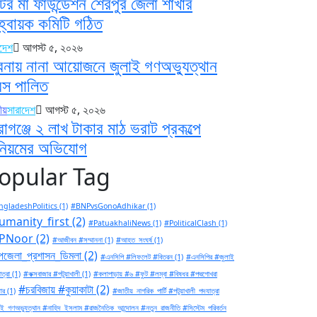
টির মা ফাউন্ডেশন শেরপুর জেলা শাখার
্বায়ক কমিটি গঠিত
াদেশ
আগস্ট ৫, ২০২৬
বনায় নানা আয়োজনে জুলাই গণঅভ্যুত্থান
বস পালিত
ীয়
সারাদেশ
আগস্ট ৫, ২০২৬
রাগঞ্জে ২ লাখ টাকার মাঠ ভরাট প্রকল্পে
িয়মের অভিযোগ
opular Tag
gladeshPolitics
(1)
#BNPvsGonoAdhikar
(1)
umanity_first
(2)
#PatuakhaliNews
(1)
#PoliticalClash
(1)
PNoor
(2)
#আজীবন #সম্মাননা
(1)
#আহত_সংঘর্ষ
(1)
জেলা_প্রশাসন_ডিমলা
(2)
#এনসিপি #লিফলেট #বিতরন
(1)
#এনসিপির #জুলাই
ত্রা
(1)
#কক্সবাজার #পটুয়াখালী
(1)
#কলাপাড়ায় #৬ #ফুট #লম্বা #বিষধর #পদ্মগোখরা
#চরবিজায় #কুয়াকাটা
(2)
ার
(1)
#জাতীয়_নাগরিক_পার্টি #পটুয়াখালী_পদযাত্রা
ই_গণঅভ্যুত্থান #নাহিদ_ইসলাম #রাজনৈতিক_আন্দোলন #নতুন_রাজনীতি #সিস্টেম_পরিবর্তন