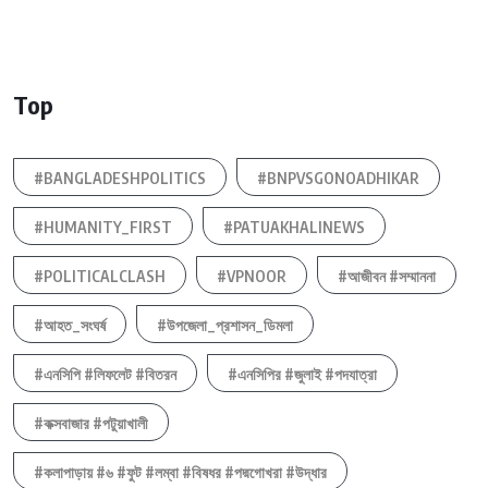
Top
#BANGLADESHPOLITICS
#BNPVSGONOADHIKAR
#HUMANITY_FIRST
#PATUAKHALINEWS
#POLITICALCLASH
#VPNOOR
#আজীবন #সম্মাননা
#আহত_সংঘর্ষ
#উপজেলা_প্রশাসন_ডিমলা
#এনসিপি #লিফলেট #বিতরন
#এনসিপির #জুলাই #পদযাত্রা
#কক্সবাজার #পটুয়াখালী
#কলাপাড়ায় #৬ #ফুট #লম্বা #বিষধর #পদ্মগোখরা #উদ্ধার