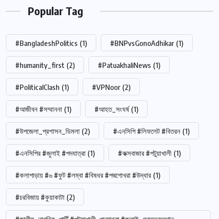
Popular Tag
#BangladeshPolitics
(1)
#BNPvsGonoAdhikar
(1)
#humanity_first
(2)
#PatuakhaliNews
(1)
#PoliticalClash
(1)
#VPNoor
(2)
#আজীবন #সম্মাননা
(1)
#আহত_সংঘর্ষ
(1)
#উপজেলা_প্রশাসন_ডিমলা
(2)
#এনসিপি #লিফলেট #বিতরন
(1)
#এনসিপির #জুলাই #পদযাত্রা
(1)
#কক্সবাজার #পটুয়াখালী
(1)
#কলাপাড়ায় #৬ #ফুট #লম্বা #বিষধর #পদ্মগোখরা #উদ্ধার
(1)
#চরবিজায় #কুয়াকাটা
(2)