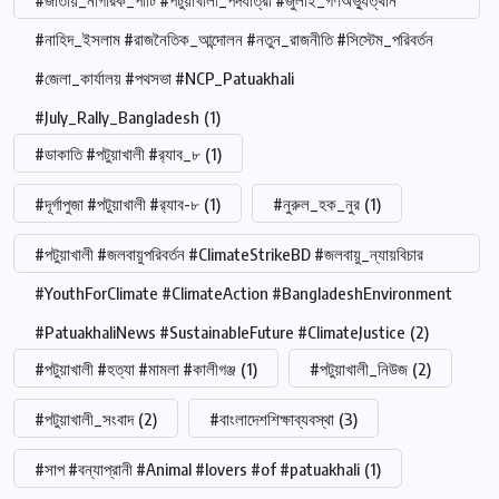
#জাতীয়_নাগরিক_পার্টি #পটুয়াখালী_পদযাত্রা #জুলাই_গণঅভ্যুত্থান
#নাহিদ_ইসলাম #রাজনৈতিক_আন্দোলন #নতুন_রাজনীতি #সিস্টেম_পরিবর্তন
#জেলা_কার্যালয় #পথসভা #NCP_Patuakhali
#July_Rally_Bangladesh
(1)
#ডাকাতি #পটুয়াখালী #র‍্যাব_৮
(1)
#দূর্গাপুজা #পটুয়াখালী #র‍্যাব-৮
(1)
#নুরুল_হক_নুর
(1)
#পটুয়াখালী #জলবায়ুপরিবর্তন #ClimateStrikeBD #জলবায়ু_ন্যায়বিচার
#YouthForClimate #ClimateAction #BangladeshEnvironment
#PatuakhaliNews #SustainableFuture #ClimateJustice
(2)
#পটুয়াখালী #হত্যা #মামলা #কালীগঞ্জ
(1)
#পটুয়াখালী_নিউজ
(2)
#পটুয়াখালী_সংবাদ
(2)
#বাংলাদেশশিক্ষাব্যবস্থা
(3)
#সাপ #বন্যাপ্রানী #Animal #lovers #of #patuakhali
(1)