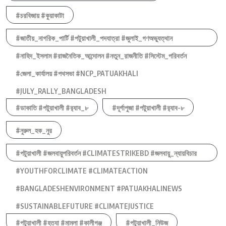
#চরবিজায় #কুয়াকাটা
#জাতীয়_নাগরিক_পার্টি #পটুয়াখালী_পদযাত্রা #জুলাই_গণঅভ্যুত্থান
#নাহিদ_ইসলাম #রাজনৈতিক_আন্দোলন #নতুন_রাজনীতি #সিস্টেম_পরিবর্তন
#জেলা_কার্যালয় #পথসভা #NCP_PATUAKHALI
#JULY_RALLY_BANGLADESH
#ডাকাতি #পটুয়াখালী #র‍্যাব_৮
#দূর্গাপুজা #পটুয়াখালী #র‍্যাব-৮
#নুরুল_হক_নুর
#পটুয়াখালী #জলবায়ুপরিবর্তন #CLIMATESTRIKEBD #জলবায়ু_ন্যায়বিচার
#YOUTHFORCLIMATE #CLIMATEACTION
#BANGLADESHENVIRONMENT #PATUAKHALINEWS
#SUSTAINABLEFUTURE #CLIMATEJUSTICE
#পটুয়াখালী #হত্যা #মামলা #কালীগঞ্জ
#পটুয়াখালী_নিউজ