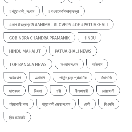
#পটুয়াখালী_সংবাদ
#বাংলাদেশশিক্ষাব্যবস্থা
#সাপ #বন্যাপ্রানী #ANIMAL #LOVERS #OF #PATUAKHALI
GOBINDRA CHANDRA PRAMANIK
HINDU
HINDU MAHAJUT
PATUAKHALI NEWS
TOP BANGLA NEWS
অপরাধ সংবাদ
অভিযান
অভিযোগ
এনসিপি
গোবিন্দ চন্দ্র প্রামাণিক
চাঁদাবাজি
ছাত্রদল
ডিমলা
নারী
নীলফামারী
নোয়াখালী
পটুয়াখালী খবর
পটুয়াখালী জেলা সংবাদ
ফেনী
বিএনপি
হিন্দু মহাজোট