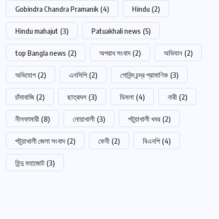
Gobindra Chandra Pramanik
(4)
Hindu
(2)
Hindu mahajut
(3)
Patuakhali news
(5)
top Bangla news
(2)
অপরাধ সংবাদ
(2)
অভিযান
(2)
অভিযোগ
(2)
এনসিপি
(2)
গোবিন্দ চন্দ্র প্রামাণিক
(3)
চাঁদাবাজি
(2)
ছাত্রদল
(3)
ডিমলা
(4)
নারী
(2)
নীলফামারী
(8)
নোয়াখালী
(3)
পটুয়াখালী খবর
(2)
পটুয়াখালী জেলা সংবাদ
(2)
ফেনী
(2)
বিএনপি
(4)
হিন্দু মহাজোট
(3)