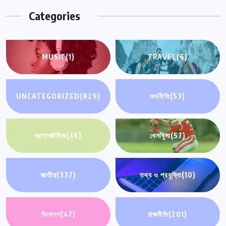
Categories
MUSIC
(1)
TRAVEL
(6)
UNCATEGORIZED
(829)
অর্থনীতি
(53)
আন্তর্জাতিক
(36)
খেলাধুলা
(57)
জাতীয়
(337)
তথ্য ও প্রযুক্তি
(10)
বিনোদন
(47)
রাজনীতি
(201)