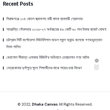
Recent Posts
সিরাজগঞ্জে ১০৪ বোতল স্ক্যাফসহ নারী মাদক ব্যবসায়ী গ্রেফতার
শাহরাস্তি পৌরসভার ২০২৬-২৭ অর্থবছরের ৪৬ কোটি ৬০ লাখ টাকার বাজেট ঘোষণা
চট্টগ্রাম সিটি কর্পোরেশন মিউনিসিপাল মডেল স্কুল অ্যান্ড কলেজে গণঅভ্যুত্থান
দিবস পালিত
বেনাপোল সীমান্ত এলাকায় বিজিবি’র অভিযানে চোরাচালান পণ্য আটক
নেত্রকোনার দুর্গাপুরে ক্ষুদে শিক্ষার্থীদের মাঝে গাছের চারা বিতরণ
© 2022,
Dhaka Canvas
All Rights Reserved.