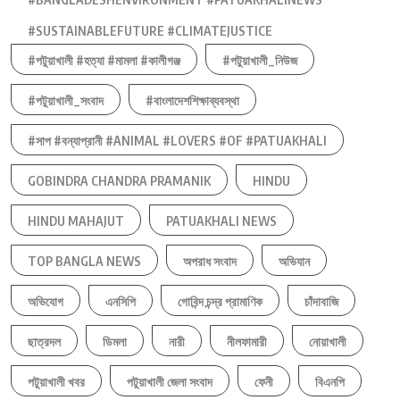
#SUSTAINABLEFUTURE #CLIMATEJUSTICE
#পটুয়াখালী #হত্যা #মামলা #কালীগঞ্জ
#পটুয়াখালী_নিউজ
#পটুয়াখালী_সংবাদ
#বাংলাদেশশিক্ষাব্যবস্থা
#সাপ #বন্যাপ্রানী #ANIMAL #LOVERS #OF #PATUAKHALI
GOBINDRA CHANDRA PRAMANIK
HINDU
HINDU MAHAJUT
PATUAKHALI NEWS
TOP BANGLA NEWS
অপরাধ সংবাদ
অভিযান
অভিযোগ
এনসিপি
গোবিন্দ চন্দ্র প্রামাণিক
চাঁদাবাজি
ছাত্রদল
ডিমলা
নারী
নীলফামারী
নোয়াখালী
পটুয়াখালী খবর
পটুয়াখালী জেলা সংবাদ
ফেনী
বিএনপি