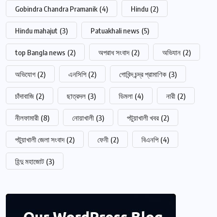
Gobindra Chandra Pramanik
(4)
Hindu
(2)
Hindu mahajut
(3)
Patuakhali news
(5)
top Bangla news
(2)
অপরাধ সংবাদ
(2)
অভিযান
(2)
অভিযোগ
(2)
এনসিপি
(2)
গোবিন্দ চন্দ্র প্রামাণিক
(3)
চাঁদাবাজি
(2)
ছাত্রদল
(3)
ডিমলা
(4)
নারী
(2)
নীলফামারী
(8)
নোয়াখালী
(3)
পটুয়াখালী খবর
(2)
পটুয়াখালী জেলা সংবাদ
(2)
ফেনী
(2)
বিএনপি
(4)
হিন্দু মহাজোট
(3)