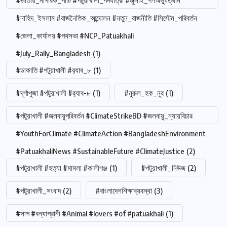
#জাতীয়_নাগরিক_পার্টি #পটুয়াখালী_পদযাত্রা #জুলাই_গণঅভ্যুত্থান
#নাহিদ_ইসলাম #রাজনৈতিক_আন্দোলন #নতুন_রাজনীতি #সিস্টেম_পরিবর্তন
#জেলা_কার্যালয় #পথসভা #NCP_Patuakhali
#July_Rally_Bangladesh
(1)
#ডাকাতি #পটুয়াখালী #র‍্যাব_৮
(1)
#দূর্গাপুজা #পটুয়াখালী #র‍্যাব-৮
(1)
#নুরুল_হক_নুর
(1)
#পটুয়াখালী #জলবায়ুপরিবর্তন #ClimateStrikeBD #জলবায়ু_ন্যায়বিচার
#YouthForClimate #ClimateAction #BangladeshEnvironment
#PatuakhaliNews #SustainableFuture #ClimateJustice
(2)
#পটুয়াখালী #হত্যা #মামলা #কালীগঞ্জ
(1)
#পটুয়াখালী_নিউজ
(2)
#পটুয়াখালী_সংবাদ
(2)
#বাংলাদেশশিক্ষাব্যবস্থা
(3)
#সাপ #বন্যাপ্রানী #Animal #lovers #of #patuakhali
(1)