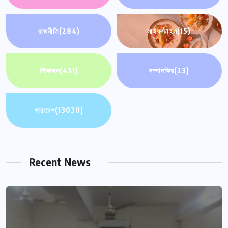
রাজনীতি
(284)
লাইফস্টাইল
(15)
শিক্ষাঙ্গন
(431)
সম্পাদকিয়
(23)
সারাদেশ
(13030)
Recent News