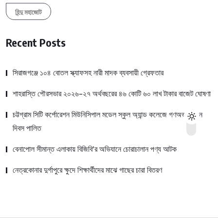
হিন্দু মহাজোট
Recent Posts
সিরাজগঞ্জে ১০৪ বোতল স্ক্যাফসহ নারী মাদক ব্যবসায়ী গ্রেফতার
শাহরাস্তি পৌরসভার ২০২৬-২৭ অর্থবছরের ৪৬ কোটি ৬০ লাখ টাকার বাজেট ঘোষণা
চট্টগ্রাম সিটি কর্পোরেশন মিউনিসিপাল মডেল স্কুল অ্যান্ড কলেজে গণঅভ্যুত্থান
দিবস পালিত
বেনাপোল সীমান্ত এলাকায় বিজিবি’র অভিযানে চোরাচালান পণ্য আটক
নেত্রকোনার দুর্গাপুরে ক্ষুদে শিক্ষার্থীদের মাঝে গাছের চারা বিতরণ