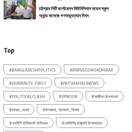
চট্টগ্রাম সিটি কর্পোরেশন মিউনিসিপাল মডেল স্কুল
অ্যান্ড কলেজে গণঅভ্যুত্থান দিবস
Top
#BANGLADESHPOLITICS
#BNPVSGONOADHIKAR
#HUMANITY_FIRST
#PATUAKHALINEWS
#POLITICALCLASH
#VPNOOR
#আজীবন #সম্মাননা
#আহত_সংঘর্ষ
#উপজেলা_প্রশাসন_ডিমলা
#এনসিপি #লিফলেট #বিতরন
#এনসিপির #জুলাই #পদযাত্রা