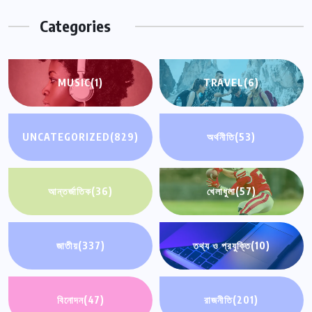
Categories
MUSIC
(1)
TRAVEL
(6)
UNCATEGORIZED
(829)
অর্থনীতি
(53)
আন্তর্জাতিক
(36)
খেলাধুলা
(57)
জাতীয়
(337)
তথ্য ও প্রযুক্তি
(10)
বিনোদন
(47)
রাজনীতি
(201)