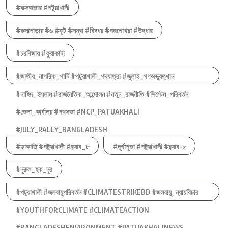
#কক্সবাজার #পটুয়াখালী
#কলাপাড়ায় #৬ #ফুট #লম্বা #বিষধর #পদ্মগোখরা #উদ্ধার
#চরবিজায় #কুয়াকাটা
#জাতীয়_নাগরিক_পার্টি #পটুয়াখালী_পদযাত্রা #জুলাই_গণঅভ্যুত্থান
#নাহিদ_ইসলাম #রাজনৈতিক_আন্দোলন #নতুন_রাজনীতি #সিস্টেম_পরিবর্তন
#জেলা_কার্যালয় #পথসভা #NCP_PATUAKHALI
#JULY_RALLY_BANGLADESH
#ডাকাতি #পটুয়াখালী #র‍্যাব_৮
#দূর্গাপুজা #পটুয়াখালী #র‍্যাব-৮
#নুরুল_হক_নুর
#পটুয়াখালী #জলবায়ুপরিবর্তন #CLIMATESTRIKEBD #জলবায়ু_ন্যায়বিচার
#YOUTHFORCLIMATE #CLIMATEACTION
#BANGLADESHENVIRONMENT #PATUAKHALINEWS