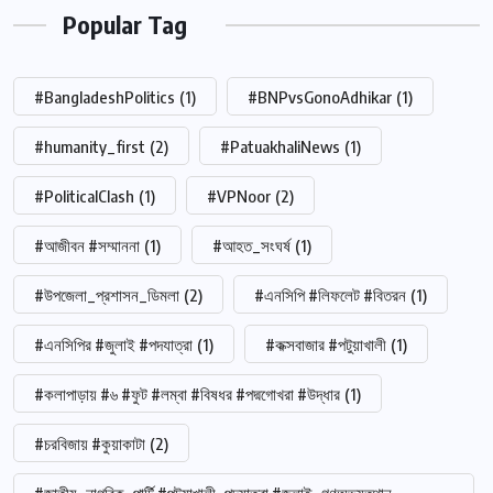
Popular Tag
#BangladeshPolitics
(1)
#BNPvsGonoAdhikar
(1)
#humanity_first
(2)
#PatuakhaliNews
(1)
#PoliticalClash
(1)
#VPNoor
(2)
#আজীবন #সম্মাননা
(1)
#আহত_সংঘর্ষ
(1)
#উপজেলা_প্রশাসন_ডিমলা
(2)
#এনসিপি #লিফলেট #বিতরন
(1)
#এনসিপির #জুলাই #পদযাত্রা
(1)
#কক্সবাজার #পটুয়াখালী
(1)
#কলাপাড়ায় #৬ #ফুট #লম্বা #বিষধর #পদ্মগোখরা #উদ্ধার
(1)
#চরবিজায় #কুয়াকাটা
(2)