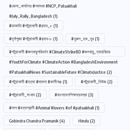
#জেলা_কার্যালয় #পথসভা #NCP_Patuakhali
#July_Rally_Bangladesh
(1)
#ডাকাতি #পটুয়াখালী #র‍্যাব_৮
(1)
#দূর্গাপুজা #পটুয়াখালী #র‍্যাব-৮
(1)
#নুরুল_হক_নুর
(1)
#পটুয়াখালী #জলবায়ুপরিবর্তন #ClimateStrikeBD #জলবায়ু_ন্যায়বিচার
#YouthForClimate #ClimateAction #BangladeshEnvironment
#PatuakhaliNews #SustainableFuture #ClimateJustice
(2)
#পটুয়াখালী #হত্যা #মামলা #কালীগঞ্জ
(1)
#পটুয়াখালী_নিউজ
(2)
#পটুয়াখালী_সংবাদ
(2)
#বাংলাদেশশিক্ষাব্যবস্থা
(3)
#সাপ #বন্যাপ্রানী #Animal #lovers #of #patuakhali
(1)
Gobindra Chandra Pramanik
(4)
Hindu
(2)