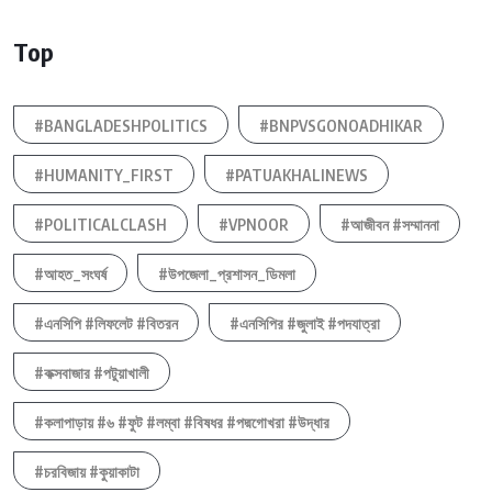
Top
#BANGLADESHPOLITICS
#BNPVSGONOADHIKAR
#HUMANITY_FIRST
#PATUAKHALINEWS
#POLITICALCLASH
#VPNOOR
#আজীবন #সম্মাননা
#আহত_সংঘর্ষ
#উপজেলা_প্রশাসন_ডিমলা
#এনসিপি #লিফলেট #বিতরন
#এনসিপির #জুলাই #পদযাত্রা
#কক্সবাজার #পটুয়াখালী
#কলাপাড়ায় #৬ #ফুট #লম্বা #বিষধর #পদ্মগোখরা #উদ্ধার
#চরবিজায় #কুয়াকাটা