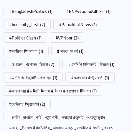
#BangladeshPolitics
(1)
#BNPvsGonoAdhikar
(1)
#humanity_first
(2)
#PatuakhaliNews
(1)
#PoliticalClash
(1)
#VPNoor
(2)
#আজীবন #সম্মাননা
(1)
#আহত_সংঘর্ষ
(1)
#উপজেলা_প্রশাসন_ডিমলা
(2)
#এনসিপি #লিফলেট #বিতরন
(1)
#এনসিপির #জুলাই #পদযাত্রা
(1)
#কক্সবাজার #পটুয়াখালী
(1)
#কলাপাড়ায় #৬ #ফুট #লম্বা #বিষধর #পদ্মগোখরা #উদ্ধার
(1)
#চরবিজায় #কুয়াকাটা
(2)
#জাতীয়_নাগরিক_পার্টি #পটুয়াখালী_পদযাত্রা #জুলাই_গণঅভ্যুত্থান
#নাহিদ_ইসলাম #রাজনৈতিক_আন্দোলন #নতুন_রাজনীতি #সিস্টেম_পরিবর্তন