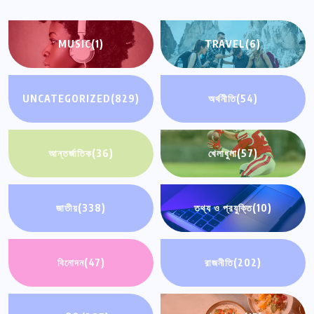
MUSIC
(1)
TRAVEL
(6)
UNCATEGORIZED
(829)
অর্থনীতি
(54)
আন্তর্জাতিক
(36)
খেলাধুলা
(57)
জাতীয়
(338)
তথ্য ও প্রযুক্তি
(10)
বিনোদন
(47)
রাজনীতি
(202)