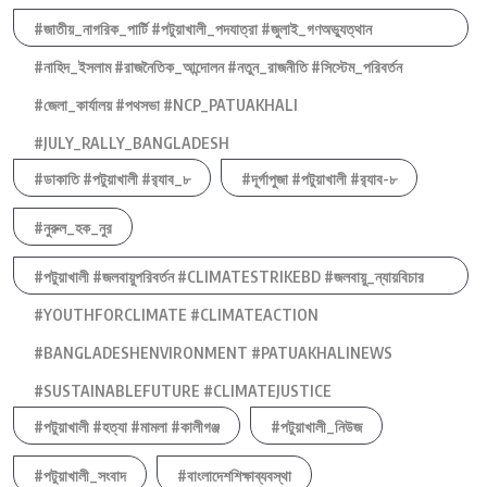
#জাতীয়_নাগরিক_পার্টি #পটুয়াখালী_পদযাত্রা #জুলাই_গণঅভ্যুত্থান
#নাহিদ_ইসলাম #রাজনৈতিক_আন্দোলন #নতুন_রাজনীতি #সিস্টেম_পরিবর্তন
#জেলা_কার্যালয় #পথসভা #NCP_PATUAKHALI
#JULY_RALLY_BANGLADESH
#ডাকাতি #পটুয়াখালী #র‍্যাব_৮
#দূর্গাপুজা #পটুয়াখালী #র‍্যাব-৮
#নুরুল_হক_নুর
#পটুয়াখালী #জলবায়ুপরিবর্তন #CLIMATESTRIKEBD #জলবায়ু_ন্যায়বিচার
#YOUTHFORCLIMATE #CLIMATEACTION
#BANGLADESHENVIRONMENT #PATUAKHALINEWS
#SUSTAINABLEFUTURE #CLIMATEJUSTICE
#পটুয়াখালী #হত্যা #মামলা #কালীগঞ্জ
#পটুয়াখালী_নিউজ
#পটুয়াখালী_সংবাদ
#বাংলাদেশশিক্ষাব্যবস্থা