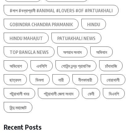
#সাপ #বন্যাপ্রানী #ANIMAL #LOVERS #OF #PATUAKHALI
GOBINDRA CHANDRA PRAMANIK
HINDU
HINDU MAHAJUT
PATUAKHALI NEWS
TOP BANGLA NEWS
অপরাধ সংবাদ
অভিযান
অভিযোগ
এনসিপি
গোবিন্দ চন্দ্র প্রামাণিক
চাঁদাবাজি
ছাত্রদল
ডিমলা
নারী
নীলফামারী
নোয়াখালী
পটুয়াখালী খবর
পটুয়াখালী জেলা সংবাদ
ফেনী
বিএনপি
হিন্দু মহাজোট
Recent Posts