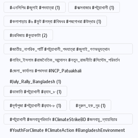
#এনসিপির #জুলাই #পদযাত্রা
(1)
#কক্সবাজার #পটুয়াখালী
(1)
#কলাপাড়ায় #৬ #ফুট #লম্বা #বিষধর #পদ্মগোখরা #উদ্ধার
(1)
#চরবিজায় #কুয়াকাটা
(2)
#জাতীয়_নাগরিক_পার্টি #পটুয়াখালী_পদযাত্রা #জুলাই_গণঅভ্যুত্থান
#নাহিদ_ইসলাম #রাজনৈতিক_আন্দোলন #নতুন_রাজনীতি #সিস্টেম_পরিবর্তন
#জেলা_কার্যালয় #পথসভা #NCP_Patuakhali
#July_Rally_Bangladesh
(1)
#ডাকাতি #পটুয়াখালী #র‍্যাব_৮
(1)
#দূর্গাপুজা #পটুয়াখালী #র‍্যাব-৮
(1)
#নুরুল_হক_নুর
(1)
#পটুয়াখালী #জলবায়ুপরিবর্তন #ClimateStrikeBD #জলবায়ু_ন্যায়বিচার
#YouthForClimate #ClimateAction #BangladeshEnvironment