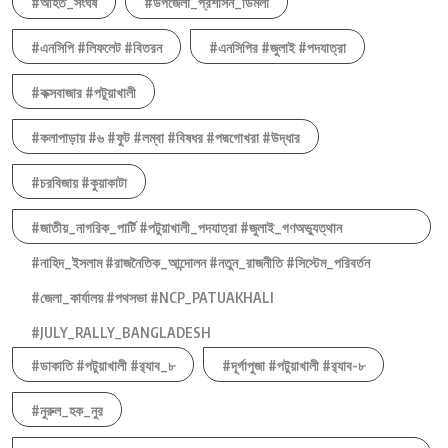
#আহত_সংঘর্ষ
#উপজেলা_প্রশাসন_ডিমলা
#এনসিপি #লিফলেট #বিতরন
#এনসিপির #জুলাই #পদযাত্রা
#কক্সবাজার #পটুয়াখালী
#কলাপাড়ায় #৬ #ফুট #লম্বা #বিষধর #পদ্মগোখরা #উদ্ধার
#চরবিজায় #কুয়াকাটা
#জাতীয়_নাগরিক_পার্টি #পটুয়াখালী_পদযাত্রা #জুলাই_গণঅভ্যুত্থান
#নাহিদ_ইসলাম #রাজনৈতিক_আন্দোলন #নতুন_রাজনীতি #সিস্টেম_পরিবর্তন
#জেলা_কার্যালয় #পথসভা #NCP_PATUAKHALI
#JULY_RALLY_BANGLADESH
#ডাকাতি #পটুয়াখালী #র‍্যাব_৮
#দূর্গাপুজা #পটুয়াখালী #র‍্যাব-৮
#নুরুল_হক_নুর