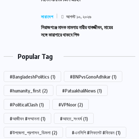
সারাদেশ
আগস্ট ১০, ২০২৬
সিরাজগঞ্জে মাদক মামলায় নারীর যাবজ্জীবন, মায়ের
সঙ্গে কারাগারে থাকবে শিশু
Popular Tag
#BangladeshPolitics
(1)
#BNPvsGonoAdhikar
(1)
#humanity_first
(2)
#PatuakhaliNews
(1)
#PoliticalClash
(1)
#VPNoor
(2)
#আজীবন #সম্মাননা
(1)
#আহত_সংঘর্ষ
(1)
#উপজেলা_প্রশাসন_ডিমলা
(2)
#এনসিপি #লিফলেট #বিতরন
(1)