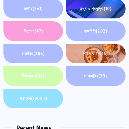
জাতীয়
(341)
তথ্য ও প্রযুক্তি
(10)
বিনোদন
(47)
রাজনীতি
(202)
রাজনীতি
(285)
লাইফস্টাইল
(15)
শিক্ষাঙ্গন
(432)
সম্পাদকিয়
(23)
সারাদেশ
(13097)
Recent News