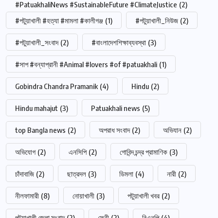
#PatuakhaliNews #SustainableFuture #ClimateJustice
(2)
#পটুয়াখালী #হত্যা #মামলা #কালীগঞ্জ
(1)
#পটুয়াখালী_নিউজ
(2)
#পটুয়াখালী_সংবাদ
(2)
#বাংলাদেশশিক্ষাব্যবস্থা
(3)
#সাপ #বন্যাপ্রানী #Animal #lovers #of #patuakhali
(1)
Gobindra Chandra Pramanik
(4)
Hindu
(2)
Hindu mahajut
(3)
Patuakhali news
(5)
top Bangla news
(2)
অপরাধ সংবাদ
(2)
অভিযান
(2)
অভিযোগ
(2)
এনসিপি
(2)
গোবিন্দ চন্দ্র প্রামাণিক
(3)
চাঁদাবাজি
(2)
ছাত্রদল
(3)
ডিমলা
(4)
নারী
(2)
নীলফামারী
(8)
নোয়াখালী
(3)
পটুয়াখালী খবর
(2)
পটুয়াখালী জেলা সংবাদ
(2)
ফেনী
(2)
বিএনপি
(4)