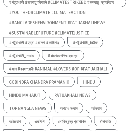
#পটুয়াখালী #জলবায়ুপরিবর্তন #CLIMATESTRIKEBD #জলবায়ু_ন্যায়বিচার
#YOUTHFORCLIMATE #CLIMATEACTION
#BANGLADESHENVIRONMENT #PATUAKHALINEWS
#SUSTAINABLEFUTURE #CLIMATEJUSTICE
#পটুয়াখালী #হত্যা #মামলা #কালীগঞ্জ
#পটুয়াখালী_নিউজ
#পটুয়াখালী_সংবাদ
#বাংলাদেশশিক্ষাব্যবস্থা
#সাপ #বন্যাপ্রানী #ANIMAL #LOVERS #OF #PATUAKHALI
GOBINDRA CHANDRA PRAMANIK
HINDU
HINDU MAHAJUT
PATUAKHALI NEWS
TOP BANGLA NEWS
অপরাধ সংবাদ
অভিযান
অভিযোগ
এনসিপি
গোবিন্দ চন্দ্র প্রামাণিক
চাঁদাবাজি