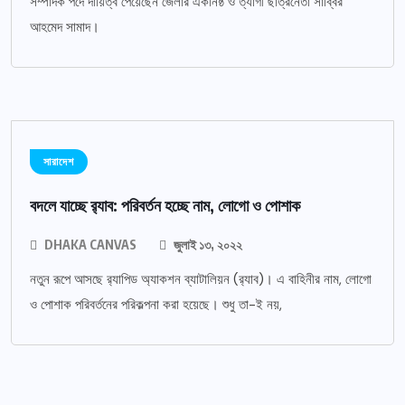
সম্পাদক পদে দায়িত্ব পেয়েছেন জেলার একনিষ্ঠ ও ত্যাগী ছাত্রনেতা সাব্বির
আহমেদ সামাদ।
সারাদেশ
বদলে যাচ্ছে র‌্যাব: পরিবর্তন হচ্ছে নাম, লোগো ও পোশাক
DHAKA CANVAS
জুলাই ১৩, ২০২২
নতুন রূপে আসছে র‌্যাপিড অ্যাকশন ব্যাটালিয়ন (র‌্যাব)। এ বাহিনীর নাম, লোগো
ও পোশাক পরিবর্তনের পরিকল্পনা করা হয়েছে। শুধু তা-ই নয়,