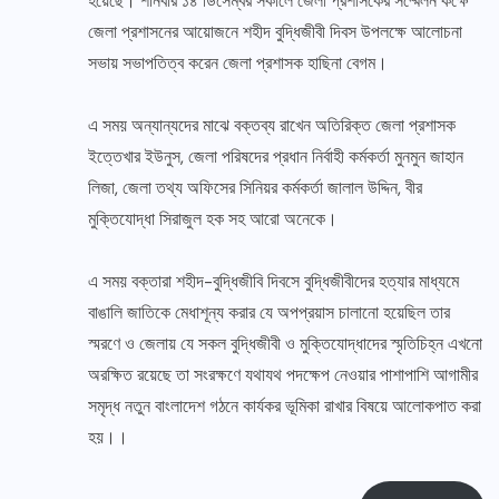
হয়েছে। শনিবার ১৪ ডিসেম্বর সকালে জেলা প্রশাসকের সম্মেলন কক্ষে
জেলা প্রশাসনের আয়োজনে শহীদ বুদ্ধিজীবী দিবস উপলক্ষে আলোচনা
সভায় সভাপতিত্ব করেন জেলা প্রশাসক হাছিনা বেগম।
এ সময় অন্যান্যদের মাঝে বক্তব্য রাখেন অতিরিক্ত জেলা প্রশাসক
ইত্তেখার ইউনুস, জেলা পরিষদের প্রধান নির্বাহী কর্মকর্তা মুনমুন জাহান
লিজা, জেলা তথ্য অফিসের সিনিয়র কর্মকর্তা জালাল উদ্দিন, বীর
মুক্তিযোদ্ধা সিরাজুল হক সহ আরো অনেকে।
এ সময় বক্তারা শহীদ-বুদ্ধিজীবি দিবসে বুদ্ধিজীবীদের হত্যার মাধ্যমে
বাঙালি জাতিকে মেধাশূন্য করার যে অপপ্রয়াস চালানো হয়েছিল তার
স্মরণে ও জেলায় যে সকল বুদ্ধিজীবী ও মুক্তিযোদ্ধাদের স্মৃতিচিহ্ন এখনো
অরক্ষিত রয়েছে তা সংরক্ষণে যথাযথ পদক্ষেপ নেওয়ার পাশাপাশি আগামীর
সমৃদ্ধ নতুন বাংলাদেশ গঠনে কার্যকর ভূমিকা রাখার বিষয়ে আলোকপাত করা
হয়।।