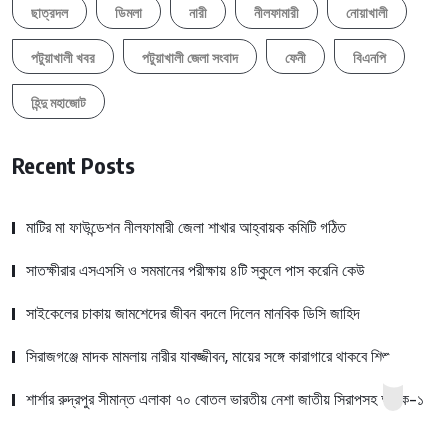
ছাত্রদল
ডিমলা
নারী
নীলফামারী
নোয়াখালী
পটুয়াখালী খবর
পটুয়াখালী জেলা সংবাদ
ফেনী
বিএনপি
হিন্দু মহাজোট
Recent Posts
মাটির মা ফাউন্ডেশন নীলফামারী জেলা শাখার আহ্বায়ক কমিটি গঠিত
সাতক্ষীরার এসএসসি ও সমমানের পরীক্ষায় ৪টি স্কুলে পাস করেনি কেউ
সাইকেলের চাকায় জামশেদের জীবন বদলে দিলেন মানবিক ডিসি জাহিদ
সিরাজগঞ্জে মাদক মামলায় নারীর যাবজ্জীবন, মায়ের সঙ্গে কারাগারে থাকবে শিশু
শার্শার রুদ্রপুর সীমান্ত এলাকা ৭০ বোতল ভারতীয় নেশা জাতীয় সিরাপসহ আটক-১