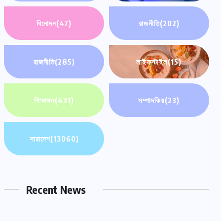
বিনোদন
(47)
রাজনীতি
(202)
রাজনীতি
(285)
লাইফস্টাইল
(15)
শিক্ষাঙ্গন
(431)
সম্পাদকিয়
(23)
সারাদেশ
(13060)
Recent News