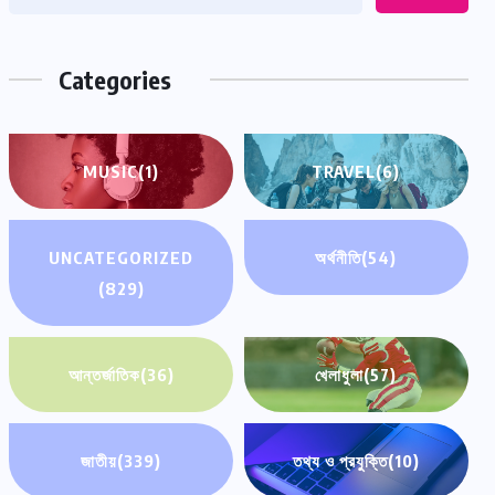
Categories
MUSIC
(1)
TRAVEL
(6)
UNCATEGORIZED
অর্থনীতি
(54)
(829)
আন্তর্জাতিক
(36)
খেলাধুলা
(57)
জাতীয়
(339)
তথ্য ও প্রযুক্তি
(10)