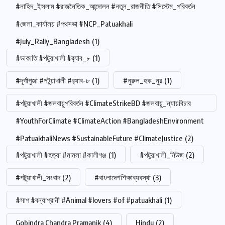
#নাহিদ_ইসলাম #রাজনৈতিক_আন্দোলন #নতুন_রাজনীতি #সিস্টেম_পরিবর্তন
#জেলা_কার্যালয় #পথসভা #NCP_Patuakhali
#July_Rally_Bangladesh
(1)
#ডাকাতি #পটুয়াখালী #র‍্যাব_৮
(1)
#দূর্গাপুজা #পটুয়াখালী #র‍্যাব-৮
(1)
#নুরুল_হক_নুর
(1)
#পটুয়াখালী #জলবায়ুপরিবর্তন #ClimateStrikeBD #জলবায়ু_ন্যায়বিচার
#YouthForClimate #ClimateAction #BangladeshEnvironment
#PatuakhaliNews #SustainableFuture #ClimateJustice
(2)
#পটুয়াখালী #হত্যা #মামলা #কালীগঞ্জ
(1)
#পটুয়াখালী_নিউজ
(2)
#পটুয়াখালী_সংবাদ
(2)
#বাংলাদেশশিক্ষাব্যবস্থা
(3)
#সাপ #বন্যাপ্রানী #Animal #lovers #of #patuakhali
(1)
Gobindra Chandra Pramanik
(4)
Hindu
(2)