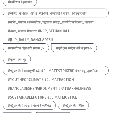
#চরবিজায় #কুয়াকাটা
#জাতীয়_নাগরিক_পার্টি #পটুয়াখালী_পদযাত্রা #জুলাই_গণঅভ্যুত্থান
#নাহিদ_ইসলাম #রাজনৈতিক_আন্দোলন #নতুন_রাজনীতি #সিস্টেম_পরিবর্তন
#জেলা_কার্যালয় #পথসভা #NCP_PATUAKHALI
#JULY_RALLY_BANGLADESH
#ডাকাতি #পটুয়াখালী #র‍্যাব_৮
#দূর্গাপুজা #পটুয়াখালী #র‍্যাব-৮
#নুরুল_হক_নুর
#পটুয়াখালী #জলবায়ুপরিবর্তন #CLIMATESTRIKEBD #জলবায়ু_ন্যায়বিচার
#YOUTHFORCLIMATE #CLIMATEACTION
#BANGLADESHENVIRONMENT #PATUAKHALINEWS
#SUSTAINABLEFUTURE #CLIMATEJUSTICE
#পটুয়াখালী #হত্যা #মামলা #কালীগঞ্জ
#পটুয়াখালী_নিউজ