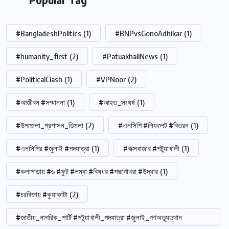
#BangladeshPolitics
(1)
#BNPvsGonoAdhikar
(1)
#humanity_first
(2)
#PatuakhaliNews
(1)
#PoliticalClash
(1)
#VPNoor
(2)
#আজীবন #সম্মাননা
(1)
#আহত_সংঘর্ষ
(1)
#উপজেলা_প্রশাসন_ডিমলা
(2)
#এনসিপি #লিফলেট #বিতরন
(1)
#এনসিপির #জুলাই #পদযাত্রা
(1)
#কক্সবাজার #পটুয়াখালী
(1)
#কলাপাড়ায় #৬ #ফুট #লম্বা #বিষধর #পদ্মগোখরা #উদ্ধার
(1)
#চরবিজায় #কুয়াকাটা
(2)
#জাতীয়_নাগরিক_পার্টি #পটুয়াখালী_পদযাত্রা #জুলাই_গণঅভ্যুত্থান