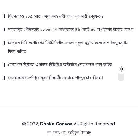
সিরাজগঞ্জে ১০৪ বোতল স্ক্যাফসহ নারী মাদক ব্যবসায়ী গ্রেফতার
শাহরাস্তি পৌরসভার ২০২৬-২৭ অর্থবছরের ৪৬ কোটি ৬০ লাখ টাকার বাজেট ঘোষণা
চট্টগ্রাম সিটি কর্পোরেশন মিউনিসিপাল মডেল স্কুল অ্যান্ড কলেজে গণঅভ্যুত্থান
দিবস পালিত
বেনাপোল সীমান্ত এলাকায় বিজিবি’র অভিযানে চোরাচালান পণ্য আটক
নেত্রকোনার দুর্গাপুরে ক্ষুদে শিক্ষার্থীদের মাঝে গাছের চারা বিতরণ
© 2022,
Dhaka Canvas
All Rights Reserved.
সম্পাদক:
মো: আরিফুল ইসলাম