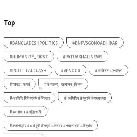
Top
#BANGLADESHPOLITICS
#BNPVSGONOADHIKAR
#HUMANITY_FIRST
#PATUAKHALINEWS
#POLITICALCLASH
#VPNOOR
#আজীবন #সম্মাননা
#আহত_সংঘর্ষ
#উপজেলা_প্রশাসন_ডিমলা
#এনসিপি #লিফলেট #বিতরন
#এনসিপির #জুলাই #পদযাত্রা
#কক্সবাজার #পটুয়াখালী
#কলাপাড়ায় #৬ #ফুট #লম্বা #বিষধর #পদ্মগোখরা #উদ্ধার