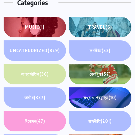
Categories
MUSIC
(1)
TRAVEL
(6)
UNCATEGORIZED
(829)
অর্থনীতি
(53)
আন্তর্জাতিক
(36)
খেলাধুলা
(57)
জাতীয়
(337)
তথ্য ও প্রযুক্তি
(10)
বিনোদন
(47)
রাজনীতি
(201)