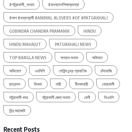
#পটুয়াখালী_সংবাদ
#বাংলাদেশশিক্ষাব্যবস্থা
#সাপ #বন্যাপ্রানী #ANIMAL #LOVERS #OF #PATUAKHALI
GOBINDRA CHANDRA PRAMANIK
HINDU
HINDU MAHAJUT
PATUAKHALI NEWS
TOP BANGLA NEWS
অপরাধ সংবাদ
অভিযান
অভিযোগ
এনসিপি
গোবিন্দ চন্দ্র প্রামাণিক
চাঁদাবাজি
ছাত্রদল
ডিমলা
নারী
নীলফামারী
নোয়াখালী
পটুয়াখালী খবর
পটুয়াখালী জেলা সংবাদ
ফেনী
বিএনপি
হিন্দু মহাজোট
Recent Posts