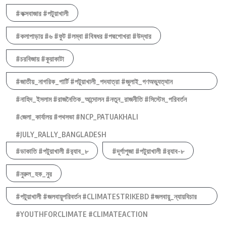
#কক্সবাজার #পটুয়াখালী
#কলাপাড়ায় #৬ #ফুট #লম্বা #বিষধর #পদ্মগোখরা #উদ্ধার
#চরবিজায় #কুয়াকাটা
#জাতীয়_নাগরিক_পার্টি #পটুয়াখালী_পদযাত্রা #জুলাই_গণঅভ্যুত্থান
#নাহিদ_ইসলাম #রাজনৈতিক_আন্দোলন #নতুন_রাজনীতি #সিস্টেম_পরিবর্তন
#জেলা_কার্যালয় #পথসভা #NCP_PATUAKHALI
#JULY_RALLY_BANGLADESH
#ডাকাতি #পটুয়াখালী #র‍্যাব_৮
#দূর্গাপুজা #পটুয়াখালী #র‍্যাব-৮
#নুরুল_হক_নুর
#পটুয়াখালী #জলবায়ুপরিবর্তন #CLIMATESTRIKEBD #জলবায়ু_ন্যায়বিচার
#YOUTHFORCLIMATE #CLIMATEACTION