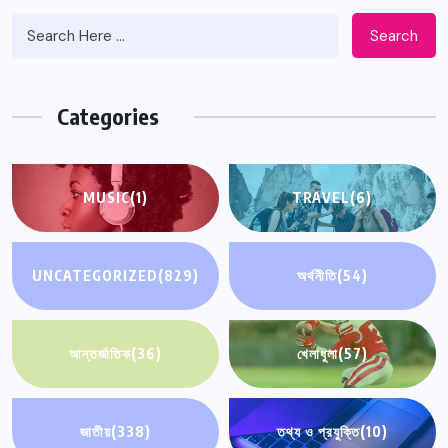
Search
Categories
MUSIC
(1)
TRAVEL
(6)
UNCATEGORIZED
(829)
অর্থনীতি
(54)
আন্তর্জাতিক
(36)
খেলাধুলা
(57)
জাতীয়
(338)
তথ্য ও প্রযুক্তি
(10)