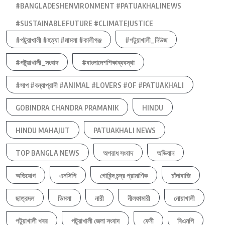
#BANGLADESHENVIRONMENT #PATUAKHALINEWS
#SUSTAINABLEFUTURE #CLIMATEJUSTICE
#পটুয়াখালী #হত্যা #মামলা #কালীগঞ্জ
#পটুয়াখালী_নিউজ
#পটুয়াখালী_সংবাদ
#বাংলাদেশশিক্ষাব্যবস্থা
#সাপ #বন্যাপ্রানী #ANIMAL #LOVERS #OF #PATUAKHALI
GOBINDRA CHANDRA PRAMANIK
HINDU
HINDU MAHAJUT
PATUAKHALI NEWS
TOP BANGLA NEWS
অপরাধ সংবাদ
অভিযান
অভিযোগ
এনসিপি
গোবিন্দ চন্দ্র প্রামাণিক
চাঁদাবাজি
ছাত্রদল
ডিমলা
নারী
নীলফামারী
নোয়াখালী
পটুয়াখালী খবর
পটুয়াখালী জেলা সংবাদ
ফেনী
বিএনপি