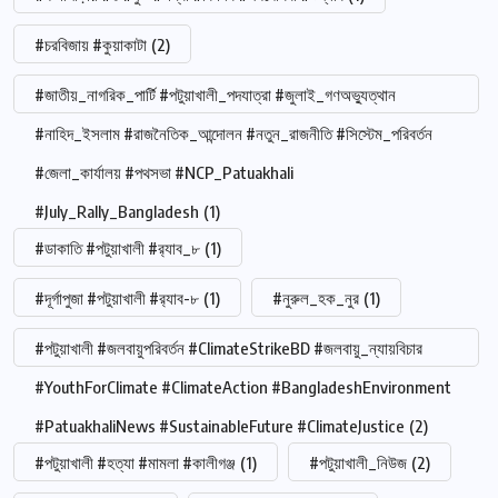
#চরবিজায় #কুয়াকাটা
(2)
#জাতীয়_নাগরিক_পার্টি #পটুয়াখালী_পদযাত্রা #জুলাই_গণঅভ্যুত্থান
#নাহিদ_ইসলাম #রাজনৈতিক_আন্দোলন #নতুন_রাজনীতি #সিস্টেম_পরিবর্তন
#জেলা_কার্যালয় #পথসভা #NCP_Patuakhali
#July_Rally_Bangladesh
(1)
#ডাকাতি #পটুয়াখালী #র‍্যাব_৮
(1)
#দূর্গাপুজা #পটুয়াখালী #র‍্যাব-৮
(1)
#নুরুল_হক_নুর
(1)
#পটুয়াখালী #জলবায়ুপরিবর্তন #ClimateStrikeBD #জলবায়ু_ন্যায়বিচার
#YouthForClimate #ClimateAction #BangladeshEnvironment
#PatuakhaliNews #SustainableFuture #ClimateJustice
(2)
#পটুয়াখালী #হত্যা #মামলা #কালীগঞ্জ
(1)
#পটুয়াখালী_নিউজ
(2)