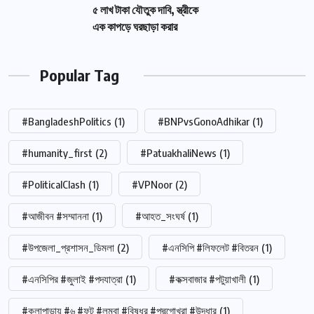
৫ লাখ টাকা যৌতুক দাবি, স্ত্রীকে
এক কাপড়ে ঘরছাড়া করার
Popular Tag
#BangladeshPolitics
(1)
#BNPvsGonoAdhikar
(1)
#humanity_first
(2)
#PatuakhaliNews
(1)
#PoliticalClash
(1)
#VPNoor
(2)
#আজীবন #সম্মাননা
(1)
#আহত_সংঘর্ষ
(1)
#উপজেলা_প্রশাসন_ডিমলা
(2)
#এনসিপি #লিফলেট #বিতরন
(1)
#এনসিপির #জুলাই #পদযাত্রা
(1)
#কক্সবাজার #পটুয়াখালী
(1)
#কলাপাড়ায় #৬ #ফুট #লম্বা #বিষধর #পদ্মগোখরা #উদ্ধার
(1)