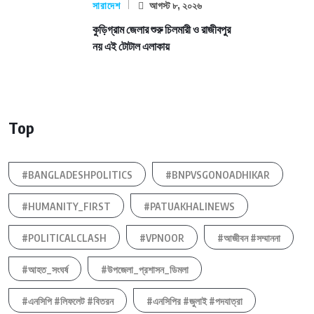
সারাদেশ
আগস্ট ৮, ২০২৬
কুড়িগ্রাম জেলার শুরু চিলমারী ও রাজীবপুর
নয় এই টোটাল এলাকায়
Top
#BANGLADESHPOLITICS
#BNPVSGONOADHIKAR
#HUMANITY_FIRST
#PATUAKHALINEWS
#POLITICALCLASH
#VPNOOR
#আজীবন #সম্মাননা
#আহত_সংঘর্ষ
#উপজেলা_প্রশাসন_ডিমলা
#এনসিপি #লিফলেট #বিতরন
#এনসিপির #জুলাই #পদযাত্রা