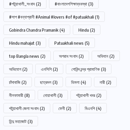
#পটুয়াখালী_সংবাদ
(2)
#বাংলাদেশশিক্ষাব্যবস্থা
(3)
#সাপ #বন্যাপ্রানী #Animal #lovers #of #patuakhali
(1)
Gobindra Chandra Pramanik
(4)
Hindu
(2)
Hindu mahajut
(3)
Patuakhali news
(5)
top Bangla news
(2)
অপরাধ সংবাদ
(2)
অভিযান
(2)
অভিযোগ
(2)
এনসিপি
(2)
গোবিন্দ চন্দ্র প্রামাণিক
(3)
চাঁদাবাজি
(2)
ছাত্রদল
(3)
ডিমলা
(4)
নারী
(2)
নীলফামারী
(8)
নোয়াখালী
(3)
পটুয়াখালী খবর
(2)
পটুয়াখালী জেলা সংবাদ
(2)
ফেনী
(2)
বিএনপি
(4)
হিন্দু মহাজোট
(3)