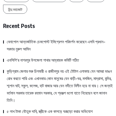
হিন্দু মহাজোট
Recent Posts
বেনাপোল আন্তর্জাতিক চেকপোস্ট ইমিগ্রেশন পরিদর্শন করেছেন এসবি প্রধান-
সরদার নুরুল আমিন
এনসিপি’র নাগরপুর উপজেলা শাখার আহ্বায়ক কমিটি গঠিত
কুড়িগ্রাম জেলার শুরু চিলমারী ও রাজীবপুর নয় এই টোটাল এলাকায় যেন আমরা ভাঙন
রোধ করতে পারি এবং এখানকার কোন মানুষের যেন বাড়ী-ঘর, মসজিদ, মাদ্রাসা, মন্দির,
শ্মশান ঘাট, স্কুল, কলেজ, হাট বাজার আর যেন নদীতে বিলীন হয়ে না যায়। সে জন্যই
বর্তমান সরকার তারেক রহমান সরকার, যে প্রকল্প গুলো হাতে নিয়েছেন বলে জানান
তিনি।
৫ লাখ টাকা যৌতুক দাবি, স্ত্রীকে এক কাপড়ে ঘরছাড়া করার অভিযোগ