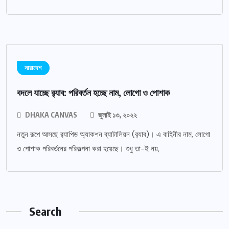
সারাদেশ
বদলে যাচ্ছে র‌্যাব: পরিবর্তন হচ্ছে নাম, লোগো ও পোশাক
DHAKA CANVAS
জুলাই ১৩, ২০২২
নতুন রূপে আসছে র‌্যাপিড অ্যাকশন ব্যাটালিয়ন (র‌্যাব)। এ বাহিনীর নাম, লোগো
ও পোশাক পরিবর্তনের পরিকল্পনা করা হয়েছে। শুধু তা-ই নয়,
Search