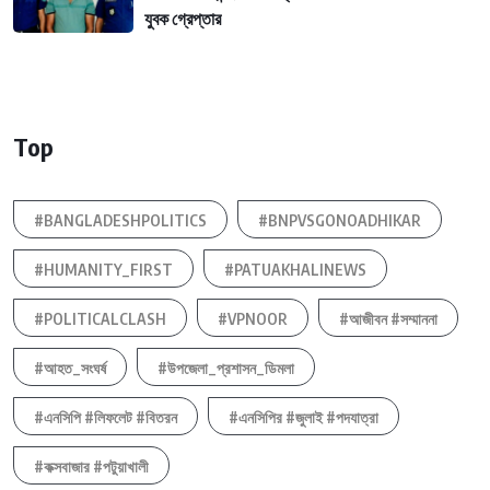
যুবক গ্রেপ্তার
Top
#BANGLADESHPOLITICS
#BNPVSGONOADHIKAR
#HUMANITY_FIRST
#PATUAKHALINEWS
#POLITICALCLASH
#VPNOOR
#আজীবন #সম্মাননা
#আহত_সংঘর্ষ
#উপজেলা_প্রশাসন_ডিমলা
#এনসিপি #লিফলেট #বিতরন
#এনসিপির #জুলাই #পদযাত্রা
#কক্সবাজার #পটুয়াখালী