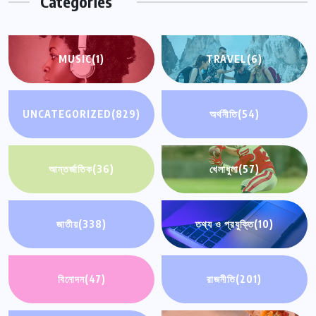
Categories
MUSIC
(1)
TRAVEL
(6)
UNCATEGORIZED
(829)
অর্থনীতি
(54)
আন্তর্জাতিক
(36)
খেলাধুলা
(57)
জাতীয়
(338)
তথ্য ও প্রযুক্তি
(10)
বিনোদন
(47)
রাজনীতি
(201)