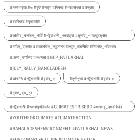
#কলাপাড়ায় #৬ #ফুট #লম্বা #বিষধর #পদ্মগোখরা #উদ্ধার
#চরবিজায় #কুয়াকাটা
#জাতীয়_নাগরিক_পার্টি #পটুয়াখালী_পদযাত্রা #জুলাই_গণঅভ্যুত্থান
#নাহিদ_ইসলাম #রাজনৈতিক_আন্দোলন #নতুন_রাজনীতি #সিস্টেম_পরিবর্তন
#জেলা_কার্যালয় #পথসভা #NCP_PATUAKHALI
#JULY_RALLY_BANGLADESH
#ডাকাতি #পটুয়াখালী #র‍্যাব_৮
#দূর্গাপুজা #পটুয়াখালী #র‍্যাব-৮
#নুরুল_হক_নুর
#পটুয়াখালী #জলবায়ুপরিবর্তন #CLIMATESTRIKEBD #জলবায়ু_ন্যায়বিচার
#YOUTHFORCLIMATE #CLIMATEACTION
#BANGLADESHENVIRONMENT #PATUAKHALINEWS
#SUSTAINABLEFUTURE #CLIMATEJUSTICE