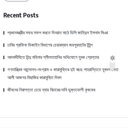
Recent Posts
প্রধানমন্ত্রীর সফর সফল করতে দিনরাত মাঠে ডিসি জাহিদুল ইসলাম মিঞা
ঢাবির গ্রাফিক ডিজাইন বিভাগের চেয়ারম্যান জয়পুরহাটের টুটুল
আদমদীঘিতে হিন্দু মহিলার শ্লীলতাহানির অভিযোগে যুবক গ্রেপ্তার
গণতান্ত্রিক আন্দোলন-সংগ্রাম ও কারামুক্তির দুই বছর: শাহরাস্তিতে যুবদল নেতা
আলী আজগর মিয়াজির কারামুক্তি দিবস
জীবনের নিরাপত্তা চেয়ে ন্যায় বিচারের দাবি ভুক্তভোগী কৃষকের