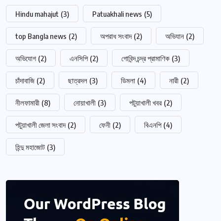
Hindu mahajut
(3)
Patuakhali news
(5)
top Bangla news
(2)
অপরাধ সংবাদ
(2)
অভিযান
(2)
অভিযোগ
(2)
এনসিপি
(2)
গোবিন্দ চন্দ্র প্রামাণিক
(3)
চাঁদাবাজি
(2)
ছাত্রদল
(3)
ডিমলা
(4)
নারী
(2)
নীলফামারী
(8)
নোয়াখালী
(3)
পটুয়াখালী খবর
(2)
পটুয়াখালী জেলা সংবাদ
(2)
ফেনী
(2)
বিএনপি
(4)
হিন্দু মহাজোট
(3)