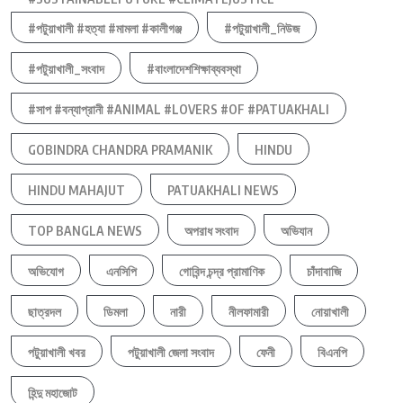
#পটুয়াখালী #হত্যা #মামলা #কালীগঞ্জ
#পটুয়াখালী_নিউজ
#পটুয়াখালী_সংবাদ
#বাংলাদেশশিক্ষাব্যবস্থা
#সাপ #বন্যাপ্রানী #ANIMAL #LOVERS #OF #PATUAKHALI
GOBINDRA CHANDRA PRAMANIK
HINDU
HINDU MAHAJUT
PATUAKHALI NEWS
TOP BANGLA NEWS
অপরাধ সংবাদ
অভিযান
অভিযোগ
এনসিপি
গোবিন্দ চন্দ্র প্রামাণিক
চাঁদাবাজি
ছাত্রদল
ডিমলা
নারী
নীলফামারী
নোয়াখালী
পটুয়াখালী খবর
পটুয়াখালী জেলা সংবাদ
ফেনী
বিএনপি
হিন্দু মহাজোট