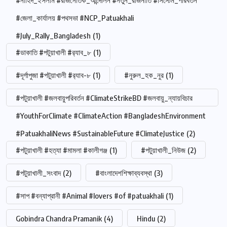
#নাহিদ_ইসলাম #রাজনৈতিক_আন্দোলন #নতুন_রাজনীতি #সিস্টেম_পরিবর্তন
#জেলা_কার্যালয় #পথসভা #NCP_Patuakhali
#July_Rally_Bangladesh
(1)
#ডাকাতি #পটুয়াখালী #র‍্যাব_৮
(1)
#দূর্গাপুজা #পটুয়াখালী #র‍্যাব-৮
(1)
#নুরুল_হক_নুর
(1)
#পটুয়াখালী #জলবায়ুপরিবর্তন #ClimateStrikeBD #জলবায়ু_ন্যায়বিচার
#YouthForClimate #ClimateAction #BangladeshEnvironment
#PatuakhaliNews #SustainableFuture #ClimateJustice
(2)
#পটুয়াখালী #হত্যা #মামলা #কালীগঞ্জ
(1)
#পটুয়াখালী_নিউজ
(2)
#পটুয়াখালী_সংবাদ
(2)
#বাংলাদেশশিক্ষাব্যবস্থা
(3)
#সাপ #বন্যাপ্রানী #Animal #lovers #of #patuakhali
(1)
Gobindra Chandra Pramanik
(4)
Hindu
(2)