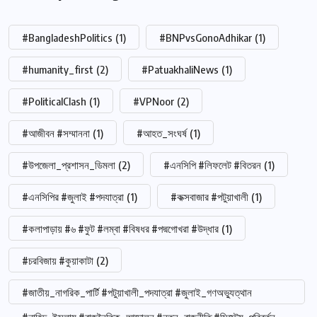
#BangladeshPolitics
(1)
#BNPvsGonoAdhikar
(1)
#humanity_first
(2)
#PatuakhaliNews
(1)
#PoliticalClash
(1)
#VPNoor
(2)
#আজীবন #সম্মাননা
(1)
#আহত_সংঘর্ষ
(1)
#উপজেলা_প্রশাসন_ডিমলা
(2)
#এনসিপি #লিফলেট #বিতরন
(1)
#এনসিপির #জুলাই #পদযাত্রা
(1)
#কক্সবাজার #পটুয়াখালী
(1)
#কলাপাড়ায় #৬ #ফুট #লম্বা #বিষধর #পদ্মগোখরা #উদ্ধার
(1)
#চরবিজায় #কুয়াকাটা
(2)
#জাতীয়_নাগরিক_পার্টি #পটুয়াখালী_পদযাত্রা #জুলাই_গণঅভ্যুত্থান