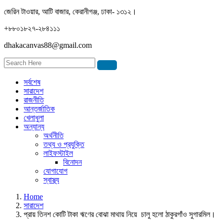
জেরিন টাওয়ার, আটি বাজার, কেরানীগঞ্জ, ঢাকা- ১৩১২।
+৮৮০১৮২৭-২৮৪১১১
dhakacanvas88@gmail.com
সর্বশেষ
সারাদেশ
রাজনীতি
আন্তর্জাতিক
খেলাধুলা
অন্যান্য
অর্থনীতি
তথ্য ও প্রযুক্তি
লাইফস্টাইল
বিনোদন
যোগাযোগ
স্বাস্থ্য
Home
সারাদেশ
প্রায় তিনশ কোটি টাকা ঋণের বোঝা মাথায় নিয়ে চালু হলো ঠাকুরগাঁও সুগারমিল।