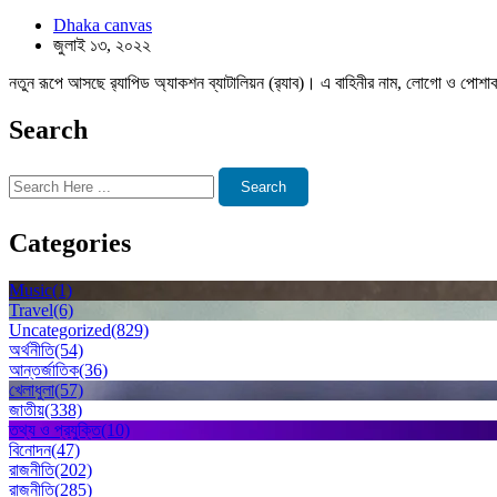
Dhaka canvas
জুলাই ১৩, ২০২২
নতুন রূপে আসছে র‌্যাপিড অ্যাকশন ব্যাটালিয়ন (র‌্যাব)। এ বাহিনীর নাম, লোগো ও পোশাক 
Search
Search
Categories
Music
(1)
Travel
(6)
Uncategorized
(829)
অর্থনীতি
(54)
আন্তর্জাতিক
(36)
খেলাধুলা
(57)
জাতীয়
(338)
তথ্য ও প্রযুক্তি
(10)
বিনোদন
(47)
রাজনীতি
(202)
রাজনীতি
(285)