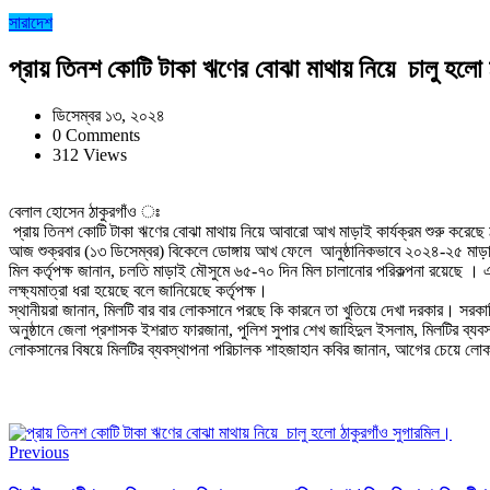
সারাদেশ
প্রায় তিনশ কোটি টাকা ঋণের বোঝা মাথায় নিয়ে চালু হলো 
ডিসেম্বর ১৩, ২০২৪
0 Comments
312 Views
বেলাল হোসেন ঠাকুরগাঁও ঃ
প্রায় তিনশ কোটি টাকা ঋণের বোঝা মাথায় নিয়ে আবারো আখ মাড়াই কার্যক্রম শুরু করেছে 
আজ শুক্রবার (১৩ ডিসেম্বর) বিকেলে ডোঙ্গায় আখ ফেলে আনুষ্ঠানিকভাবে ২০২৪-২৫ 
মিল কর্তৃপক্ষ জানান, চলতি মাড়াই মৌসুমে ৬৫-৭০ দিন মিল চালানোর পরিকল্পনা রয়েছে ।
লক্ষ্যমাত্রা ধরা হয়েছে বলে জানিয়েছে কর্তৃপক্ষ।
স্থানীয়রা জানান, মিলটি বার বার লোকসানে পরছে কি কারনে তা খুতিয়ে দেখা দরকার। সরক
অনুষ্ঠানে জেলা প্রশাসক ইশরাত ফারজানা, পুলিশ সুপার শেখ জাহিদুল ইসলাম, মিলটির ব
লোকসানের বিষয়ে মিলটির ব্যবস্থাপনা পরিচালক শাহজাহান কবির জানান, আগের চেয়ে ল
Previous