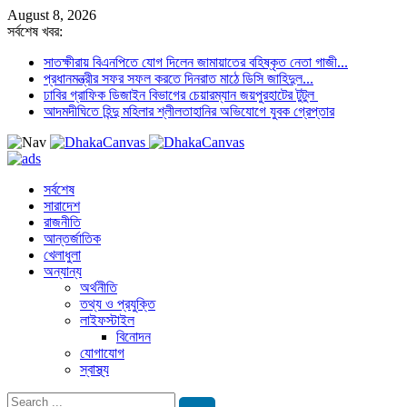
August 8, 2026
সর্বশেষ খবর:
সাতক্ষীরায় বিএনপিতে যোগ দিলেন জামায়াতের বহিষ্কৃত নেতা গাজী...
প্রধানমন্ত্রীর সফর সফল করতে দিনরাত মাঠে ডিসি জাহিদুল...
ঢাবির গ্রাফিক ডিজাইন বিভাগের চেয়ারম্যান জয়পুরহাটের টুটুল
আদমদীঘিতে হিন্দু মহিলার শ্লীলতাহানির অভিযোগে যুবক গ্রেপ্তার
সর্বশেষ
সারাদেশ
রাজনীতি
আন্তর্জাতিক
খেলাধুলা
অন্যান্য
অর্থনীতি
তথ্য ও প্রযুক্তি
লাইফস্টাইল
বিনোদন
যোগাযোগ
স্বাস্থ্য