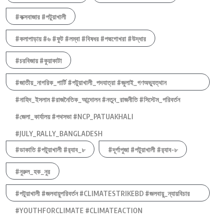
#কক্সবাজার #পটুয়াখালী
#কলাপাড়ায় #৬ #ফুট #লম্বা #বিষধর #পদ্মগোখরা #উদ্ধার
#চরবিজায় #কুয়াকাটা
#জাতীয়_নাগরিক_পার্টি #পটুয়াখালী_পদযাত্রা #জুলাই_গণঅভ্যুত্থান
#নাহিদ_ইসলাম #রাজনৈতিক_আন্দোলন #নতুন_রাজনীতি #সিস্টেম_পরিবর্তন
#জেলা_কার্যালয় #পথসভা #NCP_PATUAKHALI
#JULY_RALLY_BANGLADESH
#ডাকাতি #পটুয়াখালী #র‍্যাব_৮
#দূর্গাপুজা #পটুয়াখালী #র‍্যাব-৮
#নুরুল_হক_নুর
#পটুয়াখালী #জলবায়ুপরিবর্তন #CLIMATESTRIKEBD #জলবায়ু_ন্যায়বিচার
#YOUTHFORCLIMATE #CLIMATEACTION