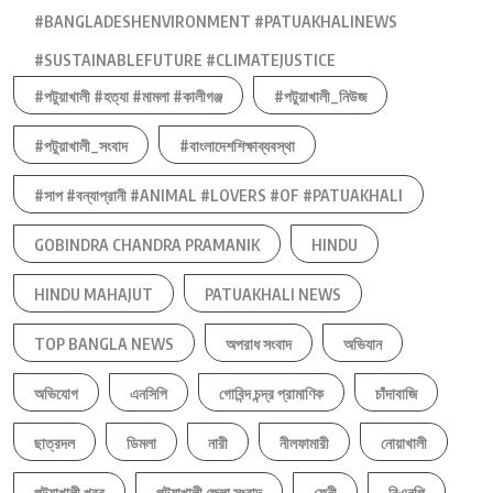
#BANGLADESHENVIRONMENT #PATUAKHALINEWS
#SUSTAINABLEFUTURE #CLIMATEJUSTICE
#পটুয়াখালী #হত্যা #মামলা #কালীগঞ্জ
#পটুয়াখালী_নিউজ
#পটুয়াখালী_সংবাদ
#বাংলাদেশশিক্ষাব্যবস্থা
#সাপ #বন্যাপ্রানী #ANIMAL #LOVERS #OF #PATUAKHALI
GOBINDRA CHANDRA PRAMANIK
HINDU
HINDU MAHAJUT
PATUAKHALI NEWS
TOP BANGLA NEWS
অপরাধ সংবাদ
অভিযান
অভিযোগ
এনসিপি
গোবিন্দ চন্দ্র প্রামাণিক
চাঁদাবাজি
ছাত্রদল
ডিমলা
নারী
নীলফামারী
নোয়াখালী
পটুয়াখালী খবর
পটুয়াখালী জেলা সংবাদ
ফেনী
বিএনপি