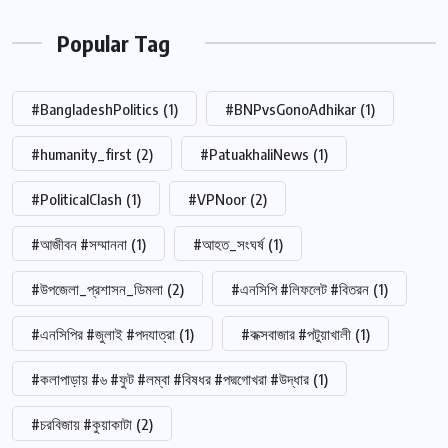
Popular Tag
#BangladeshPolitics
(1)
#BNPvsGonoAdhikar
(1)
#humanity_first
(2)
#PatuakhaliNews
(1)
#PoliticalClash
(1)
#VPNoor
(2)
#আজীবন #সম্মাননা
(1)
#আহত_সংঘর্ষ
(1)
#উপজেলা_প্রশাসন_ডিমলা
(2)
#এনসিপি #লিফলেট #বিতরন
(1)
#এনসিপির #জুলাই #পদযাত্রা
(1)
#কক্সবাজার #পটুয়াখালী
(1)
#কলাপাড়ায় #৬ #ফুট #লম্বা #বিষধর #পদ্মগোখরা #উদ্ধার
(1)
#চরবিজায় #কুয়াকাটা
(2)