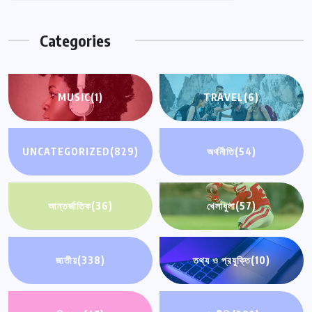
Categories
MUSIC
(1)
TRAVEL
(6)
UNCATEGORIZED
(829)
অর্থনীতি
(54)
আন্তর্জাতিক
(36)
খেলাধুলা
(57)
জাতীয়
(338)
তথ্য ও প্রযুক্তি
(10)