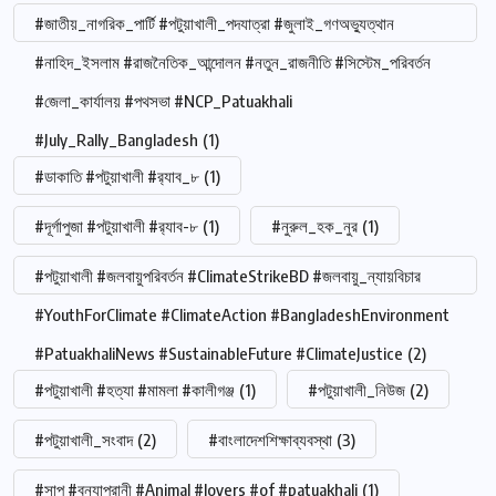
#জাতীয়_নাগরিক_পার্টি #পটুয়াখালী_পদযাত্রা #জুলাই_গণঅভ্যুত্থান
#নাহিদ_ইসলাম #রাজনৈতিক_আন্দোলন #নতুন_রাজনীতি #সিস্টেম_পরিবর্তন
#জেলা_কার্যালয় #পথসভা #NCP_Patuakhali
#July_Rally_Bangladesh
(1)
#ডাকাতি #পটুয়াখালী #র‍্যাব_৮
(1)
#দূর্গাপুজা #পটুয়াখালী #র‍্যাব-৮
(1)
#নুরুল_হক_নুর
(1)
#পটুয়াখালী #জলবায়ুপরিবর্তন #ClimateStrikeBD #জলবায়ু_ন্যায়বিচার
#YouthForClimate #ClimateAction #BangladeshEnvironment
#PatuakhaliNews #SustainableFuture #ClimateJustice
(2)
#পটুয়াখালী #হত্যা #মামলা #কালীগঞ্জ
(1)
#পটুয়াখালী_নিউজ
(2)
#পটুয়াখালী_সংবাদ
(2)
#বাংলাদেশশিক্ষাব্যবস্থা
(3)
#সাপ #বন্যাপ্রানী #Animal #lovers #of #patuakhali
(1)