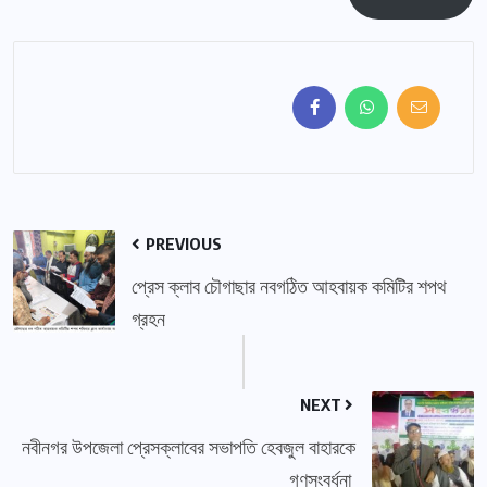
PREVIOUS
প্রেস ক্লাব চৌগাছার নবগঠিত আহবায়ক কমিটির শপথ
গ্রহন
NEXT
নবীনগর উপজেলা প্রেসক্লাবের সভাপতি হেবজুল বাহারকে
গণসংবর্ধনা