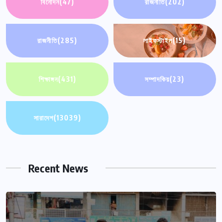
বিনোদন
(47)
রাজনীতি
(202)
রাজনীতি
(285)
লাইফস্টাইল
(15)
শিক্ষাঙ্গন
(431)
সম্পাদকিয়
(23)
সারাদেশ
(13039)
Recent News