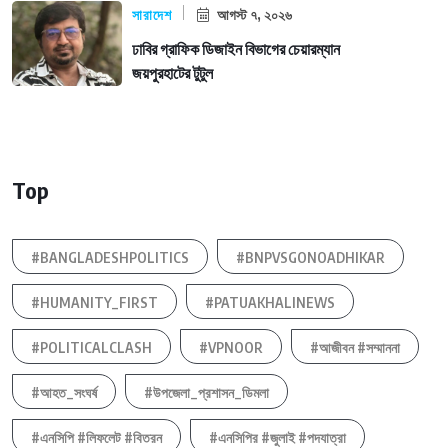
সারাদেশ
আগস্ট ৭, ২০২৬
ঢাবির গ্রাফিক ডিজাইন বিভাগের চেয়ারম্যান
জয়পুরহাটের টুটুল
Top
#BANGLADESHPOLITICS
#BNPVSGONOADHIKAR
#HUMANITY_FIRST
#PATUAKHALINEWS
#POLITICALCLASH
#VPNOOR
#আজীবন #সম্মাননা
#আহত_সংঘর্ষ
#উপজেলা_প্রশাসন_ডিমলা
#এনসিপি #লিফলেট #বিতরন
#এনসিপির #জুলাই #পদযাত্রা