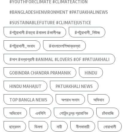
#YOUTHFORCLIMATE #CLIMATEACTION
#BANGLADESHENVIRONMENT #PATUAKHALINEWS
#SUSTAINABLEFUTURE #CLIMATEJUSTICE
#পটুয়াখালী #হত্যা #মামলা #কালীগঞ্জ
#পটুয়াখালী_নিউজ
#পটুয়াখালী_সংবাদ
#বাংলাদেশশিক্ষাব্যবস্থা
#সাপ #বন্যাপ্রানী #ANIMAL #LOVERS #OF #PATUAKHALI
GOBINDRA CHANDRA PRAMANIK
HINDU
HINDU MAHAJUT
PATUAKHALI NEWS
TOP BANGLA NEWS
অপরাধ সংবাদ
অভিযান
অভিযোগ
এনসিপি
গোবিন্দ চন্দ্র প্রামাণিক
চাঁদাবাজি
ছাত্রদল
ডিমলা
নারী
নীলফামারী
নোয়াখালী