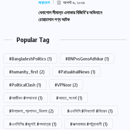
সারাদেশ
আগস্ট ৬, ২০২৬
বেনাপোল সীমান্ত এলাকায় বিজিবি’র অভিযানে
চোরাচালান পণ্য আটক
Popular Tag
#BangladeshPolitics
(1)
#BNPvsGonoAdhikar
(1)
#humanity_first
(2)
#PatuakhaliNews
(1)
#PoliticalClash
(1)
#VPNoor
(2)
#আজীবন #সম্মাননা
(1)
#আহত_সংঘর্ষ
(1)
#উপজেলা_প্রশাসন_ডিমলা
(2)
#এনসিপি #লিফলেট #বিতরন
(1)
#এনসিপির #জুলাই #পদযাত্রা
(1)
#কক্সবাজার #পটুয়াখালী
(1)