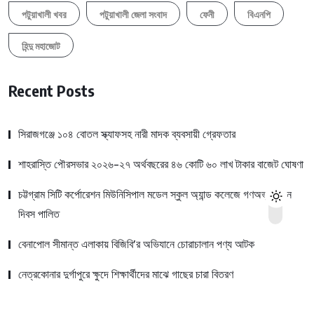
পটুয়াখালী খবর
পটুয়াখালী জেলা সংবাদ
ফেনী
বিএনপি
হিন্দু মহাজোট
Recent Posts
সিরাজগঞ্জে ১০৪ বোতল স্ক্যাফসহ নারী মাদক ব্যবসায়ী গ্রেফতার
শাহরাস্তি পৌরসভার ২০২৬-২৭ অর্থবছরের ৪৬ কোটি ৬০ লাখ টাকার বাজেট ঘোষণা
চট্টগ্রাম সিটি কর্পোরেশন মিউনিসিপাল মডেল স্কুল অ্যান্ড কলেজে গণঅভ্যুত্থান
দিবস পালিত
বেনাপোল সীমান্ত এলাকায় বিজিবি’র অভিযানে চোরাচালান পণ্য আটক
নেত্রকোনার দুর্গাপুরে ক্ষুদে শিক্ষার্থীদের মাঝে গাছের চারা বিতরণ