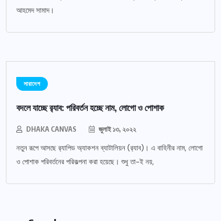
আহমেদ সামাদ।
সারাদেশ
বদলে যাচ্ছে র‌্যাব: পরিবর্তন হচ্ছে নাম, লোগো ও পোশাক
DHAKA CANVAS
জুলাই ১৩, ২০২২
নতুন রূপে আসছে র‌্যাপিড অ্যাকশন ব্যাটালিয়ন (র‌্যাব)। এ বাহিনীর নাম, লোগো
ও পোশাক পরিবর্তনের পরিকল্পনা করা হয়েছে। শুধু তা-ই নয়,