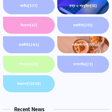
জাতীয়
(337)
তথ্য ও প্রযুক্তি
(10)
বিনোদন
(47)
রাজনীতি
(201)
রাজনীতি
(284)
লাইফস্টাইল
(15)
শিক্ষাঙ্গন
(431)
সম্পাদকিয়
(23)
সারাদেশ
(13030)
Recent News