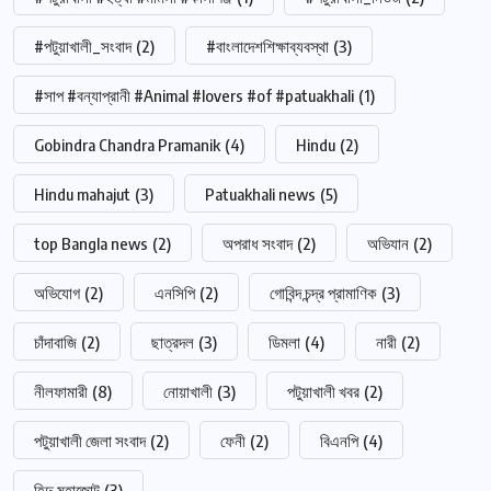
#পটুয়াখালী_সংবাদ
(2)
#বাংলাদেশশিক্ষাব্যবস্থা
(3)
#সাপ #বন্যাপ্রানী #Animal #lovers #of #patuakhali
(1)
Gobindra Chandra Pramanik
(4)
Hindu
(2)
Hindu mahajut
(3)
Patuakhali news
(5)
top Bangla news
(2)
অপরাধ সংবাদ
(2)
অভিযান
(2)
অভিযোগ
(2)
এনসিপি
(2)
গোবিন্দ চন্দ্র প্রামাণিক
(3)
চাঁদাবাজি
(2)
ছাত্রদল
(3)
ডিমলা
(4)
নারী
(2)
নীলফামারী
(8)
নোয়াখালী
(3)
পটুয়াখালী খবর
(2)
পটুয়াখালী জেলা সংবাদ
(2)
ফেনী
(2)
বিএনপি
(4)
হিন্দু মহাজোট
(3)