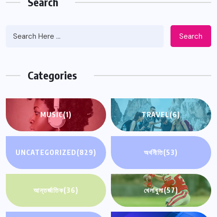
Search
Search
Categories
MUSIC
(1)
TRAVEL
(6)
UNCATEGORIZED
(829)
অর্থনীতি
(53)
আন্তর্জাতিক
(36)
খেলাধুলা
(57)