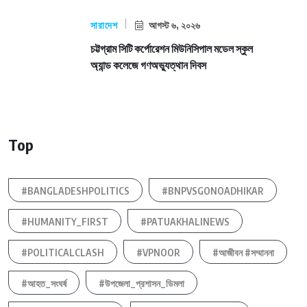
সারাদেশ
আগস্ট ৬, ২০২৬
চট্টগ্রাম সিটি কর্পোরেশন মিউনিসিপাল মডেল স্কুল
অ্যান্ড কলেজে গণঅভ্যুত্থান দিবস
Top
#BANGLADESHPOLITICS
#BNPVSGONOADHIKAR
#HUMANITY_FIRST
#PATUAKHALINEWS
#POLITICALCLASH
#VPNOOR
#আজীবন #সম্মাননা
#আহত_সংঘর্ষ
#উপজেলা_প্রশাসন_ডিমলা