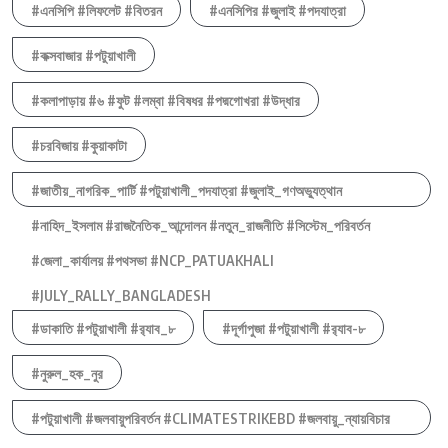
#এনসিপি #লিফলেট #বিতরন
#এনসিপির #জুলাই #পদযাত্রা
#কক্সবাজার #পটুয়াখালী
#কলাপাড়ায় #৬ #ফুট #লম্বা #বিষধর #পদ্মগোখরা #উদ্ধার
#চরবিজায় #কুয়াকাটা
#জাতীয়_নাগরিক_পার্টি #পটুয়াখালী_পদযাত্রা #জুলাই_গণঅভ্যুত্থান
#নাহিদ_ইসলাম #রাজনৈতিক_আন্দোলন #নতুন_রাজনীতি #সিস্টেম_পরিবর্তন
#জেলা_কার্যালয় #পথসভা #NCP_PATUAKHALI
#JULY_RALLY_BANGLADESH
#ডাকাতি #পটুয়াখালী #র‍্যাব_৮
#দূর্গাপুজা #পটুয়াখালী #র‍্যাব-৮
#নুরুল_হক_নুর
#পটুয়াখালী #জলবায়ুপরিবর্তন #CLIMATESTRIKEBD #জলবায়ু_ন্যায়বিচার