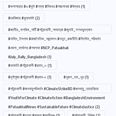
#কলাপাড়ায় #৬ #ফুট #লম্বা #বিষধর #পদ্মগোখরা #উদ্ধার
(1)
#চরবিজায় #কুয়াকাটা
(2)
#জাতীয়_নাগরিক_পার্টি #পটুয়াখালী_পদযাত্রা #জুলাই_গণঅভ্যুত্থান
#নাহিদ_ইসলাম #রাজনৈতিক_আন্দোলন #নতুন_রাজনীতি #সিস্টেম_পরিবর্তন
#জেলা_কার্যালয় #পথসভা #NCP_Patuakhali
#July_Rally_Bangladesh
(1)
#ডাকাতি #পটুয়াখালী #র‍্যাব_৮
(1)
#দূর্গাপুজা #পটুয়াখালী #র‍্যাব-৮
(1)
#নুরুল_হক_নুর
(1)
#পটুয়াখালী #জলবায়ুপরিবর্তন #ClimateStrikeBD #জলবায়ু_ন্যায়বিচার
#YouthForClimate #ClimateAction #BangladeshEnvironment
#PatuakhaliNews #SustainableFuture #ClimateJustice
(2)
#পটুয়াখালী #হত্যা #মামলা #কালীগঞ্জ
(1)
#পটুয়াখালী_নিউজ
(2)