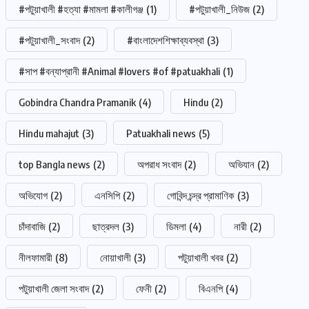
#পটুয়াখালী #হত্যা #মামলা #কালীগঞ্জ
(1)
#পটুয়াখালী_নিউজ
(2)
#পটুয়াখালী_সংবাদ
(2)
#বাংলাদেশশিক্ষাব্যবস্থা
(3)
#সাপ #বন্যাপ্রানী #Animal #lovers #of #patuakhali
(1)
Gobindra Chandra Pramanik
(4)
Hindu
(2)
Hindu mahajut
(3)
Patuakhali news
(5)
top Bangla news
(2)
অপরাধ সংবাদ
(2)
অভিযান
(2)
অভিযোগ
(2)
এনসিপি
(2)
গোবিন্দ চন্দ্র প্রামাণিক
(3)
চাঁদাবাজি
(2)
ছাত্রদল
(3)
ডিমলা
(4)
নারী
(2)
নীলফামারী
(8)
নোয়াখালী
(3)
পটুয়াখালী খবর
(2)
পটুয়াখালী জেলা সংবাদ
(2)
ফেনী
(2)
বিএনপি
(4)