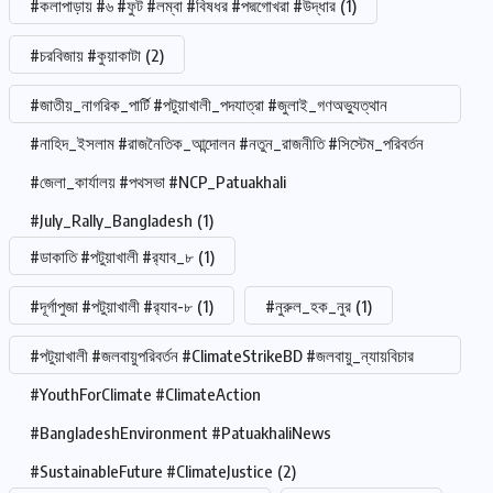
#কলাপাড়ায় #৬ #ফুট #লম্বা #বিষধর #পদ্মগোখরা #উদ্ধার
(1)
#চরবিজায় #কুয়াকাটা
(2)
#জাতীয়_নাগরিক_পার্টি #পটুয়াখালী_পদযাত্রা #জুলাই_গণঅভ্যুত্থান
#নাহিদ_ইসলাম #রাজনৈতিক_আন্দোলন #নতুন_রাজনীতি #সিস্টেম_পরিবর্তন
#জেলা_কার্যালয় #পথসভা #NCP_Patuakhali
#July_Rally_Bangladesh
(1)
#ডাকাতি #পটুয়াখালী #র‍্যাব_৮
(1)
#দূর্গাপুজা #পটুয়াখালী #র‍্যাব-৮
(1)
#নুরুল_হক_নুর
(1)
#পটুয়াখালী #জলবায়ুপরিবর্তন #ClimateStrikeBD #জলবায়ু_ন্যায়বিচার
#YouthForClimate #ClimateAction
#BangladeshEnvironment #PatuakhaliNews
#SustainableFuture #ClimateJustice
(2)