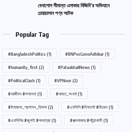
বেনাপোল সীমান্ত এলাকায় বিজিবি’র অভিযানে
চোরাচালান পণ্য আটক
Popular Tag
#BangladeshPolitics
(1)
#BNPvsGonoAdhikar
(1)
#humanity_first
(2)
#PatuakhaliNews
(1)
#PoliticalClash
(1)
#VPNoor
(2)
#আজীবন #সম্মাননা
(1)
#আহত_সংঘর্ষ
(1)
#উপজেলা_প্রশাসন_ডিমলা
(2)
#এনসিপি #লিফলেট #বিতরন
(1)
#এনসিপির #জুলাই #পদযাত্রা
(1)
#কক্সবাজার #পটুয়াখালী
(1)