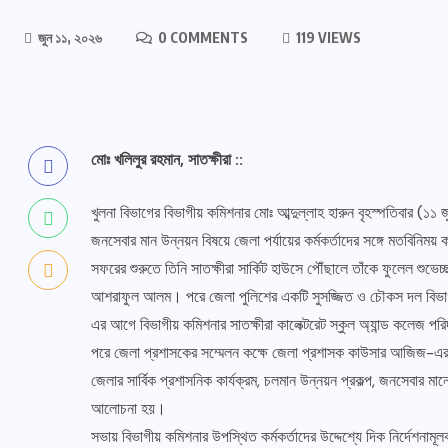
জুন ১১, ২০২৬
0 COMMENTS
119 VIEWS
মোঃ খলিলুর রহমান, সাতক্ষীরা ::
খুলনা বিভাগের বিভাগীয় কমিশনার মোঃ আব্দুল্লাহ হারুন বৃহস্পতিবার (১১ 
জনসেবার মান উন্নয়ন বিষয়ে জেলা পর্যায়ের কর্মকর্তাদের সঙ্গে মতবিনিম
সফরের শুরুতে তিনি সাতক্ষীরা সার্কিট হাউসে পৌঁছালে তাঁকে ফুলেল শুভ
আশরাফুল আলম। পরে জেলা পুলিশের একটি সুসজ্জিত ও চৌকস দল বিভাগীয়
এর আগে বিভাগীয় কমিশনার সাতক্ষীরা কালেক্টরেট স্কুল অ্যান্ড কলেজ পরিদর
পরে জেলা প্রশাসকের সম্মেলন কক্ষে জেলা প্রশাসক কাউসার আজিজ-এর সভ
জেলার সার্বিক প্রশাসনিক কার্যক্রম, চলমান উন্নয়ন প্রকল্প, জনসেবার মা
আলোচনা হয়।
সভায় বিভাগীয় কমিশনার উপস্থিত কর্মকর্তাদের উদ্দেশ্যে দিক নির্দেশন