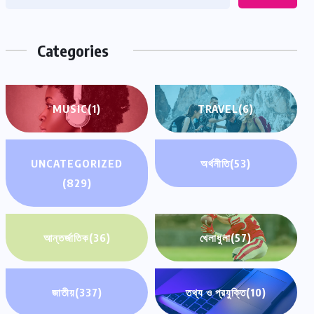
Categories
MUSIC
(1)
TRAVEL
(6)
UNCATEGORIZED
অর্থনীতি
(53)
(829)
আন্তর্জাতিক
(36)
খেলাধুলা
(57)
জাতীয়
(337)
তথ্য ও প্রযুক্তি
(10)