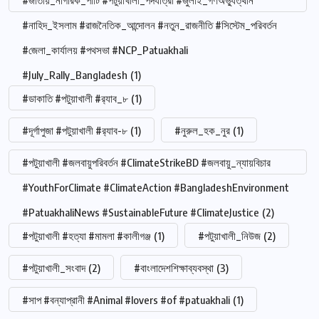
#জাতীয়_নাগরিক_পার্টি #পটুয়াখালী_পদযাত্রা #জুলাই_গণঅভ্যুত্থান
#নাহিদ_ইসলাম #রাজনৈতিক_আন্দোলন #নতুন_রাজনীতি #সিস্টেম_পরিবর্তন
#জেলা_কার্যালয় #পথসভা #NCP_Patuakhali
#July_Rally_Bangladesh
(1)
#ডাকাতি #পটুয়াখালী #র‍্যাব_৮
(1)
#দূর্গাপুজা #পটুয়াখালী #র‍্যাব-৮
(1)
#নুরুল_হক_নুর
(1)
#পটুয়াখালী #জলবায়ুপরিবর্তন #ClimateStrikeBD #জলবায়ু_ন্যায়বিচার
#YouthForClimate #ClimateAction #BangladeshEnvironment
#PatuakhaliNews #SustainableFuture #ClimateJustice
(2)
#পটুয়াখালী #হত্যা #মামলা #কালীগঞ্জ
(1)
#পটুয়াখালী_নিউজ
(2)
#পটুয়াখালী_সংবাদ
(2)
#বাংলাদেশশিক্ষাব্যবস্থা
(3)
#সাপ #বন্যাপ্রানী #Animal #lovers #of #patuakhali
(1)