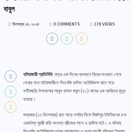
বাবুল
ডিসেম্বর ১৪, ২০২৪
0 COMMENTS
278 VIEWS
হাটহাজারী প্রতিনিধি:
মাত্র এক দিনের ব্যবধানে বিয়ের দাওয়াত শেষে
ফেরার পথে হাটহাজারীতে সিএনজি চালিত অটোরিকশা খাদে পড়ে
ফটিকছড়ি উপজেলার আবুল হাসান বাবুল (৫১) নামের এক ব্যক্তির মৃত্যু
হয়েছে।
শুক্রবার (১৩ ডিসেম্বর) রাত সাড়ে দশটার দিকে মির্জাপুর ইউনিয়নের ৪নং
ওয়ার্ডস্থ মুহুরী বাড়ি সংলগ্ন ব্রীজের পাশে এ দুর্ঘটনা ঘটে। এ ঘটনায়
সিএনজি অটোরিকশার চালক শাহাজাহান ও অপর যাত্রী শফিকুল ইসলাম