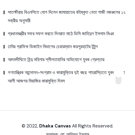
সাতক্ষীরায় বিএনপিতে যোগ দিলেন জামায়াতের বহিষ্কৃত নেতা গাজী নজরুলের ১২
সক্রীয় অনুসারী
প্রধানমন্ত্রীর সফর সফল করতে দিনরাত মাঠে ডিসি জাহিদুল ইসলাম মিঞা
ঢাবির গ্রাফিক ডিজাইন বিভাগের চেয়ারম্যান জয়পুরহাটের টুটুল
আদমদীঘিতে হিন্দু মহিলার শ্লীলতাহানির অভিযোগে যুবক গ্রেপ্তার
গণতান্ত্রিক আন্দোলন-সংগ্রাম ও কারামুক্তির দুই বছর: শাহরাস্তিতে যুবদল নেতা
আলী আজগর মিয়াজির কারামুক্তি দিবস
© 2022,
Dhaka Canvas
All Rights Reserved.
সম্পাদক:
মো: আরিফুল ইসলাম