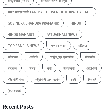
#পটুয়াখালী_সংবাদ
#বাংলাদেশশিক্ষাব্যবস্থা
#সাপ #বন্যাপ্রানী #ANIMAL #LOVERS #OF #PATUAKHALI
GOBINDRA CHANDRA PRAMANIK
HINDU
HINDU MAHAJUT
PATUAKHALI NEWS
TOP BANGLA NEWS
অপরাধ সংবাদ
অভিযান
অভিযোগ
এনসিপি
গোবিন্দ চন্দ্র প্রামাণিক
চাঁদাবাজি
ছাত্রদল
ডিমলা
নারী
নীলফামারী
নোয়াখালী
পটুয়াখালী খবর
পটুয়াখালী জেলা সংবাদ
ফেনী
বিএনপি
হিন্দু মহাজোট
Recent Posts