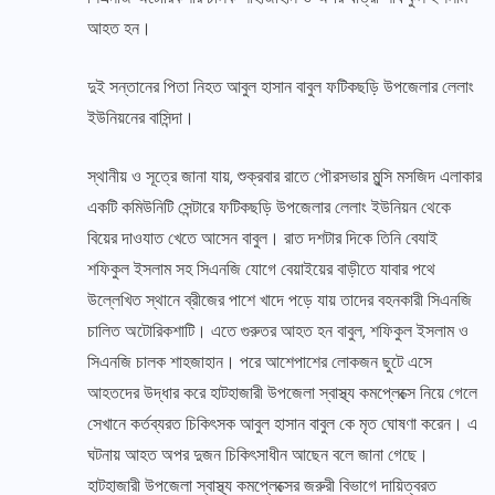
আহত হন।
দুই সন্তানের পিতা নিহত আবুল হাসান বাবুল ফটিকছড়ি উপজেলার লেলাং
ইউনিয়নের বাসিন্দা।
স্থানীয় ও সূত্রে জানা যায়, শুক্রবার রাতে পৌরসভার মুন্সি মসজিদ এলাকার
একটি কমিউনিটি সেন্টারে ফটিকছড়ি উপজেলার লেলাং ইউনিয়ন থেকে
বিয়ের দাওযাত খেতে আসেন বাবুল। রাত দশটার দিকে তিনি বেযাই
শফিকুল ইসলাম সহ সিএনজি যোগে বেয়াইয়ের বাড়ীতে যাবার পথে
উল্লেখিত স্থানে ব্রীজের পাশে খাদে পড়ে যায় তাদের বহনকারী সিএনজি
চালিত অটোরিকশাটি। এতে গুরুতর আহত হন বাবুল, শফিকুল ইসলাম ও
সিএনজি চালক শাহজাহান। পরে আশেপাশের লোকজন ছুটে এসে
আহতদের উদ্ধার করে হাটহাজারী উপজেলা স্বাস্থ্য কমপ্লেক্সে নিয়ে গেলে
সেখানে কর্তব্যরত চিকিৎসক আবুল হাসান বাবুল কে মৃত ঘোষণা করেন। এ
ঘটনায় আহত অপর দুজন চিকিৎসাধীন আছেন বলে জানা গেছে।
হাটহাজারী উপজেলা স্বাস্থ্য কমপ্লেক্সের জরুরী বিভাগে দায়িত্বরত