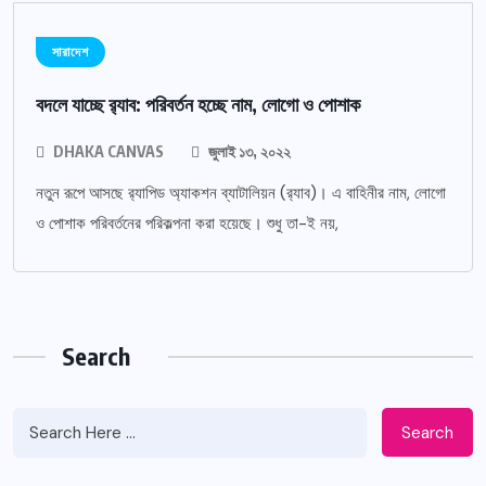
সারাদেশ
বদলে যাচ্ছে র‌্যাব: পরিবর্তন হচ্ছে নাম, লোগো ও পোশাক
DHAKA CANVAS
জুলাই ১৩, ২০২২
নতুন রূপে আসছে র‌্যাপিড অ্যাকশন ব্যাটালিয়ন (র‌্যাব)। এ বাহিনীর নাম, লোগো
ও পোশাক পরিবর্তনের পরিকল্পনা করা হয়েছে। শুধু তা-ই নয়,
Search
Search