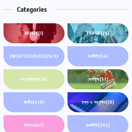
Categories
MUSIC
(1)
TRAVEL
(6)
UNCATEGORIZED
(829)
অর্থনীতি
(54)
আন্তর্জাতিক
(36)
খেলাধুলা
(57)
জাতীয়
(338)
তথ্য ও প্রযুক্তি
(10)
বিনোদন
(47)
রাজনীতি
(202)