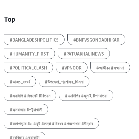
Top
#BANGLADESHPOLITICS
#BNPVSGONOADHIKAR
#HUMANITY_FIRST
#PATUAKHALINEWS
#POLITICALCLASH
#VPNOOR
#আজীবন #সম্মাননা
#আহত_সংঘর্ষ
#উপজেলা_প্রশাসন_ডিমলা
#এনসিপি #লিফলেট #বিতরন
#এনসিপির #জুলাই #পদযাত্রা
#কক্সবাজার #পটুয়াখালী
#কলাপাড়ায় #৬ #ফুট #লম্বা #বিষধর #পদ্মগোখরা #উদ্ধার
#চরবিজায় #কুয়াকাটা