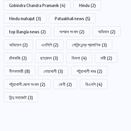
Gobindra Chandra Pramanik
(4)
Hindu
(2)
Hindu mahajut
(3)
Patuakhali news
(5)
top Bangla news
(2)
অপরাধ সংবাদ
(2)
অভিযান
(2)
অভিযোগ
(2)
এনসিপি
(2)
গোবিন্দ চন্দ্র প্রামাণিক
(3)
চাঁদাবাজি
(2)
ছাত্রদল
(3)
ডিমলা
(4)
নারী
(2)
নীলফামারী
(8)
নোয়াখালী
(3)
পটুয়াখালী খবর
(2)
পটুয়াখালী জেলা সংবাদ
(2)
ফেনী
(2)
বিএনপি
(4)
হিন্দু মহাজোট
(3)