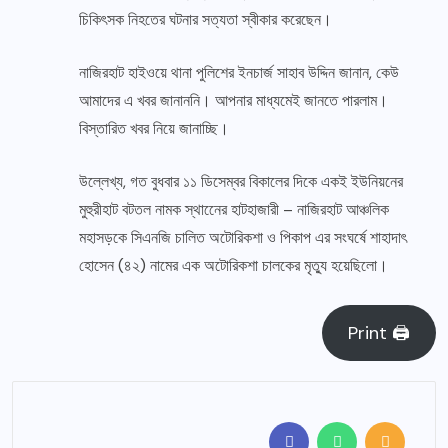
চিকিৎসক নিহতের ঘটনার সত্যতা স্বীকার করেছেন।
নাজিরহাট হাইওয়ে থানা পুলিশের ইনচার্জ সাহাব উদ্দিন জানান, কেউ
আমাদের এ খবর জানাননি। আপনার মাধ্যমেই জানতে পারলাম।
বিস্তারিত খবর নিয়ে জানাচ্ছি।
উল্লেখ্য, গত বুধবার ১১ ডিসেম্বর বিকালের দিকে একই ইউনিয়নের
মুহুরীহাট বটতল নামক স্থানেের হাটহাজারী – নাজিরহাট আঞ্চলিক
মহাসড়কে সিএনজি চালিত অটোরিকশা ও পিকাপ এর সংঘর্ষে শাহাদাৎ
হোসেন (৪২) নামের এক অটোরিকশা চালকের মৃত্যু হয়েছিলো।
Print 🖨