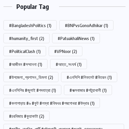
Popular Tag
#BangladeshPolitics
(1)
#BNPvsGonoAdhikar
(1)
#humanity_first
(2)
#PatuakhaliNews
(1)
#PoliticalClash
(1)
#VPNoor
(2)
#আজীবন #সম্মাননা
(1)
#আহত_সংঘর্ষ
(1)
#উপজেলা_প্রশাসন_ডিমলা
(2)
#এনসিপি #লিফলেট #বিতরন
(1)
#এনসিপির #জুলাই #পদযাত্রা
(1)
#কক্সবাজার #পটুয়াখালী
(1)
#কলাপাড়ায় #৬ #ফুট #লম্বা #বিষধর #পদ্মগোখরা #উদ্ধার
(1)
#চরবিজায় #কুয়াকাটা
(2)