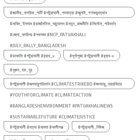
#জাতীয়_নাগরিক_পার্টি #পটুয়াখালী_পদযাত্রা #জুলাই_গণঅভ্যুত্থান
#নাহিদ_ইসলাম #রাজনৈতিক_আন্দোলন #নতুন_রাজনীতি #সিস্টেম_পরিবর্তন
#জেলা_কার্যালয় #পথসভা #NCP_PATUAKHALI
#JULY_RALLY_BANGLADESH
#ডাকাতি #পটুয়াখালী #র‍্যাব_৮
#দূর্গাপুজা #পটুয়াখালী #র‍্যাব-৮
#নুরুল_হক_নুর
#পটুয়াখালী #জলবায়ুপরিবর্তন #CLIMATESTRIKEBD #জলবায়ু_ন্যায়বিচার
#YOUTHFORCLIMATE #CLIMATEACTION
#BANGLADESHENVIRONMENT #PATUAKHALINEWS
#SUSTAINABLEFUTURE #CLIMATEJUSTICE
#পটুয়াখালী #হত্যা #মামলা #কালীগঞ্জ
#পটুয়াখালী_নিউজ