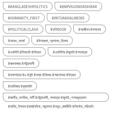
#BANGLADESHPOLITICS
#BNPVSGONOADHIKAR
#HUMANITY_FIRST
#PATUAKHALINEWS
#POLITICALCLASH
#VPNOOR
#আজীবন #সম্মাননা
#আহত_সংঘর্ষ
#উপজেলা_প্রশাসন_ডিমলা
#এনসিপি #লিফলেট #বিতরন
#এনসিপির #জুলাই #পদযাত্রা
#কক্সবাজার #পটুয়াখালী
#কলাপাড়ায় #৬ #ফুট #লম্বা #বিষধর #পদ্মগোখরা #উদ্ধার
#চরবিজায় #কুয়াকাটা
#জাতীয়_নাগরিক_পার্টি #পটুয়াখালী_পদযাত্রা #জুলাই_গণঅভ্যুত্থান
#নাহিদ_ইসলাম #রাজনৈতিক_আন্দোলন #নতুন_রাজনীতি #সিস্টেম_পরিবর্তন