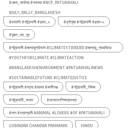
#জেলা_কার্যালয় #পথসভা #NCP_PATUAKHALI
#JULY_RALLY_BANGLADESH
#ডাকাতি #পটুয়াখালী #র‍্যাব_৮
#দূর্গাপুজা #পটুয়াখালী #র‍্যাব-৮
#নুরুল_হক_নুর
#পটুয়াখালী #জলবায়ুপরিবর্তন #CLIMATESTRIKEBD #জলবায়ু_ন্যায়বিচার
#YOUTHFORCLIMATE #CLIMATEACTION
#BANGLADESHENVIRONMENT #PATUAKHALINEWS
#SUSTAINABLEFUTURE #CLIMATEJUSTICE
#পটুয়াখালী #হত্যা #মামলা #কালীগঞ্জ
#পটুয়াখালী_নিউজ
#পটুয়াখালী_সংবাদ
#বাংলাদেশশিক্ষাব্যবস্থা
#সাপ #বন্যাপ্রানী #ANIMAL #LOVERS #OF #PATUAKHALI
GOBINDRA CHANDRA PRAMANIK
HINDU