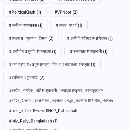
#PoliticalClash
(1)
#VPNoor
(2)
#আজীবন #সম্মাননা
(1)
#আহত_সংঘর্ষ
(1)
#উপজেলা_প্রশাসন_ডিমলা
(2)
#এনসিপি #লিফলেট #বিতরন
(1)
#এনসিপির #জুলাই #পদযাত্রা
(1)
#কক্সবাজার #পটুয়াখালী
(1)
#কলাপাড়ায় #৬ #ফুট #লম্বা #বিষধর #পদ্মগোখরা #উদ্ধার
(1)
#চরবিজায় #কুয়াকাটা
(2)
#জাতীয়_নাগরিক_পার্টি #পটুয়াখালী_পদযাত্রা #জুলাই_গণঅভ্যুত্থান
#নাহিদ_ইসলাম #রাজনৈতিক_আন্দোলন #নতুন_রাজনীতি #সিস্টেম_পরিবর্তন
#জেলা_কার্যালয় #পথসভা #NCP_Patuakhali
#July_Rally_Bangladesh
(1)