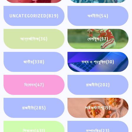
UNCATEGORIZED
(829)
অর্থনীতি
(54)
আন্তর্জাতিক
(36)
খেলাধুলা
(57)
জাতীয়
(338)
তথ্য ও প্রযুক্তি
(10)
বিনোদন
(47)
রাজনীতি
(202)
রাজনীতি
(285)
লাইফস্টাইল
(15)
শিক্ষাঙ্গন
(431)
সম্পাদকিয়
(23)