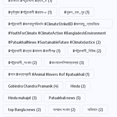
#ডাকাতি #পটুয়াখালী #র‍্যাব_৮
(1)
#দূর্গাপুজা #পটুয়াখালী #র‍্যাব-৮
(1)
#নুরুল_হক_নুর
(1)
#পটুয়াখালী #জলবায়ুপরিবর্তন #ClimateStrikeBD #জলবায়ু_ন্যায়বিচার
#YouthForClimate #ClimateAction #BangladeshEnvironment
#PatuakhaliNews #SustainableFuture #ClimateJustice
(2)
#পটুয়াখালী #হত্যা #মামলা #কালীগঞ্জ
(1)
#পটুয়াখালী_নিউজ
(2)
#পটুয়াখালী_সংবাদ
(2)
#বাংলাদেশশিক্ষাব্যবস্থা
(3)
#সাপ #বন্যাপ্রানী #Animal #lovers #of #patuakhali
(1)
Gobindra Chandra Pramanik
(4)
Hindu
(2)
Hindu mahajut
(3)
Patuakhali news
(5)
top Bangla news
(2)
অপরাধ সংবাদ
(2)
অভিযান
(2)