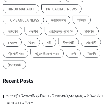
HINDU MAHAJUT
PATUAKHALI NEWS
TOP BANGLA NEWS
অপরাধ সংবাদ
অভিযান
অভিযোগ
এনসিপি
গোবিন্দ চন্দ্র প্রামাণিক
চাঁদাবাজি
ছাত্রদল
ডিমলা
নারী
নীলফামারী
নোয়াখালী
পটুয়াখালী খবর
পটুয়াখালী জেলা সংবাদ
ফেনী
বিএনপি
হিন্দু মহাজোট
Recent Posts
পলাশবাড়ীর কিশোরগাড়ি ইউনিয়নের ৪টি খেয়াঘাটে ইজারা ছাড়াই অতিরিক্ত টোল
আদায় করার অভিযোগ