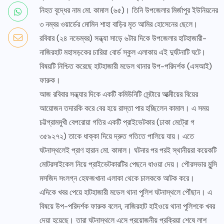
নিহত বৃদ্ধের নাম মো. কামাল (৬৫)। তিনি উপজেলার মির্জাপুর ইউনিয়নের
৩ নম্বর ওয়ার্ডের মোমিন শাহা বাড়ির মৃত আমির হোসেনের ছেলে।
রবিবার (২৪ নভেম্বর) সন্ধ্যা সাড়ে ৬টার দিকে উপজেলার হাটহাজারী-
নাজিরহাট মহাসড়কের চারিয়া বোর্ড স্কুল এলাকায় এই দুর্ঘটনাটি ঘটে।
বিষয়টি নিশ্চিত করেছে হাটহাজারী মডেল থানার উপ-পরিদর্শক (এসআই)
ফারুক।
আজ রবিবার সন্ধ্যার দিকে একটি কমিউনিটি সেন্টারে আত্মীয়ের বিয়ের
আয়োজন তদারকি করে বের হয়ে রাস্তা পার হচ্ছিলেন কামাল। এ সময়
চট্টগ্রামমুখী বেপরোয়া গতির একটি প্রাইভেটকার (ঢাকা মেট্রো গ
৩৫৯২৭২) তাকে ধাক্কা দিয়ে দ্রুত গতিতে পালিয়ে যায়। এতে
ঘটনাস্থলেই প্রাণ হারান মো. কামাল। ঘটনার পর পরই স্থানীয়রা কয়েকটি
মোটরসাইকেল নিয়ে প্রাইভেটকারটির পেছনে ধাওয়া দেয়। পৌরসভার মুন্সি
মসজিদ সংলগ্ন হেফজখানা এলাকা থেকে চালককে আটক করে।
এদিকে খবর পেয়ে হাটহাজারী মডেল থানা পুলিশ ঘটনাস্থলে পৌঁছান। এ
বিষয়ে উপ-পরিদর্শক ফারুক বলেন, নাজিরহাট হাইওয়ে থানা পুলিশকে খবর
দেয়া হয়েছে। তারা ঘটনাস্থলে এসে প্রয়োজনীয় প্রক্রিয়া শেষে লাশ