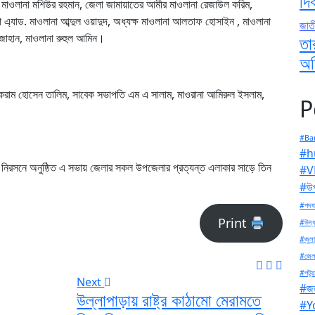
দি
যক্ষ মাওলানা মশিউর রহমান, জেলা জামায়াতের আমীর মাওলানা রেজাউল করিম,
 এ্যাড. মাওলানা আব্দুল ওয়াদুদ, অধ্যক্ষ মাওলানা আলতাফ হোসাইন , মাওলানা
জাত
জাহান, মাওলানা রুহুল আমিন।
তা
অন
আকরাম হোসেন তালিম, সাবেক সভাপতি এম এ সালাম, মাওরানা আমিরুল ইসলাম,
P
#Ban
#h
ের নিরসনে অনুষ্ঠিত এ সভায় জেলার সকল উপজেলার প্রত্যন্ত এলাকার সাড়ে তিন
#V
#উপ
#পদযা
Print
#উদ্ধ
#জুলা
#জেল
#পটুয়
Next
#জল
উল্লাপাড়ায় রাষ্ট্র কাঠামো মেরামতে
#Y