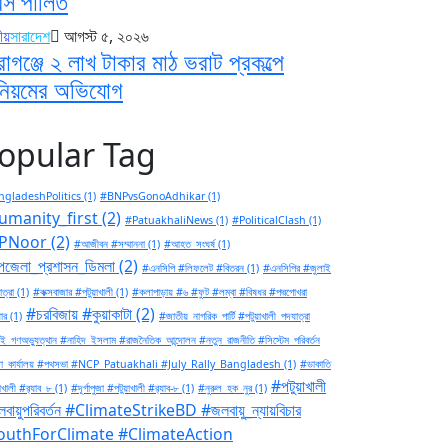
বস পালিত
ীয়
সারাদেশ
আগস্ট ৫, ২০২৬
রাগঞ্জে ২ লাখ টাকার মাঠ ভরাট প্রকল্পে
িয়মের অভিযোগ
opular Tag
gladeshPolitics
(1)
#BNPvsGonoAdhikar
(1)
umanity_first
(2)
#PatuakhaliNews
(1)
#PoliticalClash
(1)
PNoor
(2)
#আজীবন #সম্মাননা
(1)
#আহত_সংঘর্ষ
(1)
জেলা_প্রশাসন_ডিমলা
(2)
#এনসিপি #লিফলেট #বিতরন
(1)
#এনসিপির #জুলাই
ত্রা
(1)
#কক্সবাজার #পটুয়াখালী
(1)
#কলাপাড়ায় #৬ #ফুট #লম্বা #বিষধর #পদ্মগোখরা
#চরবিজায় #কুয়াকাটা
(2)
ার
(1)
#জাতীয়_নাগরিক_পার্টি #পটুয়াখালী_পদযাত্রা
ই_গণঅভ্যুত্থান #নাহিদ_ইসলাম #রাজনৈতিক_আন্দোলন #নতুন_রাজনীতি #সিস্টেম_পরিবর্তন
া_কার্যালয় #পথসভা #NCP_Patuakhali #July_Rally_Bangladesh
(1)
#ডাকাতি
#পটুয়াখালী
াখালী #র‍্যাব_৮
(1)
#দূর্গাপুজা #পটুয়াখালী #র‍্যাব-৮
(1)
#নুরুল_হক_নুর
(1)
বায়ুপরিবর্তন #ClimateStrikeBD #জলবায়ু_ন্যায়বিচার
outhForClimate #ClimateAction