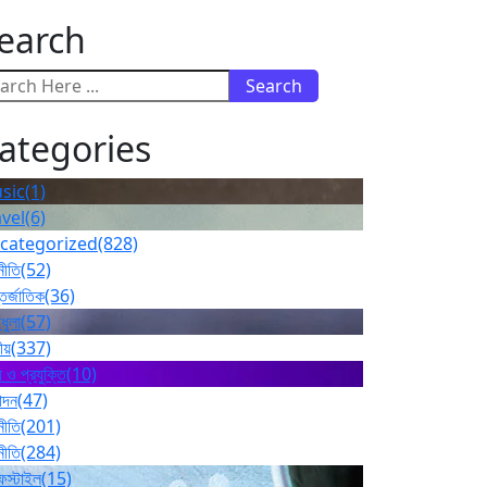
earch
Search
ategories
sic
(1)
avel
(6)
categorized
(828)
নীতি
(52)
তর্জাতিক
(36)
ধুলা
(57)
ীয়
(337)
 ও প্রযুক্তি
(10)
োদন
(47)
নীতি
(201)
নীতি
(284)
ফস্টাইল
(15)