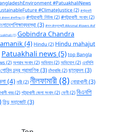
angladeshEnvironment #PatuakhaliNews
ustainableFuture #ClimateJustice
(2)
#পটুয়াখালী
#পটুয়াখালী_নিউজ
(2)
#পটুয়াখালী_সংবাদ
(2)
া #মামলা #কালীগঞ্জ
(1)
ংলাদেশশিক্ষাব্যবস্থা
(3)
#সাপ #বন্যাপ্রানী #Animal #lovers #of
Gobindra Chandra
tuakhali
(1)
ramanik
(4)
Hindu mahajut
Hindu
(2)
Patuakhali news
(5)
)
top Bangla
ws
(2)
অপরাধ সংবাদ
(2)
অভিযান
(2)
অভিযোগ
(2)
এনসিপি
গোবিন্দ চন্দ্র প্রামাণিক
(3)
ছাত্রদল
(3)
চাঁদাবাজি
(2)
নীলফামারী
(8)
মলা
(4)
নোয়াখালী
(3)
নারী
(2)
বিএনপি
াখালী খবর
(2)
পটুয়াখালী জেলা সংবাদ
(2)
ফেনী
(2)
)
হিন্দু মহাজোট
(3)
Top