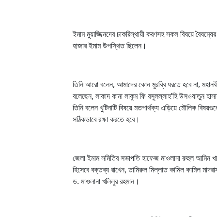
ইমাম মুয়াজ্জিনদের চাকরিস্থায়ী করণসহ সকল বিষয়ে বৈষম্য
হাজার ইমাম উপস্থিত ছিলেন।
তিনি আরো বলেন, আমাদের কোন মুরব্বি ধরতে হবে না, মহা
বলেছেন, লাকাদ কানা লাকুম ফি রসুলল্লাহ’হি উসওযাতুন হা
তিনি বলেন খুটিনাটি বিষয়ে মতপার্থক্য এড়িয়ে মৌলিক বিষয়গ
সঠিকভাবে রক্ষা করতে হবে।
জেলা ইমাম সমিতির সভাপতি হাফেজ মাওলানা রুহুল আমিন খানের
হিসেবে বক্তব্য রাখেন, তামিরুল মিল্লাত কামিল কামিল মাদর
ড. মাওলানা খলিলুর রহমান।