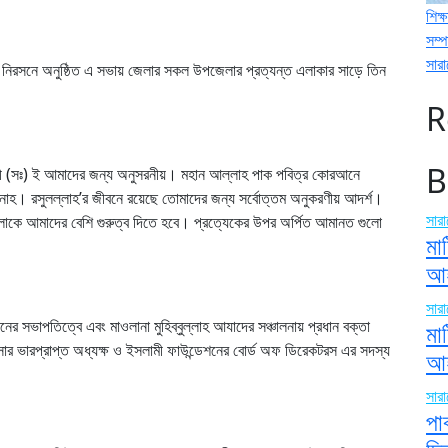
শিক্ষ
সম্
সার
ের নিরসনে অনুষ্ঠিত এ সভায় জেলার সকল উপজেলার প্রত্যন্ত এলাকার সাড়ে তিন
R
B
নবী (সঃ) ই আমাদের জন্য অনুসরনীয়। মহান আল্লাহ পাক পবিত্র কোরআনে
সানাহ। রসুলল্লাহ’র জীবনে রয়েছে তোমাদের জন্য সর্বোত্তম অনুকরণীয় আদর্শ।
সার
ুলোকে আমাদের বেশি গুরুত্ব দিতে হবে। প্রত্যেকের উপর অর্পিত আমানত গুলো
মা
আহ
সার
 সভাপতিত্বে এবং মাওলানা মুহিব্বুল্লাহ আযাদের সঞ্চালনায় প্রধান বক্তা
মা
াসার ভারপ্রাপ্ত অধ্যক্ষ ও ইসলামী ফাউন্ডেশনের বোর্ড অফ ডিরেকটরস এর সদস্য
আহ
সার
পা