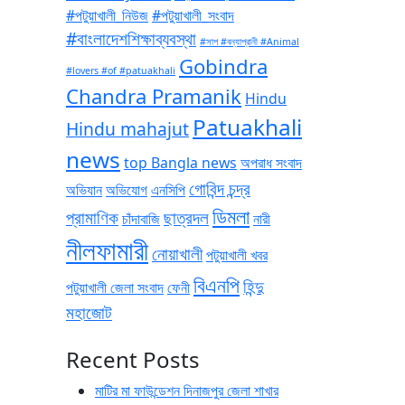
#পটুয়াখালী_নিউজ
#পটুয়াখালী_সংবাদ
#বাংলাদেশশিক্ষাব্যবস্থা
#সাপ #বন্যাপ্রানী #Animal
Gobindra
#lovers #of #patuakhali
Chandra Pramanik
Hindu
Patuakhali
Hindu mahajut
news
top Bangla news
অপরাধ সংবাদ
গোবিন্দ চন্দ্র
অভিযান
অভিযোগ
এনসিপি
ডিমলা
প্রামাণিক
ছাত্রদল
চাঁদাবাজি
নারী
নীলফামারী
নোয়াখালী
পটুয়াখালী খবর
বিএনপি
হিন্দু
পটুয়াখালী জেলা সংবাদ
ফেনী
মহাজোট
Recent Posts
মাটির মা ফাউন্ডেশন দিনাজপুর জেলা শাখার