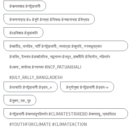
#কক্সবাজার #পটুয়াখালী
#কলাপাড়ায় #৬ #ফুট #লম্বা #বিষধর #পদ্মগোখরা #উদ্ধার
#চরবিজায় #কুয়াকাটা
#জাতীয়_নাগরিক_পার্টি #পটুয়াখালী_পদযাত্রা #জুলাই_গণঅভ্যুত্থান
#নাহিদ_ইসলাম #রাজনৈতিক_আন্দোলন #নতুন_রাজনীতি #সিস্টেম_পরিবর্তন
#জেলা_কার্যালয় #পথসভা #NCP_PATUAKHALI
#JULY_RALLY_BANGLADESH
#ডাকাতি #পটুয়াখালী #র‍্যাব_৮
#দূর্গাপুজা #পটুয়াখালী #র‍্যাব-৮
#নুরুল_হক_নুর
#পটুয়াখালী #জলবায়ুপরিবর্তন #CLIMATESTRIKEBD #জলবায়ু_ন্যায়বিচার
#YOUTHFORCLIMATE #CLIMATEACTION