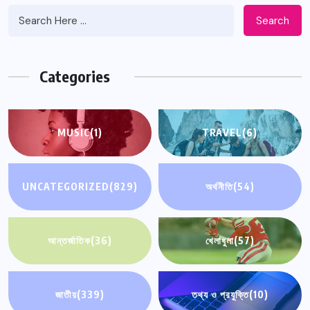
Search
Categories
MUSIC
(1)
TRAVEL
(6)
UNCATEGORIZED
(829)
অর্থনীতি
(54)
আন্তর্জাতিক
(36)
খেলাধুলা
(57)
জাতীয়
(339)
তথ্য ও প্রযুক্তি
(10)