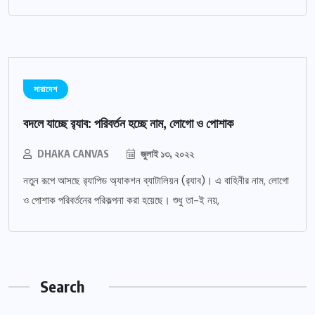
সারাদেশ
বদলে যাচ্ছে র‌্যাব: পরিবর্তন হচ্ছে নাম, লোগো ও পোশাক
DHAKA CANVAS
জুলাই ১৩, ২০২২
নতুন রূপে আসছে র‌্যাপিড অ্যাকশন ব্যাটালিয়ন (র‌্যাব)। এ বাহিনীর নাম, লোগো
ও পোশাক পরিবর্তনের পরিকল্পনা করা হয়েছে। শুধু তা-ই নয়,
Search