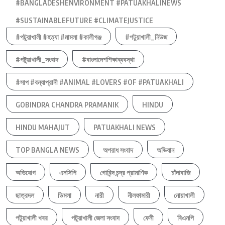
#BANGLADESHENVIRONMENT #PATUAKHALINEWS
#SUSTAINABLEFUTURE #CLIMATEJUSTICE
#পটুয়াখালী #হত্যা #মামলা #কালীগঞ্জ
#পটুয়াখালী_নিউজ
#পটুয়াখালী_সংবাদ
#বাংলাদেশশিক্ষাব্যবস্থা
#সাপ #বন্যাপ্রানী #ANIMAL #LOVERS #OF #PATUAKHALI
GOBINDRA CHANDRA PRAMANIK
HINDU
HINDU MAHAJUT
PATUAKHALI NEWS
TOP BANGLA NEWS
অপরাধ সংবাদ
অভিযান
অভিযোগ
এনসিপি
গোবিন্দ চন্দ্র প্রামাণিক
চাঁদাবাজি
ছাত্রদল
ডিমলা
নারী
নীলফামারী
নোয়াখালী
পটুয়াখালী খবর
পটুয়াখালী জেলা সংবাদ
ফেনী
বিএনপি