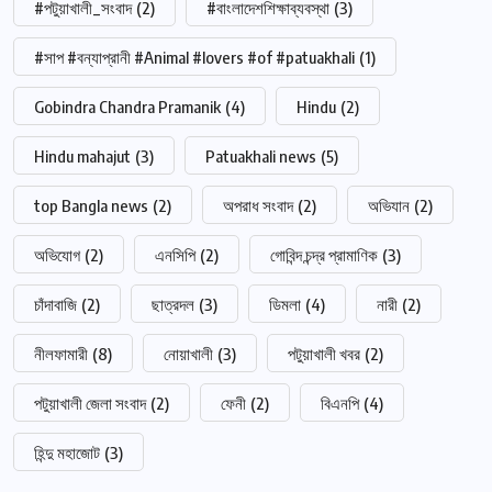
#পটুয়াখালী_সংবাদ
(2)
#বাংলাদেশশিক্ষাব্যবস্থা
(3)
#সাপ #বন্যাপ্রানী #Animal #lovers #of #patuakhali
(1)
Gobindra Chandra Pramanik
(4)
Hindu
(2)
Hindu mahajut
(3)
Patuakhali news
(5)
top Bangla news
(2)
অপরাধ সংবাদ
(2)
অভিযান
(2)
অভিযোগ
(2)
এনসিপি
(2)
গোবিন্দ চন্দ্র প্রামাণিক
(3)
চাঁদাবাজি
(2)
ছাত্রদল
(3)
ডিমলা
(4)
নারী
(2)
নীলফামারী
(8)
নোয়াখালী
(3)
পটুয়াখালী খবর
(2)
পটুয়াখালী জেলা সংবাদ
(2)
ফেনী
(2)
বিএনপি
(4)
হিন্দু মহাজোট
(3)