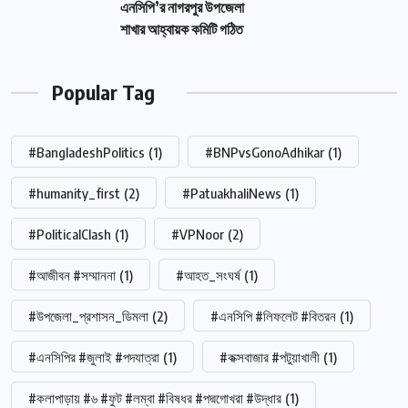
এনসিপি’র নাগরপুর উপজেলা
শাখার আহ্বায়ক কমিটি গঠিত
Popular Tag
#BangladeshPolitics
(1)
#BNPvsGonoAdhikar
(1)
#humanity_first
(2)
#PatuakhaliNews
(1)
#PoliticalClash
(1)
#VPNoor
(2)
#আজীবন #সম্মাননা
(1)
#আহত_সংঘর্ষ
(1)
#উপজেলা_প্রশাসন_ডিমলা
(2)
#এনসিপি #লিফলেট #বিতরন
(1)
#এনসিপির #জুলাই #পদযাত্রা
(1)
#কক্সবাজার #পটুয়াখালী
(1)
#কলাপাড়ায় #৬ #ফুট #লম্বা #বিষধর #পদ্মগোখরা #উদ্ধার
(1)