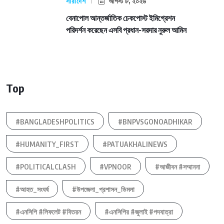
সারাদেশ
আগস্ট ৮, ২০২৬
বেনাপোল আন্তর্জাতিক চেকপোস্ট ইমিগ্রেশন
পরিদর্শন করেছেন এসবি প্রধান-সরদার নুরুল আমিন
Top
#BANGLADESHPOLITICS
#BNPVSGONOADHIKAR
#HUMANITY_FIRST
#PATUAKHALINEWS
#POLITICALCLASH
#VPNOOR
#আজীবন #সম্মাননা
#আহত_সংঘর্ষ
#উপজেলা_প্রশাসন_ডিমলা
#এনসিপি #লিফলেট #বিতরন
#এনসিপির #জুলাই #পদযাত্রা