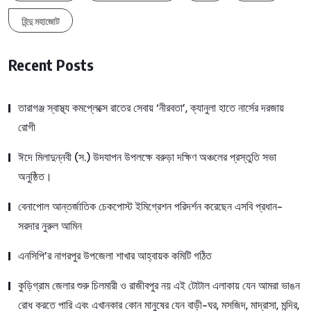
হিন্দু মহাজোট
Recent Posts
তারাগঞ্জ স্বাস্থ্য কমপ্লেক্সে রাতের সেবায় ‘নীরবতা’, ক্যানুলা হাতে নার্সের দরজায়
রোগী
ঈদে মিলাদুন্নবী (স.) উদযাপন উপলক্ষে বরুড়া দক্ষিণ অঞ্চলের প্রস্তুতি সভা
অনুষ্ঠিত।
বেনাপোল আন্তর্জাতিক চেকপোস্ট ইমিগ্রেশন পরিদর্শন করেছেন এসবি প্রধান-
সরদার নুরুল আমিন
এনসিপি’র নাগরপুর উপজেলা শাখার আহ্বায়ক কমিটি গঠিত
কুড়িগ্রাম জেলার শুরু চিলমারী ও রাজীবপুর নয় এই টোটাল এলাকায় যেন আমরা ভাঙন
রোধ করতে পারি এবং এখানকার কোন মানুষের যেন বাড়ী-ঘর, মসজিদ, মাদ্রাসা, মন্দির,