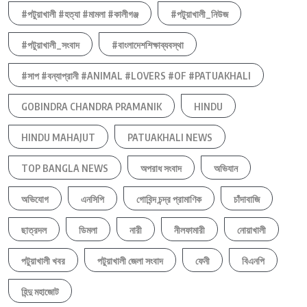
#পটুয়াখালী #হত্যা #মামলা #কালীগঞ্জ
#পটুয়াখালী_নিউজ
#পটুয়াখালী_সংবাদ
#বাংলাদেশশিক্ষাব্যবস্থা
#সাপ #বন্যাপ্রানী #ANIMAL #LOVERS #OF #PATUAKHALI
GOBINDRA CHANDRA PRAMANIK
HINDU
HINDU MAHAJUT
PATUAKHALI NEWS
TOP BANGLA NEWS
অপরাধ সংবাদ
অভিযান
অভিযোগ
এনসিপি
গোবিন্দ চন্দ্র প্রামাণিক
চাঁদাবাজি
ছাত্রদল
ডিমলা
নারী
নীলফামারী
নোয়াখালী
পটুয়াখালী খবর
পটুয়াখালী জেলা সংবাদ
ফেনী
বিএনপি
হিন্দু মহাজোট