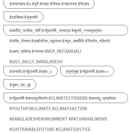
#কলাপাড়ায় #৬ #ফুট #লম্বা #বিষধর #পদ্মগোখরা #উদ্ধার
#চরবিজায় #কুয়াকাটা
#জাতীয়_নাগরিক_পার্টি #পটুয়াখালী_পদযাত্রা #জুলাই_গণঅভ্যুত্থান
#নাহিদ_ইসলাম #রাজনৈতিক_আন্দোলন #নতুন_রাজনীতি #সিস্টেম_পরিবর্তন
#জেলা_কার্যালয় #পথসভা #NCP_PATUAKHALI
#JULY_RALLY_BANGLADESH
#ডাকাতি #পটুয়াখালী #র‍্যাব_৮
#দূর্গাপুজা #পটুয়াখালী #র‍্যাব-৮
#নুরুল_হক_নুর
#পটুয়াখালী #জলবায়ুপরিবর্তন #CLIMATESTRIKEBD #জলবায়ু_ন্যায়বিচার
#YOUTHFORCLIMATE #CLIMATEACTION
#BANGLADESHENVIRONMENT #PATUAKHALINEWS
#SUSTAINABLEFUTURE #CLIMATEJUSTICE