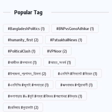
Popular Tag
#BangladeshPolitics
(1)
#BNPvsGonoAdhikar
(1)
#humanity_first
(2)
#PatuakhaliNews
(1)
#PoliticalClash
(1)
#VPNoor
(2)
#আজীবন #সম্মাননা
(1)
#আহত_সংঘর্ষ
(1)
#উপজেলা_প্রশাসন_ডিমলা
(2)
#এনসিপি #লিফলেট #বিতরন
(1)
#এনসিপির #জুলাই #পদযাত্রা
(1)
#কক্সবাজার #পটুয়াখালী
(1)
#কলাপাড়ায় #৬ #ফুট #লম্বা #বিষধর #পদ্মগোখরা #উদ্ধার
(1)
#চরবিজায় #কুয়াকাটা
(2)