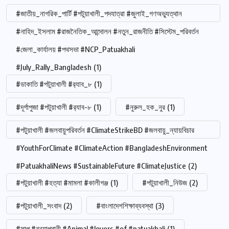
#জাতীয়_নাগরিক_পার্টি #পটুয়াখালী_পদযাত্রা #জুলাই_গণঅভ্যুত্থান
#নাহিদ_ইসলাম #রাজনৈতিক_আন্দোলন #নতুন_রাজনীতি #সিস্টেম_পরিবর্তন
#জেলা_কার্যালয় #পথসভা #NCP_Patuakhali
#July_Rally_Bangladesh
(1)
#ডাকাতি #পটুয়াখালী #র‍্যাব_৮
(1)
#দূর্গাপুজা #পটুয়াখালী #র‍্যাব-৮
(1)
#নুরুল_হক_নুর
(1)
#পটুয়াখালী #জলবায়ুপরিবর্তন #ClimateStrikeBD #জলবায়ু_ন্যায়বিচার
#YouthForClimate #ClimateAction #BangladeshEnvironment
#PatuakhaliNews #SustainableFuture #ClimateJustice
(2)
#পটুয়াখালী #হত্যা #মামলা #কালীগঞ্জ
(1)
#পটুয়াখালী_নিউজ
(2)
#পটুয়াখালী_সংবাদ
(2)
#বাংলাদেশশিক্ষাব্যবস্থা
(3)
#সাপ #বন্যাপ্রানী #Animal #lovers #of #patuakhali
(1)