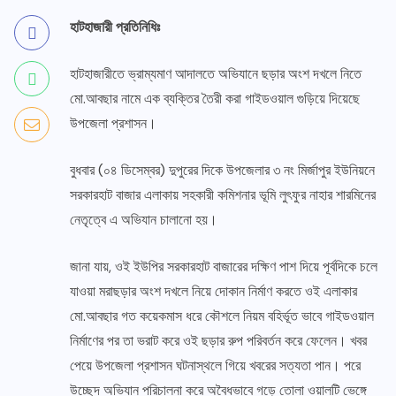
হাটহাজারী প্রতিনিধিঃ
হাটহাজারীতে ভ্রাম্যমাণ আদালতে অভিযানে ছড়ার অংশ দখলে নিতে
মো.আবছার নামে এক ব্যক্তির তৈরী করা গাইডওয়াল গুড়িয়ে দিয়েছে
উপজেলা প্রশাসন।
বুধবার (০৪ ডিসেম্বর) দুপুরের দিকে উপজেলার ৩ নং মির্জাপুর ইউনিয়নে
সরকারহাট বাজার এলাকায় সহকারী কমিশনার ভূমি লুৎফুর নাহার শারমিনের
নেতৃত্বে এ অভিযান চালানো হয়।
জানা যায়, ওই ইউপির সরকারহাট বাজারের দক্ষিণ পাশ দিয়ে পূর্বদিকে চলে
যাওয়া মরাছড়ার অংশ দখলে নিয়ে দোকান নির্মাণ করতে ওই এলাকার
মো.আবছার গত কয়েকমাস ধরে কৌশলে নিয়ম বহির্ভূত ভাবে গাইডওয়াল
নির্মাণের পর তা ভরাট করে ওই ছড়ার রুপ পরিবর্তন করে ফেলেন। খবর
পেয়ে উপজেলা প্রশাসন ঘটনাস্থলে গিয়ে খবরের সত্যতা পান। পরে
উচ্ছেদ অভিযান পরিচালনা করে অবৈধভাবে গড়ে তোলা ওয়ালটি ভেঙ্গে