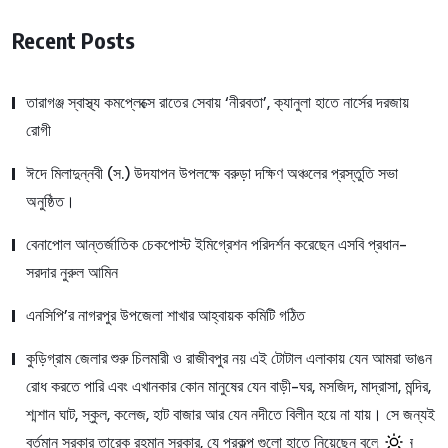
Recent Posts
তারাগঞ্জ স্বাস্থ্য কমপ্লেক্সে রাতের সেবায় ‘নীরবতা’, ক্যানুলা হাতে নার্সের দরজায়
রোগী
ঈদে মিলাদুন্নবী (স.) উদযাপন উপলক্ষে বরুড়া দক্ষিণ অঞ্চলের প্রস্তুতি সভা
অনুষ্ঠিত।
বেনাপোল আন্তর্জাতিক চেকপোস্ট ইমিগ্রেশন পরিদর্শন করেছেন এসবি প্রধান-
সরদার নুরুল আমিন
এনসিপি’র নাগরপুর উপজেলা শাখার আহ্বায়ক কমিটি গঠিত
কুড়িগ্রাম জেলার শুরু চিলমারী ও রাজীবপুর নয় এই টোটাল এলাকায় যেন আমরা ভাঙন
রোধ করতে পারি এবং এখানকার কোন মানুষের যেন বাড়ী-ঘর, মসজিদ, মাদ্রাসা, মন্দির,
শ্মশান ঘাট, স্কুল, কলেজ, হাট বাজার আর যেন নদীতে বিলীন হয়ে না যায়। সে জন্যই
বর্তমান সরকার তারেক রহমান সরকার, যে প্রকল্প গুলো হাতে নিয়েছেন বলে জানান