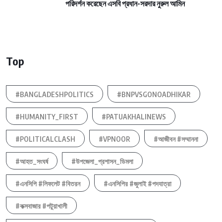
পরিদর্শন করেছেন এসবি প্রধান-সরদার নুরুল আমিন
Top
#BANGLADESHPOLITICS
#BNPVSGONOADHIKAR
#HUMANITY_FIRST
#PATUAKHALINEWS
#POLITICALCLASH
#VPNOOR
#আজীবন #সম্মাননা
#আহত_সংঘর্ষ
#উপজেলা_প্রশাসন_ডিমলা
#এনসিপি #লিফলেট #বিতরন
#এনসিপির #জুলাই #পদযাত্রা
#কক্সবাজার #পটুয়াখালী