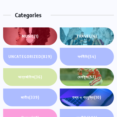
Categories
MUSIC
(1)
TRAVEL
(6)
UNCATEGORIZED
(829)
অর্থনীতি
(54)
আন্তর্জাতিক
(36)
খেলাধুলা
(57)
জাতীয়
(339)
তথ্য ও প্রযুক্তি
(10)